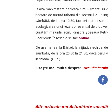
O altă manifestare dedicată Orei Pământului va 
hectare de natură urbană din sectorul 2. La ini
sâmbătă, de la ora 10:30, iubitorii naturii sunt 
ecologizarea unui rezervor esenţial de biodivers
curăţăm malurile lacului dinspre Şoseaua Petric
Facebook. Înscrierile se fac
online
.
De asemenea, la Bârlad, la iniţiativa echipei d
sâmbătă, de la ora 20:30 la 21:30, dacă cerul va
în stradă.
(C. Z.)
Citeşte mai multe despre:
Ora Pământulu
Alte articole din Actualitate socială