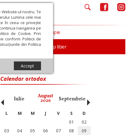
e Website-ul nostru. Te
iarului Lumina cele mai
ce în ceea ce privește
a continua navigarea pe
Opinii
Filantropie
iticii de Cookie. Prin
ie conform Politicii de
trucțiunile din Politica
nță
Familie
Timp liber
Accept
Calendar ortodox
‹
›
August
Iulie
Septembrie
Octombrie
Noiembri
2026
L
M
M
J
V
S
D
01
02
03
04
05
06
07
08
09