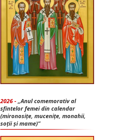
2026 -
„Anul comemorativ al
sfintelor femei din calendar
(mironosițe, mu­cenițe, monahii,
soții și mame)”