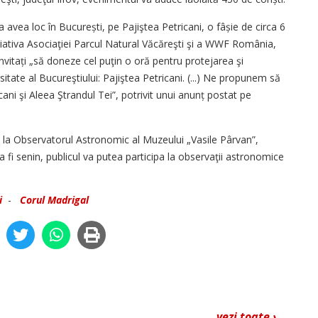
avea loc în București, pe Pajiştea Petricani, o fâșie de circa 6
țiativa Asociaţiei Parcul Natural Văcăreşti şi a WWF România,
invitați „să doneze cel puţin o oră pentru protejarea şi
itate al Bucureştiului: Pajiştea Petricani. (...) Ne propunem să
ani şi Aleea Ştrandul Tei”, potrivit unui anunț postat pe
e la Observatorul Astronomic al Muzeului „Vasile Pârvan”,
 fi senin, publicul va putea participa la observaţii astronomice
i
-
Corul Madrigal
vezi toate ›