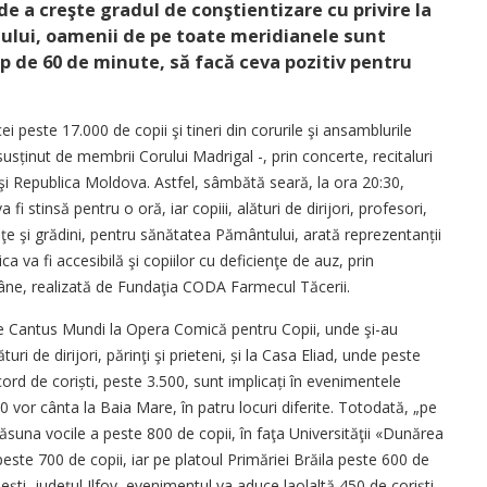
de a creşte gradul de conştientizare cu privire la
ului, oamenii de pe toate meridianele sunt
timp de 60 de minute, să facă ceva pozitiv pentru
 peste 17.000 de copii şi tineri din corurile şi ansamblurile
usținut de membrii Corului Madrigal -, prin concerte, recitaluri
i Republica Moldova. Astfel, sâmbătă seară, la ora 20:30,
fi stinsă pentru o oră, iar copiii, alături de dirijori, profesori,
 pieţe şi grădini, pentru sănătatea Pământului, arată reprezentanții
 va fi accesibilă şi copiilor cu deficienţe de auz, prin
mâne, realizată de Fundaţia CODA Farmecul Tăcerii.
de Cantus Mundi la Opera Comică pentru Copii, unde şi-au
uri de dirijori, părinţi şi prieteni, și la Casa Eliad, unde peste
rd de coriști, peste 3.500, sunt implicați în evenimentele
 vor cânta la Baia Mare, în patru locuri diferite. Totodată, „pe
suna vocile a peste 800 de copii, în faţa Universităţii «Dunărea
 peste 700 de copii, iar pe platoul Primăriei Brăila peste 600 de
şti, judeţul Ilfov, evenimentul va aduce laolaltă 450 de coriști.