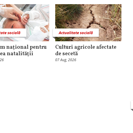
tate socială
Actualitate socială
m naţional pentru
Culturi agricole afectate
ea natalităţii
de secetă
026
07 Aug, 2026