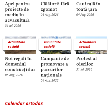
Apel pentru
Călătorii fără
Caniculă în
proiecte de
zgomot
toată ţara
mediu în
06 Aug, 2026
04 Aug, 2026
acvacultură
31 Iul, 2026
Actualitate
Actualitate
Actualitate
socială
socială
socială
Noi reguli în
Campanie de
Protest al
domeniul
promovare a
oierilor
construcţiilor
parcurilor
31 Iul, 2026
naţionale
05 Aug, 2026
04 Aug, 2026
Calendar ortodox