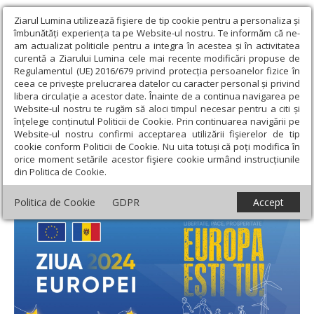
Ziarul Lumina utilizează fişiere de tip cookie pentru a personaliza și
îmbunătăți experiența ta pe Website-ul nostru. Te informăm că ne-
am actualizat politicile pentru a integra în acestea și în activitatea
curentă a Ziarului Lumina cele mai recente modificări propuse de
Regulamentul (UE) 2016/679 privind protecția persoanelor fizice în
ceea ce privește prelucrarea datelor cu caracter personal și privind
libera circulație a acestor date. Înainte de a continua navigarea pe
Website-ul nostru te rugăm să aloci timpul necesar pentru a citi și
Ziarul Lumina
›
Societate
›
Actualitate socială
›
Manifestări
înțelege conținutul Politicii de Cookie. Prin continuarea navigării pe
dedicate Zilei Europei, în Republica Moldova
Website-ul nostru confirmi acceptarea utilizării fişierelor de tip
cookie conform Politicii de Cookie. Nu uita totuși că poți modifica în
Manifestări dedicate Zilei Europei, în
orice moment setările acestor fişiere cookie urmând instrucțiunile
din Politica de Cookie.
Republica Moldova
Politica de Cookie
GDPR
Accept