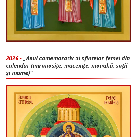
2026 -
„Anul comemorativ al sfintelor femei din
calendar (mironosițe, mu­cenițe, monahii, soții
și mame)”