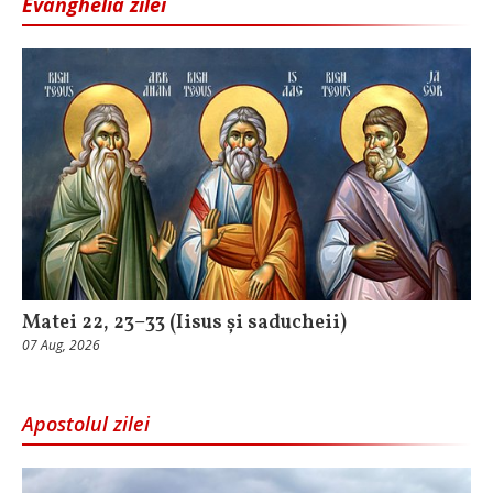
Evanghelia zilei
Matei 22, 23–33 (Iisus și saducheii)
07 Aug, 2026
Apostolul zilei