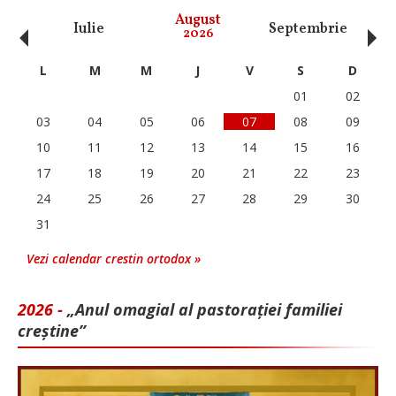
‹
›
August
Iulie
Septembrie
O
2026
L
M
M
J
V
S
D
01
02
03
04
05
06
07
08
09
10
11
12
13
14
15
16
17
18
19
20
21
22
23
24
25
26
27
28
29
30
31
Vezi calendar crestin ortodox »
2026 -
„Anul omagial al pastorației familiei
creștine”