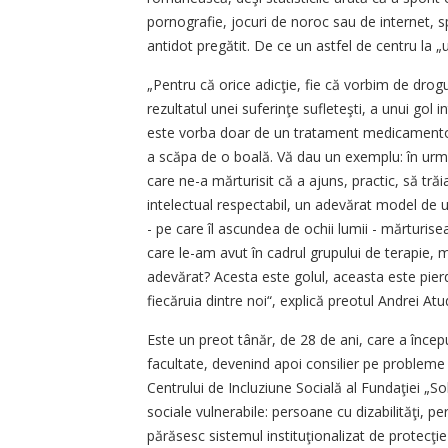
pornografie, jocuri de noroc sau de internet,
antidot pregătit. De ce un astfel de centru la „
„Pentru că orice adicţie, fie că vorbim de dro
rezultatul unei suferinţe sufleteşti, a unui gol
este vorba doar de un tratament medicamentos
a scăpa de o boală. Vă dau un exemplu: în urm
care ne-a mărturisit că a ajuns, practic, să trăi
intelectual respectabil, un adevărat model de 
- pe care îl ascundea de ochii lumii - mărturise
care le-am avut în cadrul grupului de terapie, 
adevărat? Acesta este golul, aceasta este pierd
fiecăruia dintre noi“, explică preotul Andrei Atu
Este un preot tânăr, de 28 de ani, care a încep
facultate, devenind apoi consilier pe probleme d
Centrului de Incluziune Socială al Fundaţiei „Sol
sociale vulnerabile: persoane cu dizabilităţi, 
părăsesc sistemul instituţionalizat de protecţie 