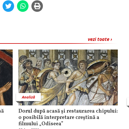
vezi toate ›
Analiză
să
Dorul după acasă și restaurarea chipului:
o posibilă interpretare creștină a
filmului „Odiseea”