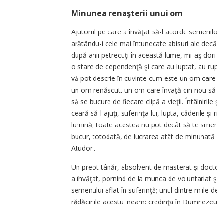
Minunea renaşterii unui om
Ajutorul pe care a învăţat să-l acorde semeni
arătându-i cele mai întunecate abisuri ale decă
după anii petrecuţi în această lume, mi-aş dori
o stare de dependenţă şi care au luptat, au rupt
vă pot descrie în cuvinte cum este un om care L
un om renăscut, un om care învaţă din nou să v
să se bucure de fiecare clipă a vieţii. Întâlniril
ceară să-l ajuţi, suferinţa lui, lupta, căderile şi
lumină, toate acestea nu pot decât să te smere
bucur, totodată, de lucrarea atât de minunată 
Atudori.
Un preot tânăr, absolvent de masterat şi doctor
a învăţat, pornind de la munca de voluntariat şi 
semenului aflat în suferinţă; unul dintre miile d
rădăcinile acestui neam: credinţa în Dumnezeu şi