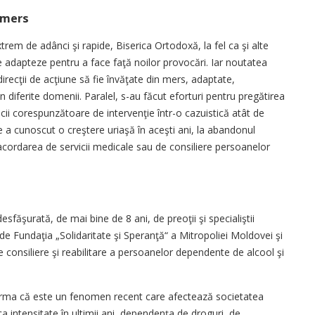
 mers
trem de adânci şi rapide, Biserica Ortodoxă, la fel ca şi alte
e adapteze pentru a face faţă noilor provocări. Iar noutatea
irecţii de acţiune să fie învăţate din mers, adaptate,
n diferite domenii. Paralel, s-au făcut eforturi pentru pregătirea
cii corespunzătoare de intervenţie într-o cazuistică atât de
e a cunoscut o creştere uriaşă în aceşti ani, la abandonul
 acordarea de servicii medicale sau de consiliere persoanelor
făşurată, de mai bine de 8 ani, de preoţii şi specialiştii
 de Fundaţia „Solidaritate şi Speranţă“ a Mitropoliei Moldovei şi
e consiliere şi reabilitare a persoanelor dependente de alcool şi
rma că este un fenomen recent care afectează societatea
ca intensitate în ultimii ani, dependenţa de droguri, de