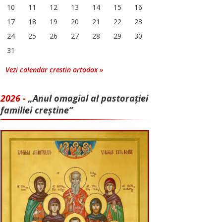
10
11
12
13
14
15
16
17
18
19
20
21
22
23
24
25
26
27
28
29
30
31
Vezi calendar crestin ortodox »
2026 -
„Anul omagial al pastorației
familiei creștine”