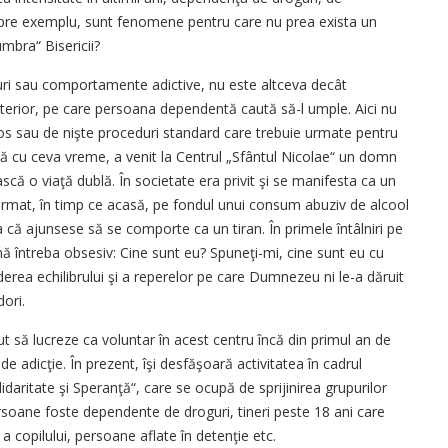
 spre exemplu, sunt fenomene pentru care nu prea exista un
umbra“ Bisericii?
guri sau comportamente adictive, nu este altceva decât
 interior, pe care persoana dependentă caută să-l umple. Aici nu
 sau de nişte proceduri standard care trebuie urmate pentru
ă cu ceva vreme, a venit la Centrul „Sfântul Nicolae“ un domn
ască o viaţă dublă. În societate era privit şi se manifesta ca un
urmat, în timp ce acasă, pe fondul unui consum abuziv de alcool
a că ajunsese să se comporte ca un tiran. În primele întâlniri pe
mă întreba obsesiv: Cine sunt eu? Spuneţi-mi, cine sunt eu cu
erea echilibrului şi a reperelor pe care Dumnezeu ni le-a dăruit
dori.
ut să lucreze ca voluntar în acest centru încă din primul an de
e adicţie. În prezent, îşi desfăşoară activitatea în cadrul
idaritate şi Speranţă“, care se ocupă de sprijinirea grupurilor
persoane foste dependente de droguri, tineri peste 18 ani care
a copilului, persoane aflate în detenţie etc.