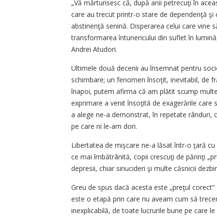
„Vă mărturisesc că, după anii petrecuţi în acea
care au trecut printr-o stare de dependenţă şi ca
abstinenţă senină. Disperarea celui care vine să îţ
transformarea întunericului din suflet în lumi
Andrei Atudori.
Ultimele două decenii au însemnat pentru soc
schimbare; un fenomen însoţit, inevitabil, de fr
înapoi, putem afirma că am plătit scump multe 
exprimare a venit însoţită de exagerările care 
a alege ne-a demonstrat, în repetate rânduri, 
pe care ni le-am dori.
Libertatea de mişcare ne-a lăsat într-o ţară cu 
ce mai îmbătrânită, copii crescuţi de părinţi „p
depresii, chiar sinucideri şi multe căsnicii dez
Greu de spus dacă acesta este „preţul corect“ al
este o etapă prin care nu aveam cum să trecem
inexplicabilă, de toate lucrurile bune pe care 