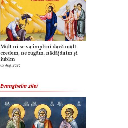
Mult ni se va împlini dacă mult
credem, ne rugăm, nădăjduim și
iubim
09 Aug, 2026
Evanghelia zilei