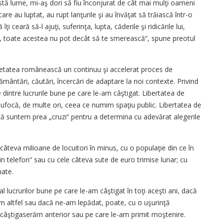
stă lume, mi-aş dori să fiu înconjurat de cât mai mulţi oameni
re au luptat, au rupt lanţurile şi au învăţat să trăiască într-o
i ceară să-l ajuţi, suferinţa, lupta, căderile şi ridicările lui,
nă, toate acestea nu pot decât să te smerească“, spune preotul
ietatea românească un continuu şi accelerat proces de
ământări, căutări, încercări de adaptare la noi contexte. Privind
dintre lucrurile bune pe care le-am câştigat. Libertatea de
sufocă, de multe ori, ceea ce numim spaţiu public. Libertatea de
că suntem prea „cruzi“ pentru a determina cu adevărat alegerile
câteva milioane de locuitori în minus, cu o populaţie din ce în
rin telefon“ sau cu cele câteva sute de euro trimise lunar; cu
binate.
 lucrurilor bune pe care le-am câştigat în toţi aceşti ani, dacă
 altfel sau dacă ne-am lepădat, poate, cu o uşurinţă
le câştigaserăm anterior sau pe care le-am primit moştenire.