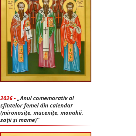
2026 -
„Anul comemorativ al
sfintelor femei din calendar
(mironosițe, mu­cenițe, monahii,
soții și mame)”