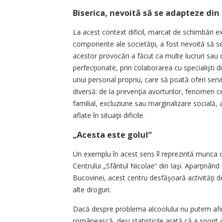
Biserica, nevoită să se adapteze din
La acest context dificil, marcat de schimbări ex
componente ale societăţii, a fost nevoită să s
acestor provocări a făcut ca multe lucruri sau d
perfecţionate, prin colaborarea cu specialişti di
unui personal propriu, care să poată oferi servi
diversă: de la prevenţia avorturilor, fenomen c
familial, excluziune sau marginalizare socială,
aflate în situaţii dificile.
„Acesta este golul“
Un exemplu în acest sens îl reprezintă munca des
Centrului „Sfântul Nicolae“ din Iaşi. Aparţinând
Bucovinei, acest centru desfăşoară activităţi d
alte droguri.
Dacă despre problema alcoolului nu putem afi
românească, deşi statisticile arată că a sporit 