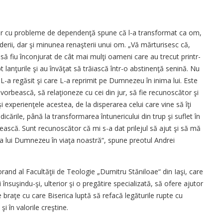
lor cu probleme de dependenţă spune că l-a transformat ca om,
derii, dar şi minunea renaşterii unui om. „Vă mărturisesc că,
 să fiu înconjurat de cât mai mulţi oameni care au trecut printr-
 lanţurile şi au învăţat să trăiască într-o abstinenţă senină. Nu
-a regăsit şi care L-a reprimit pe Dumnezeu în inima lui. Este
orbească, să relaţioneze cu cei din jur, să fie recunoscător şi
e şi experienţele acestea, de la disperarea celui care vine să îţi
 ridicările, până la transformarea întunericului din trup şi suflet în
ască. Sunt recunoscător că mi s-a dat prilejul să ajut şi să mă
a lui Dumnezeu în viaţa noastră“, spune preotul Andrei
and al Facultăţii de Teologie „Dumitru Stăniloae“ din Iaşi, care
însuşindu-şi, ulterior şi o pregătire specializată, să ofere ajutor
e braţe cu care Biserica luptă să refacă legăturile rupte cu
 în valorile creştine.