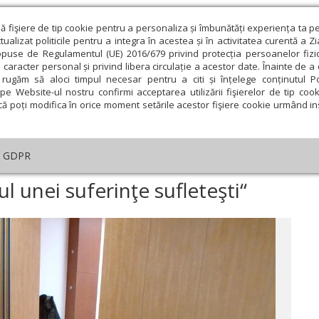
ză fişiere de tip cookie pentru a personaliza și îmbunătăți experiența ta p
alizat politicile pentru a integra în acestea și în activitatea curentă a Z
opuse de Regulamentul (UE) 2016/679 privind protecția persoanelor fizi
 caracter personal și privind libera circulație a acestor date. Înainte de 
eologie și spiritualitate
Educaţie și Cultură
Societate
rugăm să aloci timpul necesar pentru a citi și înțelege conținutul Pol
pe Website-ul nostru confirmi acceptarea utilizării fişierelor de tip cook
că poți modifica în orice moment setările acestor fişiere cookie urmând ins
te
Analiză
Reportaj
Psihologie
Religie și știi
GDPR
 este rezultatul unei suferinţe sufleteşti“
ul unei suferinţe sufleteşti“
ie
Februarie
Martie
Aprilie
Mai
Iunie