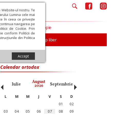
e Website-ul nostru. Te
iarului Lumina cele mai
ce în ceea ce privește
a continua navigarea pe
Opinii
Filantropie
iticii de Cookie. Prin
ie conform Politicii de
trucțiunile din Politica
nță
Familie
Timp liber
Accept
Calendar ortodox
‹
›
August
Iulie
Septembrie
Octombrie
Noiembri
2026
L
M
M
J
V
S
D
01
02
03
04
05
06
07
08
09