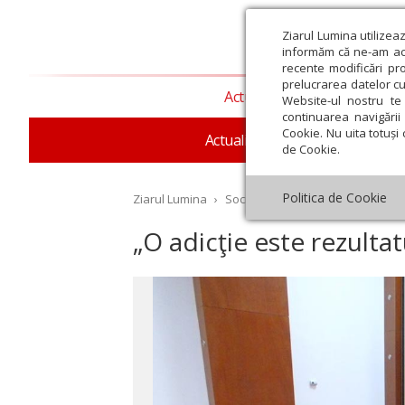
Ziarul Lumina utilizea
informăm că ne-am actu
recente modificări pr
prelucrarea datelor cu
Actualitate religioasă
T
Website-ul nostru te 
continuarea navigării 
Cookie. Nu uita totuși 
Actualitate socială
Sănăta
de Cookie.
Politica de Cookie
Ziarul Lumina
›
Societate
›
Analiză
›
„O adicţie
„O adicţie este rezultat
st
Septembrie
Octombrie
Noiembrie
Decembrie
Ianuar