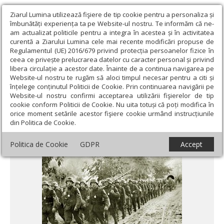
Ziarul Lumina utilizează fişiere de tip cookie pentru a personaliza și
îmbunătăți experiența ta pe Website-ul nostru. Te informăm că ne-
am actualizat politicile pentru a integra în acestea și în activitatea
curentă a Ziarului Lumina cele mai recente modificări propuse de
Regulamentul (UE) 2016/679 privind protecția persoanelor fizice în
ceea ce privește prelucrarea datelor cu caracter personal și privind
libera circulație a acestor date. Înainte de a continua navigarea pe
Website-ul nostru te rugăm să aloci timpul necesar pentru a citi și
Ziarul Lumina
›
Societate
›
Historica
›
Ceremonia de la Gdansk
înțelege conținutul Politicii de Cookie. Prin continuarea navigării pe
a redeschis rănile ascunse ale războiului
Website-ul nostru confirmi acceptarea utilizării fişierelor de tip
cookie conform Politicii de Cookie. Nu uita totuși că poți modifica în
Ceremonia de la Gdansk a redeschis rănile
orice moment setările acestor fişiere cookie urmând instrucțiunile
din Politica de Cookie.
ascunse ale războiului
Politica de Cookie
GDPR
Accept