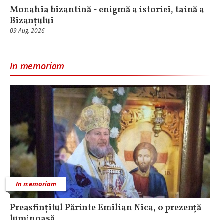
Monahia bizantină - enigmă a istoriei, taină a
Bizanțului
09 Aug, 2026
In memoriam
In memoriam
Preasfințitul Părinte Emilian Nica, o prezență
luminoasă