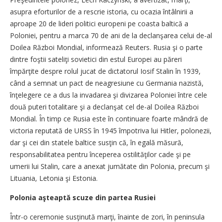
asupra eforturilor de a rescrie istoria, cu ocazia întâlnirii a
aproape 20 de lideri politici europeni pe coasta baltică a
Poloniei, pentru a marca 70 de ani de la declanşarea celui de-al
Doilea Război Mondial, informează Reuters. Rusia şi o parte
dintre foştii sateliţi sovietici din estul Europei au păreri
împărţite despre rolul jucat de dictatorul Iosif Stalin în 1939,
când a semnat un pact de neagresiune cu Germania nazistă,
înţelegere ce a dus la invadarea şi divizarea Poloniei între cele
două puteri totalitare şi a declanşat cel de-al Doilea Război
Mondial. În timp ce Rusia este în continuare foarte mândră de
victoria reputată de URSS în 1945 împotriva lui Hitler, polonezii,
dar şi cei din statele baltice susţin că, în egală măsură,
responsabilitatea pentru începerea ostilităţilor cade şi pe
umerii lui Stalin, care a anexat jumătate din Polonia, precum şi
Lituania, Letonia şi Estonia.
Polonia aşteaptă scuze din partea Rusiei
Într-o ceremonie susţinută marţi, înainte de zori, în peninsula