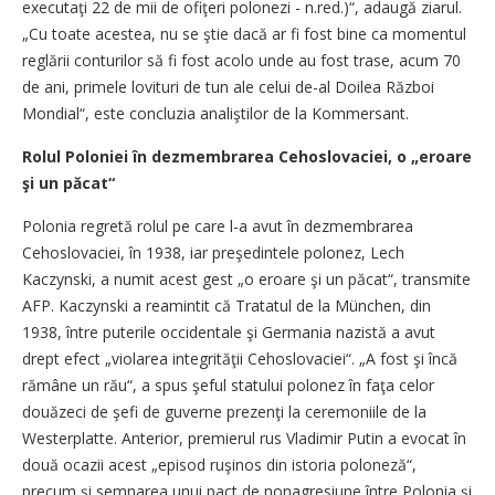
executaţi 22 de mii de ofiţeri polonezi - n.red.)“, adaugă ziarul.
„Cu toate acestea, nu se ştie dacă ar fi fost bine ca momentul
reglării conturilor să fi fost acolo unde au fost trase, acum 70
de ani, primele lovituri de tun ale celui de-al Doilea Război
Mondial“, este concluzia analiştilor de la Kommersant.
Rolul Poloniei în dezmembrarea Cehoslovaciei, o „eroare
şi un păcat“
Polonia regretă rolul pe care l-a avut în dezmembrarea
Cehoslovaciei, în 1938, iar preşedintele polonez, Lech
Kaczynski, a numit acest gest „o eroare şi un păcat“, transmite
AFP. Kaczynski a reamintit că Tratatul de la München, din
1938, între puterile occidentale şi Germania nazistă a avut
drept efect „violarea integrităţii Cehoslovaciei“. „A fost şi încă
rămâne un rău“, a spus şeful statului polonez în faţa celor
douăzeci de şefi de guverne prezenţi la ceremoniile de la
Westerplatte. Anterior, premierul rus Vladimir Putin a evocat în
două ocazii acest „episod ruşinos din istoria poloneză“,
precum şi semnarea unui pact de nonagresiune între Polonia şi