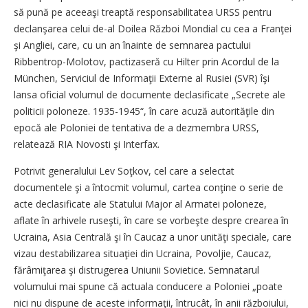
să pună pe aceeaşi treaptă responsabilitatea URSS pentru
declanşarea celui de-al Doilea Război Mondial cu cea a Franţei
şi Angliei, care, cu un an înainte de semnarea pactului
Ribbentrop-Molotov, pactizaseră cu Hilter prin Acordul de la
München, Serviciul de Informaţii Externe al Rusiei (SVR) îşi
lansa oficial volumul de documente declasificate „Secrete ale
politicii poloneze. 1935-1945“, în care acuză autorităţile din
epocă ale Poloniei de tentativa de a dezmembra URSS,
relatează RIA Novosti şi Interfax.
Potrivit generalului Lev Soţkov, cel care a selectat
documentele şi a întocmit volumul, cartea conţine o serie de
acte declasificate ale Statului Major al Armatei poloneze,
aflate în arhivele ruseşti, în care se vorbeşte despre crearea în
Ucraina, Asia Centrală şi în Caucaz a unor unităţi speciale, care
vizau destabilizarea situaţiei din Ucraina, Povoljie, Caucaz,
fărâmiţarea şi distrugerea Uniunii Sovietice. Semnatarul
volumului mai spune că actuala conducere a Poloniei „poate
nici nu dispune de aceste informaţii, întrucât, în anii războiului,