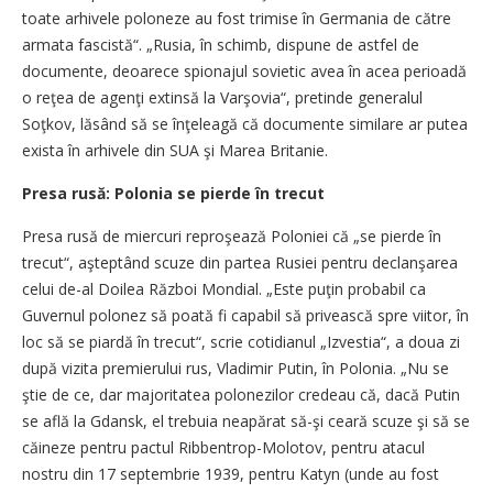
toate arhivele poloneze au fost trimise în Germania de către
armata fascistă“. „Rusia, în schimb, dispune de astfel de
documente, deoarece spionajul sovietic avea în acea perioadă
o reţea de agenţi extinsă la Varşovia“, pretinde generalul
Soţkov, lăsând să se înţeleagă că documente similare ar putea
exista în arhivele din SUA şi Marea Britanie.
Presa rusă: Polonia se pierde în trecut
Presa rusă de miercuri reproşează Poloniei că „se pierde în
trecut“, aşteptând scuze din partea Rusiei pentru declanşarea
celui de-al Doilea Război Mondial. „Este puţin probabil ca
Guvernul polonez să poată fi capabil să privească spre viitor, în
loc să se piardă în trecut“, scrie cotidianul „Izvestia“, a doua zi
după vizita premierului rus, Vladimir Putin, în Polonia. „Nu se
ştie de ce, dar majoritatea polonezilor credeau că, dacă Putin
se află la Gdansk, el trebuia neapărat să-şi ceară scuze şi să se
căineze pentru pactul Ribbentrop-Molotov, pentru atacul
nostru din 17 septembrie 1939, pentru Katyn (unde au fost