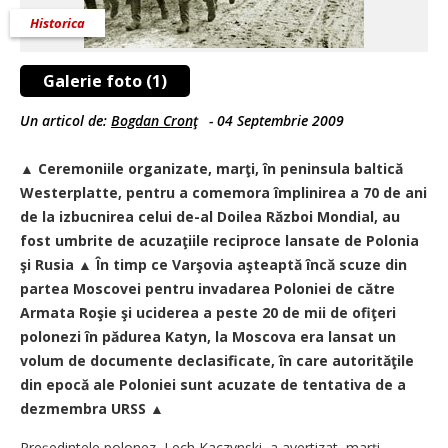
Historica
Galerie foto (1)
Un articol de:
Bogdan Cronţ
-
04 Septembrie 2009
▲ Ceremoniile organizate, marţi, în peninsula baltică
Westerplatte, pentru a comemora împlinirea a 70 de ani
de la izbucnirea celui de-al Doilea Război Mondial, au
fost umbrite de acuzaţiile reciproce lansate de Polonia
şi Rusia ▲ În timp ce Varşovia aşteaptă încă scuze din
partea Moscovei pentru invadarea Poloniei de către
Armata Roşie şi uciderea a peste 20 de mii de ofiţeri
polonezi în pădurea Katyn, la Moscova era lansat un
volum de documente declasificate, în care autorităţile
din epocă ale Poloniei sunt acuzate de tentativa de a
dezmembra URSS ▲
Preşedintele polonez, Lech Kaczynski, a avertizat, marţi,