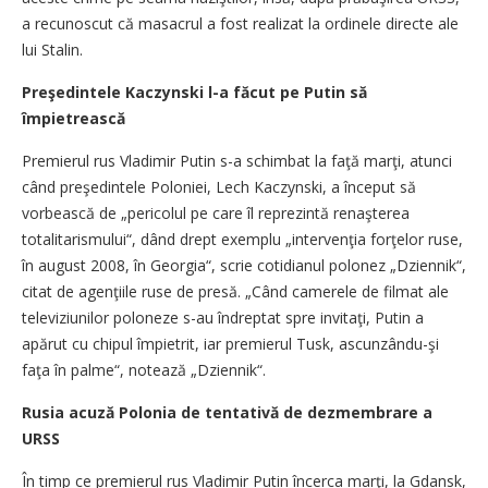
a recunoscut că masacrul a fost realizat la ordinele directe ale
lui Stalin.
Preşedintele Kaczynski l-a făcut pe Putin să
împietrească
Premierul rus Vladimir Putin s-a schimbat la faţă marţi, atunci
când preşedintele Poloniei, Lech Kaczynski, a început să
vorbească de „pericolul pe care îl reprezintă renaşterea
totalitarismului“, dând drept exemplu „intervenţia forţelor ruse,
în august 2008, în Georgia“, scrie cotidianul polonez „Dziennik“,
citat de agenţiile ruse de presă. „Când camerele de filmat ale
televiziunilor poloneze s-au îndreptat spre invitaţi, Putin a
apărut cu chipul împietrit, iar premierul Tusk, ascunzându-şi
faţa în palme“, notează „Dziennik“.
Rusia acuză Polonia de tentativă de dezmembrare a
URSS
În timp ce premierul rus Vladimir Putin încerca marţi, la Gdansk,