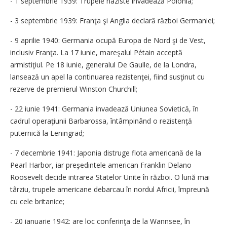
- 1 septembrie 1939: Trupele naziste invadează Polonia;
- 3 septembrie 1939: Franţa şi Anglia declară război Germaniei;
- 9 aprilie 1940: Germania ocupă Europa de Nord şi de Vest,
inclusiv Franţa. La 17 iunie, mareşalul Pétain acceptă
armistiţiul. Pe 18 iunie, generalul De Gaulle, de la Londra,
lansează un apel la continuarea rezistenţei, fiind susţinut cu
rezerve de premierul Winston Churchill;
- 22 iunie 1941: Germania invadează Uniunea Sovietică, în
cadrul operaţiunii Barbarossa, întâmpinând o rezistenţă
puternică la Leningrad;
- 7 decembrie 1941: Japonia distruge flota americană de la
Pearl Harbor, iar preşedintele american Franklin Delano
Roosevelt decide intrarea Statelor Unite în război. O lună mai
târziu, trupele americane debarcau în nordul Africii, împreună
cu cele britanice;
- 20 ianuarie 1942: are loc conferinţa de la Wannsee, în