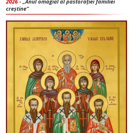
2026 -
„Anul omagial al pastorației familiei
creștine”