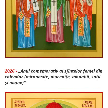
2026 -
„Anul comemorativ al sfintelor femei din
calendar (mironosițe, mu­cenițe, monahii, soții
și mame)”