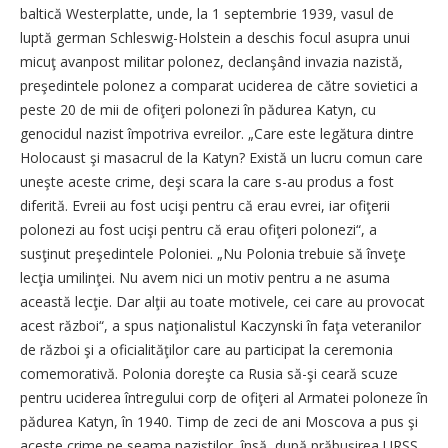
baltică Westerplatte, unde, la 1 septembrie 1939, vasul de
luptă german Schleswig-Holstein a deschis focul asupra unui
micuţ avanpost militar polonez, declanşând invazia nazistă,
preşedintele polonez a comparat uciderea de către sovietici a
peste 20 de mii de ofiţeri polonezi în pădurea Katyn, cu
genocidul nazist împotriva evreilor. „Care este legătura dintre
Holocaust şi masacrul de la Katyn? Există un lucru comun care
uneşte aceste crime, deşi scara la care s-au produs a fost
diferită. Evreii au fost ucişi pentru că erau evrei, iar ofiţerii
polonezi au fost ucişi pentru că erau ofiţeri polonezi“, a
susţinut preşedintele Poloniei. „Nu Polonia trebuie să înveţe
lecţia umilinţei. Nu avem nici un motiv pentru a ne asuma
această lecţie. Dar alţii au toate motivele, cei care au provocat
acest război“, a spus naţionalistul Kaczynski în faţa veteranilor
de război şi a oficialităţilor care au participat la ceremonia
comemorativă. Polonia doreşte ca Rusia să-şi ceară scuze
pentru uciderea întregului corp de ofiţeri al Armatei poloneze în
pădurea Katyn, în 1940. Timp de zeci de ani Moscova a pus şi
aceste crime pe seama naziştilor, însă, după prăbuşirea URSS,