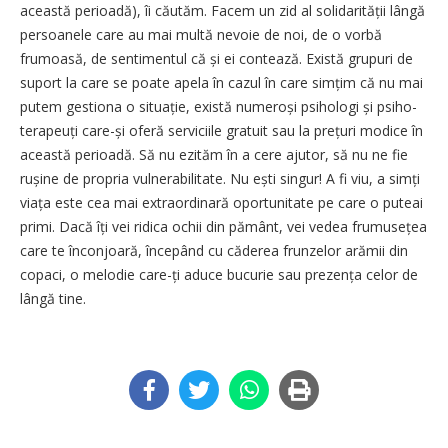
această perioadă), îi căutăm. Facem un zid al solidarității lângă
persoanele care au mai multă nevoie de noi, de o vorbă
frumoasă, de sentimentul că și ei contează. Există grupuri de
suport la care se poate apela în cazul în care simțim că nu mai
putem gestiona o situație, există numeroși psihologi și psiho­
terapeuți care-și oferă serviciile gratuit sau la prețuri modice în
această perioadă. Să nu ezităm în a cere ajutor, să nu ne fie
rușine de propria vulnerabilitate. Nu ești singur! A fi viu, a simți
viața este cea mai extraordinară oportunitate pe care o puteai
primi. Dacă îți vei ridica ochii din pământ, vei vedea frumu­sețea
care te înconjoară, începând cu căderea frunzelor arămii din
copaci, o melodie care-ți aduce bucurie sau prezența celor de
lângă tine.