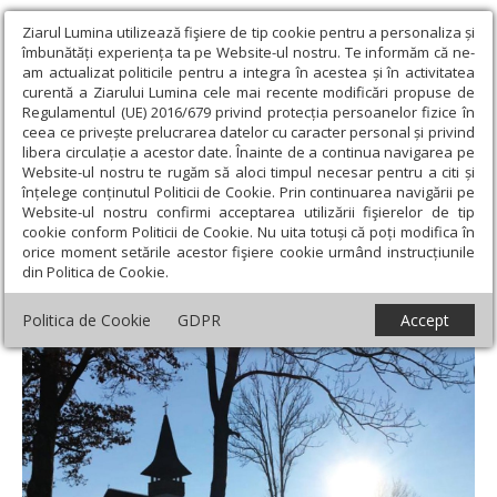
Ziarul Lumina utilizează fişiere de tip cookie pentru a personaliza și
îmbunătăți experiența ta pe Website-ul nostru. Te informăm că ne-
am actualizat politicile pentru a integra în acestea și în activitatea
curentă a Ziarului Lumina cele mai recente modificări propuse de
Regulamentul (UE) 2016/679 privind protecția persoanelor fizice în
ceea ce privește prelucrarea datelor cu caracter personal și privind
libera circulație a acestor date. Înainte de a continua navigarea pe
Website-ul nostru te rugăm să aloci timpul necesar pentru a citi și
Ziarul Lumina
›
Societate
›
Psihologie
›
Nevoia de Dumnezeu:
înțelege conținutul Politicii de Cookie. Prin continuarea navigării pe
semnificații, relații, apropiere
Website-ul nostru confirmi acceptarea utilizării fişierelor de tip
cookie conform Politicii de Cookie. Nu uita totuși că poți modifica în
Nevoia de Dumnezeu: semnificații, relații,
orice moment setările acestor fişiere cookie urmând instrucțiunile
din Politica de Cookie.
apropiere
Politica de Cookie
GDPR
Accept