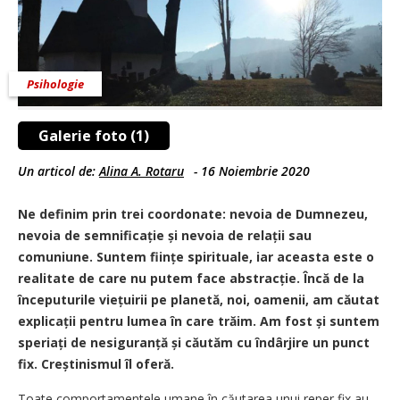
Psihologie
Galerie foto (1)
Un articol de:
Alina A. Rotaru
-
16 Noiembrie 2020
Ne definim prin trei coordonate: nevoia de Dumnezeu,
nevoia de semnificație și nevoia de relații sau
comuniune. Suntem ființe spirituale, iar aceasta este o
realitate de care nu putem face abstrac­ție. Încă de la
începuturile viețuirii pe planetă, noi, oamenii, am căutat
explicații pentru lumea în care trăim. Am fost și suntem
speriați de nesiguranță și căutăm cu îndârjire un punct
fix. Creștinismul îl oferă.
Toate comportamentele umane în căutarea unui reper fix au