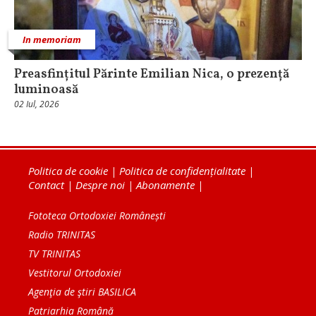
In memoriam
Preasfințitul Părinte Emilian Nica, o prezență
luminoasă
02 Iul, 2026
Politica de cookie
|
Politica de confidențialitate
|
Contact
|
Despre noi
|
Abonamente
|
Fototeca Ortodoxiei Românești
Radio TRINITAS
TV TRINITAS
Vestitorul Ortodoxiei
Agenţia de ştiri BASILICA
Patriarhia Română