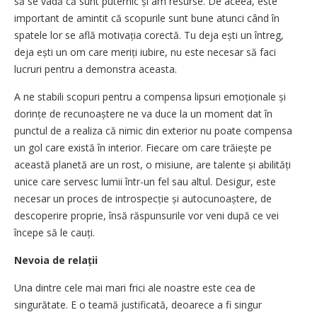
să se vadă că sunt puternic și am resurse. De aceea, este
important de amintit că scopurile sunt bune atunci când în
spatele lor se află motivația corectă. Tu deja ești un întreg,
deja ești un om care meriți iubire, nu este necesar să faci
lucruri pentru a demonstra aceasta.
A ne stabili scopuri pentru a compensa lipsuri emoționale și
dorințe de recunoaștere ne va duce la un moment dat în
punctul de a realiza că nimic din exterior nu poate compensa
un gol care există în interior. Fiecare om care trăiește pe
această planetă are un rost, o misiune, are talente și abilități
unice care servesc lumii într-un fel sau altul. Desigur, este
necesar un proces de intro­specție și autocunoaștere, de
descoperire proprie, însă răspunsurile vor veni după ce vei
începe să le cauți.
Nevoia de relații
Una dintre cele mai mari frici ale noastre este cea de
singurătate. E o teamă justificată, deoarece a fi singur