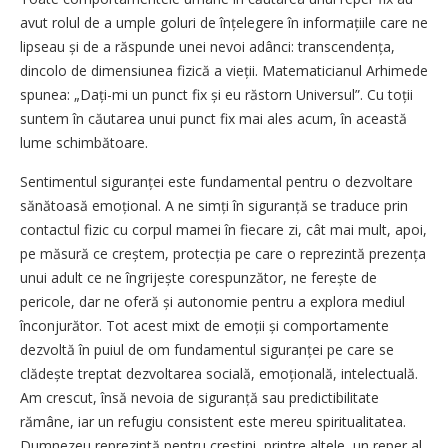
avut rolul de a umple goluri de înțelegere în informațiile care ne
lipseau și de a răspunde unei nevoi adânci: trans­cendența,
dincolo de dimensiunea fizică a vieții. Matematicianul Arhimede
spunea: „Dați-mi un punct fix și eu răstorn Universul”. Cu toții
suntem în căutarea unui punct fix mai ales acum, în această
lume schimbătoare.
Sentimentul siguranței este fundamental pentru o dezvoltare
sănătoasă emoțional. A ne simți în siguranță se traduce prin
contactul fizic cu corpul mamei în fiecare zi, cât mai mult, apoi,
pe măsură ce creștem, protecția pe care o reprezintă prezența
unui adult ce ne îngrijește corespunzător, ne ferește de
pericole, dar ne oferă și autonomie pentru a explora mediul
înconjurător. Tot acest mixt de emoții și comportamente
dezvoltă în puiul de om fundamentul siguranței pe care se
clădește treptat dezvoltarea socială, emoțională, intelectuală.
Am crescut, însă nevoia de sigu­ranță sau predictibilitate
rămâne, iar un refugiu consistent este mereu spiritualitatea.
Dumnezeu reprezintă pentru creștini, printre altele, un reper al