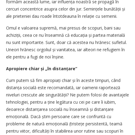
formăm această lume, iar in­fluența noastră se propagă în
cercuri concentrice asupra celor din jur. Semințele bunătății și
ale prieteniei dau roade întotdeauna în relație cu semenii.
Omul e valoarea supremă, mai presus de scopuri, bani sau
achiziții, ceea ce nu înseamnă că educația și partea materială
nu sunt importante. Sunt, doar că acestea nu hrănesc sufletul.
Uneori hrănesc orgoliul și vanitatea, iar alteori ne refugiem în
ele pentru a fugi de noi înșine.
Apropiere chiar și „în distanțare”
Cum putem să fim apropiați chiar și în aceste timpuri, când
distanța socială este recomandată, iar oamenii raportează
niveluri crescute ale singurătății? Ne putem folosi de avantajele
tehnologiei, pentru a ține legătura cu cei pe care îi iubim,
deoarece distanțarea socială nu înseamnă și distanțare
emoțio­nală. Dacă știm persoane care se confruntă cu
probleme de natură emoțională (tristețe persistentă, teamă
pentru viitor, dificultăți în stabilirea unor rutine sau scopuri în