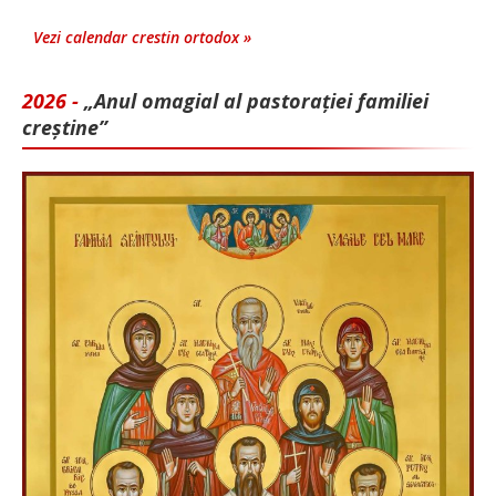
Vezi calendar crestin ortodox »
2026 -
„Anul omagial al pastorației familiei
creștine”