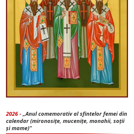
2026 -
„Anul comemorativ al sfintelor femei din
calendar (mironosițe, mu­cenițe, monahii, soții
și mame)”