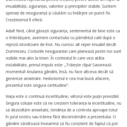
imuabilității, siguranței, valorilor și principiilor stabile. Suntem
speriați de nesiguranță și căutăm cu îndârjire un punct fix.
Creștinismul îl oferă.
Adult fiind, când găsești siguran­ța, sentimentul de bine este ca
o îmbrățișare, asemeni contactului cu pământul cald după o
repriză istovitoare de înot. Nu cunosc alt reper imuabil decât
Dumnezeu. Costurile nesiguranței care planează peste noi sunt
vizibile mai ales la tineri. În contextul în care vezi atâta
instabilitate, primul impuls este: „Trăiește clipa! Savurează
momentul! Anularea gândirii, însă, nu face altceva decât să
genereze anxietate. Hedonismul e cea mai bună afacere,
prezentul este singura certitudine”.
Viața este o continuă incertitudine, viitorul este puțin previzibil.
Singura soluție este să ne creștem toleranța la incertitudine, nu
să dezvoltăm anxietate, tendința de a controla aproape totul
în jurul nostru sau trăirea fără discernământ a prezentului. O
gândire sănătoasă înseamnă să fiu conștient de faptul că pot