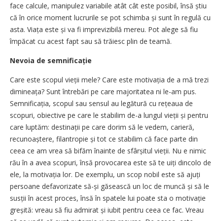
face calcule, manipulez variabile atât cât este posibil, însă știu
că în orice moment lucrurile se pot schimba și sunt în regulă cu
asta. Viața este și va fi imprevizibilă mereu. Pot alege să fiu
împăcat cu acest fapt sau să trăiesc plin de teamă.
Nevoia de semnificație
Care este scopul vieții mele? Care este motivația de a mă trezi
dimi­neața? Sunt întrebări pe care majoritatea ni le-am pus.
Semnificația, scopul sau sensul au legătură cu rețeaua de
scopuri, obiective pe care le stabilim de-a lungul vieții și pentru
care luptăm: destinații pe care dorim să le vedem, carieră,
recu­noaștere, filantropie și tot ce stabilim că face parte din
ceea ce am vrea să bifăm înainte de sfârșitul vieții. Nu e nimic
rău în a avea scopuri, însă provocarea este să te uiți dincolo de
ele, la motivația lor. De exemplu, un scop nobil este să ajuți
persoane defavorizate să-și găsească un loc de muncă și să le
susții în acest proces, însă în spatele lui poate sta o motivație
greșită: vreau să fiu admirat și iubit pentru ceea ce fac. Vreau