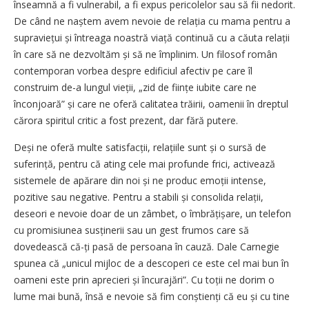
înseamnă a fi vulnerabil, a fi expus pericolelor sau să fii nedorit.
De când ne naștem avem nevoie de relația cu mama pentru a
supra­viețui și întreaga noastră viață continuă cu a căuta relații
în care să ne dezvoltăm și să ne împlinim. Un filosof român
contemporan vorbea despre edificiul afectiv pe care îl
construim de-a lungul vieții, „zid de ființe iubite care ne
înconjoară” și care ne oferă calitatea trăirii, oamenii în dreptul
cărora spiritul critic a fost prezent, dar fără putere.
Deși ne oferă multe satisfacții, relațiile sunt și o sursă de
suferință, pentru că ating cele mai profunde frici, activează
sistemele de apărare din noi și ne produc emoții intense,
pozitive sau negative. Pentru a stabili și consolida relații,
deseori e nevoie doar de un zâmbet, o îmbră­țișare, un telefon
cu promisiunea susținerii sau un gest frumos care să
dovedească că-ți pasă de persoana în cauză. Dale Carnegie
spunea că „unicul mijloc de a descoperi ce este cel mai bun în
oameni este prin aprecieri și încurajări”. Cu toții ne dorim o
lume mai bună, însă e nevoie să fim conștienți că eu și cu tine