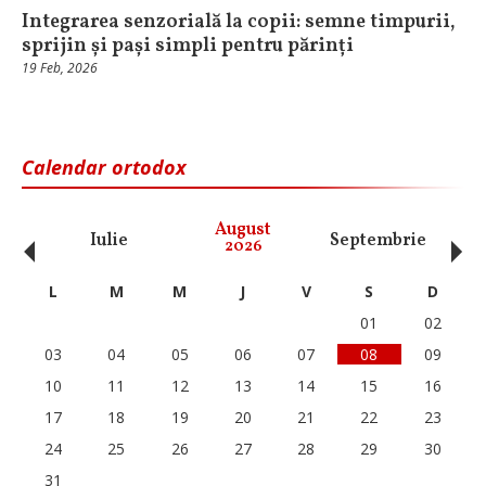
Integrarea senzorială la copii: semne timpurii,
sprijin și pași simpli pentru părinți
19 Feb, 2026
Calendar ortodox
‹
›
August
Iulie
Septembrie
O
2026
L
M
M
J
V
S
D
01
02
03
04
05
06
07
08
09
10
11
12
13
14
15
16
17
18
19
20
21
22
23
24
25
26
27
28
29
30
31