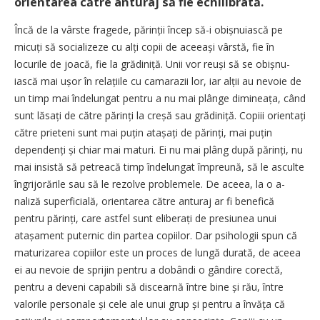
orientarea către anturaj să fie echilibrată.
Încă de la vârste fragede, părinții încep să-i obiș­nuiască pe
micuți să socializeze cu alți copii de aceeași vârstă, fie în
locurile de joacă, fie la grădiniță. Unii vor reuși să se obiș­nu­
iască mai ușor în relațiile cu camarazii lor, iar alții au nevoie de
un timp mai îndelungat pentru a nu mai plânge dimineața, când
sunt lăsați de către părinți la creșă sau grădiniță. Copiii orientați
către prieteni sunt mai puțin atașați de pă­rinți, mai puțin
dependenți și chiar mai maturi. Ei nu mai plâng după părinți, nu
mai insistă să petreacă timp îndelungat împreună, să le asculte
îngrijorările sau să le rezolve problemele. De aceea, la o a­
naliză superficială, orientarea către anturaj ar fi benefică
pentru părinți, care astfel sunt eliberați de presiunea unui
atașament puter­nic din partea copiilor. Dar psihologii spun că
maturizarea copiilor este un proces de lungă durată, de aceea
ei au nevoie de sprijin pentru a dobândi o gândire corectă,
pentru a deveni capabili să discearnă între bine și rău, între
valorile personale și cele ale unui grup și pentru a învăța că