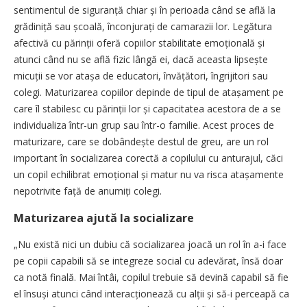
sentimentul de siguranță chiar și în perioada când se află la
grădiniță sau școală, înconjurați de camarazii lor. Legătura
afectivă cu părinții oferă copiilor stabilitate emoțională și
atunci când nu se află fizic lângă ei, dacă aceasta lipsește
micuții se vor atașa de educatori, învățători, îngrijitori sau
colegi. Maturizarea copiilor depinde de tipul de atașa­ment pe
care îl stabilesc cu părinții lor și capacitatea acestora de a se
individualiza într-un grup sau într-o familie. Acest proces de
maturizare, care se dobândește destul de greu, are un rol
important în socializarea corectă a copilului cu anturajul, căci
un copil echilibrat emoțional și matur nu va risca atașamente
nepotrivite față de anumiți colegi.
Maturizarea ajută la socializare
„Nu există nici un dubiu că socializarea joacă un rol în a-i face
pe copii capabili să se integreze social cu adevărat, însă doar
ca notă finală. Mai întâi, copilul trebuie să devină capabil să fie
el însuși atunci când in­te­racționează cu alții și să-i perceapă ca