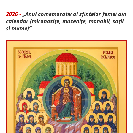
2026 -
„Anul comemorativ al sfintelor femei din
calendar (mironosițe, mu­cenițe, monahii, soții
și mame)”