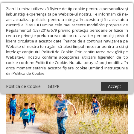
Ziarul Lumina utilizează fişiere de tip cookie pentru a personaliza și
îmbunătăți experiența ta pe Website-ul nostru. Te informăm că ne-
am actualizat politicile pentru a integra în acestea și în activitatea
curentă a Ziarului Lumina cele mai recente modificări propuse de
Regulamentul (UE) 2016/679 privind protecția persoanelor fizice în
ceea ce privește prelucrarea datelor cu caracter personal și privind
libera circulație a acestor date. Înainte de a continua navigarea pe
Website-ul nostru te rugăm să aloci timpul necesar pentru a citi și
Ziarul Lumina
›
Societate
›
Psihologie
›
Părinţii şi orientarea
înțelege conținutul Politicii de Cookie. Prin continuarea navigării pe
copiilor spre anturaj
Website-ul nostru confirmi acceptarea utilizării fişierelor de tip
cookie conform Politicii de Cookie. Nu uita totuși că poți modifica în
Părinţii şi orientarea copiilor spre anturaj
orice moment setările acestor fişiere cookie urmând instrucțiunile
din Politica de Cookie.
Politica de Cookie
GDPR
Accept