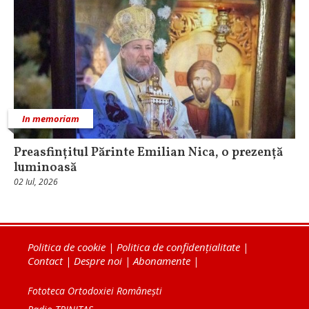
In memoriam
Preasfințitul Părinte Emilian Nica, o prezență
luminoasă
02 Iul, 2026
Politica de cookie
|
Politica de confidențialitate
|
Contact
|
Despre noi
|
Abonamente
|
Fototeca Ortodoxiei Românești