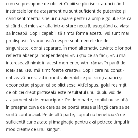
cum se presupune de obicei. Copiii se plictisesc atunci când
instinctele lor de atașa­ment nu sunt suficient de puternice și
când sentimentul sinelui nu apare pentru a umple golul. Este ca
și când cel mic s-ar afla într-o stare neutră, așteptând ca viața
să înceapă. Copiii capabili să simtă forma acestui vid sunt mai
predispuși să vorbească despre sentimentele lor de
singurătate, dor și separare. În mod alternativ, cuvintele lor pot
reflecta absența independenței: «Nu știu ce să fac», «Nu mă
interesează nimic în acest moment», «Am rămas în pană de
idei» sau «Nu mă simt foarte creativ». Copiii care nu con­ști­
entizează acest vid în mod vulnerabil se pot simți apatici și
deco­nectați și spun că se plictisesc. Altfel spus, golul resimțit
de obicei drept plictiseală este rezultatul unui dublu vid: de
atașament și de emancipare. Pe de o parte, copilul nu se află
în preajma cuiva de care să se poată atașa și lângă care să se
simtă confortabil. Pe de altă parte, copilul nu beneficiază de
suficientă curiozitate și ima­gi­nație pentru a-și petrece timpul în
mod creativ de unul singur”.