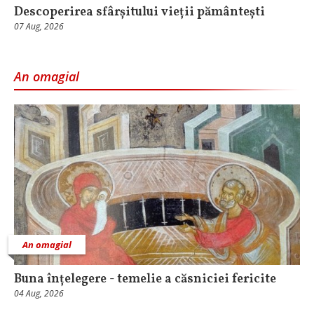
Descoperirea sfârșitului vieții pământești
07 Aug, 2026
An omagial
An omagial
Buna înțelegere - temelie a căsniciei fericite
04 Aug, 2026