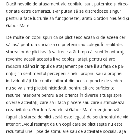
Dacă nevoile de atașament ale copilului sunt puternice și direc­
ționate către camarazi, s-ar putea să se discrediteze singur
pentru a face lucrurile să funcțio­neze”, arată Gordon Neufeld și
Gabor Maté.
De multe ori copiii spun că se plictisesc acasă și de aceea cer
să iasă pentru a socializa cu prietenii sau colegii. În realitate,
starea lor de plic­tiseală va trece atât timp cât sunt în anturaj,
revenind acasă aceasta îi va copleși iarăși, pentru că are
rădăcini adânci în tipul de atașament pe care îl au față de pă­
rinți și în sentimentul perceperii sinelui propriu sau a propriei
individu­alități. Un copil echilibrat din aceste puncte de vedere
nu se va simți plictisit niciodată, pentru că are suficiente
resurse interioare pentru a se orienta în diverse si­tuații spre
diverse activități, care să-i facă plăcere sau care îi stimulează
creativitatea. Gordon Neufeld și Gabor Maté men­ționează
faptul că starea de plictiseală este legată de sentimentul de vid
interior: „Vidul resimțit de un copil care se plictisește nu este
rezultatul unei lipse de stimulare sau de activitate socială, așa