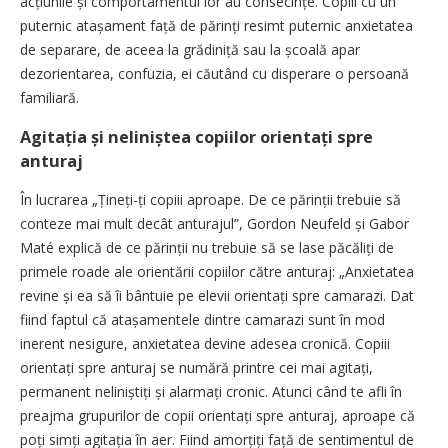
acțiunile și comportamentul lor au consecințe. Copiii cu un
puternic atașament față de părinți resimt puternic anxietatea
de separare, de aceea la grădiniță sau la școală apar
dezorientarea, confuzia, ei căutând cu disperare o persoană
familiară.
Agitația și neliniștea copiilor orientați spre
anturaj
În lucrarea „Țineți-ți copiii aproape. De ce părinții trebuie să
conteze mai mult decât anturajul”, Gordon Neufeld și Gabor
Maté explică de ce părinții nu trebuie să se lase păcăliți de
primele roade ale orientării copiilor către anturaj: „Anxietatea
revine și ea să îi bântuie pe elevii orientați spre camarazi. Dat
fiind faptul că atașamentele dintre camarazi sunt în mod
inerent nesigure, anxietatea devine adesea cronică. Copiii
orientați spre anturaj se numără printre cei mai agitați,
permanent neliniștiți și alarmați cronic. Atunci când te afli în
preajma grupurilor de copii orientați spre anturaj, aproape că
poți simți agitația în aer. Fiind amorțiți față de sentimentul de