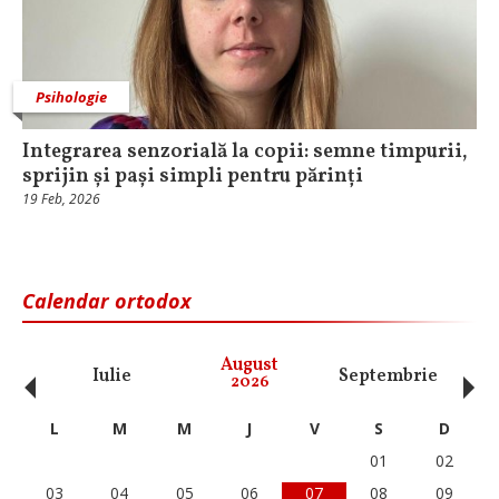
Psihologie
Integrarea senzorială la copii: semne timpurii,
sprijin și pași simpli pentru părinți
19 Feb, 2026
Calendar ortodox
‹
›
August
Iulie
Septembrie
O
2026
L
M
M
J
V
S
D
01
02
03
04
05
06
07
08
09