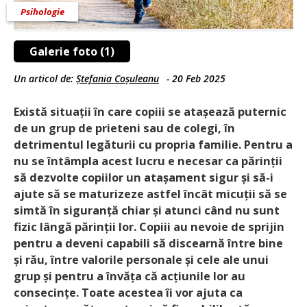
Psihologie
Galerie foto (1)
Un articol de:
Ștefania Coșuleanu
-
20 Feb 2025
Există situații în care copiii se ata­șează puternic
de un grup de prieteni sau de colegi, în
detrimentul legăturii cu propria familie. Pentru a
nu se întâmpla acest lucru e necesar ca părinții
să dezvolte copiilor un atașament sigur și să-i
ajute să se maturizeze astfel încât micuții să se
simtă în siguranță chiar și atunci când nu sunt
fizic lângă părinții lor. Copiii au nevoie de sprijin
pentru a deveni capabili să discearnă între bine
și rău, între valorile personale și cele ale unui
grup și pentru a învăța că acțiu­nile lor au
consecințe. Toate acestea îi vor ajuta ca