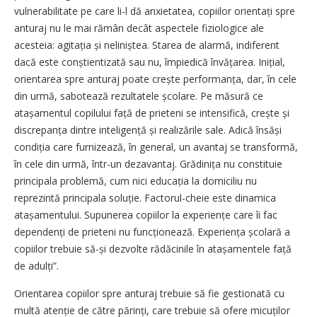
vulnerabilitate pe care li-l dă anxietatea, copiilor orientați spre
anturaj nu le mai rămân decât aspectele fiziologice ale
acesteia: agitația și neliniștea. Starea de alarmă, indiferent
dacă este conștien­tizată sau nu, împiedică învățarea. Inițial,
orientarea spre anturaj poate crește performanța, dar, în cele
din urmă, sabotează rezultatele școlare. Pe măsură ce
atașamentul copilului față de prieteni se intensifică, crește și
discre­panța dintre inteligență și realizările sale. Adică însăși
condiția care furnizează, în general, un avantaj se transformă,
în cele din urmă, într-un dezavantaj. Grădinița nu constituie
principala problemă, cum nici educația la domiciliu nu
reprezintă principala soluție. Factorul-cheie este dinamica
atașamentului. Supunerea copiilor la experiențe care îi fac
dependenți de prieteni nu func­ți­onează. Experiența școlară a
copiilor trebuie să-și dezvolte rădăcinile în atașamentele față
de adulți”.
Orientarea copiilor spre anturaj trebuie să fie gestionată cu
multă atenție de către părinți, care trebuie să ofere micuților