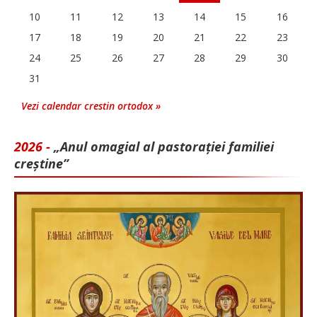
10
11
12
13
14
15
16
17
18
19
20
21
22
23
24
25
26
27
28
29
30
31
Vezi calendar crestin ortodox »
2026 -
„Anul omagial al pastorației familiei
creștine”