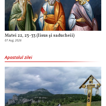
Matei 22, 23–33 (Iisus și saducheii)
07 Aug, 2026
Apostolul zilei