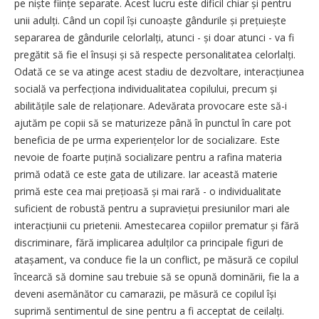
pe niște ființe separate. Acest lucru este dificil chiar și pentru
unii adulți. Când un copil își cunoaște gân­durile și prețuiește
separarea de gândurile celorlalți, atunci - și doar atunci - va fi
pregătit să fie el însuși și să respecte personalitatea celor­lalți.
Odată ce se va atinge acest stadiu de dezvoltare, interacțiunea
socială va perfecționa individualitatea copilului, precum și
abilitățile sale de relaționare. Adevărata provocare este să-i
ajutăm pe copii să se maturizeze până în punctul în care pot
beneficia de pe urma experiențelor lor de socializare. Este
nevoie de foarte puțină socializare pentru a rafina materia
primă odată ce este gata de utilizare. Iar această materie
primă este cea mai prețioasă și mai rară - o individualitate
suficient de robustă pentru a supraviețui presiunilor mari ale
interacțiunii cu prietenii. Amestecarea copiilor prematur și fără
discriminare, fără implicarea adulților ca principale figuri de
atașament, va conduce fie la un conflict, pe măsură ce copilul
încearcă să domine sau trebuie să se opună dominării, fie la a
deveni asemănător cu camarazii, pe măsură ce copilul își
suprimă sentimentul de sine pentru a fi acceptat de ceilalți.