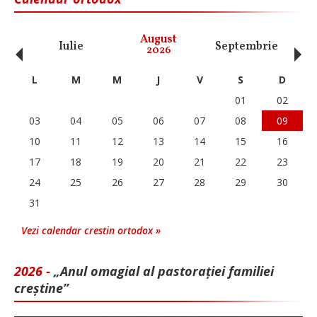
‹
›
August
Iulie
Septembrie
O
2026
L
M
M
J
V
S
D
01
02
03
04
05
06
07
08
09
10
11
12
13
14
15
16
17
18
19
20
21
22
23
24
25
26
27
28
29
30
31
Vezi calendar crestin ortodox »
2026 -
„Anul omagial al pastorației familiei
creștine”