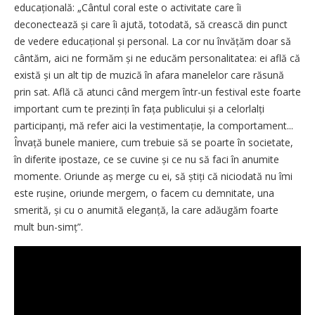
educațională: „Cântul coral este o activitate care îi
deconectează și care îi ajută, totodată, să crească din punct
de vedere edu­ca­țio­nal și personal. La cor nu învățăm doar să
cântăm, aici ne formăm și ne educăm personalitatea: ei află că
există și un alt tip de muzică în afara manelelor care răsună
prin sat. Află că atunci când mergem într-un festival este foarte
important cum te prezinți în fața publicului și a celorlalți
participanți, mă refer aici la vestimentație, la comportament...
Învață bunele ma­niere, cum trebuie să se poarte în societate,
în diferite ipostaze, ce se cuvine și ce nu să faci în anumite
momente. Oriunde aș merge cu ei, să știți că niciodată nu îmi
este rușine, oriunde mergem, o facem cu demnitate, una
smerită, și cu o anumită eleganță, la care adăugăm foarte
mult bun-simț”.