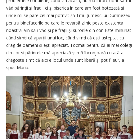
problemele cotidiene; când vin acasă, nu mă întorc doar să-mi
văd părinții și frații, ci și biserica în care am fost botezată și
unde mi se pare cel mai potrivit să-I mulțumesc lui Dumnezeu
pentru binefacerile pe care le revarsă zilnic peste existența
noastră. Vin să-i văd și pe frații și surorile din cor. Este minunat
când simți că aparții unui loc, când simți că ești așteptat cu
drag de oameni și ești apreciat. Tocmai pentru că ai mei colegi
din cor și părintele mă apreciază și mă înconjoară cu atâta
dragoste simt că aici e locul unde sunt liberă și pot fi eu”, a
spus Maria.