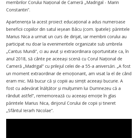
membrilor Corului Național de Cameră „Madrigal - Marin
Constantin”.
Apartenența la acest proiect educațional a adus numeroase
beneficii copiilor din satul ieșean Bâcu (com. Ipatele): părintele
Marius Nica a urmat un curs de dirijat, iar membrii corului au
participat nu doar la evenimentele organizate sub umbrela
„Cantus Mundi”, ci au avut și extraordinara oportunitate ca, în
anul 2018, să cânte pe aceeași scenă cu Corul Național de
Cameră „Madrigal” cu prilejul celei de-a 55-a aniversări. „A fost
un moment extraordinar de emoționant, am visat la el de când
eram mic. Mă bucur că și copiii au simțit aceeași bucurie. A
fost cu adevărat înălțător și mulțumim lui Dumnezeu că a
rânduit astfel”, rememorează cu aceeași emoție în glas
părintele Marius Nica, dirijorul Corului de copii și tineret
„Sfântul ­Ierarh Nicolae”.