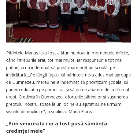
Părintele Marius le-a fost alături nu doar în momentele dificile,
când întrebările erau tot mai multe, iar răspunsurile tot mai
puține, ci i-a îndemnat să pună mare preț pe școală, pe
învățătură. „Pe lângă faptul că părintele ne-a adus mai aproape
de Dumnezeu, mereu ne-a îndemnat să prioritizăm școala, să
punem educația pe primul loc și să nu ne abatem de la drumul
drept. Credința în Dumnezeu, eforturile părinților și susținerea
preotului nostru, toate la un loc ne-au ajutat să ne urmăm
visurile de împlinire”, a subliniat Maria Florea.
„Prin venirea la cor a fost pusă sămânța
credinței mele”