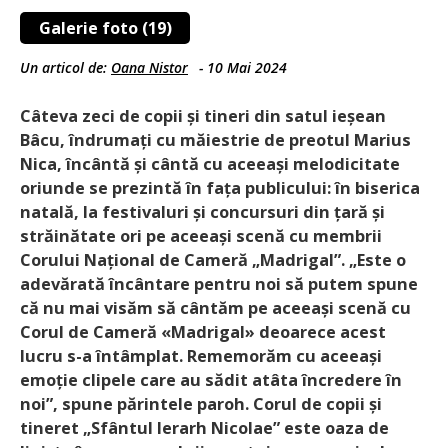
Galerie foto (19)
Un articol de:
Oana Nistor
-
10 Mai 2024
Câteva zeci de copii și tineri din satul ieșean
Bâcu, îndrumați cu măiestrie de preotul Marius
Nica, încântă și cântă cu aceeași melodicitate
oriunde se prezintă în fața publicului: în biserica
natală, la festivaluri și concursuri din țară și
străinătate ori pe aceeași scenă cu membrii
Corului Național de Cameră „Madrigal”. „Este o
adevărată încântare pentru noi să putem spune
că nu mai visăm să cântăm pe aceeași scenă cu
Corul de Cameră «Madrigal» deoarece acest
lucru s-a întâmplat. Rememorăm cu aceeași
emoție clipele care au sădit atâta încredere în
noi”, spune părintele paroh. Corul de copii și
tineret „Sfântul Ierarh Nicolae” este oaza de