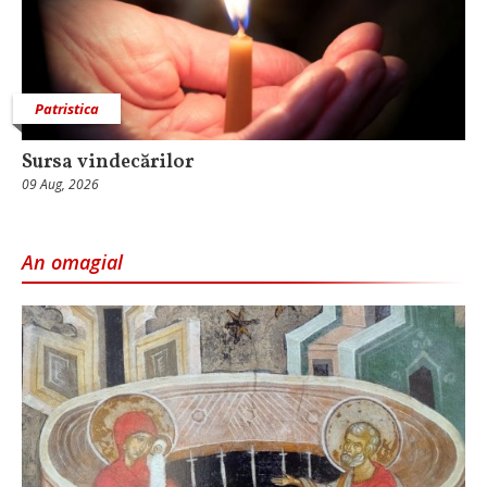
Patristica
Sursa vindecărilor
09 Aug, 2026
An omagial