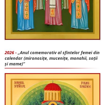
2026 -
„Anul comemorativ al sfintelor femei din
calendar (mironosițe, mu­cenițe, monahii, soții
și mame)”