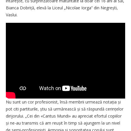
întărește, cu surprinzătoare maturitate la doar cei 16 ani ai săi,
Bianca Dobriță, elevă la Liceul „Nicolae Iorga” din Negrești,
Vaslui.
Nu sunt un cor profesionist, însă membrii urmează notația și
pot citi partiturile, știu să urmărească și să răspundă cerințelor
dirijorului. „Cei din «Cantus Mundi» au apreciat efortul copiilor
și ne-au transmis că am reușit în timp să ajungem la un nivel
de semi-profesioniști. Armonia și sonoritatea corului sunt