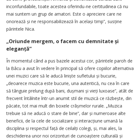
inconfundabile, toate acestea oferindu-ne certitudinea că nu
mai suntem un grup de amatori. Este o apreciere care ne
onorează și ne responsabilizează în același timp”, susține
părintele Nica.
„Oriunde mergem, o facem cu demnitate și
eleganță”
În momentul când a pus bazele acestui cor, părintele paroh de
la Bâcu a avut în vedere în principal să ofere copiilor alternativa
unei muzici care să le aducă liniște sufletului și bucurie,
„deoarece muzica este bucurie, una autentică, nu cea în care
să tânguie prelung după bani, duș­mani și vieți luxoase”, atât de
frecvent întâlnite într-un anumit stil de muzică ce răzbește, din
păcate, tot mai mult din boxele crâșmelor rurale. „Muzica
trebuie să ne aducă o stare de bine”, dar și numeroase alte
beneficii, de la cele de socializare și interacțiune umană la
disciplina și respectul față de ceilalți colegi, și, mai ales, la
deschiderea unor noi orizonturi de cunoaștere culturală și