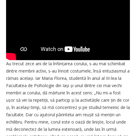
Au trecut zece ani de la înființarea corului, s-au mai schimbat
dintre membrii activi, s-au înnoit costumele, însă entuziasmul a
rămas același. Iar Maria Florea, studentă în anul al III-lea la
Facultatea de Psihologie din Iași și unul dintre cei mai vechi
membri ai corului, dă mărturie în acest sens: „Nu mi-a fost
ușor să vin la repetiții, să particip și la activitățile care țin de cor
și, în același timp, să mă concentrez și pe studiul temeinic de la
facultate. Dar cu ajutorul părintelui am reușit să mențin un
echilibru. Pentru mine, corul este o oază de liniște, locul unde
mă deconectez de la lumea exterioară, unde las în urmă