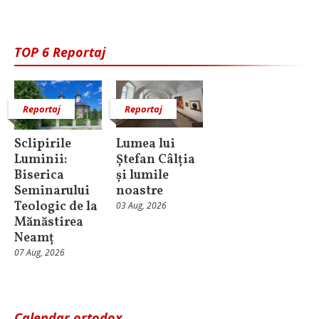
TOP 6 Reportaj
Reportaj
Reportaj
Sclipirile
Lumea lui
Luminii:
Ștefan Câlția
Biserica
și lumile
Seminarului
noastre
Teologic de la
03 Aug, 2026
Mănăstirea
Neamț
07 Aug, 2026
Calendar ortodox