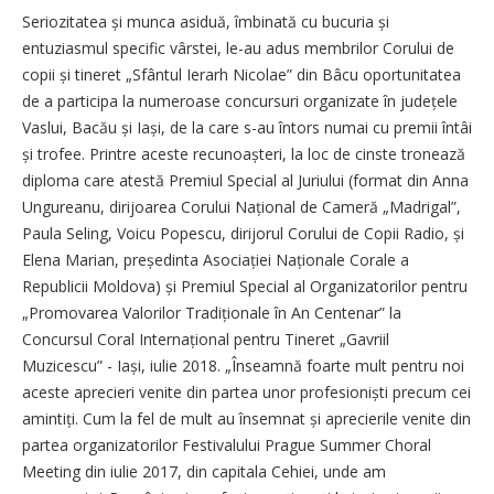
Seriozitatea și munca asiduă, îmbinată cu bucuria și
entuziasmul specific vârstei, le-au adus membrilor Corului de
copii și tineret „Sfântul Ierarh Nicolae” din Bâcu oportunitatea
de a participa la numeroase concursuri organizate în județele
Vaslui, Bacău și Iași, de la care s-au întors numai cu premii întâi
și trofee. Printre aceste recunoașteri, la loc de cinste tronează
diploma care atestă Premiul Special al Juriului (format din Anna
Ungureanu, dirijoarea Corului Național de Cameră „Madrigal”,
Paula Seling, Voicu Popescu, dirijorul Corului de Copii Radio, și
Elena Marian, președinta Asociației Naționale Corale a
Republicii Moldova) și Premiul Special al Organizatorilor pentru
„Promovarea Valorilor Tradiționale în An Centenar” la
Concursul Coral Internațional pentru Tineret „Gavriil
Muzicescu” - Iași, iulie 2018. „Înseamnă foarte mult pentru noi
aceste aprecieri venite din partea unor profesioniști precum cei
amintiți. Cum la fel de mult au însemnat și aprecierile venite din
partea organizatorilor Festivalului Prague Summer Choral
Meeting din iulie 2017, din capitala Cehiei, unde am