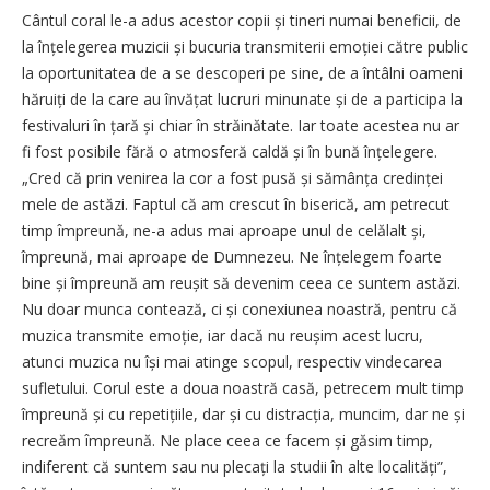
Cântul coral le-a adus acestor copii și tineri numai beneficii, de
la înțelegerea muzicii și bucuria transmiterii emoției către public
la oportunitatea de a se descoperi pe sine, de a întâlni oameni
hăruiți de la care au învățat lucruri minunate și de a participa la
festivaluri în țară și chiar în străinătate. Iar toate acestea nu ar
fi fost posibile fără o atmosferă caldă și în bună înțelegere.
„Cred că prin venirea la cor a fost pusă și sămânța credinței
mele de astăzi. Faptul că am crescut în biserică, am petrecut
timp împreună, ne-a adus mai aproape unul de celălalt și,
împreună, mai aproape de Dumnezeu. Ne înțelegem foarte
bine și împreună am reușit să devenim ceea ce suntem astăzi.
Nu doar munca contează, ci și conexiunea noastră, pentru că
muzica transmite emoție, iar dacă nu reușim acest lucru,
atunci muzica nu își mai atinge scopul, respectiv vindecarea
sufletului. Corul este a doua noastră casă, petrecem mult timp
împreună și cu repetițiile, dar și cu distracția, muncim, dar ne și
recreăm împreună. Ne place ceea ce facem și găsim timp,
indiferent că suntem sau nu plecați la studii în alte localități”,