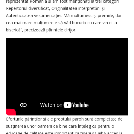
reprezentat România și am fost menționați la trei categorii:
Repertoriul diversificat, Originalitatea interpretării și
Autenticitatea vestimentației. Mă mulțumesc și premiile, dar
cea mai mare mulțumire e să văd bucuria cu care vin ei la
biserică”, precizează părintele dirijor.
Eforturile părinților și ale preotului paroh sunt completate de
susținerea unor oameni de bine care înțeleg că pentru o
educație de calitate este important ca tinerii să aibă acces la