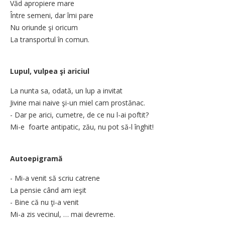
Văd apropiere mare
Între semeni, dar îmi pare
Nu oriunde şi oricum
La transportul în comun.
Lupul, vulpea şi ariciul
La nunta sa, odată, un lup a invitat
Jivine mai naive şi-un miel cam prostănac.
- Dar pe arici, cumetre, de ce nu ­l-ai poftit?
Mi-e foarte antipatic, zău, nu pot să-l înghit!
Autoepigramă
- Mi-a venit să scriu catrene
La pensie când am ieşit
- Bine că nu ţi-a venit
Mi-a zis vecinul, … mai devreme.