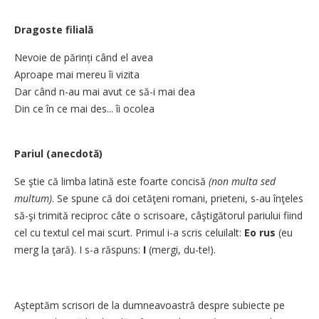
Dragoste filială
Nevoie de părinți când el avea
Aproape mai mereu îi vizita
Dar când n-au mai avut ce să-i mai dea
Din ce în ce mai des... îi ocolea
Pariul (anecdotă)
Se ştie că limba latină este foarte concisă
(non multa sed
multum)
. Se spune că doi cetăţeni romani, prieteni, s-au înţeles
să-şi trimită reciproc câte o scrisoare, câştigătorul pariului fiind
cel cu textul cel mai scurt. Primul i-a scris celuilalt:
Eo rus
(eu
merg la ţară). I s-a răspuns:
I
(mergi, du-te!).
Aşteptăm scrisori de la dumneavoastră despre subiecte pe