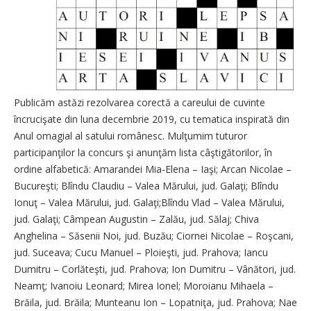
Publicăm astăzi rezolvarea corectă a careului de cuvinte
încrucişate din luna decembrie 2019, cu tematica inspirată din
Anul omagial al satului românesc. Mulţumim tuturor
participanţilor la concurs şi anunţăm lista câştigătorilor, în
ordine alfabetică: Amarandei Mia-Elena – Iaşi; Arcan Nicolae –
Bucureşti; Blîndu Claudiu – Valea Mărului, jud. Galaţi; Blîndu
Ionuţ – Valea Mărului, jud. Galaţi;Blîndu Vlad – Valea Mărului,
jud. Galaţi; Câmpean Augustin – Zalău, jud. Sălaj; Chiva
Anghelina – Săsenii Noi, jud. Buzău; Ciornei Nicolae – Roşcani,
jud. Suceava; Cucu Manuel – Ploieşti, jud. Prahova; Iancu
Dumitru – Corlăteşti, jud. Prahova; Ion Dumitru – Vânători, jud.
Neamţ; Ivanoiu Leonard; Mirea Ionel; Moroianu Mihaela –
Brăila, jud. Brăila; Munteanu Ion – Lopatniţa, jud. Prahova; Nae