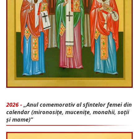
2026 -
„Anul comemorativ al sfintelor femei din
calendar (mironosițe, mu­cenițe, monahii, soții
și mame)”