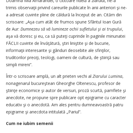
Doamna Mia Amarandei, o cititoare fidelă a ziarului, ne-a
trimis observaţii privind careurile publicate în anii anteriori şi ne-
a adresat cuvinte pline de căldură la început de an. Cităm din
scrisoare: „Aşa cum atât de frumos spune Sfântul Ioan Gură
de Aur:
Dumnezeu să vă lumineze ochii sufletului şi ai trupului
,
aşa vă doresc şi eu, ca să puteţi cuprinde în paginile minunatei
­FĂCLII cuvinte de învăţătură, ştiri liniştite şi de bucurie,
informaţii interesante şi gânduri deosebite ale sfinţilor,
truditorilor preoţi, teologi, oameni de cultură, de ştiinţă sau
simpli mireni”.
Într-o scrisoare amplă, un alt prieten vechi al
Ziarului Lumina
,
nonagenarul bucureştean Gheorghe Oltenescu, profesor de
ştiinţe economice şi autor de versuri, proză scurtă, pamflete şi
anecdote, ne propune spre publicare opt epigrame cu caracter
educativ şi o anecdotă. Am ales pentru dumneavoastră patru
epigrame şi anecdota intitulată „Pariul”.
Cum ne iubim semenii