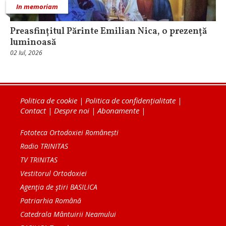
In memoriam
Preasfințitul Părinte Emilian Nica, o prezență
luminoasă
02 Iul, 2026
Politica de cookie
|
Politica de confidențialitate
|
Contact
|
Despre noi
|
Abonamente
|
Fototeca Ortodoxiei Românești
Radio TRINITAS
TV TRINITAS
Vestitorul Ortodoxiei
Agenţia de ştiri BASILICA
Patriarhia Română
Catedrala Mântuirii Neamului