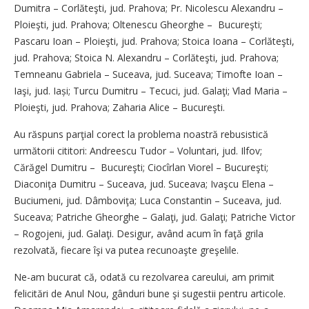
Dumitra – Corlăteşti, jud. Prahova; Pr. Nicolescu Alexandru –
Ploieşti, jud. Prahova; Oltenescu Gheorghe – Bucureşti;
Pascaru Ioan – Ploieşti, jud. Prahova; Stoica Ioana – Corlăteşti,
jud. Prahova; Stoica N. Alexandru – Corlăteşti, jud. Prahova;
Temneanu Gabriela – Suceava, jud. Suceava; Timofte Ioan –
Iaşi, jud. Iași; Turcu Dumitru – Tecuci, jud. Galaţi; Vlad Maria –
Ploieşti, jud. Prahova; Zaharia Alice – Bucureşti.
Au răspuns parţial corect la problema noastră rebusistică
următorii cititori: Andreescu Tudor – Voluntari, jud. Ilfov;
Cărăgel Dumitru – Bucureşti; Ciocîrlan Viorel – Bucureşti;
Diaconiţa Dumitru – Suceava, jud. Suceava; Ivaşcu Elena –
Buciumeni, jud. Dâmboviţa; Luca Constantin – Suceava, jud.
Suceava; Patriche Gheorghe – Galaţi, jud. Galaţi; Patriche Victor
– Rogojeni, jud. Galaţi. Desigur, având acum în faţă grila
rezolvată, fiecare îşi va putea recunoaşte greşelile.
Ne-am bucurat că, odată cu rezolvarea careului, am primit
felicitări de Anul Nou, gânduri bune şi sugestii pentru articole.