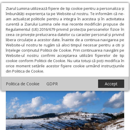
Ziarul Lumina utilizează fişiere de tip cookie pentru a personaliza și
îmbunătăți experiența ta pe Website-ul nostru. Te informăm că ne-
am actualizat politicile pentru a integra în acestea și în activitatea
curentă a Ziarului Lumina cele mai recente modificări propuse de
Regulamentul (UE) 2016/679 privind protecția persoanelor fizice în
ceea ce privește prelucrarea datelor cu caracter personal și privind
libera circulație a acestor date. Înainte de a continua navigarea pe
Website-ul nostru te rugăm să aloci timpul necesar pentru a citi și
Ziarul Lumina
›
Societate
›
Timp liber
›
Rezultatele și câștigătorii
înțelege conținutul Politicii de Cookie. Prin continuarea navigării pe
concursului „De prin sate româneşti”
Website-ul nostru confirmi acceptarea utilizării fişierelor de tip
cookie conform Politicii de Cookie. Nu uita totuși că poți modifica în
Rezultatele și câștigătorii concursului „De
orice moment setările acestor fişiere cookie urmând instrucțiunile
din Politica de Cookie.
prin sate româneşti”
Politica de Cookie
GDPR
Accept