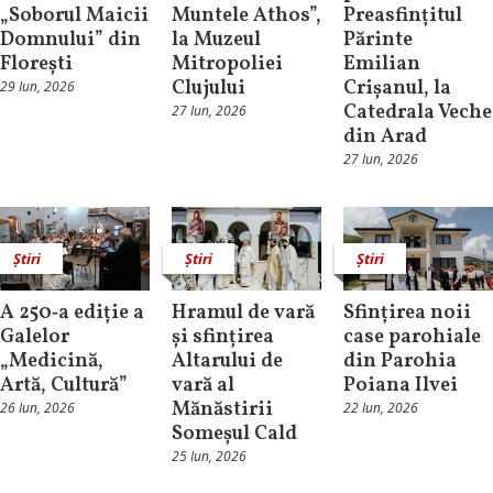
„Soborul Maicii
Muntele Athos”,
Preasfințitul
Domnului” din
la Muzeul
Părinte
Florești
Mitropoliei
Emilian
Clujului
Crișanul, la
29 Iun, 2026
Catedrala Veche
27 Iun, 2026
din Arad
27 Iun, 2026
Știri
Știri
Știri
A 250‑a ediție a
Hramul de vară
Sfințirea noii
Galelor
și sfințirea
case parohiale
„Medicină,
Altarului de
din Parohia
Artă, Cultură”
vară al
Poiana Ilvei
Mănăstirii
26 Iun, 2026
22 Iun, 2026
Someșul Cald
25 Iun, 2026