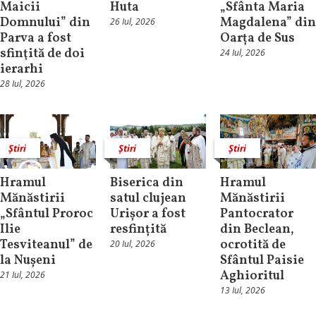
Maicii
Huta
„Sfânta Maria
Domnului” din
Magdalena” din
26 Iul, 2026
Parva a fost
Oarța de Sus
sfinţită de doi
24 Iul, 2026
ierarhi
28 Iul, 2026
Știri
Știri
Știri
Hramul
Biserica din
Hramul
Mănăstirii
satul clujean
Mănăstirii
„Sfântul Proroc
Urișor a fost
Pantocrator
Ilie
resfințită
din Beclean,
Tesviteanul” de
ocrotită de
20 Iul, 2026
la Nușeni
Sfântul Paisie
Aghioritul
21 Iul, 2026
13 Iul, 2026