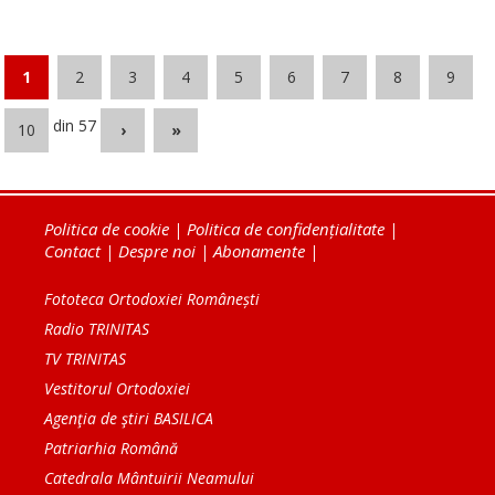
1
2
3
4
5
6
7
8
9
din 57
10
›
»
Politica de cookie
|
Politica de confidențialitate
|
Contact
|
Despre noi
|
Abonamente
|
Fototeca Ortodoxiei Românești
Radio TRINITAS
TV TRINITAS
Vestitorul Ortodoxiei
Agenţia de ştiri BASILICA
Patriarhia Română
Catedrala Mântuirii Neamului