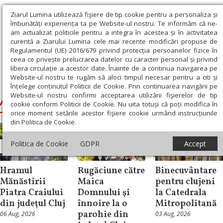
Ziarul Lumina utilizează fişiere de tip cookie pentru a personaliza și
îmbunătăți experiența ta pe Website-ul nostru. Te informăm că ne-
am actualizat politicile pentru a integra în acestea și în activitatea
curentă a Ziarului Lumina cele mai recente modificări propuse de
Regulamentul (UE) 2016/679 privind protecția persoanelor fizice în
ceea ce privește prelucrarea datelor cu caracter personal și privind
libera circulație a acestor date. Înainte de a continua navigarea pe
Website-ul nostru te rugăm să aloci timpul necesar pentru a citi și
Ziarul Lumina
›
Andrei, Mitropolitul Clujului
înțelege conținutul Politicii de Cookie. Prin continuarea navigării pe
Website-ul nostru confirmi acceptarea utilizării fişierelor de tip
Andrei, Mitropolitul Clujului
cookie conform Politicii de Cookie. Nu uita totuși că poți modifica în
orice moment setările acestor fişiere cookie urmând instrucțiunile
din Politica de Cookie.
Politica de Cookie
GDPR
Accept
Știri
Știri
Știri
Hramul
Rugăciune către
Binecuvântare
Mănăstirii
Maica
pentru clujeni
Piatra Craiului
Domnului şi
la Catedrala
din judeţul Cluj
înnoire la o
Mitropolitană
parohie din
06 Aug, 2026
03 Aug, 2026