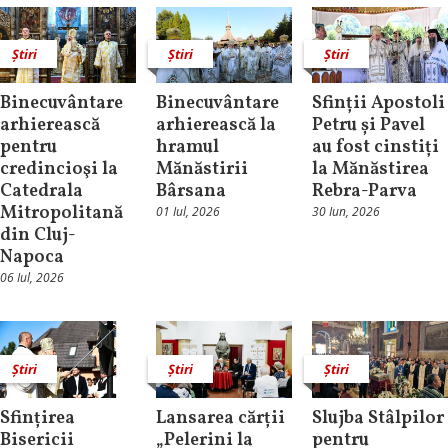
Știri
Știri
Știri
Binecuvântare
Binecuvântare
Sfinții Apostoli
arhierească
arhierească la
Petru și Pavel
pentru
hramul
au fost cinstiți
credincioşi la
Mănăstirii
la Mănăstirea
Catedrala
Bârsana
Rebra-Parva
Mitropolitană
01 Iul, 2026
30 Iun, 2026
din Cluj-
Napoca
06 Iul, 2026
Știri
Știri
Știri
Sfințirea
Lansarea cărții
Slujba Stâlpilor
Bisericii
„Pelerini la
pentru