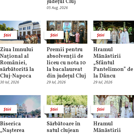
judeţul Cluj
05 Aug, 2026
Știri
Știri
Știri
Ziua Imnului
Premii pentru
Hramul
Național al
absolvenţii de
Mănăstirii
României,
liceu cu nota 10
„Sfântul
sărbătorită la
la bacalaureat
Pantelimon” de
Cluj-Napoca
din județul Cluj
la Dâncu
30 Iul, 2026
29 Iul, 2026
29 Iul, 2026
Știri
Știri
Știri
Biserica
Sărbătoare în
Hramul
„Nașterea
satul clujean
Mănăstirii