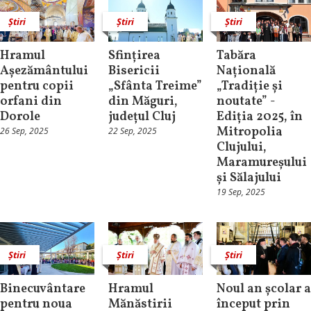
Știri
Știri
Știri
Hramul
Sfințirea
Tabăra
Așezământului
Bisericii
Națională
pentru copii
„Sfânta Treime”
„Tradiție și
orfani din
din Măguri,
noutate” -
Dorole
județul Cluj
Ediția 2025, în
Mitropolia
26 Sep, 2025
22 Sep, 2025
Clujului,
Maramureșului
și Sălajului
19 Sep, 2025
Știri
Știri
Știri
Binecuvântare
Hramul
Noul an școlar a
pentru noua
Mănăstirii
început prin