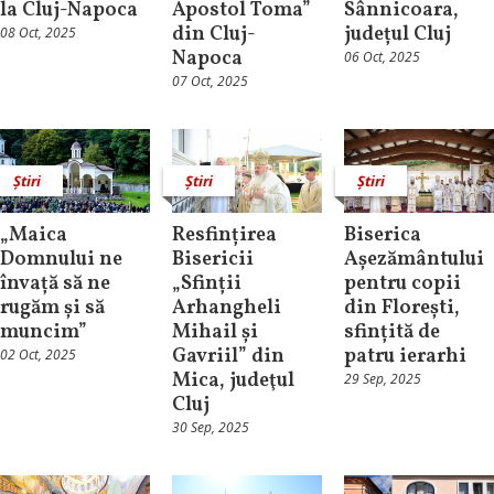
la Cluj-Napoca
Apostol Toma”
Sânnicoara,
din Cluj-
județul Cluj
08 Oct, 2025
Napoca
06 Oct, 2025
07 Oct, 2025
Știri
Știri
Știri
„Maica
Resfințirea
Biserica
Domnului ne
Bisericii
Așezământului
învață să ne
„Sfinții
pentru copii
rugăm și să
Arhangheli
din Florești,
muncim”
Mihail și
sfințită de
Gavriil” din
patru ierarhi
02 Oct, 2025
Mica, judeţul
29 Sep, 2025
Cluj
30 Sep, 2025