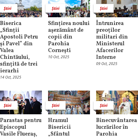
Știri
Știri
Știri
Biserica
Sfințirea noului
Întrunirea
„Sfinții
așezământ de
preoților
Apostoli Petru
copii din
militari din
și Pavel” din
Parohia
Ministerul
Valea
Cornești
Afacerilor
Chintăului,
Interne
10 Oct, 2025
sfințită de trei
09 Oct, 2025
ierarhi
14 Oct, 2025
Știri
Știri
Știri
Parastas pentru
Hramul
Binecuvântarea
Episcopul
Bisericii
lucrărilor în
Vasile Flueraș,
„Sfântul
Parohia