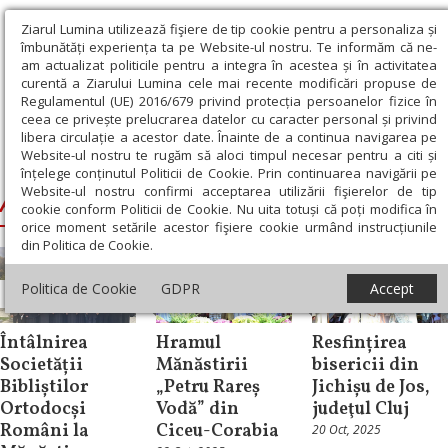
Ziarul Lumina utilizează fişiere de tip cookie pentru a personaliza și
îmbunătăți experiența ta pe Website-ul nostru. Te informăm că ne-
am actualizat politicile pentru a integra în acestea și în activitatea
curentă a Ziarului Lumina cele mai recente modificări propuse de
Regulamentul (UE) 2016/679 privind protecția persoanelor fizice în
ceea ce privește prelucrarea datelor cu caracter personal și privind
libera circulație a acestor date. Înainte de a continua navigarea pe
Website-ul nostru te rugăm să aloci timpul necesar pentru a citi și
Ziarul Lumina
›
Andrei, Mitropolitul Clujului
înțelege conținutul Politicii de Cookie. Prin continuarea navigării pe
Website-ul nostru confirmi acceptarea utilizării fişierelor de tip
Andrei, Mitropolitul Clujului
cookie conform Politicii de Cookie. Nu uita totuși că poți modifica în
orice moment setările acestor fişiere cookie urmând instrucțiunile
din Politica de Cookie.
Politica de Cookie
GDPR
Accept
Știri
Știri
Știri
Întâlnirea
Hramul
Resfințirea
Societății
Mănăstirii
bisericii din
Bibliștilor
„Petru Rareș
Jichișu de Jos,
Ortodocși
Vodă” din
judeţul Cluj
Români la
Ciceu-Corabia
20 Oct, 2025