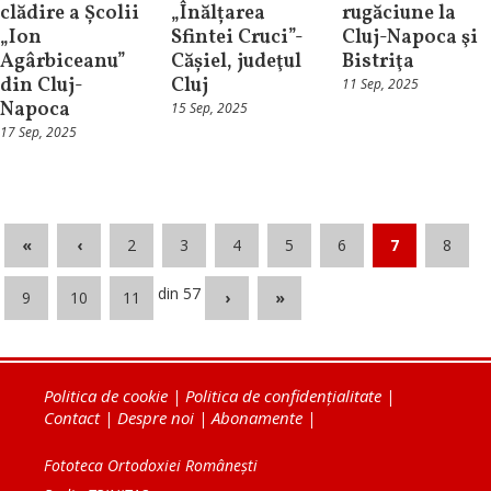
clădire a Școlii
„Înălțarea
rugăciune la
„Ion
Sfintei Cruci”-
Cluj-Napoca şi
Agârbiceanu”
Cășiel, judeţul
Bistriţa
din Cluj-
Cluj
11 Sep, 2025
Napoca
15 Sep, 2025
17 Sep, 2025
«
‹
2
3
4
5
6
7
8
din 57
9
10
11
›
»
Politica de cookie
|
Politica de confidențialitate
|
Contact
|
Despre noi
|
Abonamente
|
Fototeca Ortodoxiei Românești