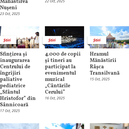
Mănăstirea
22 Oct, 2025
Nușeni
23 Oct, 2025
Știri
Știri
Știri
Sfințirea și
4.000 de copii
Hramul
inaugurarea
și tineri au
Mănăstirii
Centrului de
participat la
Râșca
îngrijiri
evenimentul
Transilvană
paliative
muzical
15 Oct, 2025
pediatrice
„Cântările
„Sfântul
Cerului”
Hristofor” din
16 Oct, 2025
Sânnicoară
17 Oct, 2025