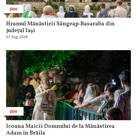
Știri
Hramul Mănăstirii Sângeap‑Basaraba din
judeţul Iaşi
07 Aug, 2026
Știri
Icoana Maicii Domnului de la Mănăstirea
Adam în Brăila