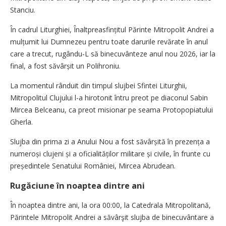
Stanciu.
În cadrul Liturghiei, Înaltprea­sfințitul Părinte Mitropolit Andrei a
mulțumit lui Dumnezeu pentru toate darurile revărate în anul
care a trecut, rugându-L să binecuvânteze anul nou 2026, iar la
final, a fost săvârșit un Polihroniu.
La momentul rânduit din timpul slujbei Sfintei Liturghii,
Mitropolitul Clujului l-a hirotonit întru preot pe diaconul Sabin
Mircea Belceanu, ca preot misionar pe seama Protopopiatului
Gherla.
Slujba din prima zi a Anului Nou a fost săvârșită în prezența a
numeroși clujeni și a oficialităților militare și civile, în frunte cu
pre­ședintele Senatului României, Mircea Abrudean.
Rugăciune în noaptea dintre ani
În noaptea dintre ani, la ora 00:00, la Catedrala Mitropolitană,
Părintele Mitropolit Andrei a săvârşit slujba de binecuvântare a