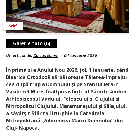
Știri
Galerie foto (6)
Un articol de:
Darius Echim
-
04 Ianuarie 2026
În prima zi a Anului Nou 2026, joi, 1 ianuarie, când
Biserica Ortodoxă sărbătorește Tăierea-împrejur
cea după trup a Domnului și pe Sfântul Ierarh
Vasile cel Mare, Înaltpreasfințitul Părinte Andrei,
Arhiepiscopul Vadului, Feleacului și Clujului și
Mitropolitul Clujului, Maramureșului și Sălajului,
a săvârşit Sfânta Liturghie la Catedrala
Mitropolitană „Adormirea Maicii Domnului” din
Cluj- Napoca.