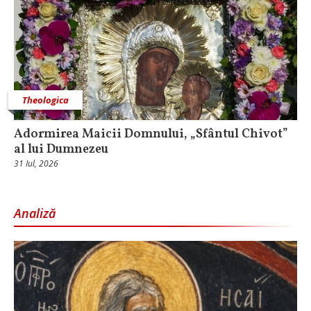
Theologica
Adormirea Maicii Domnului, „Sfântul Chivot”
al lui Dumnezeu
31 Iul, 2026
Analiză