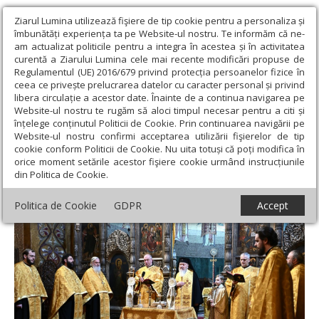
Ziarul Lumina utilizează fişiere de tip cookie pentru a personaliza și
îmbunătăți experiența ta pe Website-ul nostru. Te informăm că ne-
am actualizat politicile pentru a integra în acestea și în activitatea
curentă a Ziarului Lumina cele mai recente modificări propuse de
Regulamentul (UE) 2016/679 privind protecția persoanelor fizice în
ceea ce privește prelucrarea datelor cu caracter personal și privind
libera circulație a acestor date. Înainte de a continua navigarea pe
Website-ul nostru te rugăm să aloci timpul necesar pentru a citi și
Ziarul Lumina
›
Actualitate religioasă
›
Știri
›
Numeroși clujeni
înțelege conținutul Politicii de Cookie. Prin continuarea navigării pe
au sărbătorit prin rugăciune prima zi a Anului Nou
Website-ul nostru confirmi acceptarea utilizării fişierelor de tip
cookie conform Politicii de Cookie. Nu uita totuși că poți modifica în
Numeroși clujeni au sărbătorit prin
orice moment setările acestor fişiere cookie urmând instrucțiunile
din Politica de Cookie.
rugăciune prima zi a Anului Nou
Politica de Cookie
GDPR
Accept