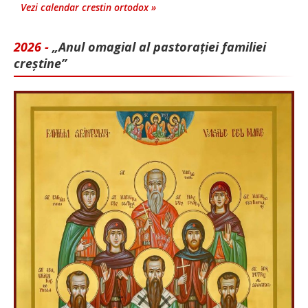
Vezi calendar crestin ortodox »
2026 -
„Anul omagial al pastorației familiei
creștine”