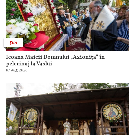
Știri
Icoana Maicii Domnului „Axionița” în
pelerinaj la Vaslui
07 Aug, 2026