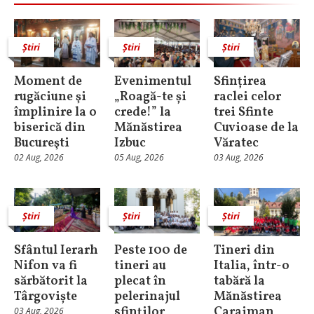
Știri
Știri
Știri
Moment de
Evenimentul
Sfințirea
rugăciune şi
„Roagă-te și
raclei celor
împlinire la o
crede!” la
trei Sfinte
biserică din
Mănăstirea
Cuvioase de la
Bucureşti
Izbuc
Văratec
02 Aug, 2026
05 Aug, 2026
03 Aug, 2026
Știri
Știri
Știri
Sfântul Ierarh
Peste 100 de
Tineri din
Nifon va fi
tineri au
Italia, într-o
sărbătorit la
plecat în
tabără la
Târgoviște
pelerinajul
Mănăstirea
sfinților
Caraiman
03 Aug, 2026