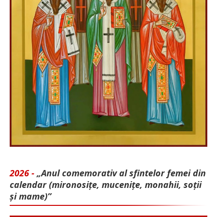
2026 -
„Anul comemorativ al sfintelor femei din
calendar (mironosițe, mu­cenițe, monahii, soții
și mame)”