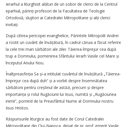
Ierarhul a liturghisit alături de un sobor de clerici de la Centrul
eparhial, părinți profesori de la Facultatea de Teologie
Ortodoxă, slujitori ai Catedralei Mitropolitane și alți clerici
invitați.
După citirea pericopei evanghelice, Părintele Mitropolit Andrei
a rostit un cuvânt de învățătură, în cadrul căruia a făcut referire
la cele trei mari sărbători ale zilei: Tăierea-împrejur cea după
trup a Domnului, pomenirea Sfântului Ierarh Vasile cel Mare și
începutul Anului Nou.
Înaltpreasfinția Sa și-a intitulat cuvântul de învățătură „Tăierea-
împrejur cea după duh” și a vorbit despre însemnătatea
sărbătorii pentru creștinul de astăzi, precum și despre
importanța și rolul Rugăciunii lui Iisus, numită și „Rugăciunea
inimii”, pornind de la Preasfântul Nume al Domnului nostru
Iisus Hristos.
Răspunsurile liturgice au fost date de Corul Catedralei
Mitropolitane din Cluj-Napoca, dirijat de pr. prof. emerit Vasile