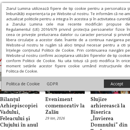
Ziarul Lumina utilizează fişiere de tip cookie pentru a personaliza ș
îmbunătăți experiența ta pe Website-ul nostru. Te informăm că ne-a
actualizat politicile pentru a integra în acestea și în activitatea curent
a Ziarului Lumina cele mai recente modificări propuse d
Regulamentul (UE) 2016/679 privind protecția persoanelor fizice î
ceea ce privește prelucrarea datelor cu caracter personal și privin
libera circulație a acestor date. Înainte de a continua navigarea p
Website-ul nostru te rugăm să aloci timpul necesar pentru a citi ș
Ziarul Lumina
›
Andrei, Mitropolitul Clujului
înțelege conținutul Politicii de Cookie. Prin continuarea navigării p
Website-ul nostru confirmi acceptarea utilizării fişierelor de tip cooki
Andrei, Mitropolitul Clujului
conform Politicii de Cookie. Nu uita totuși că poți modifica în oric
moment setările acestor fişiere cookie urmând instrucțiunile di
Politica de Cookie.
Politica de Cookie
GDPR
Accept
Știri
Știri
Știri
Bilanțul
Eveniment
Slujire
Arhiepiscopiei
comemorativ la
arhierească la
Vadului,
Zalău
Biserica
Feleacului şi
„Învierea
29 Ian, 2026
Clujului în anul
Domnului” din