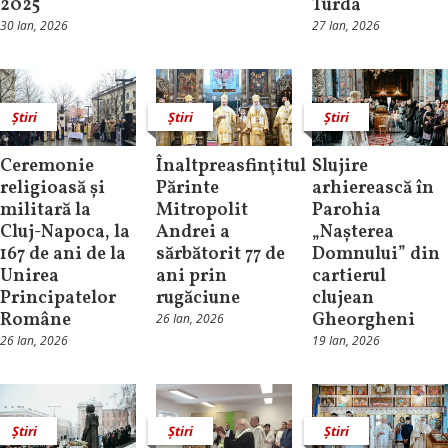
2025
Turda
30 Ian, 2026
27 Ian, 2026
Știri
Știri
Știri
Ceremonie
Înaltpreasfinţitul
Slujire
religioasă și
Părinte
arhierească în
militară la
Mitropolit
Parohia
Cluj-Napoca, la
Andrei a
„Nașterea
167 de ani de la
sărbătorit 77 de
Domnului” din
Unirea
ani prin
cartierul
Principatelor
rugăciune
clujean
Române
Gheorgheni
26 Ian, 2026
26 Ian, 2026
19 Ian, 2026
Știri
Știri
Știri