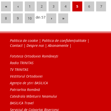
«
‹
1
2
3
4
5
6
7
din 57
8
9
10
›
»
Politica de cookie
|
Politica de confidențialitate
|
Contact
|
Despre noi
|
Abonamente
|
Fototeca Ortodoxiei Românești
Radio TRINITAS
TV TRINITAS
Vestitorul Ortodoxiei
Agenţia de ştiri BASILICA
Patriarhia Română
Catedrala Mântuirii Neamului
BASILICA Travel
Serviciul de Colportaj Bisericesc