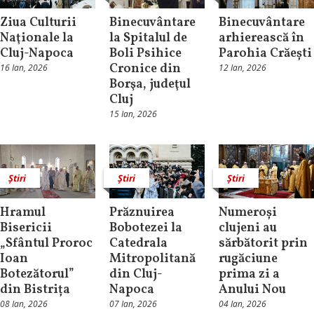
Ziua Culturii
Binecuvântare
Binecuvântare
Naţionale la
la Spitalul de
arhierească în
Cluj-Napoca
Boli Psihice
Parohia Crăești
Cronice din
16 Ian, 2026
12 Ian, 2026
Borşa, judeţul
Cluj
15 Ian, 2026
Știri
Știri
Știri
Hramul
Prăznuirea
Numeroși
Bisericii
Bobotezei la
clujeni au
„Sfântul Proroc
Catedrala
sărbătorit prin
Ioan
Mitropolitană
rugăciune
Botezătorul”
din Cluj-
prima zi a
din Bistrița
Napoca
Anului Nou
08 Ian, 2026
07 Ian, 2026
04 Ian, 2026