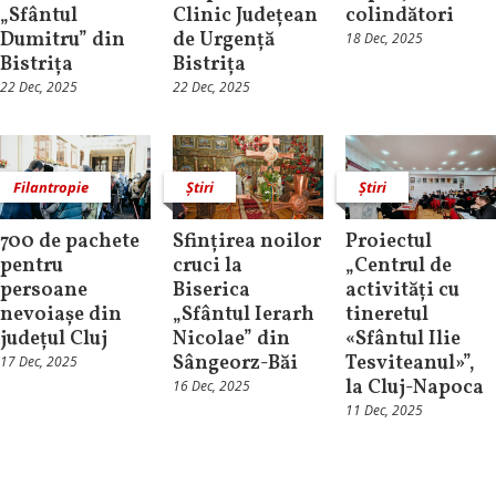
„Sfântul
Clinic Județean
colindători
Dumitru” din
de Urgență
18 Dec, 2025
Bistrița
Bistrița
22 Dec, 2025
22 Dec, 2025
Filantropie
Știri
Știri
700 de pachete
Sfințirea noilor
Proiectul
pentru
cruci la
„Centrul de
persoane
Biserica
activități cu
nevoiașe din
„Sfântul Ierarh
tineretul
județul Cluj
Nicolae” din
«Sfântul Ilie
Sângeorz-Băi
Tesviteanul»”,
17 Dec, 2025
la Cluj-Napoca
16 Dec, 2025
11 Dec, 2025