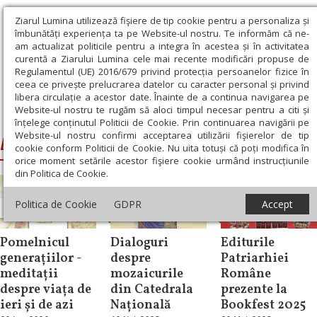
Ziarul Lumina utilizează fişiere de tip cookie pentru a personaliza și
îmbunătăți experiența ta pe Website-ul nostru. Te informăm că ne-
am actualizat politicile pentru a integra în acestea și în activitatea
curentă a Ziarului Lumina cele mai recente modificări propuse de
Regulamentul (UE) 2016/679 privind protecția persoanelor fizice în
ceea ce privește prelucrarea datelor cu caracter personal și privind
libera circulație a acestor date. Înainte de a continua navigarea pe
Website-ul nostru te rugăm să aloci timpul necesar pentru a citi și
Ziarul Lumina
›
Editura TRINITAS
înțelege conținutul Politicii de Cookie. Prin continuarea navigării pe
Website-ul nostru confirmi acceptarea utilizării fişierelor de tip
Editura TRINITAS
cookie conform Politicii de Cookie. Nu uita totuși că poți modifica în
orice moment setările acestor fişiere cookie urmând instrucțiunile
din Politica de Cookie.
Lumina literară
Politica de Cookie
GDPR
Accept
Repere și idei
şi artistică
Știri
Pomelnicul
Dialoguri
Editurile
generațiilor -
despre
Patriarhiei
meditații
mozaicurile
Române
despre viața de
din Catedrala
prezente la
ieri și de azi
Națională
Bookfest 2025