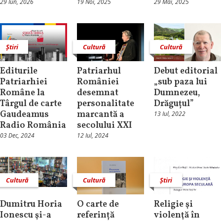
29 Iun, 2026
19 Noi, 2025
29 Mai, 2025
Știri
Cultură
Cultură
Editurile
Patriarhul
Debut editorial
Patriarhiei
României
„sub paza lui
Române la
desemnat
Dumnezeu,
Târgul de carte
personalitate
Drăguțul”
Gaudeamus
marcantă a
13 Iul, 2022
Radio România
secolului XXI
03 Dec, 2024
12 Iul, 2024
Cultură
Cultură
Știri
Dumitru Horia
O carte de
Religie şi
Ionescu şi-a
referință
violenţă în