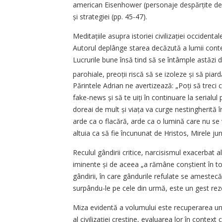
american Eisenhower (personaje despărțite de se
și strategiei (pp. 45-47).
Meditațiile asupra istoriei civilizației occiden
Autorul deplânge starea decăzută a lumii contem
Lucrurile bune însă tind să se întâmple astăzi doar
parohiale, preoții riscă să se izoleze și să piar
Părintele Adrian ne avertizează: „Poți să treci
fake-news și să te uiți în continuare la serialul
doreai de mult și viața va curge nestingherită 
arde ca o flacără, arde ca o lumină care nu se 
altuia ca să fie încununat de Hristos, Mirele jun
Reculul gândirii critice, narcisismul exacerbat 
iminente și de aceea „a rămâne conștient în to
gândirii, în care gândurile refulate se amestecă
surpându-le pe cele din urmă, este un gest rezer
Miza evidentă a volumului este recuperarea un
al civilizației creștine, evaluarea lor în contex