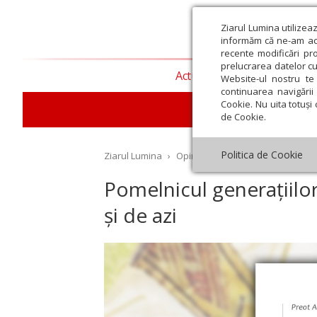
Ziarul Lumina utilizea
informăm că ne-am actu
recente modificări pr
prelucrarea datelor cu
Actualitate religioasă
T
Website-ul nostru te 
continuarea navigării 
Cookie. Nu uita totuși 
de Cookie.
Politica de Cookie
Ziarul Lumina
›
Opinii
›
Repere și idei
›
Pomelni
Pomelnicul generațiilor 
și de azi
st
Septembrie
Octombrie
Noiembrie
Decembrie
Ianuar