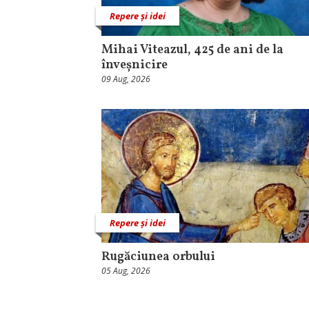
Repere și idei
Mihai Viteazul, 425 de ani de la
înveșnicire
09 Aug, 2026
Repere și idei
Rugăciunea orbului
05 Aug, 2026