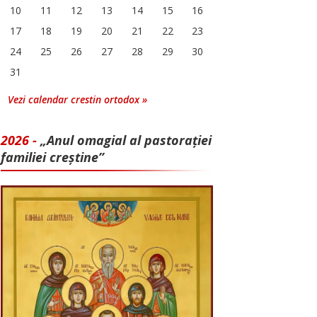
10
11
12
13
14
15
16
17
18
19
20
21
22
23
24
25
26
27
28
29
30
31
Vezi calendar crestin ortodox »
2026 -
„Anul omagial al pastorației
familiei creștine”