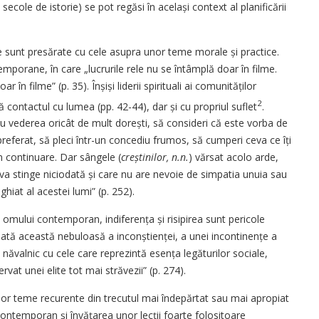
cole de istorie) se pot regăsi în același context al planificării
tale sunt presărate cu cele asupra unor teme morale și practice.
porane, în care „lucrurile rele nu se întâmplă doar în filme.
 în filme” (p. 35). Înșiși liderii spirituali ai comunităților
2
dă contactul cu lumea (pp. 42-44), dar și cu propriul suflet
.
 cu vederea oricât de mult dorești, să consideri că este vorba de
 preferat, să pleci într-un concediu frumos, să cumperi ceva ce îți
în continuare. Dar sângele (
creștinilor, n.n.
) vărsat acolo arde,
va stinge niciodată și care nu are nevoie de simpatia unuia sau
ghiat al acestei lumi” (p. 252).
al omului contemporan, indiferența și risipirea sunt pericole
ată această nebuloasă a inconștienței, a unei incontinențe a
 năvalnic cu cele care reprezintă esența legăturilor sociale,
vat unei elite tot mai străvezii” (p. 274).
or teme recurente din trecutul mai îndepărtat sau mai apropiat
t contemporan și învățarea unor lecții foarte folositoare