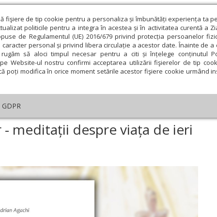
ză fişiere de tip cookie pentru a personaliza și îmbunătăți experiența ta p
alizat politicile pentru a integra în acestea și în activitatea curentă a Z
opuse de Regulamentul (UE) 2016/679 privind protecția persoanelor fizi
 caracter personal și privind libera circulație a acestor date. Înainte de 
eologie și spiritualitate
Educaţie și Cultură
Societate
rugăm să aloci timpul necesar pentru a citi și înțelege conținutul Pol
pe Website-ul nostru confirmi acceptarea utilizării fişierelor de tip cook
că poți modifica în orice moment setările acestor fişiere cookie urmând ins
Editorial
Repere și idei
Pilda zilei
GDPR
cul generațiilor - meditații despre viața de ieri și de azi
- meditații despre viața de ieri
ie
Februarie
Martie
Aprilie
Mai
Iunie