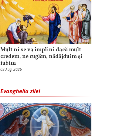
Mult ni se va împlini dacă mult
credem, ne rugăm, nădăjduim și
iubim
09 Aug, 2026
Evanghelia zilei