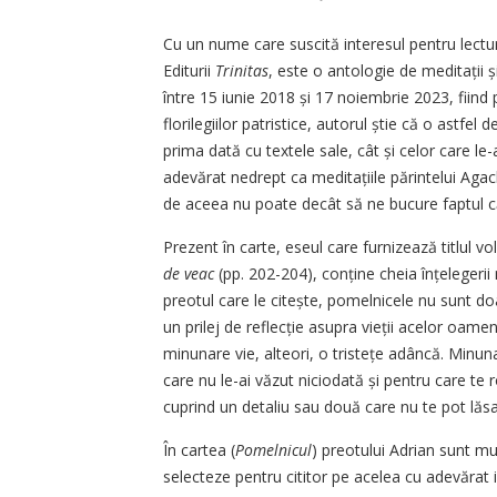
Cu un nume care suscită interesul pentru lectur
Editurii
Trinitas
, este o antologie de meditații ș
între 15 iunie 2018 și 17 noiembrie 2023, fiind 
florilegiilor patristice, autorul știe că o astfel
prima dată cu textele sale, cât și celor care le-a
adevărat nedrept ca meditațiile părintelui Agach
de aceea nu poate decât să ne bucure faptul c
Prezent în carte, eseul care furnizează titlul v
de veac
(pp. 202-204), conține cheia înțelegerii 
preotul care le citește, pomelnicele nu sunt doar
un prilej de reflecție asupra vieții acelor oameni: „
minunare vie, alteori, o tristețe adâncă. Minu
care nu le-ai văzut niciodată și pentru care te r
cuprind un detaliu sau două care nu te pot lăsa in
În cartea (
Pomelnicul
) preotului Adrian sunt mul
selecteze pentru cititor pe acelea cu adevărat i