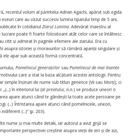
ă, recentul volum al părintelui Adrian Agachi, apărut sub egida
i eseuri care au văzut succesiv lumina tiparului timp de 5 ani,
publicate în cotidianul
Ziarul Lumina
. Adevărat maestru al
 de lucrare poate fi foarte folositoare atât celor care se întâlnesc
u citit și admirat în paginile efemere ale ziarului. Era cu
i asupra istoriei și moravurilor să rămână apariții singulare și
ă ele apar sub această formă concentrată.
olumului,
Pomelnicul generațiilor
sau
Pomelnicul de mai înainte
motivului care a stat la baza alcătuirii acestei antologii. Pentru
 simple înșiruiri de nume sub titluri generice (Vii sau Morți), ci
(...) în interiorul lui (
al preotului, n.n.
) se produce uneori o
narea apare atunci când te gândești la toate acele persoane pe
ogi. (...) Întristarea apare atunci când pomelnicele, uneori,
diferent (...)” (p. 203).
te nume și mai multe detalii, iar autorul a avut grijă se
mportante perspectivei creștine asupra vieții de ieri și de azi,