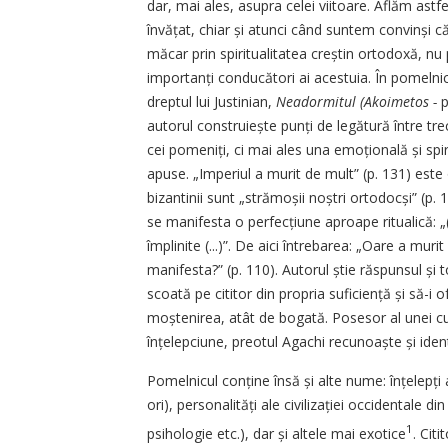
dar, mai ales, asupra celei viitoare. Aflăm as
învățat, chiar și atunci când suntem convinși c
măcar prin spiritualitatea creștin ortodoxă, nu
impor­tanți conducători ai acestuia. În pomelnic
dreptul lui Justinian,
Neadormitul (Akoimetos -
p
autorul construiește punți de legătură între tre
cei pomeniți, ci mai ales una emoțională și spir
apuse. „Imperiul a murit de mult” (p. 131) este
bizantinii sunt „stră­moșii noștri ortodocși” (p. 
se manifesta o perfecțiune aproape ritualică: „(..
împlinite (...)”. De aici întrebarea: „Oare a mu
manifesta?” (p. 110). Autorul știe răspunsul și 
scoată pe cititor din propria suficiență și să-i 
moștenirea, atât de bogată. Posesor al unei cult
înțelepciune, preotul Agachi recunoaște și iden
Pomelnicul conține însă și alte nume: înțelepți 
ori), personalități ale civilizației occidental
1
psihologie etc.), dar și altele mai exotice
. Cit