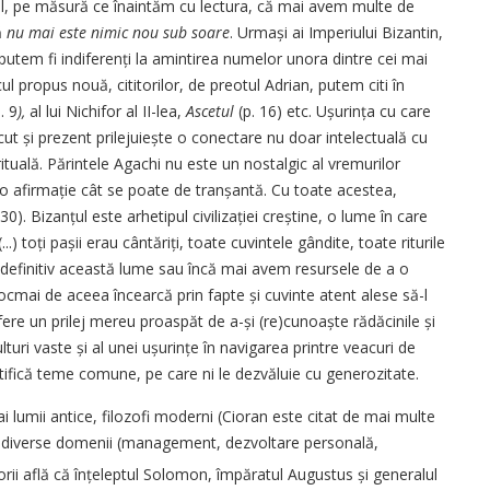
tfel, pe măsură ce înaintăm cu lectura, că mai avem multe de
ă
nu mai este nimic nou sub soare
. Urmași ai Imperiului Bizantin,
 putem fi indiferenți la amintirea numelor unora dintre cei mai
ul propus nouă, cititorilor, de preotul Adrian, putem citi în
. 9
),
al lui Nichifor al II-lea,
Ascetul
(p. 16) etc. Ușurința cu care
cut și prezent prilejuiește o conectare nu doar intelectuală cu
ituală. Părintele Agachi nu este un nostalgic al vremurilor
 o afirmație cât se poate de tran­șantă. Cu toate acestea,
130). Bizanțul este arhetipul civilizației creștine, o lume în care
.) toți pașii erau cântăriți, toate cuvintele gândite, toate riturile
rit definitiv această lume sau încă mai avem resursele de a o
tocmai de aceea încearcă prin fapte și cuvinte atent alese să-l
ofere un prilej mereu proaspăt de a-și (re)cu­noaște rădăcinile și
uri vaste și al unei ușurințe în navigarea printre veacuri de
tifică teme co­mune, pe care ni le dezvăluie cu generozitate.
ai lumii antice, filozofi moderni (Cioran este citat de mai multe
e din diverse domenii (management, dezvoltare personală,
itorii află că înțeleptul Solomon, împăratul Augustus și generalul