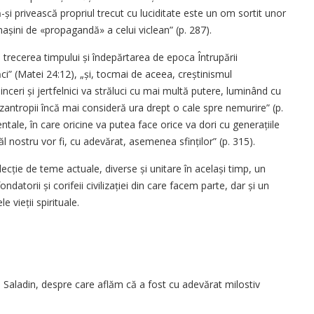
-și privească propriul trecut cu luciditate este un om sortit unor
mașini de «propagandă» a celui viclean” (p. 287).
cu trecerea timpului și îndepărtarea de epoca Întrupării
ci” (Matei 24:12), „și, tocmai de aceea, creștinismul
nceri și jertfelnici va străluci cu mai multă putere, luminând cu
izantropii încă mai consideră ura drept o cale spre nemurire” (p.
identale, în care oricine va putea face orice va dori cu generațiile
l nostru vor fi, cu adevărat, asemenea sfinților” (p. 315).
ecție de teme actuale, diverse și unitare în același timp, un
ndatorii și corifeii civilizației din care facem parte, dar și un
 vieții spirituale.
an Saladin, despre care aflăm că a fost cu adevărat milostiv