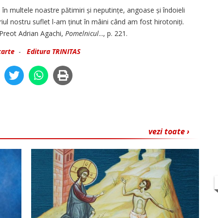
c, în multele noastre pătimiri și neputințe, angoase și îndoieli
iul nostru suflet l-am ținut în mâini când am fost hirotoniți.
 Preot Adrian Agachi,
Pomelnicul
..., p. 221.
carte
-
Editura TRINITAS
vezi toate ›