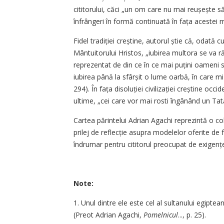
cititorului, căci „un om care nu mai reușește să
înfrângeri în formă continuată în fața acestei 
Fidel tradiției creștine, autorul știe că, odată 
Mântuitorului Hristos, „iubirea multora se va ră
reprezentat de din ce în ce mai puțini oameni si
iubirea până la sfârșit o lume oarbă, în care m
294). În fața disoluției civilizației creștine occ
ultime, „cei care vor mai rosti îngânând un Tată
Cartea părintelui Adrian Agachi reprezintă o col
prilej de reflecție asupra modelelor oferite de fo
îndrumar pentru cititorul preocupat de exigențele
Note:
1. Unul dintre ele este cel al sultanului egipte
(Preot Adrian Agachi,
Pomelnicul
..., p. 25).