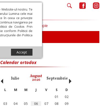
e Website-ul nostru. Te
iarului Lumina cele mai
ce în ceea ce privește
a continua navigarea pe
Opinii
Filantropie
iticii de Cookie. Prin
ie conform Politicii de
trucțiunile din Politica
Accept
Calendar ortodox
‹
›
August
Iulie
Septembrie
Octombrie
Noiembri
2026
L
M
M
J
V
S
D
01
02
03
04
05
06
07
08
09