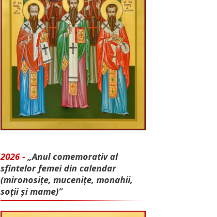
2026 -
„Anul comemorativ al
sfintelor femei din calendar
(mironosițe, mu­cenițe, monahii,
soții și mame)”