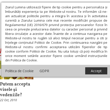
Ziarul Lumina utilizează fişiere de tip cookie pentru a personaliza și
îmbunătăți experiența ta pe Website-ul nostru. Te informăm că ne-
am actualizat politicile pentru a integra în acestea și în activitatea
curentă a Ziarului Lumina cele mai recente modificări propuse de
Regulamentul (UE) 2016/679 privind protecția persoanelor fizice în
ceea ce privește prelucrarea datelor cu caracter personal și privind
libera circulație a acestor date. Înainte de a continua navigarea pe
Website-ul nostru te rugăm să aloci timpul necesar pentru a citi și
Ziarul Lumina
›
filocalie
înțelege conținutul Politicii de Cookie. Prin continuarea navigării pe
Website-ul nostru confirmi acceptarea utilizării fişierelor de tip
filocalie
cookie conform Politicii de Cookie. Nu uita totuși că poți modifica în
orice moment setările acestor fişiere cookie urmând instrucțiunile
din Politica de Cookie.
Politica de Cookie
GDPR
Accept
Patristica
Putem accepta
visele şi
vedeniile?
22 Oct, 2010