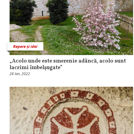
Repere și idei
„Acolo unde este smerenie adâncă, acolo sunt
lacrimi îmbelșugate”
28 Ian, 2022