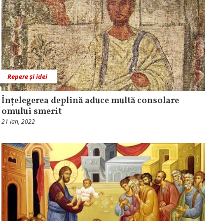
Repere și idei
Înțelegerea deplină aduce multă consolare
omului smerit
21 Ian, 2022