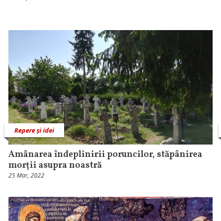
Repere și idei
Amânarea îndeplinirii poruncilor, stăpânirea
morții asupra noastră
25 Mar, 2022