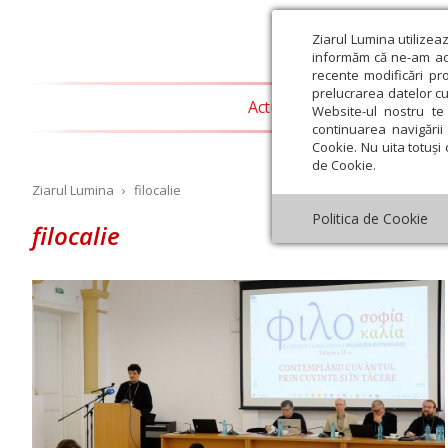
Ziarul Lumina utilizea
informăm că ne-am actu
recente modificări pr
prelucrarea datelor cu
Actualitate religioasă
T
Website-ul nostru te 
continuarea navigării 
Cookie. Nu uita totuși 
de Cookie.
Ziarul Lumina
›
filocalie
Politica de Cookie
filocalie