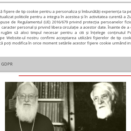
ză fişiere de tip cookie pentru a personaliza și îmbunătăți experiența ta p
alizat politicile pentru a integra în acestea și în activitatea curentă a Z
opuse de Regulamentul (UE) 2016/679 privind protecția persoanelor fizi
 caracter personal și privind libera circulație a acestor date. Înainte de 
eologie și spiritualitate
Educaţie și Cultură
Societate
rugăm să aloci timpul necesar pentru a citi și înțelege conținutul Pol
pe Website-ul nostru confirmi acceptarea utilizării fişierelor de tip cook
că poți modifica în orice moment setările acestor fişiere cookie urmând ins
GDPR