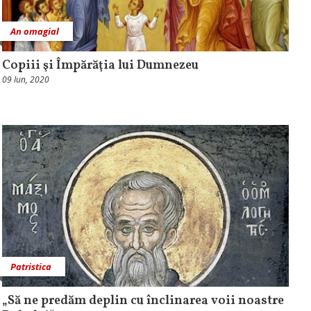
An omagial
Copiii şi Împărăţia lui Dumnezeu
09 Iun, 2020
Patristica
„Să ne predăm deplin cu înclinarea voii noastre