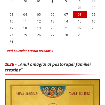
L
M
M
J
V
S
D
01
02
03
04
05
06
07
08
09
10
11
12
13
14
15
16
17
18
19
20
21
22
23
24
25
26
27
28
29
30
31
Vezi calendar crestin ortodox »
2026 -
„Anul omagial al pastorației familiei
creștine”