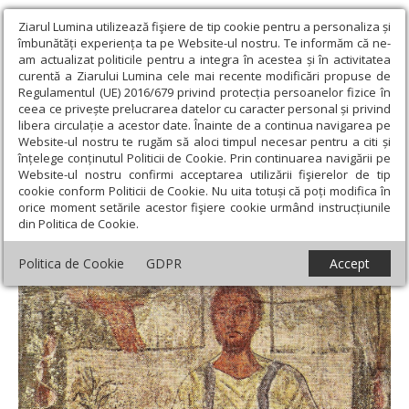
Ziarul Lumina utilizează fişiere de tip cookie pentru a personaliza și
îmbunătăți experiența ta pe Website-ul nostru. Te informăm că ne-
am actualizat politicile pentru a integra în acestea și în activitatea
curentă a Ziarului Lumina cele mai recente modificări propuse de
Regulamentul (UE) 2016/679 privind protecția persoanelor fizice în
ceea ce privește prelucrarea datelor cu caracter personal și privind
libera circulație a acestor date. Înainte de a continua navigarea pe
Website-ul nostru te rugăm să aloci timpul necesar pentru a citi și
Ziarul Lumina
›
Opinii
›
Repere și idei
›
Înțelegerea deplină
înțelege conținutul Politicii de Cookie. Prin continuarea navigării pe
aduce multă consolare omului smerit
Website-ul nostru confirmi acceptarea utilizării fişierelor de tip
cookie conform Politicii de Cookie. Nu uita totuși că poți modifica în
Înțelegerea deplină aduce multă consolare
orice moment setările acestor fişiere cookie urmând instrucțiunile
din Politica de Cookie.
omului smerit
Politica de Cookie
GDPR
Accept