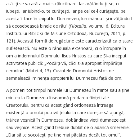
atât ţi se va arăta mai strălucitoare. Iar arătându-ţi-se, o
iubeşti. Iar iubind-o, te curăţeşti. Iar pe cel ce-l curăţeşte, pe
acesta îl face în chipul lui Dumnezeu, luminându-l şi învăţându-l
să deosebească binele de rău” (
Filocalia
, volumul 6, Editura
Institutului Biblic și de Misiune Ortodoxă, București, 2011, p.
121). Această formă de rugăciune este caracterizată ca o stare
sufletească. Nu este o rânduială exterioară, ci o întrupare în
om a îndemnului Domnului Iisus Hristos cu care Și-a început
activitatea publică: „Pocăiți-vă, căci s-a apropiat Împărăția
cerurilor” (Matei 4, 13). Cuvintele Domnului Hristos ne
semnalează iminența apropierii lui Dumnezeu față de om.
A pomeni tot timpul numele lui Dumnezeu în minte sau a ține
mintea la Dumnezeu înseamnă predarea ființei tale
Creatorului, pentru că acest gând ordonează întreaga
existență a omului potrivit țelului la care dorește să ajungă,
trăirea veșnică în Dumnezeu, dobândirea vieții dumnezeiești
sau veșnice. Acest gând trebuie dublat de o adâncă smerenie:
„Dar să te socoteşti pe tine mai păcătos decât tot omul”.