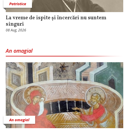
Patristica
La vreme de ispite și încercări nu suntem
singuri
08 Aug, 2026
An omagial
An omagial