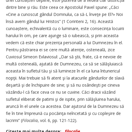
unei cunoașteri depline, este puterea de a vedea clar distincția
dintre bine și rău. Este ceea ce Apostolul Pavel spune: „Căci
«Cine a cunoscut gândul Domnului, ca să-L înveţe pe El?» Noi
însă avem gândul lui Hristos” (1 Corinteni 2, 16). Această
cunoaștere, echivalentă cu o luminare, este consecința locuirii
harului în om, pe care ajunge să o iubească, și prin aceasta
vedem că este chiar prezența personală a lui Dumnezeu în el.
Pentru păstrarea ei se cere multă atenție, osteneală, zice
Cuviosul Simeon Evlaviosul: „Dar să ştii, frate, că e nevoie de
multă osteneală, ajutată de Dumnezeu, ca să se sălăşluiască
aceasta în sufletul tău şi să lumineze în el ca luna întunericul
nopţii. Mai trebuie să fii atent şi la atacurile gândurilor de slavă
deşartă şi de închipuire de sine; şi să nu osândeşti pe cineva
văzându-l că face ceva ce nu se cuvine. Căci dracii văzând
sufletul eliberat de patimi şi de ispite, prin sălăşluirea harului,
aruncă în el unele ca acestea. Dar ajutorul de la Dumnezeu să
fie în tine împreună cu pocăinţa neîncetată şi cu copleşire de
lacrimi” (
Filocalia
, vol. 6, pp. 121-122).
Citeşte mai multe despre:
filocalie