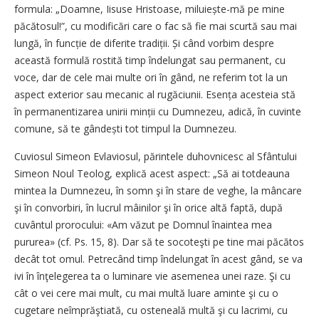
formula: „Doamne, Iisuse Hristoase, miluiește-mă pe mine
păcătosul!”, cu modificări care o fac să fie mai scurtă sau mai
lungă, în funcție de diferite tradiții. Și când vorbim despre
această formulă rostită timp îndelungat sau permanent, cu
voce, dar de cele mai multe ori în gând, ne referim tot la un
aspect exterior sau mecanic al rugăciunii. Esența acesteia stă
în permanentizarea unirii minții cu Dumnezeu, adică, în cuvinte
comune, să te gândești tot timpul la Dumnezeu.
Cuviosul Simeon Evlaviosul, părintele duhovnicesc al Sfântului
Simeon Noul Teolog, explică acest aspect: „Să ai totdeauna
mintea la Dumnezeu, în somn şi în stare de veghe, la mâncare
şi în convorbiri, în lucrul mâinilor şi în orice altă faptă, după
cuvântul prorocului: «Am văzut pe Domnul înaintea mea
pururea» (cf. Ps. 15, 8). Dar să te socoteşti pe tine mai păcătos
decât tot omul. Petrecând timp îndelungat în acest gând, se va
ivi în înţelegerea ta o luminare vie asemenea unei raze. Şi cu
cât o vei cere mai mult, cu mai multă luare aminte şi cu o
cugetare neîmprăştiată, cu osteneală multă şi cu lacrimi, cu