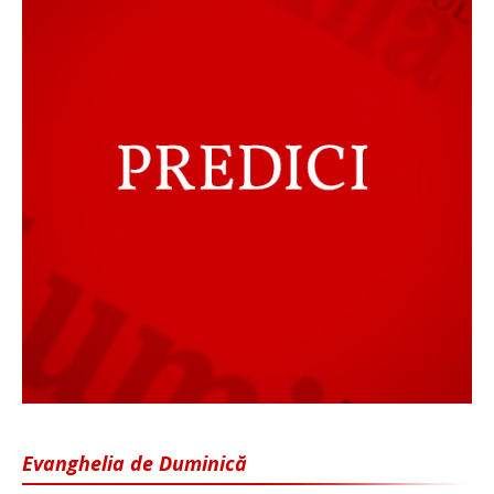
Evanghelia de Duminică