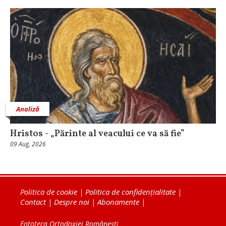
Analiză
Hristos - „Părinte al veacului ce va să fie”
09 Aug, 2026
Politica de cookie
|
Politica de confidențialitate
|
Contact
|
Despre noi
|
Abonamente
|
Fototeca Ortodoxiei Românești