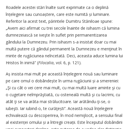
Roadele acestei stări înalte sunt exprimate ca o deplină
înțelegere sau cunoaștere, care este numită și luminare.
Referitor la acest text, părintele Dumitru Stăniloae spune:
„Avem aici afirmat cu trei secole înainte de isihasm că lumina
dumnezeiască se iveşte în suflet prin permanentizarea
gândului la Dumnezeu. Prin isihasm s-a insistat doar cu mai
multă putere că gândul permanent la Dumnezeu e menţinut în
minte de rugăciunea neîncetată. Deci, aceasta aduce lumina lui
Hristos în inimă” (
Filocalia
, vol. 6, p. 121).
Aș insista mai mult pe această înțelegere nouă sau luminare
pe care omul o dobândește în urma rugăciunii și a smereniei:
„Şi cu cât o vei cere mai mult, cu mai multă luare aminte şi cu
o cugetare neîmprăştiată, cu osteneală multă şi cu lacrimi, cu
atât ţi se va arăta mai strălucitoare. Iar arătându-ţi-se, o
iubeşti. Iar iubind-o, te curăţești”. Această nouă înțelegere
echivalează cu descoperirea, în mod nemijlocit, a sensului final
al existenței omului și a întregii creații. Este începutul dobândirii