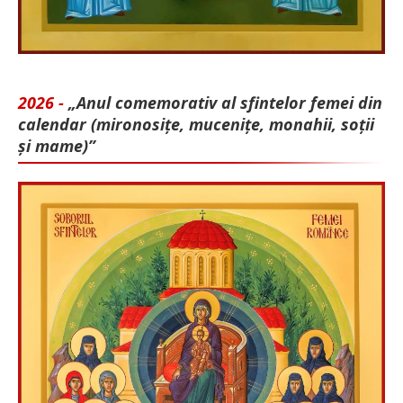
2026 -
„Anul comemorativ al sfintelor femei din
calendar (mironosițe, mu­cenițe, monahii, soții
și mame)”