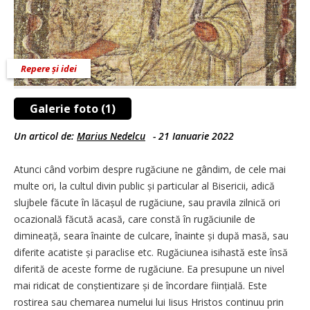
Repere și idei
Galerie foto (1)
Un articol de:
Marius Nedelcu
-
21 Ianuarie 2022
Atunci când vorbim despre rugăciune ne gândim, de cele mai
multe ori, la cultul divin public și particular al Bisericii, adică
slujbele făcute în lăcașul de rugăciune, sau pravila zilnică ori
ocazională făcută acasă, care constă în rugăciunile de
dimineață, seara înainte de culcare, înainte și după masă, sau
diferite acatiste și paraclise etc. Rugăciunea isihastă este însă
diferită de aceste forme de rugăciune. Ea presupune un nivel
mai ridicat de conștientizare și de încordare ființială. Este
rostirea sau chemarea numelui lui Iisus Hristos continuu prin