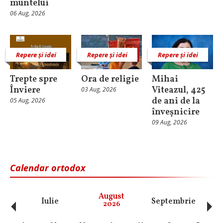
muntelui
06 Aug, 2026
Repere și idei
Repere și idei
Repere și idei
Trepte spre
Ora de religie
Mihai
Înviere
Viteazul, 425
03 Aug, 2026
de ani de la
05 Aug, 2026
înveșnicire
09 Aug, 2026
Calendar ortodox
‹
›
August
Iulie
Septembrie
O
2026