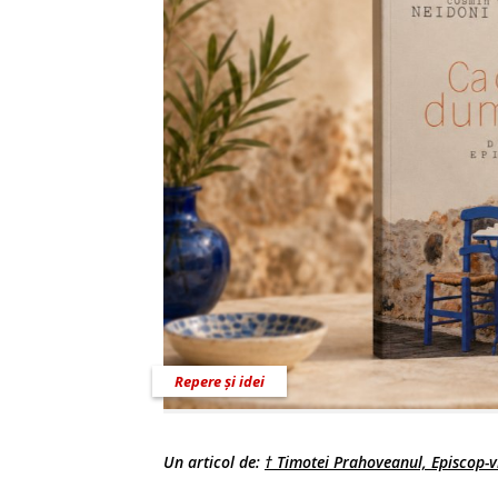
Repere și idei
Un articol de:
† Timotei Prahoveanul, Episcop-vi