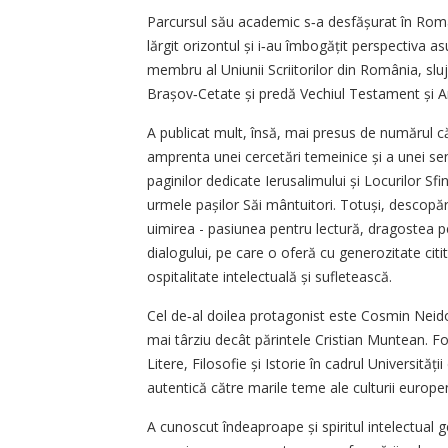
Parcursul său academic s‑a desfășurat în Români
lărgit orizontul și i‑au îmbogățit perspectiva as
membru al Uniunii Scriitorilor din România, slu
Brașov‑Cetate și predă Vechiul Testament și Ar
A publicat mult, însă, mai presus de numărul că
amprenta unei cercetări temeinice și a unei sen
paginilor dedicate Ierusalimului și Locurilor Sfin
urmele pașilor Săi mântuitori. Totuși, descopăr
uimirea - pasiunea pentru lectură, dragostea pen
dialogului, pe care o oferă cu generozitate citi
ospitalitate intelectuală și sufletească.
Cel de‑al doilea protagonist este Cosmin Neidon
mai târziu decât părintele Cristian Muntean. For
Litere, Filosofie și Istorie în cadrul Universită
autentică către marile teme ale culturii europe
A cunoscut îndeaproape și spiritul intelectual g