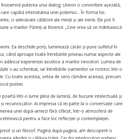
e înseamnă puterea unui dialog. Uneori o convorbire așezată,
i care capătă intensitatea unei polemici... În forma lor,
e, ci adevărate călătorii ale minții și ale inimii. Ele pot fi
pciune a marilor Părinți ai Bisericii: „Cine vrea să se mântuiască
irii. Ea deschide porți, luminează cărări și pune sufletul în
ui, când aproape toate întrebările priveau numai aspecte ale
 din adâncul experienței ascetice a marilor nevoitori. Lumea de
ritățile s‑au schimbat, iar întrebările oamenilor se rostesc într‑o
nțiale. Cu toate acestea, setea de sens rămâne aceeași, precum
ocul pustiei.
te poartă într‑o lume plină de lumină, de bucurie intelectuală și
și recunoscător. Ai impresia că iei parte la o conversație care
enea unei după‑amiezi fără sfârșit, într‑o atmosferă de
etinească pentru a face loc reflecției și contemplației.
n preot și un filosof. Pagină după pagină, am descoperit o
igoarea gândirii și căldura trăirii. Cei doi interlocutori vorbesc