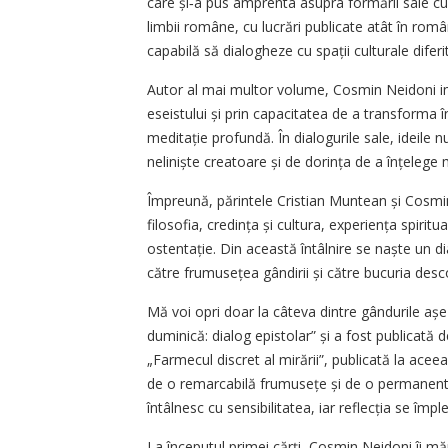
care și‑a pus amprenta asupra formării sale cult
limbii române, cu lucrări publicate atât în rom
capabilă să dialogheze cu spații culturale diferi
Autor al mai multor volume, Cosmin Neidoni imp
eseistului și prin capacitatea de a transform
meditație profundă. În dialogurile sale, ideile n
neliniște creatoare și de dorința de a înțelege 
Împreună, părintele Cristian Muntean și Cosmi
filosofia, credința și cultura, experiența spiritu
ostentație. Din această întâlnire se naște un di
către frumusețea gândirii și către bucuria desco
Mă voi opri doar la câteva dintre gândurile așez
duminică: dialog epistolar” și a fost publicată 
„Farmecul discret al mirării”, publicată la acee
de o remarcabilă frumusețe și de o permanentă 
întâlnesc cu sensibilitatea, iar reflecția se împl
La începutul primei cărți, Cosmin Neidoni îi mă