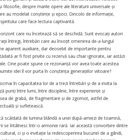
filosofie, despre marile opere ale literaturii universale și
 care au modelat conștiințe și epoci. Dincolo de informație,
piritului care face lectura captivantă.
orizont care nu încetează să se deschidă. Sunt evocați autori
ații întregi, întrebări care au însoțit omenirea de‑a lungul
eme aparent auxiliare, dar deosebit de importante pentru
ădată ar fi fost privite cu rezervă sau chiar ignorate, iar astăzi
ociale. Cine poate spune ce rezonanță vor avea toate acestea
ite idei îl vor purta în conștiința generațiilor viitoare?
i în capacitatea lor de a trezi întrebări și de a invita la
ă punți între lumi, între discipline, între experiențe și
adesea de grabă, de fragmentare și de zgomot, astfel de
ectuală și sufletească.
otecă scăldată de lumina blândă a unei după‑amiezi de toamnă,
irii se întâlnesc într‑o armonie rară. Iar această convorbire dintre
cultural, ci și o invitație la redescoperirea bucuriei de a gândi,