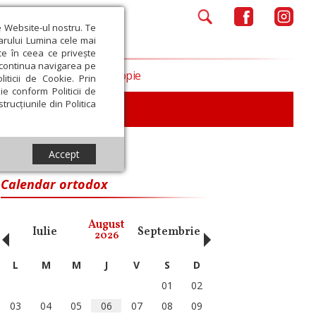
e Website-ul nostru. Te
iarului Lumina cele mai
ce în ceea ce privește
a continua navigarea pe
Opinii
Filantropie
iticii de Cookie. Prin
ie conform Politicii de
trucțiunile din Politica
Accept
Calendar ortodox
‹
›
August
Iulie
Septembrie
Octombrie
Noiembri
2026
L
M
M
J
V
S
D
01
02
03
04
05
06
07
08
09