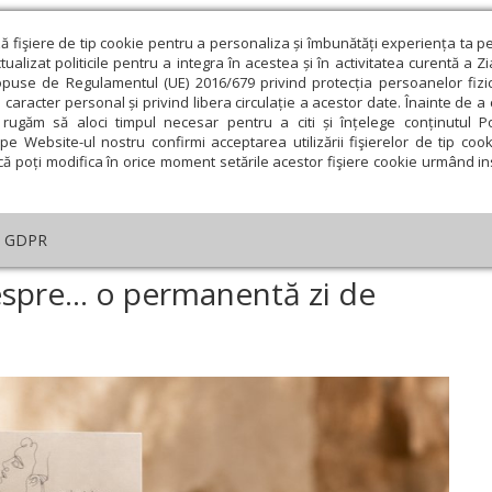
ză fişiere de tip cookie pentru a personaliza și îmbunătăți experiența ta p
alizat politicile pentru a integra în acestea și în activitatea curentă a Z
opuse de Regulamentul (UE) 2016/679 privind protecția persoanelor fizi
 caracter personal și privind libera circulație a acestor date. Înainte de 
eologie și spiritualitate
Educaţie și Cultură
Societate
rugăm să aloci timpul necesar pentru a citi și înțelege conținutul Pol
pe Website-ul nostru confirmi acceptarea utilizării fişierelor de tip cook
că poți modifica în orice moment setările acestor fişiere cookie urmând ins
Editorial
Repere și idei
Pilda zilei
GDPR
ri fascinante despre... o permanentă zi de duminică
espre... o permanentă zi de
ie
Februarie
Martie
Aprilie
Mai
Iunie