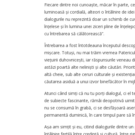
Fiecare dintre noi cunoaște, măcar în parte, c
luminoasă și cordială, alteori o întâlnire de ide
dialogurile nu reprezintă doar un schimb de cuvint
înțelese și în lumina unei ziceri pline de înțele
cu întrebarea să călătorească”.
Întrebarea a fost întotdeauna începutul descoper
mișcare. Totuși, nu mai trăim vremea Patericul
viețuirii duhovnicești, iar răspunsurile veneau
astăzi poartă alte neliniști și alte căutări. Prio
altă cheie, sub alte ceruri culturale și existe
căutarea asiduă a unui izvor binefăcător în mijl
Atunci când simți că nu tu porți dialogul, ci el 
de subiecte fascinante, rămâi deopotrivă uimit 
nu se consumă în grabă, ci se desfășoară asem
permanentă duminică, în care timpul pare să înc
Așa am simțit și eu, citind dialogurile dintre u
întâlnire fertilă între credință și cultură, între r