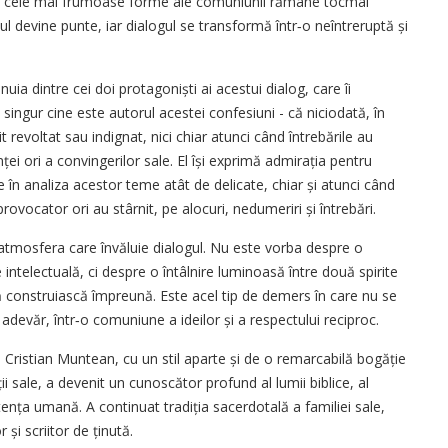
ntre cele mai frumoase forme ale comuniunii rămâne tocmai
ul devine punte, iar dialogul se transformă într‑o neîntreruptă și
uia dintre cei doi protagoniști ai acestui dialog, care îi
i singur cine este autorul acestei confesiuni - că niciodată, în
 revoltat sau indignat, nici chiar atunci când întrebările au
nței ori a convingerilor sale. El își exprimă admirația pentru
 în analiza acestor teme atât de delicate, chiar și atunci când
ovocator ori au stârnit, pe alocuri, nedumeriri și întrebări.
atmosfera care învăluie dialogul. Nu este vorba despre o
 intelectuală, ci despre o întâlnire luminoasă între două spirite
 să construiască împreună. Este acel tip de demers în care nu se
 adevăr, într‑o comuniune a ideilor și a respectului reciproc.
e Cristian Muntean, cu un stil aparte și de o remarcabilă bogăție
ieții sale, a devenit un cunoscător profund al lumii biblice, al
istența umană. A continuat tradiția sacerdotală a familiei sale,
 și scriitor de ținută.