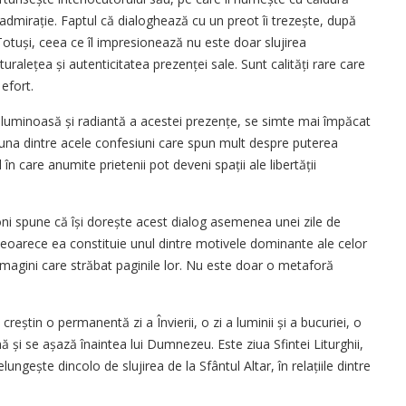
 admirație. Faptul că dialoghează cu un preot îi trezește, după
 Totuși, ceea ce îl impresionează nu este doar slujirea
turalețea și autenticitatea prezenței sale. Sunt calități rare care
efort.
a luminoasă și radiantă a acestei prezențe, se simte mai împăcat
te una dintre acele confesiuni care spun mult despre puterea
l în care anumite prietenii pot deveni spații ale libertății
i spune că își dorește acest dialog asemenea unei zile de
eoarece ea constituie unul dintre motivele dominante ale celor
magini care străbat paginile lor. Nu este doar o metaforă
creștin o permanentă zi a Învierii, o zi a luminii și a bucuriei, o
ană și se așază înaintea lui Dumnezeu. Este ziua Sfintei Liturghii,
elungește dincolo de slujirea de la Sfântul Altar, în relațiile dintre