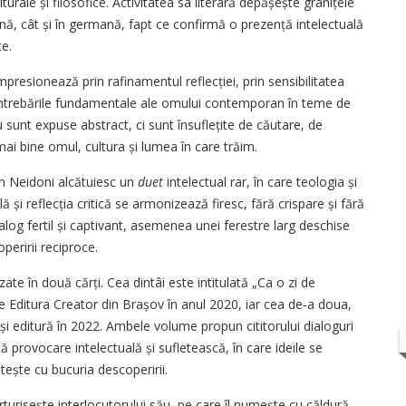
urale și filosofice. Activitatea sa literară depășește granițele
ână, cât și în germană, fapt ce confirmă o prezență intelectuală
te.
resionează prin rafinamentul reflecției, prin sensibilitatea
a întrebările fundamentale ale omului contemporan în teme de
u sunt expuse abstract, ci sunt însuflețite de căutare, de
mai bine omul, cultura și lumea în care trăim.
n Neidoni alcătuiesc un
duet
intelectual rar, în care teologia și
ală și reflecția critică se armonizează firesc, fără crispare și fără
alog fertil și captivant, asemenea unei ferestre larg deschise
peririi reciproce.
ate în două cărți. Cea dintâi este intitulată „Ca o zi de
de Editura Creator din Brașov în anul 2020, iar cea de‑a doua,
ași editură în 2022. Ambele volume propun cititorului dialoguri
provocare intelectuală și sufletească, în care ideile se
etește cu bucuria descoperirii.
rturisește interlocutorului său, pe care îl numește cu căldură