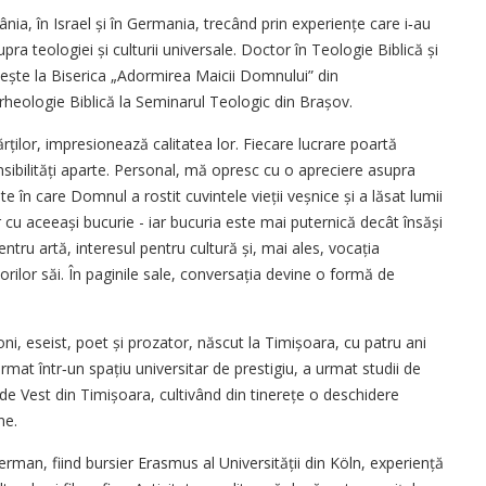
a, în Israel și în Germania, trecând prin experiențe care i‑au
upra teologiei și culturii universale. Doctor în Teologie Biblică și
jește la Biserica „Adormirea Maicii Domnului” din
heologie Biblică la Seminarul Teologic din Brașov.
rților, impresionează calitatea lor. Fiecare lucrare poartă
sibilități aparte. Personal, mă opresc cu o apreciere asupra
te în care Domnul a rostit cuvintele vieții veșnice și a lăsat lumii
 cu aceeași bucurie - iar bucuria este mai puternică decât însăși
tru artă, interesul pentru cultură și, mai ales, vocația
torilor săi. În paginile sale, conversația devine o formă de
i, eseist, poet și prozator, născut la Timișoara, cu patru ani
mat într‑un spațiu universitar de prestigiu, a urmat studii de
ții de Vest din Timișoara, cultivând din tinerețe o deschidere
ne.
erman, fiind bursier Erasmus al Universității din Köln, experiență