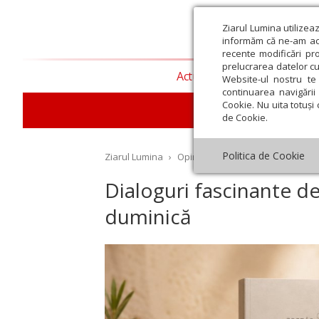
Ziarul Lumina utilizea
informăm că ne-am actu
recente modificări pr
prelucrarea datelor cu
Actualitate religioasă
T
Website-ul nostru te 
continuarea navigării 
Cookie. Nu uita totuși 
de Cookie.
Politica de Cookie
Ziarul Lumina
›
Opinii
›
Repere și idei
›
Dialogu
Dialoguri fascinante d
duminică
st
Septembrie
Octombrie
Noiembrie
Decembrie
Ianuar