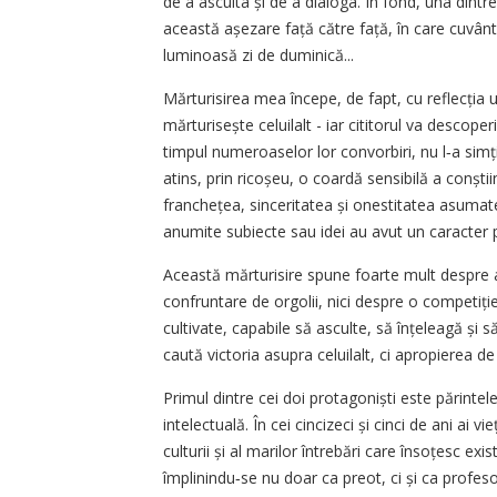
de a asculta și de a dialoga. În fond, una di
această așezare față către față, în care cuvânt
luminoasă zi de duminică...
Mărturisirea mea începe, de fapt, cu reflecția un
mărturisește celuilalt - iar cititorul va descoper
timpul numeroaselor lor convorbiri, nu l‑a simțit
atins, prin ricoșeu, o coardă sensibilă a conștii
franchețea, sinceritatea și onestitatea asumate
anumite subiecte sau idei au avut un caracter pr
Această mărturisire spune foarte mult despre 
confruntare de orgolii, nici despre o competiție
cultivate, capabile să asculte, să înțeleagă și
caută victoria asupra celuilalt, ci apropierea de
Primul dintre cei doi protagoniști este părintel
intelectuală. În cei cincizeci și cinci de ani ai v
culturii și al marilor întrebări care însoțesc ex
împlinindu‑se nu doar ca preot, ci și ca profesor