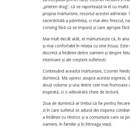
„prieten drag”, că se raportează la el cu multă
propria mărturisire, resortul acestei admirații.
sacerdotală a părintelui, ci mai ales firescul, na
conving fără să se impună și care apropie fără 
Mai mult decât atât, el mărturisește că, în ari
și mai confortabil în relația cu sine însuși. Es
discretă a întâlnirii dintre oameni și despre felu
interioare și ale creșterii sufletești.
Continuând această mărturisire, Cosmin Neidon
duminică. Mă opresc asupra acestei expresii, d
două volume și una dintre cele mai frumoase i
inspirată, ci o adevărată cheie de lectură.
Ziua de duminică ar trebui să fie pentru fiecare 
zi în care sufletul se adună din risipirea cotidi
a întâlnirii cu Hristos și a comuniunii care se pr
oameni, în familie și în întreaga viață.