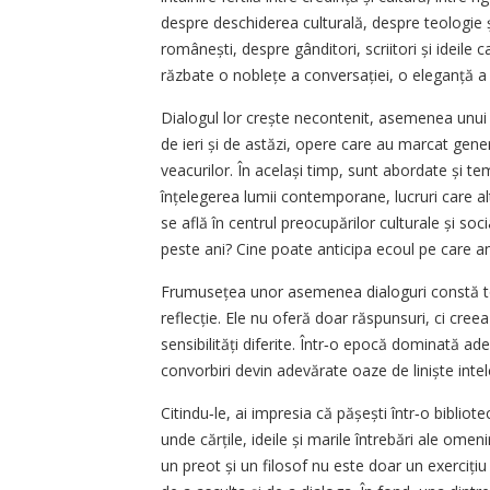
despre deschiderea culturală, despre teologie și 
românești, despre gânditori, scriitori și ideile
răzbate o noblețe a conversației, o eleganță a s
Dialogul lor crește necontenit, asemenea unui 
de ieri și de astăzi, opere care au marcat gener
veacurilor. În același timp, sunt abordate și t
înțelegerea lumii contemporane, lucruri care alt
se află în centrul preocupărilor culturale și s
peste ani? Cine poate anticipa ecoul pe care anum
Frumusețea unor asemenea dialoguri constă tocma
reflecție. Ele nu oferă doar răspunsuri, ci creeaz
sensibilități diferite. Într‑o epocă dominată 
convorbiri devin adevărate oaze de liniște intel
Citindu‑le, ai impresia că pășești într‑o bibli
unde cărțile, ideile și marile întrebări ale omen
un preot și un filosof nu este doar un exercițiu 