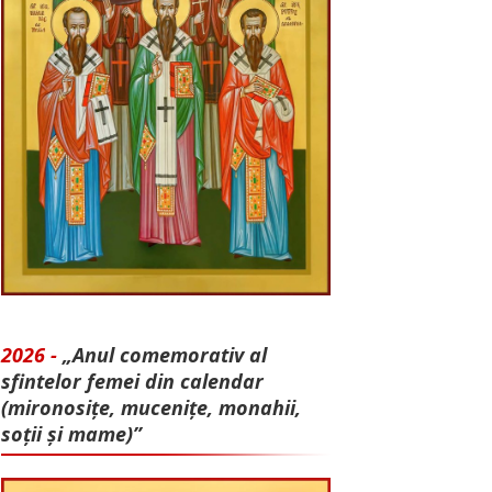
2026 -
„Anul comemorativ al
sfintelor femei din calendar
(mironosițe, mu­cenițe, monahii,
soții și mame)”