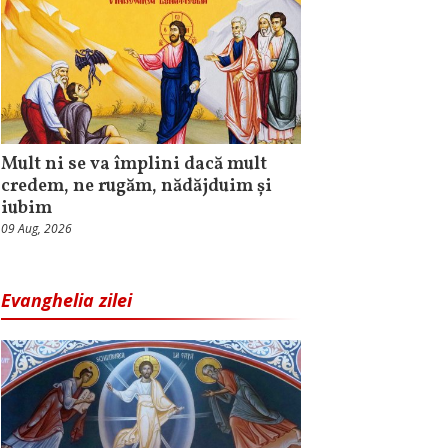
Mult ni se va împlini dacă mult
credem, ne rugăm, nădăjduim și
iubim
09 Aug, 2026
Evanghelia zilei