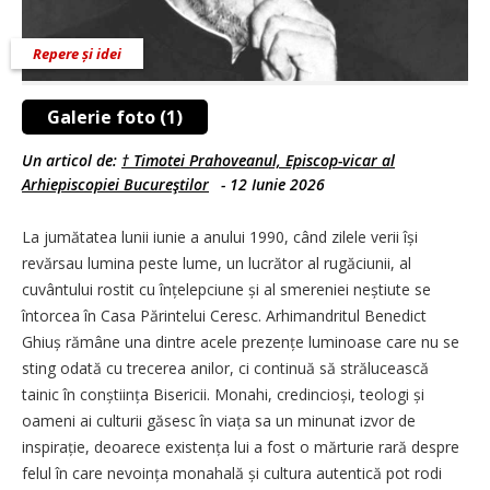
Repere și idei
Galerie foto (1)
Un articol de:
† Timotei Prahoveanul, Episcop-vicar al
Arhiepiscopiei Bucureştilor
-
12 Iunie 2026
La jumătatea lunii iunie a anului 1990, când zilele verii își
revărsau lumina peste lume, un lucrător al rugăciunii, al
cuvântului rostit cu înțelepciune și al smereniei neștiute se
întorcea în Casa Părintelui Ceresc. Arhimandritul Benedict
Ghiuș rămâne una dintre acele prezențe luminoase care nu se
sting odată cu trecerea anilor, ci continuă să strălucească
tainic în conștiința Bisericii. Monahi, credincioși, teologi și
oameni ai culturii găsesc în viața sa un minunat izvor de
inspirație, deoarece existența lui a fost o mărturie rară despre
felul în care nevoința monahală și cultura autentică pot rodi