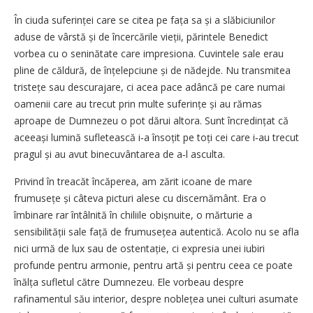
În ciuda suferinței care se citea pe fața sa și a slăbiciunilor
aduse de vârstă și de încercările vieții, părintele Benedict
vorbea cu o seninătate care impresiona. Cuvintele sale erau
pline de căldură, de înțelepciune și de nădejde. Nu transmitea
tristețe sau descurajare, ci acea pace adâncă pe care numai
oamenii care au trecut prin multe suferințe și au rămas
aproape de Dumnezeu o pot dărui altora. Sunt încredințat că
aceeași lumină sufletească i‑a însoțit pe toți cei care i‑au trecut
pragul și au avut binecuvântarea de a‑l asculta.
Privind în treacăt încăperea, am zărit icoane de mare
frumusețe și câteva picturi alese cu discernământ. Era o
îmbinare rar întâlnită în chiliile obișnuite, o mărturie a
sensibilității sale față de frumusețea autentică. Acolo nu se afla
nici urmă de lux sau de ostentație, ci expresia unei iubiri
profunde pentru armonie, pentru artă și pentru ceea ce poate
înălța sufletul către Dumnezeu. Ele vorbeau despre
rafinamentul său interior, despre noblețea unei culturi asumate