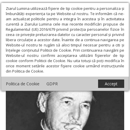
Ziarul Lumina utilizează fişiere de tip cookie pentru a personaliza și
îmbunătăți experiența ta pe Website-ul nostru. Te informăm că ne-
am actualizat politicile pentru a integra în acestea și în activitatea
curentă a Ziarului Lumina cele mai recente modificări propuse de
Regulamentul (UE) 2016/679 privind protecția persoanelor fizice în
ceea ce privește prelucrarea datelor cu caracter personal și privind
libera circulație a acestor date. Înainte de a continua navigarea pe
Website-ul nostru te rugăm să aloci timpul necesar pentru a citi și
Ziarul Lumina
›
Opinii
›
Repere și idei
›
Nu lăsați uitării amintirile
înțelege conținutul Politicii de Cookie. Prin continuarea navigării pe
frumoase!
Website-ul nostru confirmi acceptarea utilizării fişierelor de tip
cookie conform Politicii de Cookie. Nu uita totuși că poți modifica în
Nu lăsați uitării amintirile frumoase!
orice moment setările acestor fişiere cookie urmând instrucțiunile
din Politica de Cookie.
Politica de Cookie
GDPR
Accept