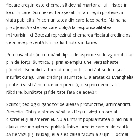
fiecare creștin este chemat să devină martor al lui Hristos în
locul în care Dumnezeu l‑a așezat: în familie, în profesie, în
viața publică și în comunitatea din care face parte. Nu haina
preoțească este cea care obligă la responsabilitatea
mărturisirii, ci Botezul reprezintă chemarea fiecărui credincios
de a face prezentă lumina lui Hristos în lume.
Prin cuvântul său cumpănit, lipsit de asprime și de zgomot, dar
plin de forță lăuntrică, și prin exemplul unei vieți isihaste,
părintele Benedict a format conștiințe, a întărit suflete și a
insuflat curajul unei credințe asumate. El a arătat că Evanghelia
poate fi vestită nu doar prin predică, ci și prin demnitate,
răbdare, bunătate și fidelitate față de adevăr.
Scriitor, teolog și gânditor de aleasă profunzime, arhimandritul
Benedict Ghiuș a rămas până la sfârșitul vieții un om al
discreției și al smereniei. Nu a urmărit popularitatea și nici nu a
căutat recunoașterea publică. Într‑o lume în care mulți caută
să fie văzuți și lăudați, el a ales calea tăcută a slujirii. Tocmai