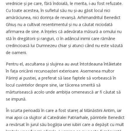
vrednicie și pe care, fără îndoială, le merita, i‑au fost refuzate.
Cu toate acestea, în sufletul său nu și‑au găsit locul nici
amărăciunea, nici dorința de revanșă. Arhimandritul Benedict
Ghiuș nu a cultivat resentimentul și nu a căutat niciodată
afirmarea de sine. A înțeles că adevărata măsură a omului nu
stă în dregătorii și ranguri, ci în adâncul inimii care rămâne
credincioasă lui Dumnezeu chiar și atunci când nu este văzută
de oameni.
Pentru el, ascultarea și slujirea au avut întotdeauna întâietate
în fața oricărei recunoașteri exterioare. Asemenea multor
Părinți ai pustiei, a preferat să lase faptele să vorbească în
locul cuvintelor despre sine, iar tăcerea smerită să
mărturisească acolo unde ambiția omenească ar fi căutat să
se impună.
În scurta perioadă în care a fost stareț al Mănăstirii Antim, iar
mai apoi ca slujitor al Catedralei Patriarhale, părintele Benedict
a revărsat în jurul său bogăția unei iubiri care a depășit cu mult