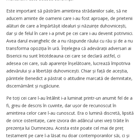
Este important să păstrăm amintirea strădaniilor sale, să ne
aducem aminte de oamenii care i‑au fost aproape, de prietenii
alături de care a împărtășit idealuri și năzuințe duhovnicești,
dar și de felul în care i‑a privit pe cei care i‑au devenit potrivnici.
Avea darul evanghelic de a nu răspunde răului cu rău și de a nu
transforma opoziția în ură. Înțelegea că adevărații adversari ai
Bisericii nu sunt întotdeauna cei care se declară astfel, ci
adesea cei care, sub aparențe înșelătoare, lucrează împotriva
adevărului și a libertății duhovnicești. Chiar și față de aceștia,
părintele Benedict a păstrat o atitudine marcată de demnitate,
discernământ și rugăciune.
Pe toți cei care l‑au întâlnit i‑a luminat printr‑un anumit fel de a
fi, greu de descris în cuvinte, dar ușor de recunoscut în
amintirea celor care l‑au cunoscut. Era o lumină discretă, lipsită
de orice ostentație, care izvora din adâncul unei vieți trăite în
prezența lui Dumnezeu. Acesta este poate cel mai de preț
testament pe care l‑a lăsat nu doar contemporanilor săi, ci și