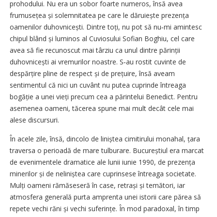
prohodului. Nu era un sobor foarte numeros, însă avea
frumusețea și solemnitatea pe care le dăruiește prezența
oamenilor duhovnicești. Dintre toți, nu pot să nu‑mi amintesc
chipul blând și luminos al Cuviosului Sofian Boghiu, cel care
avea să fie recunoscut mai târziu ca unul dintre părinții
duhovnicești ai vremurilor noastre. S‑au rostit cuvinte de
despărțire pline de respect și de prețuire, însă aveam
sentimentul că nici un cuvânt nu putea cuprinde întreaga
bogăție a unei vieți precum cea a părintelui Benedict. Pentru
asemenea oameni, tăcerea spune mai mult decât cele mai
alese discursuri.
În acele zile, însă, dincolo de liniștea cimitirului monahal, țara
traversa o perioadă de mare tulburare. Bucureștiul era marcat
de evenimentele dramatice ale lunii iunie 1990, de prezența
minerilor și de neliniștea care cuprinsese întreaga societate.
Mulți oameni rămăseseră în case, retrași și temători, iar
atmosfera generală purta amprenta unei istorii care părea să
repete vechi răni și vechi suferințe. În mod paradoxal, în timp