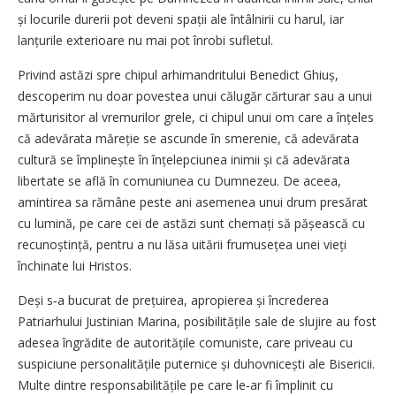
și locurile durerii pot deveni spații ale întâlnirii cu harul, iar
lanțurile exterioare nu mai pot înrobi sufletul.
Privind astăzi spre chipul arhimandritului Benedict Ghiuș,
descoperim nu doar povestea unui călugăr cărturar sau a unui
mărturisitor al vremurilor grele, ci chipul unui om care a înțeles
că adevărata măreție se ascunde în smerenie, că adevărata
cultură se împlinește în înțelepciunea inimii și că adevărata
libertate se află în comuniunea cu Dumnezeu. De aceea,
amintirea sa rămâne peste ani asemenea unui drum presărat
cu lumină, pe care cei de astăzi sunt chemați să pășească cu
recunoștință, pentru a nu lăsa uitării frumusețea unei vieți
închinate lui Hristos.
Deși s‑a bucurat de prețuirea, apropierea și încrederea
Patriarhului Justinian Marina, posibilitățile sale de slujire au fost
adesea îngrădite de autoritățile comuniste, care priveau cu
suspiciune personalitățile puternice și duhovnicești ale Bisericii.
Multe dintre responsabilitățile pe care le‑ar fi împlinit cu