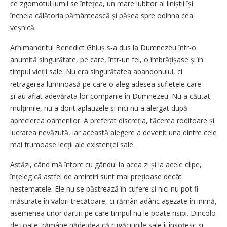
ce zgomotul lumii se întețea, un mare iubitor al liniștii își
încheia călătoria pământească și pășea spre odihna cea
veșnică.
Arhimandritul Benedict Ghiuș s‑a dus la Dumnezeu într‑o
anumită singurătate, pe care, într‑un fel, o îmbrățișase și în
timpul vieții sale. Nu era singurătatea abandonului, ci
retragerea luminoasă pe care o aleg adesea sufletele care
și‑au aflat adevărata lor companie în Dumnezeu. Nu a căutat
mulțimile, nu a dorit aplauzele și nici nu a alergat după
aprecierea oamenilor. A preferat discreția, tăcerea roditoare și
lucrarea nevăzută, iar această alegere a devenit una dintre cele
mai frumoase lecții ale existenței sale.
Astăzi, când mă întorc cu gândul la acea zi și la acele clipe,
înțeleg că astfel de amintiri sunt mai prețioase decât
nestematele. Ele nu se păstrează în cufere și nici nu pot fi
măsurate în valori trecătoare, ci rămân adânc așezate în inimă,
asemenea unor daruri pe care timpul nu le poate risipi. Dincolo
de toate, rămâne nădejdea că rugăciunile sale îi însoțesc și