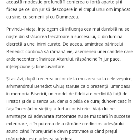
această modestie profundă îi conferea o forță aparte și îi
făcea pe cei din jur să descopere în el chipul unui om împăcat
cu sine, cu semenii și cu Dumnezeu.
Privindu‑i viața, înțelegem că influența cea mai durabilă nu se
naște din strălucirea trecătoare a succesului, ci din lumina
discretă a unei inimi curate. De aceea, amintirea părintelui
Benedict continuă să rămână vie, asemenea unei candele care
arde necontenit înaintea Altarului, răspândind în jur pace,
înțelepciune și binecuvântare.
Și astăzi, după trecerea anilor de la mutarea sa la cele veșnice,
arhimandritul Benedict Ghiuș stăruie ca o prezență luminoasă
în memoria Bisericii, un model de fidelitate neclintită față de
Hristos și de Biserica Sa, dar și o pildă de curaj duhovnicesc în
fața încercărilor vieții și a furtunilor istoriei. Viața lui ne
amintește că adevărata statornicie nu se măsoară în succese
exterioare, ci în puterea de a rămâne credincios adevărului
atunci când împrejurările devin potrivnice și când prețul
mărturisirii este adesea suferința.