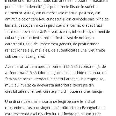
limitele unor funcții oficiale. Lucrarea sa nu poate fi măsurată
prin titluri sau demnități, ci prin urmele lăsate în sufletele
oamenilor. Astăzi, din numeroasele mărturii păstrate, din
amintirile celor care l‑au cunoscut și din cuvintele sale pline de
lumină, descoperim că în jurul său s‑a format o adevărată
familie duhovnicească. Prieteni, ucenici, intelectuali, oameni de
cultură și credincioși simpli au fost atrași de noblețea
caracterului său, de limpezimea gândirii, de profunzimea
reflecțiilor sale și, mai ales, de autenticitatea unei vieți trăite
sub semnul Evangheliei.
Avea darul rar de a apropia oamenii fără să‑i constrângă, de
a‑i îndruma fără să‑i domine și de a le deschide orizonturi noi
fără să se așeze vreodată în centrul atenției. În preajma sa,
mulți au învățat că adevărata autoritate izvorăște din
credibilitatea unei vieți curate și nu din puterea unei funcții.
Una dintre cele mai importante lecții pe care le‑a lăsat
moștenire a fost convingerea că mărturisirea Evangheliei nu
este rezervată exclusiv clerului. El îi învăța pe cei din jur că