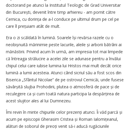
doctorand pe atunci la Institutul Teologic de Grad Universitar
din București, devenit între timp arhiereu - am pornit către
Cernica, cu dorința de a‑l conduce pe ultimul drum pe cel pe
care îl prețuiam atât de mult.
Era o zi scăldată în lumină. Soarele își revărsa razele cu o
neobișnuită mărinimie peste lacurile, aleile și arborii bătrâni ai
mănăstirii. Privind acum în urmă, am impresia tot mai limpede
că întreaga strălucire a acelei zile se adunase pentru a învălui
chipul celui care iubise lumina lui Hristos mai mult decât orice
lumină a lumii acesteia. Atunci când sicriul său a fost scos din
Biserica „Sfântul Nicolae” de pe ostrovul Cernicăi, unde fusese
săvârșită slujba Prohodirii, plutea o atmosferă de pace și de
reculegere ca și cum toată natura participa la despărțirea de
acest slujitor ales al lui Dumnezeu.
Îmi revin în minte chipurile celor prezenți atunci. Îi văd parcă și
acum pe episcopii Gherasim Cristea și Roman Ialomițeanul,
alături de soborul de preoți venit să‑i aducă rugăciunile