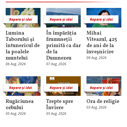
Repere și idei
Repere și idei
Repere și idei
Lumina
În împărăția
Mihai
Taborului și
frumuseții
Viteazul, 425
întunericul de
primită ca dar
de ani de la
la poalele
de la
înveșnicire
muntelui
Dumnezeu
09 Aug, 2026
06 Aug, 2026
07 Aug, 2026
Repere și idei
Repere și idei
Repere și idei
Rugăciunea
Trepte spre
Ora de religie
orbului
Înviere
03 Aug, 2026
05 Aug, 2026
05 Aug, 2026