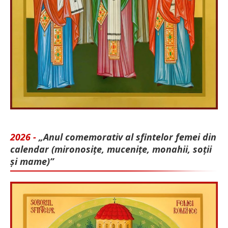
2026 -
„Anul comemorativ al sfintelor femei din
calendar (mironosițe, mu­cenițe, monahii, soții
și mame)”