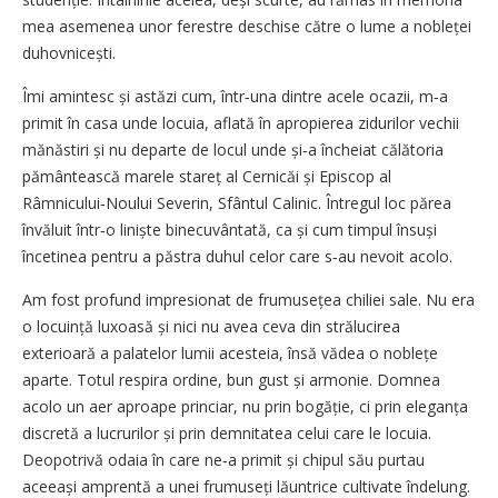
mea asemenea unor ferestre deschise către o lume a nobleței
duhovnicești.
Îmi amintesc și astăzi cum, într‑una dintre acele ocazii, m‑a
primit în casa unde locuia, aflată în apropierea zidurilor vechii
mănăstiri și nu departe de locul unde și‑a încheiat călătoria
pământească marele stareț al Cernicăi și Episcop al
Râmnicului‑Noului Severin, Sfântul Calinic. Întregul loc părea
învăluit într‑o liniște binecuvântată, ca și cum timpul însuși
încetinea pentru a păstra duhul celor care s‑au nevoit acolo.
Am fost profund impresionat de frumusețea chiliei sale. Nu era
o locuință luxoasă și nici nu avea ceva din strălucirea
exterioară a palatelor lumii acesteia, însă vădea o noblețe
aparte. Totul respira ordine, bun gust și armonie. Domnea
acolo un aer aproape princiar, nu prin bogăție, ci prin eleganța
discretă a lucrurilor și prin demnitatea celui care le locuia.
Deopotrivă odaia în care ne‑a primit și chipul său purtau
aceeași amprentă a unei frumuseți lăuntrice cultivate îndelung.