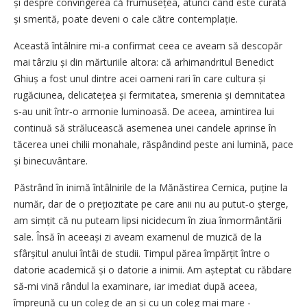
și despre convingerea că frumusețea, atunci când este curată
și smerită, poate deveni o cale către contemplație.
Această întâlnire mi‑a confirmat ceea ce aveam să descopăr
mai târziu și din mărturiile altora: că arhimandritul Benedict
Ghiuș a fost unul dintre acei oameni rari în care cultura și
rugăciunea, delicatețea și fermitatea, smerenia și demnitatea
s‑au unit într‑o armonie luminoasă. De aceea, amintirea lui
continuă să strălucească asemenea unei candele aprinse în
tăcerea unei chilii monahale, răspândind peste ani lumină, pace
și binecuvântare.
Păstrând în inimă întâlnirile de la Mănăstirea Cernica, puține la
număr, dar de o prețiozitate pe care anii nu au putut‑o șterge,
am simțit că nu puteam lipsi nicidecum în ziua înmormântării
sale. Însă în aceeași zi aveam examenul de muzică de la
sfârșitul anului întâi de studii. Timpul părea împărțit între o
datorie academică și o datorie a inimii. Am așteptat cu răbdare
să‑mi vină rândul la examinare, iar imediat după aceea,
împreună cu un coleg de an și cu un coleg mai mare -