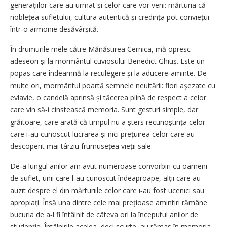
generațiilor care au urmat și celor care vor veni: mărturia că
noblețea sufletului, cultura autentică și credința pot conviețui
într‑o armonie desăvârșită.
În drumurile mele către Mănăstirea Cernica, mă opresc
adeseori și la mormântul cuviosului Benedict Ghiuș. Este un
popas care îndeamnă la reculegere și la aducere‑aminte. De
multe ori, mormântul poartă semnele neuitării: flori așezate cu
evlavie, o candelă aprinsă și tăcerea plină de respect a celor
care vin să‑i cinstească memoria. Sunt gesturi simple, dar
grăitoare, care arată că timpul nu a șters recunoștința celor
care i‑au cunoscut lucrarea și nici prețuirea celor care au
descoperit mai târziu frumusețea vieții sale.
De‑a lungul anilor am avut numeroase convorbiri cu oameni
de suflet, unii care l‑au cunoscut îndeaproape, alții care au
auzit despre el din mărturiile celor care i‑au fost ucenici sau
apropiați. Însă una dintre cele mai prețioase amintiri rămâne
bucuria de a‑l fi întâlnit de câteva ori la începutul anilor de
studenție. Întâlnirile acelea, deși scurte, au rămas în memoria