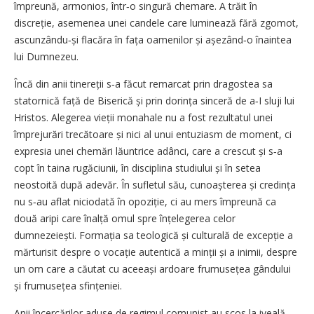
împreună, armonios, într‑o singură chemare. A trăit în
discreție, asemenea unei candele care luminează fără zgomot,
ascunzându‑și flacăra în fața oamenilor și așezând‑o înaintea
lui Dumnezeu.
Încă din anii tinereții s‑a făcut remarcat prin dragostea sa
statornică față de Biserică și prin dorința sinceră de a‑I sluji lui
Hristos. Alegerea vieții monahale nu a fost rezultatul unei
împrejurări trecătoare și nici al unui entuziasm de moment, ci
expresia unei chemări lăuntrice adânci, care a crescut și s‑a
copt în taina rugăciunii, în disciplina studiului și în setea
neostoită după adevăr. În sufletul său, cunoașterea și credința
nu s‑au aflat niciodată în opoziție, ci au mers împreună ca
două aripi care înalță omul spre înțelegerea celor
dumnezeiești. Formația sa teologică și culturală de excepție a
mărturisit despre o vocație autentică a minții și a inimii, despre
un om care a căutat cu aceeași ardoare frumusețea gândului
și frumusețea sfințeniei.
Anii încercărilor aduse de regimul comunist au scos la iveală