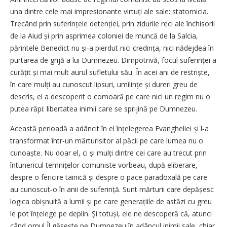
una dintre cele mai impresionante virtuți ale sale: statornicia.
Trecând prin suferințele detenției, prin zidurile reci ale închisorii
de la Aiud și prin asprimea coloniei de muncă de la Salcia,
părintele Benedict nu și‑a pierdut nici credința, nici nădejdea în
purtarea de grijă a lui Dumnezeu. Dimpotrivă, focul suferinței a
curățit și mai mult aurul sufletului său. În acei ani de restriște,
în care mulți au cunoscut lipsuri, umilințe și dureri greu de
descris, el a descoperit o comoară pe care nici un regim nu o
putea răpi: libertatea inimii care se sprijină pe Dumnezeu.
Această perioadă a adâncit în el înțelegerea Evangheliei și l‑a
transformat într‑un mărturisitor al păcii pe care lumea nu o
cunoaște. Nu doar el, ci și mulți dintre cei care au trecut prin
întunericul temnițelor comuniste vorbeau, după eliberare,
despre o fericire tainică și despre o pace paradoxală pe care
au cunoscut‑o în anii de suferință. Sunt mărturii care depășesc
logica obișnuită a lumii și pe care generațiile de astăzi cu greu
le pot înțelege pe deplin. Și totuși, ele ne descoperă că, atunci
când omul Îl găsește pe Dumnezeu în adâncul inimii sale, chiar