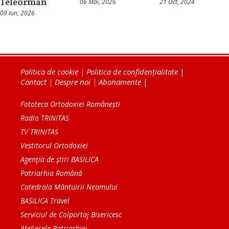
Teleorman
06 Mai, 2026
21 Oct, 2024
09 Iun, 2026
Politica de cookie
|
Politica de confidențialitate
|
Contact
|
Despre noi
|
Abonamente
|
Fototeca Ortodoxiei Românești
Radio TRINITAS
TV TRINITAS
Vestitorul Ortodoxiei
Agenţia de ştiri BASILICA
Patriarhia Română
Catedrala Mântuirii Neamului
BASILICA Travel
Serviciul de Colportaj Bisericesc
Atelierele Patriarhiei