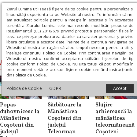
Ziarul Lumina utilizează fişiere de tip cookie pentru a personaliza și
îmbunătăți experiența ta pe Website-ul nostru. Te informăm că ne-
am actualizat politicile pentru a integra în acestea și în activitatea
curentă a Ziarului Lumina cele mai recente modificări propuse de
Regulamentul (UE) 2016/679 privind protecția persoanelor fizice în
ceea ce privește prelucrarea datelor cu caracter personal și privind
libera circulație a acestor date. Înainte de a continua navigarea pe
Website-ul nostru te rugăm să aloci timpul necesar pentru a citi și
Ziarul Lumina
›
Mănăstirea Coșoteni din Teleorman
înțelege conținutul Politicii de Cookie. Prin continuarea navigării pe
Website-ul nostru confirmi acceptarea utilizării fişierelor de tip
Mănăstirea Coșoteni din Teleorman
cookie conform Politicii de Cookie. Nu uita totuși că poți modifica în
orice moment setările acestor fişiere cookie urmând instrucțiunile
din Politica de Cookie.
Politica de Cookie
GDPR
Accept
Știri
Știri
Știri
Popas
Sărbătoare la
Slujire
duhovnicesc la
Mănăstirea
arhierească la
Mănăstirea
Coșoteni din
mănăstirea
Coșoteni din
județul
teleormăneană
județul
Teleorman
Coșoteni