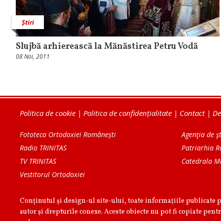
Știri
Slujbă arhierească la Mănăstirea Petru Vodă
08 Noi, 2011
Politica de cookie
|
Politica de confidențialitate
|
Contact
|
De
Fototeca Ortodoxiei Românești
Agenţia de şt
Radio TRINITAS
Patriarhia 
TV TRINITAS
Catedrala M
Vestitorul Ortodoxiei
Conținutul și design-ul site-ului, toate informaţiile publicate 
autor şi drepturile conexe. Aceste obiecte nu pot fi copiate pentr