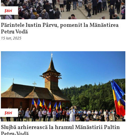
Știri
Părintele Iustin Pârvu, pomenit la Mănăstirea
Petru Vodă
15 Iun, 2025
Știri
Slujbă arhierească la hramul Mănăstirii Paltin
Petru‑Vodă