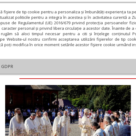
ză fişiere de tip cookie pentru a personaliza și îmbunătăți experiența ta p
alizat politicile pentru a integra în acestea și în activitatea curentă a Z
opuse de Regulamentul (UE) 2016/679 privind protecția persoanelor fizi
 caracter personal și privind libera circulație a acestor date. Înainte de 
eologie și spiritualitate
Educaţie și Cultură
Societate
rugăm să aloci timpul necesar pentru a citi și înțelege conținutul Pol
pe Website-ul nostru confirmi acceptarea utilizării fişierelor de tip cook
că poți modifica în orice moment setările acestor fişiere cookie urmând ins
GDPR