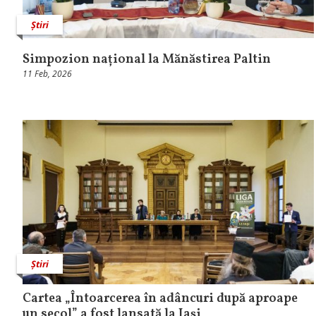
Știri
Simpozion național la Mănăstirea Paltin
11 Feb, 2026
Știri
Cartea „Întoarcerea în adâncuri după aproape
un secol” a fost lansată la Iași