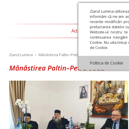
Ziarul Lumina utilizea
informăm că ne-am actu
recente modificări pr
prelucrarea datelor cu
Actualitate religioasă
T
Website-ul nostru te 
continuarea navigării 
Cookie. Nu uita totuși 
de Cookie.
Ziarul Lumina
›
Mănăstirea Paltin–Petru Vodă
Politica de Cookie
Mănăstirea Paltin–Petru Vodă