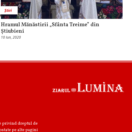
Știri
Hramul Mănăstirii „Sfânta Treime” din
Știubieni
10 Iun, 2020
re privind dreptul de
ostate pe alte pagini