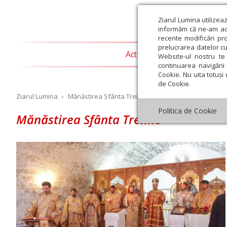
Ziarul Lumina utilizea
informăm că ne-am actu
recente modificări pr
prelucrarea datelor cu
Actualitate religioasă
T
Website-ul nostru te 
continuarea navigării 
Cookie. Nu uita totuși 
de Cookie.
Ziarul Lumina
›
Mănăstirea Sfânta Treime
Politica de Cookie
Mănăstirea Sfânta Treime