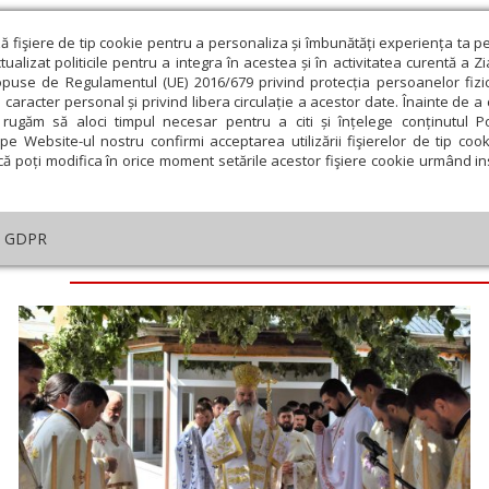
ză fişiere de tip cookie pentru a personaliza și îmbunătăți experiența ta p
alizat politicile pentru a integra în acestea și în activitatea curentă a Z
opuse de Regulamentul (UE) 2016/679 privind protecția persoanelor fizi
 caracter personal și privind libera circulație a acestor date. Înainte de 
eologie și spiritualitate
Educaţie și Cultură
Societate
rugăm să aloci timpul necesar pentru a citi și înțelege conținutul Pol
pe Website-ul nostru confirmi acceptarea utilizării fişierelor de tip cook
că poți modifica în orice moment setările acestor fişiere cookie urmând ins
GDPR