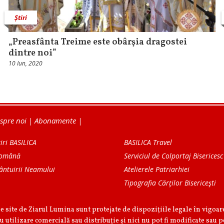
Știri
„Preasfânta Treime este obârşia dragostei
dintre noi”
10 Iun, 2020
spre noi
|
Abonamente
|
iri BASILICA
BASILICA Travel
Română
Serviciul de Colportaj Bisericesc
ântuirii Neamului
Atelierele Patriarhiei
Tipografia Cărţilor Bisericeşti
pe site de Ziarul Lumina sunt protejate de dispoziţiile legale în vigoa
u utilizare comercială sau distribuţie şi nici nu pot fi modificate sau p