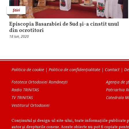
Știri
Episcopia Basarabiei de Sud şi-a cinstit unul
din ocrotitori
18 Iun, 2020
Politica de cookie
|
Politica de confidențialitate
|
Contact
|
De
Fototeca Ortodoxiei Românești
Agenţia de şt
Radio TRINITAS
Patriarhia 
TV TRINITAS
Catedrala M
Vestitorul Ortodoxiei
Conținutul și design-ul site-ului, toate informaţiile publicate 
autor şi drepturile conexe. Aceste obiecte nu pot fi copiate pentr