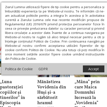
Ziarul Lumina utilizează fişiere de tip cookie pentru a personaliza și
îmbunătăți experiența ta pe Website-ul nostru. Te informăm că ne-
am actualizat politicile pentru a integra în acestea și în activitatea
curentă a Ziarului Lumina cele mai recente modificări propuse de
Regulamentul (UE) 2016/679 privind protecția persoanelor fizice în
ceea ce privește prelucrarea datelor cu caracter personal și privind
libera circulație a acestor date. Înainte de a continua navigarea pe
Website-ul nostru te rugăm să aloci timpul necesar pentru a citi și
Ziarul Lumina
›
Mănăstirea Vovidenia, Huși
înțelege conținutul Politicii de Cookie. Prin continuarea navigării pe
Website-ul nostru confirmi acceptarea utilizării fişierelor de tip
Mănăstirea Vovidenia, Huși
cookie conform Politicii de Cookie. Nu uita totuși că poți modifica în
orice moment setările acestor fişiere cookie urmând instrucțiunile
din Politica de Cookie.
Politica de Cookie
GDPR
Accept
Știri
Știri
Reportaj
„Luna
Mănăstirea
„Mâna” prin
pastorației
Vovidenia din
care Maica
copiilor și
Huși și-a
Domnului
tinerilor” în
sărbătorit
lucrează la
Episcopia
hramul
„Vovidenia”