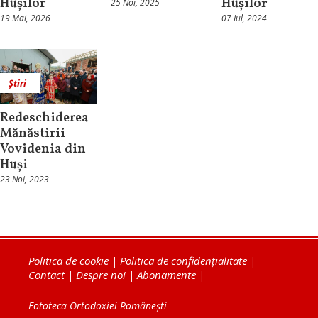
Hușilor
Hușilor
25 Noi, 2025
19 Mai, 2026
07 Iul, 2024
Știri
Redeschiderea
Mănăstirii
Vovidenia din
Huși
23 Noi, 2023
Politica de cookie
|
Politica de confidențialitate
|
Contact
|
Despre noi
|
Abonamente
|
Fototeca Ortodoxiei Românești