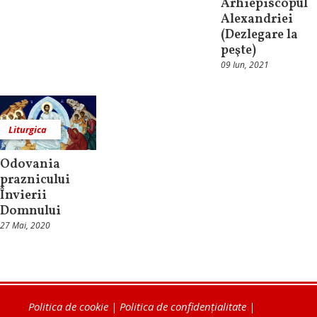
Arhiepiscopul
Alexandriei
(Dezlegare la
peşte)
09 Iun, 2021
Liturgica
Odovania
praznicului
Învierii
Domnului
27 Mai, 2020
Politica de cookie
|
Politica de confidențialitate
|