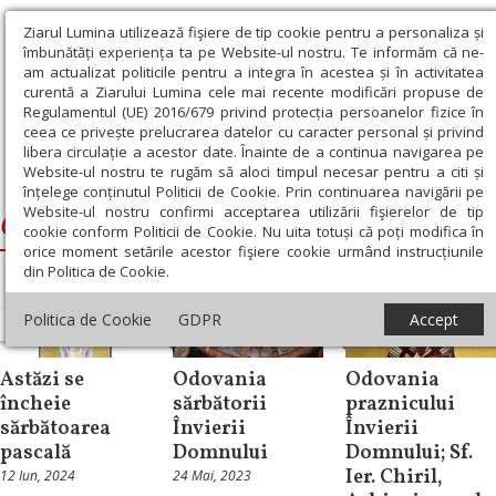
Ziarul Lumina utilizează fişiere de tip cookie pentru a personaliza și
îmbunătăți experiența ta pe Website-ul nostru. Te informăm că ne-
am actualizat politicile pentru a integra în acestea și în activitatea
curentă a Ziarului Lumina cele mai recente modificări propuse de
Regulamentul (UE) 2016/679 privind protecția persoanelor fizice în
ceea ce privește prelucrarea datelor cu caracter personal și privind
libera circulație a acestor date. Înainte de a continua navigarea pe
Website-ul nostru te rugăm să aloci timpul necesar pentru a citi și
Ziarul Lumina
›
Odovania praznicului Învierii Domnului
înțelege conținutul Politicii de Cookie. Prin continuarea navigării pe
Website-ul nostru confirmi acceptarea utilizării fişierelor de tip
Odovania praznicului Învierii Domnului
cookie conform Politicii de Cookie. Nu uita totuși că poți modifica în
orice moment setările acestor fişiere cookie urmând instrucțiunile
din Politica de Cookie.
Politica de Cookie
GDPR
Accept
Repere și idei
Repere și idei
Sinaxar
Astăzi se
Odovania
Odovania
încheie
sărbătorii
praznicului
sărbătoarea
Învierii
Învierii
pascală
Domnului
Domnului; Sf.
Ier. Chiril,
12 Iun, 2024
24 Mai, 2023