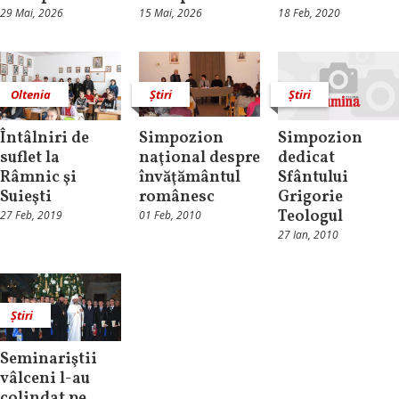
29 Mai, 2026
15 Mai, 2026
18 Feb, 2020
Oltenia
Știri
Știri
Întâlniri de
Simpozion
Simpozion
suflet la
naţional despre
dedicat
Râmnic şi
învăţământul
Sfântului
Suieşti
românesc
Grigorie
Teologul
27 Feb, 2019
01 Feb, 2010
27 Ian, 2010
Știri
Seminariştii
vâlceni l-au
colindat pe