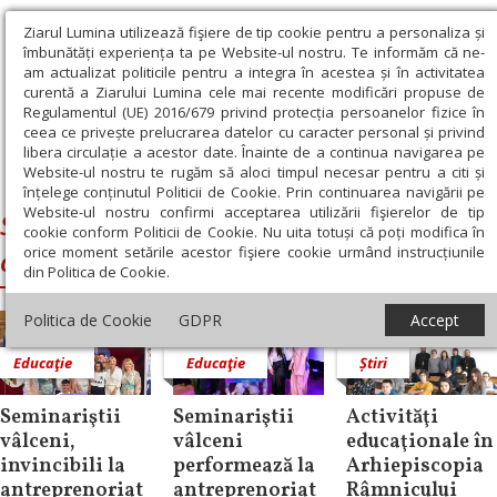
Ziarul Lumina utilizează fişiere de tip cookie pentru a personaliza și
îmbunătăți experiența ta pe Website-ul nostru. Te informăm că ne-
am actualizat politicile pentru a integra în acestea și în activitatea
curentă a Ziarului Lumina cele mai recente modificări propuse de
Regulamentul (UE) 2016/679 privind protecția persoanelor fizice în
ceea ce privește prelucrarea datelor cu caracter personal și privind
libera circulație a acestor date. Înainte de a continua navigarea pe
Website-ul nostru te rugăm să aloci timpul necesar pentru a citi și
Ziarul Lumina
›
Seminarul Teologic Ortodox din Râmni­cu-Vâlcea
înțelege conținutul Politicii de Cookie. Prin continuarea navigării pe
Website-ul nostru confirmi acceptarea utilizării fişierelor de tip
Seminarul Teologic Ortodox din Râmni­
cookie conform Politicii de Cookie. Nu uita totuși că poți modifica în
orice moment setările acestor fişiere cookie urmând instrucțiunile
cu-Vâlcea
din Politica de Cookie.
Politica de Cookie
GDPR
Accept
Educaţie
Educaţie
Știri
Seminariştii
Seminariştii
Activităţi
vâlceni,
vâlceni
educaţionale în
invincibili la
performează la
Arhiepiscopia
antreprenoriat
antreprenoriat
Râmnicului