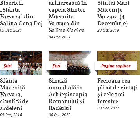
Bisericii
arhierească în
Sfintei Mari
„Sfânta
capela Sfintei
Muceniţe
Varvara” din
Mucenițe
Varvara (4
Salina Ocna Dej
Varvara din
Decembrie)
Salina Cacica
05 Dec, 2021
23 Oct, 2019
04 Dec, 2021
Știri
Știri
Pagina copiilor
Sfânta
Sinaxă
Fecioara cea
Muceniţă
monahală în
plină de virtuţi
Varvara,
Arhiepiscopia
şi cele trei
cinstită de
Romanului şi
ferestre
ardeleni
Bacăului
03 Dec, 2011
05 Dec, 2014
06 Dec, 2013