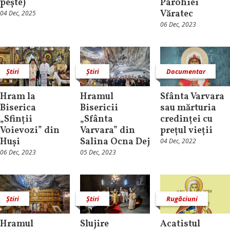
pește)
Parohiei
Văratec
04 Dec, 2025
06 Dec, 2023
Știri
Știri
Documentar
Hram la
Hramul
Sfânta Varvara
Biserica
Bisericii
sau mărturia
„Sfinții
„Sfânta
credinței cu
Voievozi” din
Varvara” din
prețul vieții
Huși
Salina Ocna Dej
04 Dec, 2022
06 Dec, 2023
05 Dec, 2023
Știri
Știri
Rugăciuni
Hramul
Slujire
Acatistul