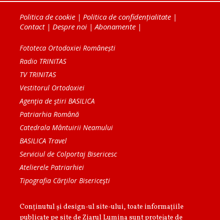
Politica de cookie
|
Politica de confidențialitate
|
Contact
|
Despre noi
|
Abonamente
|
Fototeca Ortodoxiei Românești
Radio TRINITAS
TV TRINITAS
Vestitorul Ortodoxiei
Agenţia de ştiri BASILICA
Patriarhia Română
Catedrala Mântuirii Neamului
BASILICA Travel
Serviciul de Colportaj Bisericesc
Atelierele Patriarhiei
Tipografia Cărţilor Bisericeşti
Conținutul și design-ul site-ului, toate informaţiile
publicate pe site de Ziarul Lumina sunt protejate de