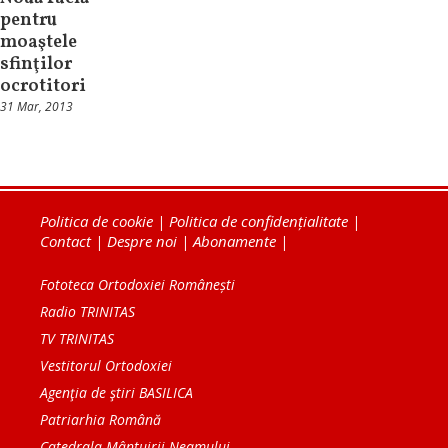
pentru
moaştele
sfinţilor
ocrotitori
31 Mar, 2013
Politica de cookie
|
Politica de confidențialitate
|
Contact
|
Despre noi
|
Abonamente
|
Fototeca Ortodoxiei Românești
Radio TRINITAS
TV TRINITAS
Vestitorul Ortodoxiei
Agenţia de ştiri BASILICA
Patriarhia Română
Catedrala Mântuirii Neamului