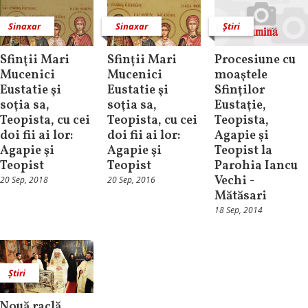
Sinaxar
Sinaxar
Știri
Sfinţii Mari
Sfinţii Mari
Procesiune cu
Mucenici
Mucenici
moaştele
Eustatie şi
Eustatie şi
Sfinţilor
soţia sa,
soţia sa,
Eustaţie,
Teopista, cu cei
Teopista, cu cei
Teopista,
doi fii ai lor:
doi fii ai lor:
Agapie şi
Agapie şi
Agapie şi
Teopist la
Teopist
Teopist
Parohia Iancu
Vechi -
20 Sep, 2018
20 Sep, 2016
Mătăsari
18 Sep, 2014
Știri
Nouă raclă