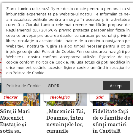
Ziarul Lumina utilizează fişiere de tip cookie pentru a personaliza și
îmbunătăți experiența ta pe Website-ul nostru. Te informăm că ne-
am actualizat politicile pentru a integra în acestea și în activitatea
curentă a Ziarului Lumina cele mai recente modificări propuse de
Regulamentul (UE) 2016/679 privind protecția persoanelor fizice în
ceea ce privește prelucrarea datelor cu caracter personal și privind
libera circulație a acestor date. Înainte de a continua navigarea pe
Website-ul nostru te rugăm să aloci timpul necesar pentru a citi și
Ziarul Lumina
›
Sfinții Eustație,Teopista și fiii lor Agapie și Teopist
înțelege conținutul Politicii de Cookie. Prin continuarea navigării pe
Website-ul nostru confirmi acceptarea utilizării fişierelor de tip
Sfinții Eustație,Teopista și fiii lor Agapie
cookie conform Politicii de Cookie. Nu uita totuși că poți modifica în
orice moment setările acestor fişiere cookie urmând instrucțiunile
și Teopist
din Politica de Cookie.
Politica de Cookie
GDPR
Accept
Sinaxar
Theologica
Știri
Sfinţii Mari
„Mucenicii Tăi,
Fidelitate față
Mucenici
Doamne, întru
de o familie de
Eustație şi
nevoinţele lor,
sfinți martiri
soţia sa,
cununile
în Capitală