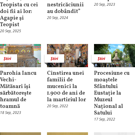
Teopista cu cei
nestricăciunii
20 Sep, 2023
doi fii ai lor:
au dobândit”
Agapie şi
20 Sep, 2024
Teopist
20 Sep, 2025
Știri
Știri
Știri
Parohia Iancu
Cinstirea unei
Procesiune cu
Vechi-
familii de
moaștele
Mătăsari își
mucenici la
Sfântului
sărbătorește
1.900 de ani de
Eustație la
hramul de
la martiriul lor
Muzeul
toamnă
Național al
20 Sep, 2022
Satului
18 Sep, 2023
17 Sep, 2022