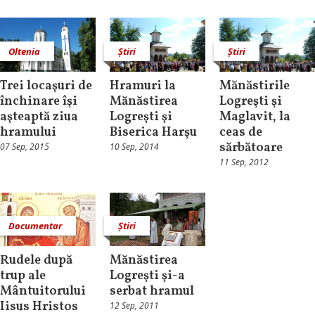
Oltenia
Știri
Știri
Trei locaşuri de
Hramuri la
Mănăstirile
închinare îşi
Mănăstirea
Logreşti şi
aşteaptă ziua
Logreşti şi
Maglavit, la
hramului
Biserica Harşu
ceas de
sărbătoare
07 Sep, 2015
10 Sep, 2014
11 Sep, 2012
Documentar
Știri
Rudele după
Mănăstirea
trup ale
Logreşti şi-a
Mântuitorului
serbat hramul
Iisus Hristos
12 Sep, 2011