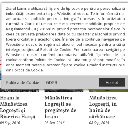
Ziarul Lumina utilizează fişiere de tip cookie pentru a personaliza și
îmbunătăți experiența ta pe Website-ul nostru. Te informăm că ne-
am actualizat politicile pentru a integra în acestea și în activitatea
curentă a Ziarului Lumina cele mai recente modificări propuse de
Regulamentul (UE) 2016/679 privind protecția persoanelor fizice în
ceea ce privește prelucrarea datelor cu caracter personal și privind
libera circulație a acestor date. Înainte de a continua navigarea pe
Website-ul nostru te rugăm să aloci timpul necesar pentru a citi și
Ziarul Lumina
›
Sfintii Ioachim si Ana
înțelege conținutul Politicii de Cookie. Prin continuarea navigării pe
Website-ul nostru confirmi acceptarea utilizării fişierelor de tip
Sfintii Ioachim si Ana
cookie conform Politicii de Cookie. Nu uita totuși că poți modifica în
orice moment setările acestor fişiere cookie urmând instrucțiunile
din Politica de Cookie.
Politica de Cookie
GDPR
Accept
Oltenia
Oltenia
Oltenia
Hram la
Mănăstirea
Mănăstirea
Mănăstirea
Logreşti se
Logreşti, în
Logreşti şi
pregăteşte de
haină de
Biserica Harşu
hram
sărbătoare
09 Sep, 2016
08 Sep, 2016
08 Sep, 2015