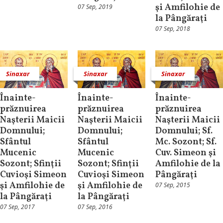
şi Amfilohie de
07 Sep, 2019
la Pângăraţi
07 Sep, 2018
Sinaxar
Sinaxar
Sinaxar
Înainte-
Înainte-
Înainte-
prăznuirea
prăznuirea
prăznuirea
Naşterii Maicii
Naşterii Maicii
Naşterii Maicii
Domnului;
Domnului;
Domnului; Sf.
Sfântul
Sfântul
Mc. Sozont; Sf.
Mucenic
Mucenic
Cuv. Simeon şi
Sozont; Sfinţii
Sozont; Sfinţii
Amfilohie de la
Cuvioşi Simeon
Cuvioşi Simeon
Pângăraţi
şi Amfilohie de
şi Amfilohie de
07 Sep, 2015
la Pângăraţi
la Pângăraţi
07 Sep, 2017
07 Sep, 2016