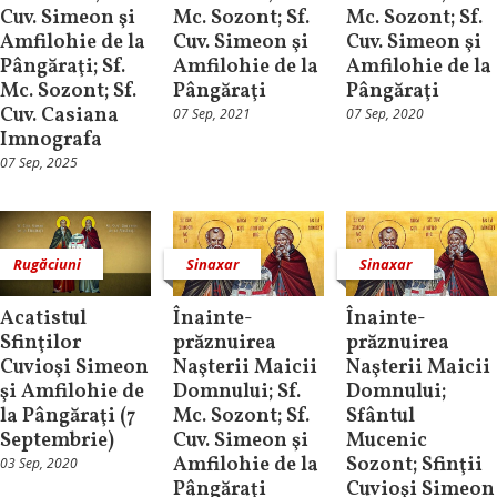
Cuv. Simeon şi
Mc. Sozont; Sf.
Mc. Sozont; Sf.
Amfilohie de la
Cuv. Simeon şi
Cuv. Simeon şi
Pângăraţi; Sf.
Amfilohie de la
Amfilohie de la
Mc. Sozont; Sf.
Pângăraţi
Pângăraţi
Cuv. Casiana
07 Sep, 2021
07 Sep, 2020
Imnografa
07 Sep, 2025
Rugăciuni
Sinaxar
Sinaxar
Acatistul
Înainte-
Înainte-
Sfinţilor
prăznuirea
prăznuirea
Cuvioşi Simeon
Naşterii Maicii
Naşterii Maicii
şi Amfilohie de
Domnului; Sf.
Domnului;
la Pângăraţi (7
Mc. Sozont; Sf.
Sfântul
Septembrie)
Cuv. Simeon şi
Mucenic
Amfilohie de la
Sozont; Sfinţii
03 Sep, 2020
Pângăraţi
Cuvioşi Simeon