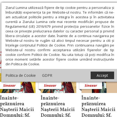
Ziarul Lumina utilizează fişiere de tip cookie pentru a personaliza și
îmbunătăți experiența ta pe Website-ul nostru. Te informăm că ne-
am actualizat politicile pentru a integra în acestea și în activitatea
curentă a Ziarului Lumina cele mai recente modificări propuse de
Regulamentul (UE) 2016/679 privind protecția persoanelor fizice în
ceea ce privește prelucrarea datelor cu caracter personal și privind
libera circulație a acestor date. Înainte de a continua navigarea pe
Website-ul nostru te rugăm să aloci timpul necesar pentru a citi și
Ziarul Lumina
›
Sfinţii Simeon şi Amfilohie de la Pângăraţi
înțelege conținutul Politicii de Cookie. Prin continuarea navigării pe
Website-ul nostru confirmi acceptarea utilizării fişierelor de tip
Sfinţii Simeon şi Amfilohie de la
cookie conform Politicii de Cookie. Nu uita totuși că poți modifica în
orice moment setările acestor fişiere cookie urmând instrucțiunile
Pângăraţi
din Politica de Cookie.
Politica de Cookie
GDPR
Accept
Sinaxar
Sinaxar
Sinaxar
Înainte-
Înainte-
Înainte-
prăznuirea
prăznuirea
prăznuirea
Naşterii Maicii
Naşterii Maicii
Naşterii Maicii
Domnului; Sf.
Domnului; Sf.
Domnului; Sf.