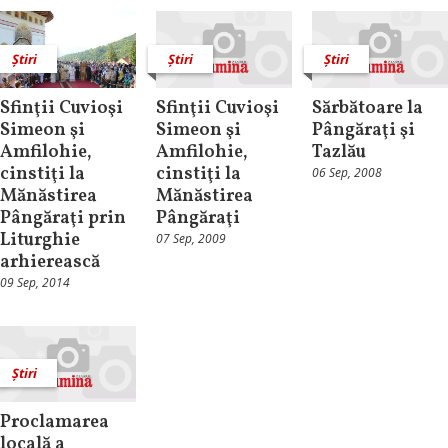
Știri
Știri
Știri
Sfinţii Cuvioşi
Sfinţii Cuvioşi
Sărbătoare la
Simeon şi
Simeon şi
Pângăraţi şi
Amfilohie,
Amfilohie,
Tazlău
cinstiţi la
cinstiţi la
06 Sep, 2008
Mănăstirea
Mănăstirea
Pângăraţi prin
Pângăraţi
Liturghie
07 Sep, 2009
arhierească
09 Sep, 2014
Știri
Proclamarea
locală a