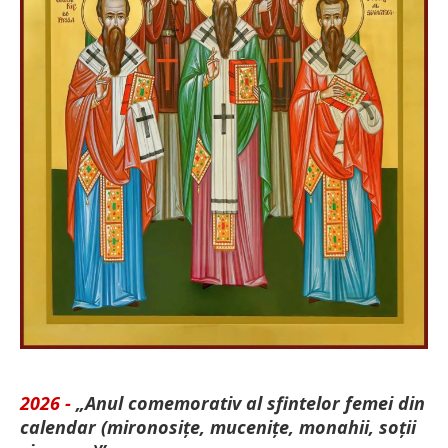
2026 -
„Anul comemorativ al sfintelor femei din
calendar (mironosițe, mu­cenițe, monahii, soții