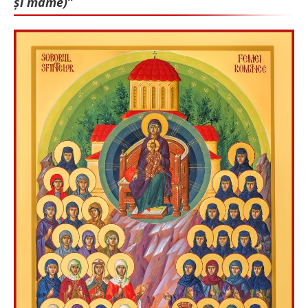
și mame)”