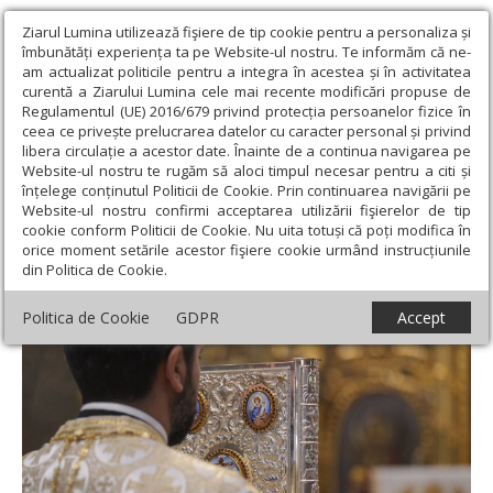
Ziarul Lumina utilizează fişiere de tip cookie pentru a personaliza și
îmbunătăți experiența ta pe Website-ul nostru. Te informăm că ne-
am actualizat politicile pentru a integra în acestea și în activitatea
curentă a Ziarului Lumina cele mai recente modificări propuse de
Regulamentul (UE) 2016/679 privind protecția persoanelor fizice în
ceea ce privește prelucrarea datelor cu caracter personal și privind
libera circulație a acestor date. Înainte de a continua navigarea pe
Website-ul nostru te rugăm să aloci timpul necesar pentru a citi și
Ziarul Lumina
›
Teologie și spiritualitate
›
Apostolul zilei
›
II
înțelege conținutul Politicii de Cookie. Prin continuarea navigării pe
Timotei 4, 5-8
Website-ul nostru confirmi acceptarea utilizării fişierelor de tip
cookie conform Politicii de Cookie. Nu uita totuși că poți modifica în
II Timotei 4, 5-8
orice moment setările acestor fişiere cookie urmând instrucțiunile
din Politica de Cookie.
Politica de Cookie
GDPR
Accept