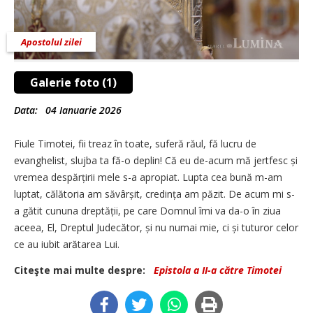
Apostolul zilei
Galerie foto (1)
Data:
04 Ianuarie 2026
Fiule Timotei, fii treaz în toate, suferă răul, fă lucru de
evanghelist, slujba ta fă-o deplin! Că eu de-acum mă jertfesc și
vremea despărțirii mele s-a apropiat. Lupta cea bună m-am
luptat, călătoria am săvârșit, credința am păzit. De acum mi s-
a gătit cununa dreptății, pe care Domnul îmi va da-o în ziua
aceea, El, Dreptul Judecător, și nu numai mie, ci și tuturor celor
ce au iubit arătarea Lui.
Citeşte mai multe despre:
Epistola a II-a către Timotei