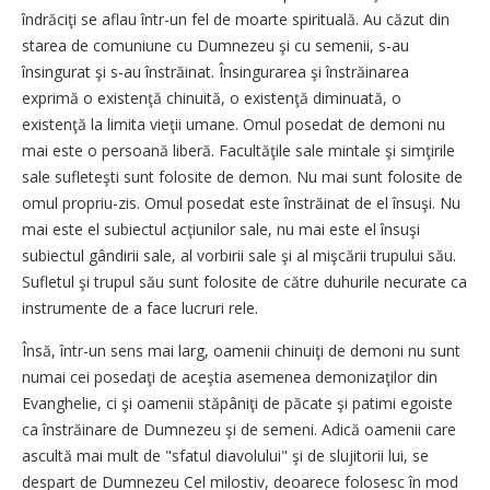
îndrăciţi se aflau într-un fel de moarte spirituală. Au căzut din
starea de comuniune cu Dumnezeu şi cu semenii, s-au
însingurat şi s-au înstrăinat. Însingurarea şi înstrăinarea
exprimă o existenţă chinuită, o existenţă diminuată, o
existenţă la limita vieţii umane. Omul posedat de demoni nu
mai este o persoană liberă. Facultăţile sale mintale şi simţirile
sale sufleteşti sunt folosite de demon. Nu mai sunt folosite de
omul propriu-zis. Omul posedat este înstrăinat de el însuşi. Nu
mai este el subiectul acţiunilor sale, nu mai este el însuşi
subiectul gândirii sale, al vorbirii sale şi al mişcării trupului său.
Sufletul şi trupul său sunt folosite de către duhurile necurate ca
instrumente de a face lucruri rele.
Însă, într-un sens mai larg, oamenii chinuiţi de demoni nu sunt
numai cei posedaţi de aceştia asemenea demonizaţilor din
Evanghelie, ci şi oamenii stăpâniţi de păcate şi patimi egoiste
ca înstrăinare de Dumnezeu şi de semeni. Adică oamenii care
ascultă mai mult de "sfatul diavolului" şi de slujitorii lui, se
despart de Dumnezeu Cel milostiv, deoarece folosesc în mod