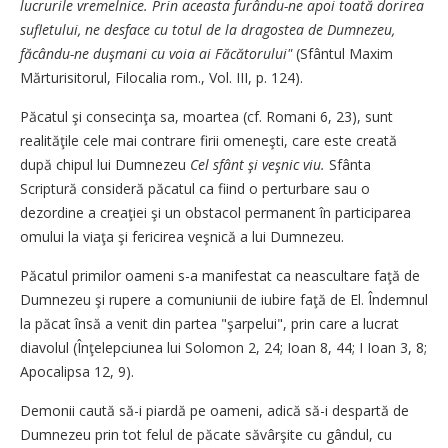
lucrurile vremelnice. Prin aceasta furându-ne apoi toată dorirea
sufletului, ne desface cu totul de la dragostea de Dumnezeu,
făcându-ne duşmani cu voia ai Făcătorului"
(Sfântul Maxim
Mărturisitorul, Filocalia rom., Vol. III, p. 124).
Păcatul şi consecinţa sa, moartea (cf. Romani 6, 23), sunt
realităţile cele mai contrare firii omeneşti, care este creată
după chipul lui Dumnezeu
Cel sfânt şi veşnic viu.
Sfânta
Scriptură consideră păcatul ca fiind o perturbare sau o
dezordine a creaţiei şi un obstacol permanent în participarea
omului la viaţa şi fericirea veşnică a lui Dumnezeu.
Păcatul primilor oameni s-a manifestat ca neascultare faţă de
Dumnezeu şi rupere a comuniunii de iubire faţă de El. Îndemnul
la păcat însă a venit din partea "şarpelui", prin care a lucrat
diavolul (Înţelepciunea lui Solomon 2, 24; Ioan 8, 44; I Ioan 3, 8;
Apocalipsa 12, 9).
Demonii caută să-i piardă pe oameni, adică să-i despartă de
Dumnezeu prin tot felul de păcate săvârşite cu gândul, cu