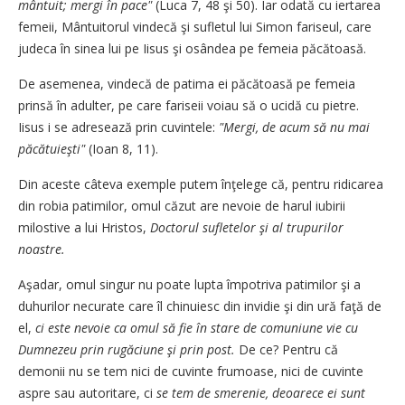
mântuit; mergi în pace"
(Luca 7, 48 şi 50). Iar odată cu iertarea
femeii, Mântuitorul vindecă şi sufletul lui Simon fariseul, care
judeca în sinea lui pe Iisus şi osândea pe femeia păcătoasă.
De asemenea, vindecă de patima ei păcătoasă pe femeia
prinsă în adulter, pe care fariseii voiau să o ucidă cu pietre.
Iisus i se adresează prin cuvintele:
"Mergi, de acum să nu mai
păcătuieşti"
(Ioan 8, 11).
Din aceste câteva exemple putem înţelege că, pentru ridicarea
din robia patimilor, omul căzut are nevoie de harul iubirii
milostive a lui Hristos,
Doctorul sufletelor şi al trupurilor
noastre.
Aşadar, omul singur nu poate lupta împotriva patimilor şi a
duhurilor necurate care îl chinuiesc din invidie şi din ură faţă de
el,
ci este nevoie ca omul să fie în stare de comuniune vie cu
Dumnezeu prin rugăciune şi prin post.
De ce? Pentru că
demonii nu se tem nici de cuvinte frumoase, nici de cuvinte
aspre sau autoritare, ci
se tem de smerenie, deoarece ei sunt