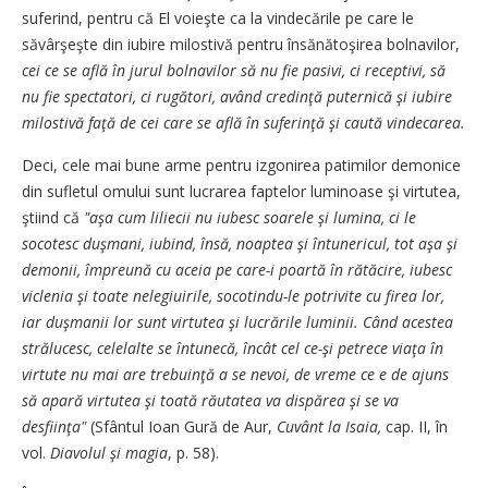
suferind, pentru că El voieşte ca la vindecările pe care le
săvârşeşte din iubire milostivă pentru însănătoşirea bolnavilor,
cei ce se află în jurul bolnavilor să nu fie pasivi, ci receptivi, să
nu fie spectatori, ci rugători, având credinţă puternică şi iubire
milostivă faţă de cei care se află în suferinţă şi caută vindecarea.
Deci, cele mai bune arme pentru izgonirea patimilor demonice
din sufletul omului sunt lucrarea faptelor luminoase şi virtutea,
ştiind că
"aşa cum liliecii nu iubesc soarele şi lumina, ci le
socotesc duşmani, iubind, însă, noaptea şi întunericul, tot aşa şi
demonii, împreună cu aceia pe care-i poartă în rătăcire, iubesc
viclenia şi toate nelegiuirile, socotindu-le potrivite cu firea lor,
iar duşmanii lor sunt virtutea şi lucrările luminii. Când acestea
strălucesc, celelalte se întunecă, încât cel ce-şi petrece viaţa în
virtute nu mai are trebuinţă a se nevoi, de vreme ce e de ajuns
să apară virtutea şi toată răutatea va dispărea şi se va
desfiinţa"
(Sfântul Ioan Gură de Aur,
Cuvânt la Isaia,
cap. II, în
vol.
Diavolul şi magia
, p. 58).