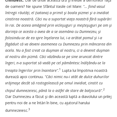
chinuiesc.
Dar de unde această ură şi invidie a demonilor faţă
de oameni? Ne spune Sfântul Vasile cel Mare:
"… fiind vasul
întregii răutăţi, el (satana) a primit şi boala pizmei şi a invidiat
cinstirea noastră. Căci nu a suportat viaţa noastră fără supărări
în rai. De aceea amăgind prin vicleşuguri şi meşteşuguri pe om şi
dorinţa ce acesta o avea de a se asemăna cu Dumnezeu, şi
folosindu-se de ea spre înşelarea lui, i-a arătat pomul şi i-a
făgăduit că va deveni asemenea cu Dumnezeu prin mâncarea din
acela. Nu a fost creat ca duşman al nostru, ci a devenit duşman
al nostru din pizmă. Căci văzându-se pe sine aruncat dintre
îngeri, n-a suportat să vadă pe cel pământesc înălţându-se la
1
treapta îngerilor prin înaintare".
Lupta lui împotriva noastră
durează apoi continuu.
"Căci nimic nu-i atât de dulce duhurilor
vrăjmaşe decât să rostogolească pe omul invidiat, cinstit cu
2
chipul dumnezeiesc, până la o astfel de stare de batjocură".
Dar Dumnezeu a făcut şi din această luptă a diavolului un prilej
pentru noi de a ne întări în bine, cu ajutorul harului
3
dumnezeiesc.