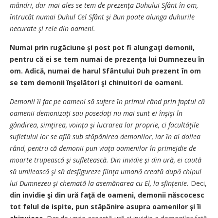
mândri, dar mai ales se tem de prezenţa Duhului Sfânt în om,
întrucât numai Duhul Cel Sfânt şi Bun poate alunga duhurile
necurate şi rele din oameni.
Numai prin rugăciune şi post pot fi alungaţi demonii,
pentru că ei se tem numai de prezenţa lui Dumnezeu în
om. Adică, numai de harul Sfântului Duh prezent în om
se tem demonii înşelători şi chinuitori de oameni.
Demonii îi fac pe oameni să sufere în primul rând prin faptul că
oamenii demonizaţi sau posedaţi nu mai sunt ei înşişi în
gândirea, simţirea, voinţa şi lucrarea lor proprie, ci facultăţile
sufletului lor se află sub stăpânirea demonilor, iar în al doilea
rând, pentru că demonii pun viaţa oamenilor în primejdie de
moarte trupească şi sufletească. Din invidie şi din ură, ei caută
să umilească şi să desfigureze fiinţa umană creată după chipul
lui Dumnezeu şi chemată la asemănarea cu El, la sfinţenie.
Deci,
din invidie şi din ură faţă de oameni, demonii născocesc
tot felul de ispite, pun stăpânire asupra oamenilor şi îi