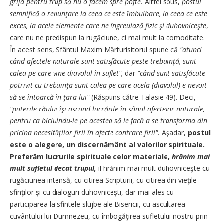
grija pentru trup să nu o facem spre pofte.
Altfel spus,
postul
semnifică o renunţare la ceea ce este îmbuibare, la ceea ce este
exces, la acele elemente care ne îngreuiază fizic şi duhovniceşte
,
care nu ne predispun la rugăciune, ci mai mult la comoditate.
În acest sens, Sfântul Maxim Mărturisitorul spune că
"atunci
când afectele naturale sunt satisfăcute peste trebuinţă, sunt
calea pe care vine diavolul în suflet",
dar
"când sunt satisfăcute
potrivit cu trebuinţa sunt calea pe care acela (diavolul) e nevoit
să se întoarcă în ţara lui"
(Răspuns către Talasie 49). Deci,
"puterile răului îşi ascund lucrările în sânul afectelor naturale,
pentru ca biciuindu-le pe acestea să le facă a se transforma din
pricina necesităţilor firii în afecte contrare firii".
Aşadar,
postul
este o alegere, un discernământ al valorilor spirituale.
Preferăm lucrurile spirituale celor materiale,
hrănim mai
mult sufletul decât trupul,
îl hrănim mai mult duhovniceşte cu
rugăciunea intensă, cu citirea Scripturii, cu citirea din vieţile
sfinţilor şi cu dialoguri duhovniceşti, dar mai ales cu
participarea la sfintele slujbe ale Bisericii, cu ascultarea
cuvântului lui Dumnezeu, cu îmbogăţirea sufletului nostru prin