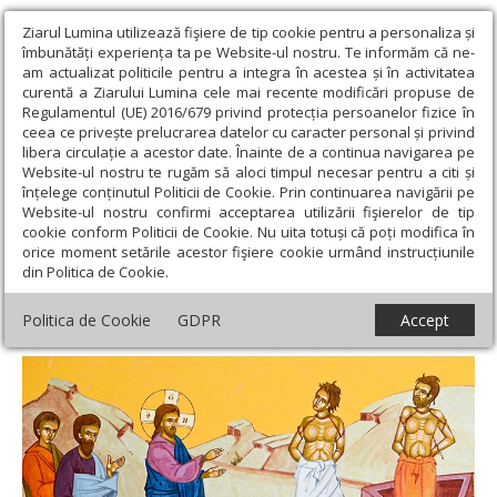
Ziarul Lumina utilizează fişiere de tip cookie pentru a personaliza și
îmbunătăți experiența ta pe Website-ul nostru. Te informăm că ne-
am actualizat politicile pentru a integra în acestea și în activitatea
curentă a Ziarului Lumina cele mai recente modificări propuse de
Regulamentul (UE) 2016/679 privind protecția persoanelor fizice în
ceea ce privește prelucrarea datelor cu caracter personal și privind
libera circulație a acestor date. Înainte de a continua navigarea pe
Website-ul nostru te rugăm să aloci timpul necesar pentru a citi și
Ziarul Lumina
›
Teologie și spiritualitate
›
Evanghelia de
înțelege conținutul Politicii de Cookie. Prin continuarea navigării pe
Duminică
›
Eliberarea omului de duhurile rele
Website-ul nostru confirmi acceptarea utilizării fişierelor de tip
cookie conform Politicii de Cookie. Nu uita totuși că poți modifica în
Eliberarea omului de duhurile rele
orice moment setările acestor fişiere cookie urmând instrucțiunile
din Politica de Cookie.
Politica de Cookie
GDPR
Accept