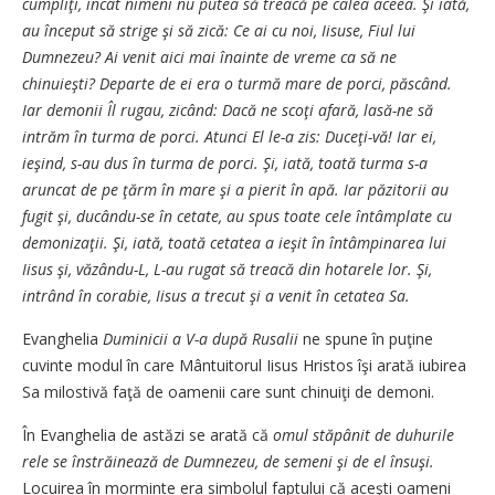
cumpliţi, încât nimeni nu putea să treacă pe calea aceea. Şi iată,
au început să strige şi să zică: Ce ai cu noi, Iisuse, Fiul lui
Dumnezeu? Ai venit aici mai înainte de vreme ca să ne
chinuieşti? Departe de ei era o turmă mare de porci, păscând.
Iar demonii Îl rugau, zicând: Dacă ne scoţi afară, lasă-ne să
intrăm în turma de porci. Atunci El le-a zis: Duceţi-vă! Iar ei,
ieşind, s-au dus în turma de porci. Şi, iată, toată turma s-a
aruncat de pe ţărm în mare şi a pierit în apă. Iar păzitorii au
fugit şi, ducându-se în cetate, au spus toate cele întâmplate cu
demonizaţii. Şi, iată, toată cetatea a ieşit în întâmpinarea lui
Iisus şi, văzându-L, L-au rugat să treacă din hotarele lor. Şi,
intrând în corabie, Iisus a trecut şi a venit în cetatea Sa.
Evanghelia
Duminicii a V-a după Rusalii
ne spune în puţine
cuvinte modul în care Mântuitorul Iisus Hristos îşi arată iubirea
Sa milostivă faţă de oamenii care sunt chinuiţi de demoni.
În Evanghelia de astăzi se arată că
omul stăpânit de duhurile
rele se înstrăinează de Dumnezeu, de semeni şi de el însuşi.
Locuirea în morminte era simbolul faptului că aceşti oameni