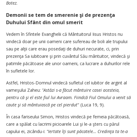
Botez.
Demonii se tem de smerenie şi de prezenţa
Duhului Sfânt din omul smerit
Vedem în Sfintele Evanghelii că Mântuitorul Iisus Hristos nu
vindecă doar pe unii oameni care sufereau de boli ale trupului
sau pe alţii care erau posedaţi de duhuri necurate, ci, prin
prezenţa Sa iubitoare şi prin cuvântul Său mântuitor, vindecă şi
patimile păcătoase ale unor oameni, ca lucrare a duhurilor rele
în sufletele lor.
Astfel, Hristos-Domnul vindecă sufletul cel iubitor de argint al
vameşului Zaheu:
"Astăzi s-a făcut mântuire casei acesteia,
pentru că şi el este fiul lui Avraam. Fiindcă Fiul Omului a venit să
caute şi să mântuiască pe cel pierdut
" (Luca 19, 9).
În casa fariseului Simon, Hristos vindecă pe femeia păcătoasă,
care a spălat cu lacrimi picioarele Lui şi le-a şters cu părul
capului ei, zicându-i:
"Iertate îţi sunt păcatele… Credinţa ta te-a