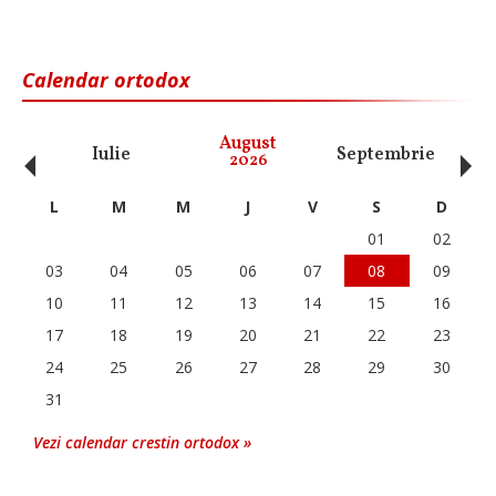
Calendar ortodox
‹
›
August
Iulie
Septembrie
O
2026
L
M
M
J
V
S
D
01
02
03
04
05
06
07
08
09
10
11
12
13
14
15
16
17
18
19
20
21
22
23
24
25
26
27
28
29
30
31
Vezi calendar crestin ortodox »