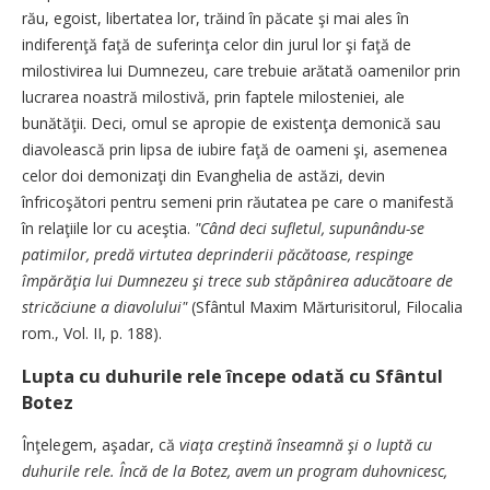
rău, egoist, libertatea lor, trăind în păcate şi mai ales în
indiferenţă faţă de suferinţa celor din jurul lor şi faţă de
milostivirea lui Dumnezeu, care trebuie arătată oamenilor prin
lucrarea noastră milostivă, prin faptele milosteniei, ale
bunătăţii. Deci, omul se apropie de existenţa demonică sau
diavolească prin lipsa de iubire faţă de oameni şi, asemenea
celor doi demonizaţi din Evanghelia de astăzi, devin
înfricoşători pentru semeni prin răutatea pe care o manifestă
în relaţiile lor cu aceştia.
"Când deci sufletul, supunându-se
patimilor, predă virtutea deprinderii păcătoase, respinge
împărăţia lui Dumnezeu şi trece sub stăpânirea aducătoare de
stricăciune a diavolului"
(Sfântul Maxim Mărturisitorul, Filocalia
rom., Vol. II, p. 188).
Lupta cu duhurile rele începe odată cu Sfântul
Botez
Înţelegem, aşadar, că
viaţa creştină înseamnă şi o luptă cu
duhurile rele. Încă de la Botez, avem un program duhovnicesc,