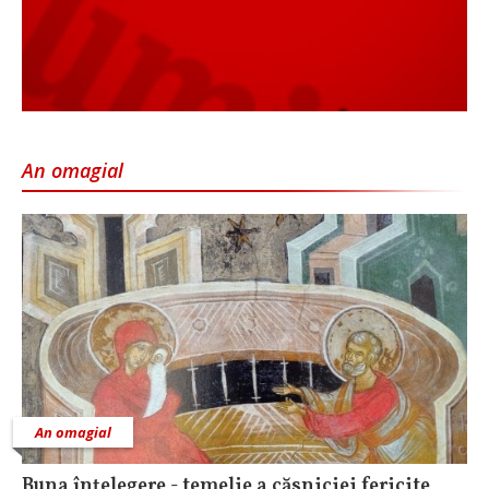
An omagial
An omagial
Buna înțelegere - temelie a căsniciei fericite