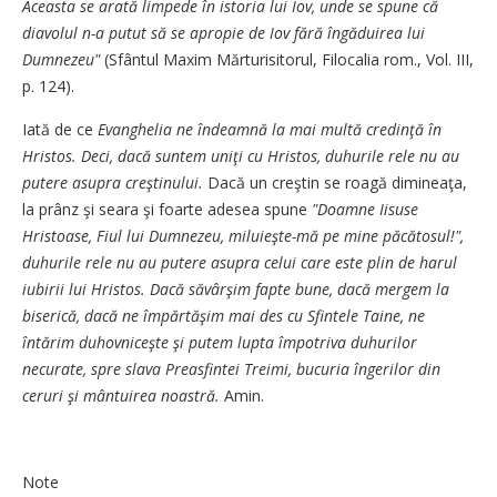
Aceasta se arată limpede în istoria lui Iov, unde se spune că
diavolul n-a putut să se apropie de Iov fără îngăduirea lui
Dumnezeu"
(Sfântul Maxim Mărturisitorul, Filocalia rom., Vol. III,
p. 124).
Iată de ce
Evanghelia ne îndeamnă la mai multă credinţă în
Hristos. Deci, dacă suntem uniţi cu Hristos, duhurile rele nu au
putere asupra creştinului.
Dacă un creştin se roagă dimineaţa,
la prânz şi seara şi foarte adesea spune
"Doamne Iisuse
Hristoase, Fiul lui Dumnezeu, miluieşte-mă pe mine păcătosul!",
duhurile rele nu au putere asupra celui care este plin de harul
iubirii lui Hristos. Dacă săvârşim fapte bune, dacă mergem la
biserică, dacă ne împărtăşim mai des cu Sfintele Taine, ne
întărim duhovniceşte şi putem lupta împotriva duhurilor
necurate, spre slava Preasfintei Treimi, bucuria îngerilor din
ceruri şi mântuirea noastră.
Amin.
Note