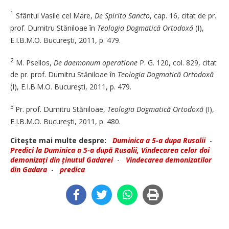
1
Sfântul Vasile cel Mare,
De Spirito Sancto
, cap. 16, citat de pr.
prof. Dumitru Stăniloae în
Teologia Dogmatică Ortodoxă
(I),
E.I.B.M.O. Bucureşti, 2011, p. 479.
2
M. Psellos,
De daemonum operatione
P. G. 120, col. 829, citat
de pr. prof. Dumitru Stăniloae în
Teologia Dogmatică Ortodoxă
(I), E.I.B.M.O. Bucureşti, 2011, p. 479.
3
Pr. prof. Dumitru Stăniloae,
Teologia Dogmatică Ortodoxă
(I),
E.I.B.M.O. Bucureşti, 2011, p. 480.
Citeşte mai multe despre:
Duminica a 5-a dupa Rusalii
-
Predici la Duminica a 5-a după Rusalii, Vindecarea celor doi
demonizați din ținutul Gadarei
-
Vindecarea demonizatilor
din Gadara
-
predica