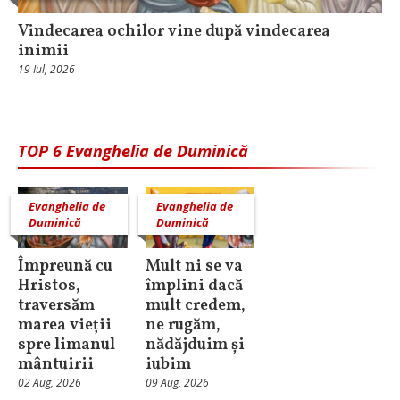
Vindecarea ochilor vine după vindecarea
inimii
19 Iul, 2026
TOP 6 Evanghelia de Duminică
Evanghelia de
Evanghelia de
Duminică
Duminică
Împreună cu
Mult ni se va
Hristos,
împlini dacă
traversăm
mult credem,
marea vieții
ne rugăm,
spre limanul
nădăjduim și
mântuirii
iubim
02 Aug, 2026
09 Aug, 2026