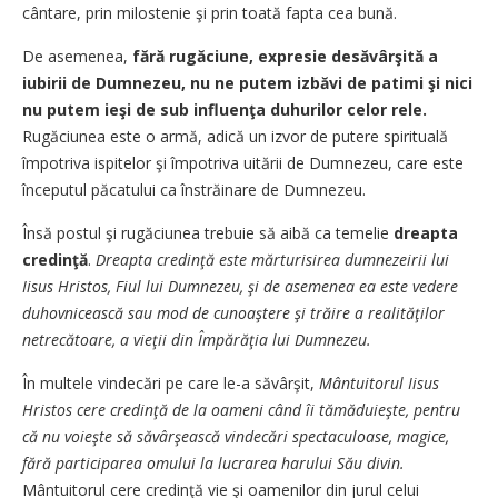
cântare, prin milostenie şi prin toată fapta cea bună.
De asemenea,
fără rugăciune, expresie desăvârşită a
iubirii de Dumnezeu, nu ne putem izbăvi de patimi şi nici
nu putem ieşi de sub influenţa duhurilor celor rele.
Rugăciunea este o armă, adică un izvor de putere spirituală
împotriva ispitelor şi împotriva uitării de Dumnezeu, care este
începutul păcatului ca înstrăinare de Dumnezeu.
Însă postul şi rugăciunea trebuie să aibă ca temelie
dreapta
credinţă
.
Dreapta credinţă este mărturisirea dumnezeirii lui
Iisus Hristos, Fiul lui Dumnezeu, şi de asemenea ea este vedere
duhovnicească sau mod de cunoaştere şi trăire a realităţilor
netrecătoare, a vieţii din Împărăţia lui Dumnezeu.
În multele vindecări pe care le-a săvârşit,
Mântuitorul Iisus
Hristos cere credinţă de la oameni când îi tămăduieşte, pentru
că nu voieşte să săvârşească vindecări spectaculoase, magice,
fără participarea omului la lucrarea harului Său divin.
Mântuitorul cere credinţă vie şi oamenilor din jurul celui