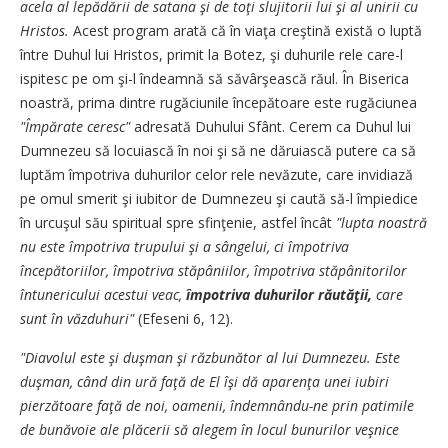
acela al lepădării de satana şi de toţi slujitorii lui şi al unirii cu
Hristos.
Acest program arată că în viaţa creştină există o luptă
între Duhul lui Hristos, primit la Botez, şi duhurile rele care-l
ispitesc pe om şi-l îndeamnă să săvârşească răul. În Biserica
noastră, prima dintre rugăciunile începătoare este rugăciunea
"Împărate ceresc"
adresată Duhului Sfânt. Cerem ca Duhul lui
Dumnezeu să locuiască în noi şi să ne dăruiască putere ca să
luptăm împotriva duhurilor celor rele nevăzute, care invidiază
pe omul smerit şi iubitor de Dumnezeu şi caută să-l împiedice
în urcuşul său spiritual spre sfinţenie, astfel încât
"lupta noastră
nu este împotriva trupului şi a sângelui, ci împotriva
începătoriilor, împotriva stăpâniilor, împotriva stăpânitorilor
întunericului acestui veac,
împotriva duhurilor răutăţii,
care
sunt în văzduhuri"
(Efeseni 6, 12).
"Diavolul este şi duşman şi răzbunător al lui Dumnezeu. Este
duşman, când din ură faţă de El îşi dă aparenţa unei iubiri
pierzătoare faţă de noi, oamenii, îndemnându-ne prin patimile
de bunăvoie ale plăcerii să alegem în locul bunurilor veşnice