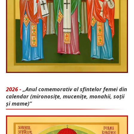
2026 -
„Anul comemorativ al sfintelor femei din
calendar (mironosițe, mu­cenițe, monahii, soții
și mame)”