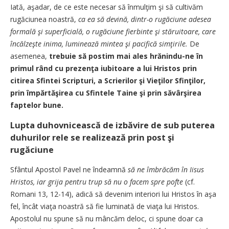
Iată, aşadar, de ce este necesar să înmulţim şi să cultivăm
rugăciunea noastră,
ca ea să devină, dintr-o rugăciune adesea
formală şi superficială, o rugăciune fierbinte şi stăruitoare, care
încălzeşte inima, luminează mintea şi pacifică simţirile.
De
asemenea,
trebuie să postim mai ales hrănindu-ne în
primul rând cu prezenţa iubitoare a lui Hristos prin
citirea Sfintei Scripturi, a Scrierilor şi Vieţilor Sfinţilor,
prin împărtăşirea cu Sfintele Taine şi prin săvârşirea
faptelor bune.
Lupta duhovnicească de izbăvire de sub puterea
duhurilor rele se realizează prin post şi
rugăciune
Sfântul Apostol Pavel ne îndeamnă
să ne îmbrăcăm în Iisus
Hristos, iar grija pentru trup să nu o facem spre pofte
(cf.
Romani 13, 12-14), adică să devenim interiori lui Hristos în aşa
fel, încât viaţa noastră să fie luminată de viaţa lui Hristos.
Apostolul nu spune să nu mâncăm deloc, ci spune doar ca