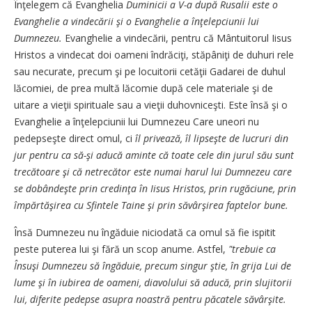
Înţelegem că Evanghelia
Duminicii a V-a după Rusalii este o
Evanghelie a vindecării şi o Evanghelie a înţelepciunii lui
Dumnezeu.
Evanghelie a vindecării, pentru că Mântuitorul Iisus
Hristos a vindecat doi oameni îndrăciţi, stăpâniţi de duhuri rele
sau necurate, precum şi pe locuitorii cetăţii Gadarei de duhul
lăcomiei, de prea multă lăcomie după cele materiale şi de
uitare a vieţii spirituale sau a vieţii duhovniceşti. Este însă şi o
Evanghelie a înţelepciunii lui Dumnezeu Care uneori nu
pedepseşte direct omul, ci
îl privează, îl lipseşte de lucruri din
jur pentru ca să-şi aducă aminte că toate cele din jurul său sunt
trecătoare şi că netrecător este numai harul lui Dumnezeu care
se dobândeşte prin credinţa în Iisus Hristos, prin rugăciune, prin
împărtăşirea cu Sfintele Taine şi prin săvârşirea faptelor bune.
Însă Dumnezeu nu îngăduie niciodată ca omul să fie ispitit
peste puterea lui şi fără un scop anume. Astfel,
"trebuie ca
Însuşi Dumnezeu să îngăduie, precum singur ştie, în grija Lui de
lume şi în iubirea de oameni, diavolului să aducă, prin slujitorii
lui, diferite pedepse asupra noastră pentru păcatele săvârşite.