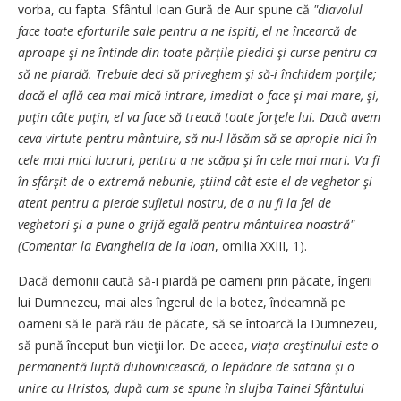
vorba, cu fapta. Sfântul Ioan Gură de Aur spune că
"diavolul
face toate eforturile sale pentru a ne ispiti, el ne încearcă de
aproape şi ne întinde din toate părţile piedici şi curse pentru ca
să ne piardă. Trebuie deci să priveghem şi să-i închidem porţile;
dacă el află cea mai mică intrare, imediat o face şi mai mare, şi,
puţin câte puţin, el va face să treacă toate forţele lui. Dacă avem
ceva virtute pentru mântuire, să nu-l lăsăm să se apropie nici în
cele mai mici lucruri, pentru a ne scăpa şi în cele mai mari. Va fi
în sfârşit de-o extremă nebunie, ştiind cât este el de veghetor şi
atent pentru a pierde sufletul nostru, de a nu fi la fel de
veghetori şi a pune o grijă egală pentru mântuirea noastră"
(Comentar la Evanghelia de la Ioan
, omilia XXIII, 1).
Dacă demonii caută să-i piardă pe oameni prin păcate, îngerii
lui Dumnezeu, mai ales îngerul de la botez, îndeamnă pe
oameni să le pară rău de păcate, să se întoarcă la Dumnezeu,
să pună început bun vieţii lor. De aceea,
viaţa creştinului este o
permanentă luptă duhovnicească, o lepădare de satana şi o
unire cu Hristos, după cum se spune în slujba Tainei Sfântului