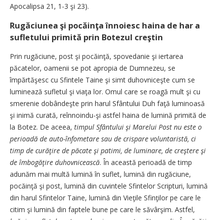
Apocalipsa 21, 1-3 şi 23).
Rugăciunea şi pocăinţa înnoiesc haina de har a
sufletului primită prin Botezul creştin
Prin rugăciune, post şi pocăinţă, spovedanie şi iertarea
păcatelor, oamenii se pot apropia de Dumnezeu, se
împărtăşesc cu Sfintele Taine şi simt duhovniceşte cum se
luminează sufletul şi viaţa lor. Omul care se roagă mult şi cu
smerenie dobândeşte prin harul Sfântului Duh faţă luminoasă
şi inimă curată, reînnoindu-şi astfel haina de lumină primită de
la Botez. De aceea,
timpul Sfântului şi Marelui Post nu este o
perioadă de auto-înfometare sau de crispare voluntaristă, ci
timp de curăţire de păcate şi patimi, de luminare, de creştere şi
de îmbogăţire duhovnicească
. În această perioadă de timp
adunăm mai multă lumină în suflet, lumină din rugăciune,
pocăinţă şi post, lumină din cuvintele Sfintelor Scripturi, lumină
din harul Sfintelor Taine, lumină din Vieţile Sfinţilor pe care le
citim şi lumină din faptele bune pe care le săvârşim. Astfel,