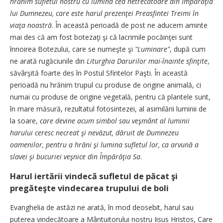
hrănim sufletul nostru cu lumina cea netrecătoare din Împărăţia
lui Dumnezeu, care este harul prezenţei Preasfintei Treimi în
viaţa noastră
. În această perioadă de post ne aducem aminte
mai des că am fost botezaţi şi că lacrimile pocăinţei sunt
înnoirea Botezului, care se numeşte şi
"Luminare"
, după cum
ne arată rugăciunile din
Liturghia Darurilor mai-înainte sfinţite
,
săvârşită foarte des în Postul Sfintelor Paşti. În această
perioadă nu hrănim trupul cu produse de origine animală, ci
numai cu produse de origine vegetală, pentru că plantele sunt,
în mare măsură, rezultatul fotosintezei, al asimilării luminii de
la soare,
care devine acum simbol sau veşmânt al luminii
harului ceresc necreat şi nevăzut, dăruit de Dumnezeu
oamenilor, pentru a hrăni şi lumina sufletul lor, ca arvună a
slavei şi bucuriei veşnice din Împărăţia Sa
.
Harul iertării vindecă sufletul de păcat şi
pregăteşte vindecarea trupului de boli
Evanghelia de astăzi ne arată, în mod deosebit, harul sau
puterea vindecătoare a Mântuitorului nostru Iisus Hristos, Care