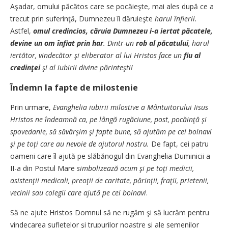
Aşadar, omului păcătos care se pocăieşte, mai ales după ce a
trecut prin suferinţă, Dumnezeu îi dăruieşte
harul înfierii.
Astfel,
omul credincios, căruia Dumnezeu i-a iertat păcatele,
devine un om înfiat prin har
. Dintr-un
rob al păcatului
, harul
iertător, vindecător şi eliberator al lui Hristos face un
fiu al
credinţei
şi al iubirii divine părinteşti!
Îndemn la fapte de milostenie
Prin urmare,
Evanghelia iubirii milostive a Mântuitorului Iisus
Hristos ne îndeamnă ca, pe lângă rugăciune, post, pocăinţă şi
spovedanie, să săvârşim şi fapte bune, să ajutăm pe cei bolnavi
şi pe toţi care au nevoie de ajutorul nostru.
De fapt, cei patru
oameni care îl ajută pe slăbănogul din Evanghelia Duminicii a
II-a din Postul Mare
simbolizează acum şi pe toţi medicii,
asistenţii medicali, preoţii de caritate, părinţii, fraţii, prietenii,
vecinii sau colegii care ajută pe cei bolnavi
.
Să ne ajute Hristos Domnul să ne rugăm şi să lucrăm pentru
vindecarea sufletelor şi trupurilor noastre şi ale semenilor