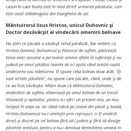
cazuri în care
boala este în mod direct urmarea păcatului, cum
este cazul slăbănogului din Evanghelia de azi
.
Mântuitorul Iisus Hristos, unicul Duhovnic şi
Doctor desăvârşit al vindecării omenirii bolnave
Nu ştim ce păcate a săvârşit omul paralizat, dar vedem că
Hristos Domnul, Duhovnicul şi Păstorul de suflete, păstrează
taina vieţii ascunse a persoanei umane aflate în suferinţă şi nu
judecă pe omul păcătos înainte de a-l ajuta când acesta caută
vindecarea sau mântuirea
. El spune celui bolnav doar atât:
"Îţi
sunt iertate păcatele"
, nu spune care păcate, când, unde şi de
ce au fost săvârşite. Aflăm doar că
Mântuitorul-Duhovnic,
vindecător de suflete, eliberează pe omul bolnav de un trecut
întunecat şi apăsător, pentru a-i oferi un prezent nou, un nou
început în viaţa sa. Iar când ridică pe cineva din păcat şi boală,
Hristos-Duhovnicul nu-l umileşte prin reproşuri, ci El vindecă
direct şi discret pe cel bolnav fără să-l judece şi fără să divulge
păcatele acestuia, pentru a nu-i diminua demnitatea umană în