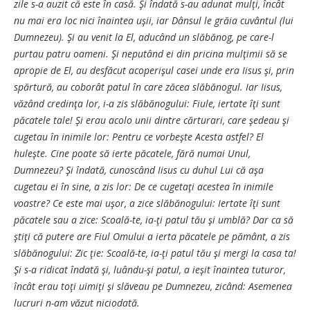
zile s-a auzit că este în casă. Şi îndată s-au adunat mulţi, încât
nu mai era loc nici înaintea uşii, iar Dânsul le grăia cuvântul (lui
Dumnezeu). Şi au venit la El, aducând un slăbănog, pe care-l
purtau patru oameni. Şi neputând ei din pricina mulţimii să se
apropie de El, au desfăcut acoperişul casei unde era Iisus şi, prin
spărtură, au coborât patul în care zăcea slăbănogul. Iar Iisus,
văzând credinţa lor, i-a zis slăbănogului: Fiule, iertate îţi sunt
păcatele tale! Şi erau acolo unii dintre cărturari, care şedeau şi
cugetau în inimile lor: Pentru ce vorbeşte Acesta astfel? El
huleşte. Cine poate să ierte păcatele, fără numai Unul,
Dumnezeu? Şi îndată, cunoscând Iisus cu duhul Lui că aşa
cugetau ei în sine, a zis lor: De ce cugetaţi acestea în inimile
voastre? Ce este mai uşor, a zice slăbănogului: Iertate îţi sunt
păcatele sau a zice: Scoală-te, ia-ţi patul tău şi umblă? Dar ca să
ştiţi că putere are Fiul Omului a ierta păcatele pe pământ, a zis
slăbănogului: Zic ţie: Scoală-te, ia-ţi patul tău şi mergi la casa ta!
Şi s-a ridicat îndată şi, luându-şi patul, a ieşit înaintea tuturor,
încât erau toţi uimiţi şi slăveau pe Dumnezeu, zicând: Asemenea
lucruri n-am văzut niciodată.