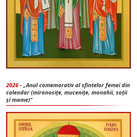
2026 -
„Anul comemorativ al sfintelor femei din
calendar (mironosițe, mu­cenițe, monahii, soții
și mame)”