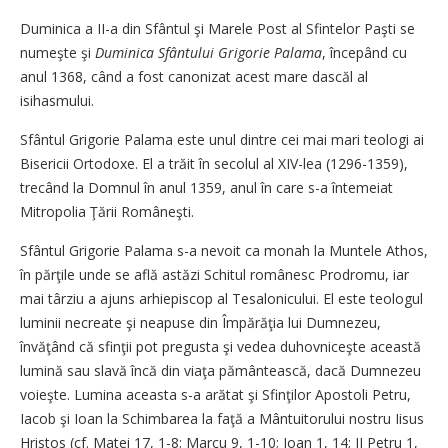
Duminica a II-a din Sfântul şi Marele Post al Sfintelor Paşti se
numeşte şi
Duminica Sfântului Grigorie Palama
, începând cu
anul 1368, când a fost canonizat acest mare dascăl al
isihasmului.
Sfântul Grigorie Palama este unul dintre cei mai mari teologi ai
Bisericii Ortodoxe. El a trăit în secolul al XIV-lea (1296-1359),
trecând la Domnul în anul 1359, anul în care s-a întemeiat
Mitropolia Ţării Româneşti.
Sfântul Grigorie Palama s-a nevoit ca monah la Muntele Athos,
în părţile unde se află astăzi Schitul românesc Prodromu, iar
mai târziu a ajuns arhiepiscop al Tesalonicului. El este teologul
luminii necreate şi neapuse din Împărăţia lui Dumnezeu,
învăţând că sfinţii pot pregusta şi vedea duhovniceşte această
lumină sau slavă încă din viaţa pământească, dacă Dumnezeu
voieşte. Lumina aceasta s-a arătat şi Sfinţilor Apostoli Petru,
Iacob şi Ioan la Schimbarea la faţă a Mântuitorului nostru Iisus
Hristos (cf. Matei 17, 1-8; Marcu 9, 1-10; Ioan 1, 14; II Petru 1,