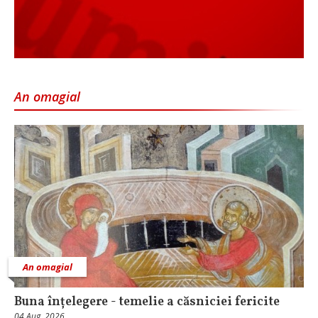
An omagial
An omagial
Buna înțelegere - temelie a căsniciei fericite
04 Aug, 2026