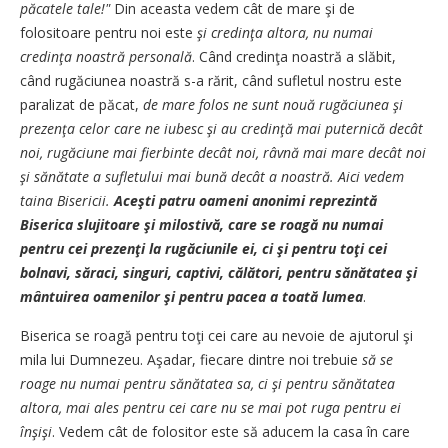
păcatele tale!"
Din aceasta vedem cât de mare şi de
folositoare pentru noi este
şi credinţa altora, nu numai
credinţa noastră personală
. Când credinţa noastră a slăbit,
când rugăciunea noastră s-a rărit, când sufletul nostru este
paralizat de păcat,
de mare folos ne sunt nouă rugăciunea şi
prezenţa celor care ne iubesc şi au credinţă mai puternică decât
noi, rugăciune mai fierbinte decât noi, râvnă mai mare decât noi
şi sănătate a sufletului mai bună decât a noastră. Aici vedem
taina Bisericii.
Aceşti patru oameni anonimi reprezintă
Biserica slujitoare şi milostivă, care se roagă nu numai
pentru cei prezenţi la rugăciunile ei, ci şi pentru toţi cei
bolnavi, săraci, singuri, captivi, călători, pentru sănătatea şi
mântuirea oamenilor şi pentru pacea a toată lumea
.
Biserica se roagă pentru toţi cei care au nevoie de ajutorul şi
mila lui Dumnezeu. Aşadar, fiecare dintre noi trebuie
să se
roage nu numai pentru sănătatea sa, ci şi pentru sănătatea
altora, mai ales pentru cei care nu se mai pot ruga pentru ei
înşişi
. Vedem cât de folositor este să aducem la casa în care