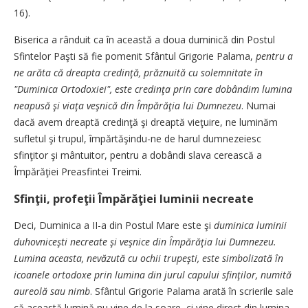
16).
Biserica a rânduit ca în această a doua duminică din Postul
Sfintelor Paşti să fie pomenit Sfântul Grigorie Palama,
pentru a
ne arăta că dreapta credinţă, prăznuită cu solemnitate în
"Duminica Ortodoxiei", este credinţa prin care dobândim lumina
neapusă şi viaţa veşnică din Împărăţia lui Dumnezeu
. Numai
dacă avem dreaptă credinţă şi dreaptă vieţuire, ne luminăm
sufletul şi trupul, împărtăşindu-ne de harul dumnezeiesc
sfinţitor şi mântuitor, pentru a dobândi slava cerească a
Împărăţiei Preasfintei Treimi.
Sfinţii, profeţii Împărăţiei luminii necreate
Deci, Duminica a II-a din Postul Mare este şi
duminica luminii
duhovniceşti necreate şi veşnice din Împărăţia lui Dumnezeu.
Lumina aceasta, nevăzută cu ochii trupeşti, este simbolizată în
icoanele ortodoxe prin lumina din jurul capului sfinţilor, numită
aureolă sau nimb
. Sfântul Grigorie Palama arată în scrierile sale
că această lumină nu vine de la soare, ci vine direct din lumina