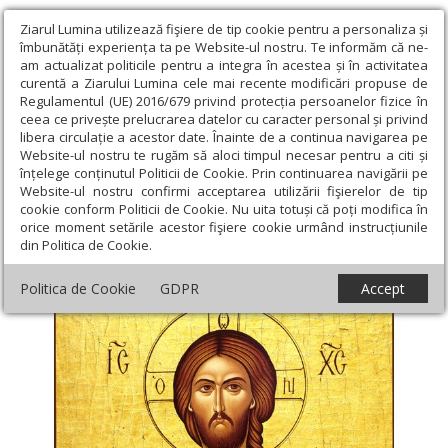
Ziarul Lumina utilizează fişiere de tip cookie pentru a personaliza și
îmbunătăți experiența ta pe Website-ul nostru. Te informăm că ne-
am actualizat politicile pentru a integra în acestea și în activitatea
curentă a Ziarului Lumina cele mai recente modificări propuse de
Regulamentul (UE) 2016/679 privind protecția persoanelor fizice în
ceea ce privește prelucrarea datelor cu caracter personal și privind
libera circulație a acestor date. Înainte de a continua navigarea pe
Website-ul nostru te rugăm să aloci timpul necesar pentru a citi și
Ziarul Lumina
›
Teologie și spiritualitate
›
Evanghelia de
înțelege conținutul Politicii de Cookie. Prin continuarea navigării pe
Duminică
›
Iertarea păcatelor - începutul vindecării de boli
Website-ul nostru confirmi acceptarea utilizării fişierelor de tip
cookie conform Politicii de Cookie. Nu uita totuși că poți modifica în
Iertarea păcatelor - începutul vindecării de
orice moment setările acestor fişiere cookie urmând instrucțiunile
din Politica de Cookie.
boli
Politica de Cookie
GDPR
Accept