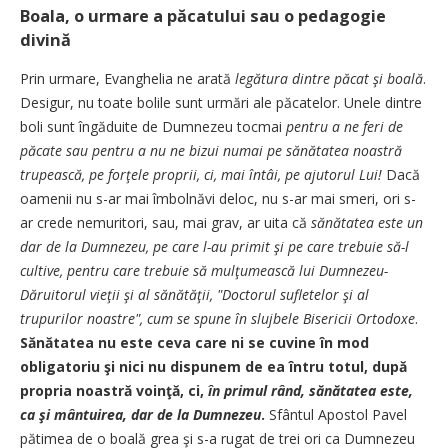
Boala, o urmare a păcatului sau o pedagogie
divină
Prin urmare, Evanghelia ne arată
legătura dintre păcat şi boală
.
Desigur, nu toate bolile sunt urmări ale păcatelor. Unele dintre
boli sunt îngăduite de Dumnezeu tocmai
pentru a ne feri de
păcate sau pentru a nu ne bizui numai pe sănătatea noastră
trupească, pe forţele proprii, ci, mai întâi, pe ajutorul Lui!
Dacă
oamenii nu s-ar mai îmbolnăvi deloc, nu s-ar mai smeri, ori s-
ar crede nemuritori, sau, mai grav, ar uita că
sănătatea este un
dar de la Dumnezeu, pe care l-au primit şi pe care trebuie să-l
cultive, pentru care trebuie să mulţumească lui Dumnezeu-
Dăruitorul vieţii şi al sănătăţii, "Doctorul sufletelor şi al
trupurilor noastre", cum se spune în slujbele Bisericii Ortodoxe
.
Sănătatea nu este ceva care ni se cuvine în mod
obligatoriu şi nici nu dispunem de ea întru totul, după
propria noastră voinţă, ci,
în primul rând, sănătatea este,
ca şi mântuirea, dar de la Dumnezeu
.
Sfântul Apostol Pavel
pătimea de o boală grea şi s-a rugat de trei ori ca Dumnezeu