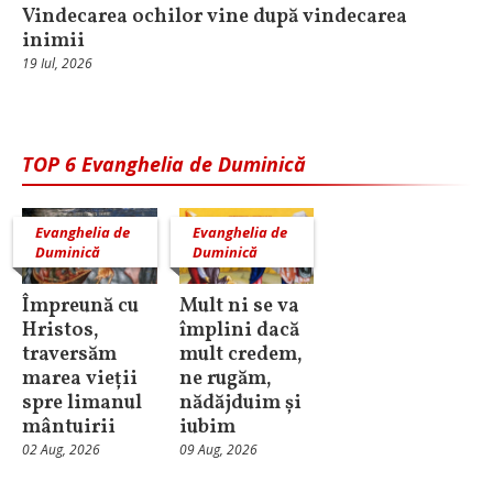
Vindecarea ochilor vine după vindecarea
inimii
19 Iul, 2026
TOP 6 Evanghelia de Duminică
Evanghelia de
Evanghelia de
Duminică
Duminică
Împreună cu
Mult ni se va
Hristos,
împlini dacă
traversăm
mult credem,
marea vieții
ne rugăm,
spre limanul
nădăjduim și
mântuirii
iubim
02 Aug, 2026
09 Aug, 2026