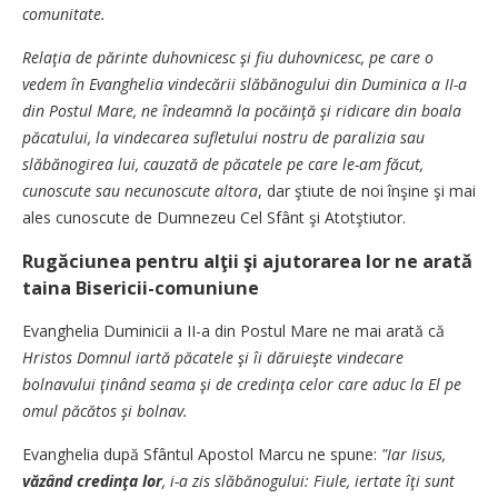
comunitate.
Relaţia de părinte duhovnicesc şi fiu duhovnicesc, pe care o
vedem în Evanghelia vindecării slăbănogului din Duminica a II-a
din Postul Mare, ne îndeamnă la pocăinţă şi ridicare din boala
păcatului, la vindecarea sufletului nostru de paralizia sau
slăbănogirea lui, cauzată de păcatele pe care le-am făcut,
cunoscute sau necunoscute altora
, dar ştiute de noi înşine şi mai
ales cunoscute de Dumnezeu Cel Sfânt şi Atotştiutor.
Rugăciunea pentru alţii şi ajutorarea lor ne arată
taina Bisericii-comuniune
Evanghelia Duminicii a II-a din Postul Mare ne mai arată că
Hristos Domnul iartă păcatele şi îi dăruieşte vindecare
bolnavului ţinând seama şi de credinţa celor care aduc la El pe
omul păcătos şi bolnav.
Evanghelia după Sfântul Apostol Marcu ne spune:
"Iar Iisus,
văzând credinţa lor
, i-a zis slăbănogului: Fiule, iertate îţi sunt