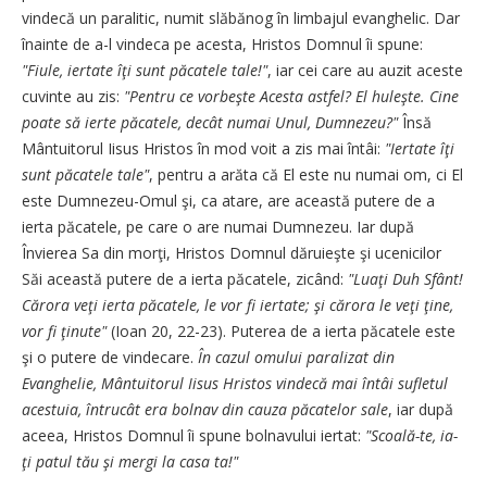
vindecă un paralitic, numit slăbănog în limbajul evanghelic. Dar
înainte de a-l vindeca pe acesta, Hristos Domnul îi spune:
"Fiule, iertate îţi sunt păcatele tale!"
, iar cei care au auzit aceste
cuvinte au zis:
"Pentru ce vorbeşte Acesta astfel? El huleşte. Cine
poate să ierte păcatele, decât numai Unul, Dumnezeu?"
Însă
Mântuitorul Iisus Hristos în mod voit a zis mai întâi:
"Iertate îţi
sunt păcatele tale"
, pentru a arăta că El este nu numai om, ci El
este Dumnezeu-Omul şi, ca atare, are această putere de a
ierta păcatele, pe care o are numai Dumnezeu. Iar după
Învierea Sa din morţi, Hristos Domnul dăruieşte şi ucenicilor
Săi această putere de a ierta păcatele, zicând:
"Luaţi Duh Sfânt!
Cărora veţi ierta păcatele, le vor fi iertate; şi cărora le veţi ţine,
vor fi ţinute"
(Ioan 20, 22-23). Puterea de a ierta păcatele este
şi o putere de vindecare.
În cazul omului paralizat din
Evanghelie, Mântuitorul Iisus Hristos vindecă mai întâi sufletul
acestuia, întrucât era bolnav din cauza păcatelor sale
, iar după
aceea, Hristos Domnul îi spune bolnavului iertat:
"Scoală-te, ia-
ţi patul tău şi mergi la casa ta!"