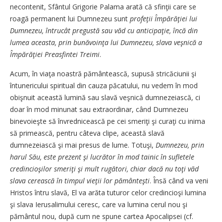
necontenit, Sfântul Grigorie Palama arată că sfinţii care se
roagă permanent lui Dumnezeu sunt
profeţii Împărăţiei lui
Dumnezeu, întrucât pregustă sau văd cu anticipaţie, încă din
lumea aceasta, prin bunăvoinţa lui Dumnezeu, slava veşnică a
Împărăţiei Preasfintei Treimi
.
Acum, în viaţa noastră pământească, supusă stricăciunii şi
întunericului spiritual din cauza păcatului, nu vedem în mod
obişnuit această lumină sau slavă veşnică dumnezeiască, ci
doar în mod minunat sau extraordinar, când Dumnezeu
binevoieşte să învrednicească pe cei smeriţi şi curaţi cu inima
să primească, pentru câteva clipe, această slavă
dumnezeiască şi mai presus de lume. Totuşi,
Dumnezeu, prin
harul Său, este prezent şi lucrător în mod tainic în sufletele
credincioşilor smeriţi şi mult rugători, chiar dacă nu toţi văd
slava cerească în timpul vieţii lor pământeşti
. Însă când va veni
Hristos întru slavă, El va arăta tuturor celor credincioşi lumina
şi slava Ierusalimului ceresc, care va lumina cerul nou şi
pământul nou, după cum ne spune cartea Apocalipsei (cf.