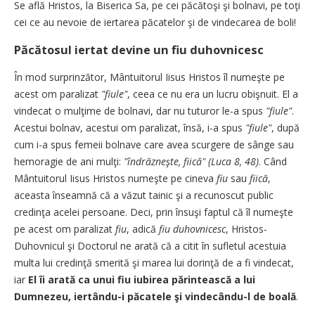
Se află Hristos, la Biserica Sa, pe cei păcătoşi şi bolnavi, pe toţi
cei ce au nevoie de iertarea păcatelor şi de vindecarea de boli!
Păcătosul iertat devine un fiu duhovnicesc
În mod surprinzător, Mântuitorul Iisus Hristos îl numeşte pe
acest om paralizat
"fiule"
, ceea ce nu era un lucru obişnuit. El a
vindecat o mulţime de bolnavi, dar nu tuturor le-a spus
"fiule"
.
Acestui bolnav, acestui om paralizat, însă, i-a spus
"fiule"
, după
cum i-a spus femeii bolnave care avea scurgere de sânge sau
hemoragie de ani mulţi:
"îndrăzneşte, fiică" (Luca 8, 48)
. Când
Mântuitorul Iisus Hristos numeşte pe cineva
fiu
sau
fiică
,
aceasta înseamnă că a văzut tainic şi a recunoscut public
credinţa acelei persoane. Deci, prin însuşi faptul că îl numeşte
pe acest om paralizat
fiu
, adică
fiu duhovnicesc
, Hristos-
Duhovnicul şi Doctorul ne arată că a citit în sufletul acestuia
multa lui credinţă smerită şi marea lui dorinţă de a fi vindecat,
iar
El îi arată ca unui fiu iubirea părintească a lui
Dumnezeu, iertându-i păcatele şi vindecându-l de boală
.