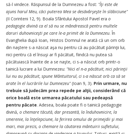
să-l vindece. Răspunsul de la Dumnezeu a fost:
"Îţi este de
ajuns harul Meu, căci puterea Mea se desăvârşeşte în slăbiciune"
(II Corinteni 12, 9). Boala Sfântului Apostol Pavel era
o
pedagogie divină ca el să nu se mândrească pentru multele
daruri duhovniceşti pe care le-a primit de la Dumnezeu
. În
Evanghelia după Ioan, Hristos Domnul ne arată că un om orb
din naştere s-a născut aşa nu pentru că au păcătuit părinţii lui,
nici pentru că el însuşi ar fi păcătuit, fiindcă nu putea să
păcătuiască înainte de a se naşte, ci s-a născut orb printr-o
tainică lucrare a lui Dumnezeu:
"Nici el n-a păcătuit, nici părinţii
lui nu au păcătuit, spune Mântuitorul, ci s-a născut orb ca să se
arate în el lucrările lui Dumnezeu"
(Ioan 9, 3).
Prin urmare, nu
trebuie să judecăm prea repede pe alţii, considerând că
orice boală este urmarea păcatului sau pedeapsă
pentru păcate
. Adesea, boala poate fi o tainică pedagogie
divină,
o chemare tăcută, dar presantă, la înduhovnicire, la
smerenie, la înţelepciune, la ferirea omului de primejdii şi mai
mari, mai precis, o chemare la căutarea mântuirii sufletului,
dimpreună cu dorinţa de vindecare a trupului
. Totuşi, există şi