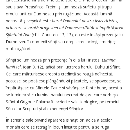
sau slava Preasfintei Treimi şi luminează sufletul şi trupul
omului unit cu Dumnezeu prin rugăciune. Această lumină
necreată şi veşnică este
harul Domnului nostru Iisus Hristos,
prin care se arată dragostea lui Dumnezeu-Tatăl şi împărtăşirea
Sfântului Duh
(cf. II Corinteni 13, 13), ea este însăşi prezenţa lui
Dumnezeu în oamenii sfinţi sau drept-credincioşi, smeriţi şi
mult rugători.
Sfinţii se luminează prin prezenţa în ei a lui Hristos,
Lumina
lumii
(cf. Ioan 8, 12), adică prin lucrarea harului Duhului Sfânt.
Cei care mărturisesc dreapta credinţă se roagă neîncetat,
postesc, se pocăiesc plângându-şi păcatele, se spovedesc, se
împărtăşesc cu Sfintele Taine şi săvârşesc fapte bune, aceştia
se luminează cu lumina harului necreat despre care vorbeşte
Sfântul Grigorie Palama în scrierile sale teologice, pe temeiul
Sfintelor Scripturi şi al experienţei Sfinţilor.
În scrierile sale privind apărarea isihaştilor, adică a acelor
monahi care se retrag în locuri liniştite pentru a se ruga