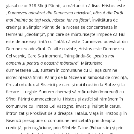
glasul celor 318 Sfinți Părinți, a mărturisit că Iisus Hristos este
„Dumnezeu adevărat din Dumnezeu adevărat, născut din Tatăl
mai înainte de toți vecii, născut, iar nu făcut”
. Învățătura de
credință a Sfinților Părinți de la Niceea se concentrează în
termenul „deoființă”, prin care se măr­turisește limpede că Fiul
este de aceeași ființă cu Tatăl, că este Dumnezeu adevărat din
Dumnezeu adevărat. Cu alte cuvinte, Hristos este Dumnezeu
Cel veșnic, Care S-a înomenit, întrupându-Se „
pentru noi
oamenii și pentru a noastră mântuire
”. Mărturisind
dumnezeirea Lui, suntem în comuniune cu El, așa cum ne
încredințează Sfinții Părinți de la Niceea în Simbolul de credință,
Crezul ortodox al Bisericii pe care și noi îl rostim la Botez și la
fiecare Liturghie. Suntem chemați să mărturisim împreună cu
Sfinții Părinți dumnezeirea lui Hristos și astfel să rămânem în
comuniune cu Hristos Cel Răstignit, Înviat și Înălțat la ceruri,
Întronizat și Proslăvit de-a dreapta Tatălui. Viața în Hristos și în
Biserică presupune o comuniune neîncetată prin dreapta
credință, prin rugăciune, prin Sfintele Taine (Euharistie) şi prin