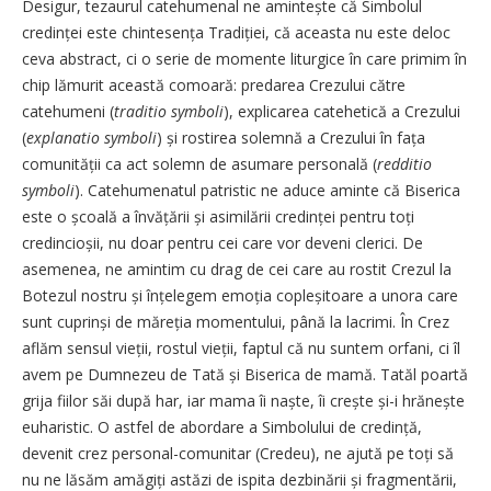
Desigur, tezaurul catehumenal ne amin­tește că Simbolul
credinței este chinte­sența Tradiției, că aceasta nu este deloc
ceva abstract, ci o serie de momente liturgice în care primim în
chip lămurit această comoară: predarea Crezului către
catehumeni (
traditio symboli
), explicarea catehetică a Crezului
(
explanatio symboli
) și rostirea solemnă a Crezului în fața
comunității ca act solemn de asumare personală (
redditio
symboli
). Catehumenatul patristic ne aduce aminte că Biserica
este o școală a învățării și asimilării credinței pentru toți
credincioșii, nu doar pentru cei care vor deveni clerici. De
asemenea, ne amintim cu drag de cei care au rostit Crezul la
Botezul nostru și înțelegem emoția cople­șitoare a unora care
sunt cuprinși de măreția momentului, până la lacrimi. În Crez
aflăm sensul vieții, rostul vieții, faptul că nu suntem orfani, ci îl
avem pe Dumnezeu de Tată și Biserica de mamă. Tatăl poartă
grija fiilor săi după har, iar mama îi naște, îi crește și-i hrănește
euharistic. O astfel de abordare a Simbolului de credință,
devenit crez per­so­nal-comunitar (Credeu), ne ajută pe toți să
nu ne lăsăm amăgiți astăzi de ispita dezbinării și fragmentării,