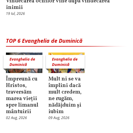
Vindecarea ochilor vine după vindecarea
inimii
19 Iul, 2026
TOP 6 Evanghelia de Duminică
Evanghelia de
Evanghelia de
Duminică
Duminică
Împreună cu
Mult ni se va
Hristos,
împlini dacă
traversăm
mult credem,
marea vieții
ne rugăm,
spre limanul
nădăjduim și
mântuirii
iubim
02 Aug, 2026
09 Aug, 2026