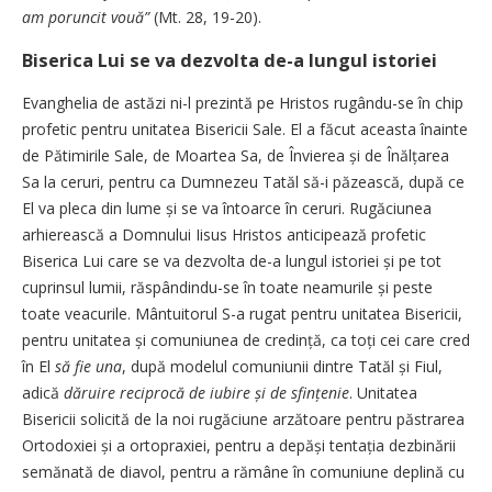
am poruncit vouă”
(Mt. 28, 19-20).
Biserica Lui se va dezvolta de-a lungul istoriei
Evanghelia de astăzi ni-l prezintă pe Hristos rugându-se în chip
profetic pentru unitatea Bisericii Sale. El a făcut aceasta îna­inte
de Pătimirile Sale, de Moartea Sa, de Învierea și de Înălțarea
Sa la ceruri, pentru ca Dumnezeu Tatăl să-i păzească, după ce
El va pleca din lume și se va întoarce în ceruri. Rugăciunea
arhierească a Domnului Iisus Hristos anticipează profetic
Biserica Lui care se va dezvolta de-a lungul istoriei și pe tot
cuprinsul lumii, răspândindu-se în toate neamurile și peste
toate veacurile. Mântuitorul S-a rugat pentru unitatea Bisericii,
pentru unitatea și comuniunea de credință, ca toți cei care cred
în El
să fie una
, după modelul comuniunii dintre Tatăl și Fiul,
adică
dăruire reciprocă de iubire și de sfințenie
. Unitatea
Bisericii solicită de la noi rugăciune arzătoare pentru păstrarea
Ortodoxiei și a ortopraxiei, pentru a depăși tentația dezbinării
semănată de diavol, pentru a rămâne în comuniune deplină cu