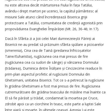
nu este altceva decât mărturisirea Fiului în fața Tatălui,
avându-i drept martori pe ucenici, la capătul pământesc al
misiunii Sale atunci când încre­dințează Biserica grijii
protectoare a Tatălui, comunitatea de cre­dință agonisită prin
propovăduirea Evangheliei Împărăției (Mt. 26, 36-46; In 17).
Dacă în Sfânta zi a Joii celei Mari dumnezeieștii Părinți ai
Bisericii ne-au pre­dat să prăznuim sfânta spălare a picioarelor
(smerenia), Cina cea de Taină (predarea înfricoșatelor
Taine/Euharis­tia), rugăciunea cea mai presus de fire
(rugăciunea cea cu sudori de sânge) și vânzarea Domnului
(trădarea), Duminica dintre Înălțare și Cincizecime readuce în
prim-plan aspectul profetic al rugăciunii Domnului din
Ghetsimani, unitatea Bisericii. Tot ce s-a petrecut la rugăciune
în grădina Ghetsimani a fost mai presus de fire. Rugăciunea
cutremurătoare din grădina teascului de măs­line mai înainte ca
El să fie părăsit și trădat, condamnat la moartea pe Cruce,
zdrobit apoi ca un ciorchine în teasc, este parte a luptei Sale
între viață și moarte, în ultimele ceasuri. Agonia Lui este