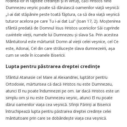
rodirea lor în faptele credinței și în virtuți, căci Hristos fiind
Dumnezeu veșnic poate să dăruiască oamenilor viață veș­nică:
„I-ai dat stăpânire peste toată făptura, ca să dea viață veșnică
tuturor acelora pe care Tu i-ai dat Lui” (Ioan 17, 2). Moștenirea
sfântă predată de Domnul Iisus Hristos ucenicilor Săi cuprinde
cuvintele vieții, numele lui Dumnezeu și slava Sa. Prin acestea
Mântuitorul este mărturisit Domn al vieții celei veșnice, cel Ce
este, Adonai, Cel din care strălucește slava dumnezeirii, așa
cum se vede în icoanele Bisericii.
Lupta pentru păstrarea dreptei credințe
Sfântul Atanasie cel Mare al Alexandriei, luptător pentru
Ortodoxie, mărturisea că dacă Hristos nu este Dumnezeu,
atunci El nu poate îndumnezei pe om. Iar dacă Hristos este un
simplu om și nu este Dumnezeu veșnic, atunci El nu poate
dărui oamenilor viața cea veșnică. Sfinții Părinți ai Bisericii
întruchipează lupta pentru păstrarea dreptei credințe celei
mântuitoare prin care se dobândește viața cea veșnică.