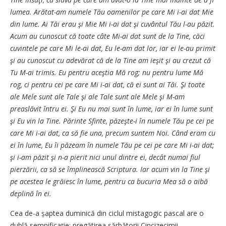
lumea. Arătat-am numele Tău oamenilor pe care Mi i-ai dat Mie
din lume. Ai Tăi erau şi Mie Mi i-ai dat şi cuvântul Tău l-au păzit.
Acum au cunoscut că toate câte Mi-ai dat sunt de la Tine, căci
cuvintele pe care Mi le-ai dat, Eu le-am dat lor, iar ei le-au primit
şi au cunoscut cu adevărat că de la Tine am ieşit şi au crezut că
Tu M-ai trimis. Eu pentru aceştia Mă rog; nu pentru lume Mă
rog, ci pentru cei pe care Mi i-ai dat, că ei sunt ai Tăi. Şi toate
ale Mele sunt ale Tale şi ale Tale sunt ale Mele şi M-am
preaslăvit întru ei. Şi Eu nu mai sunt în lume, iar ei în lume sunt
şi Eu vin la Tine. Părinte Sfinte, păzeşte-i în numele Tău pe cei pe
care Mi i-ai dat, ca să fie una, precum suntem Noi. Când eram cu
ei în lume, Eu îi păzeam în numele Tău pe cei pe care Mi i-ai dat;
şi i-am păzit şi n-a pierit nici unul dintre ei, decât numai fiul
pierzării, ca să se împlinească Scriptura. Iar acum vin la Tine şi
pe acestea le grăiesc în lume, pentru ca bucuria Mea să o aibă
deplină în ei.
Cea de-a șaptea duminică din ciclul mistagogic pascal are o
dublă semni­ficație: pregătirea sărbătorii Cinci­zecimii,