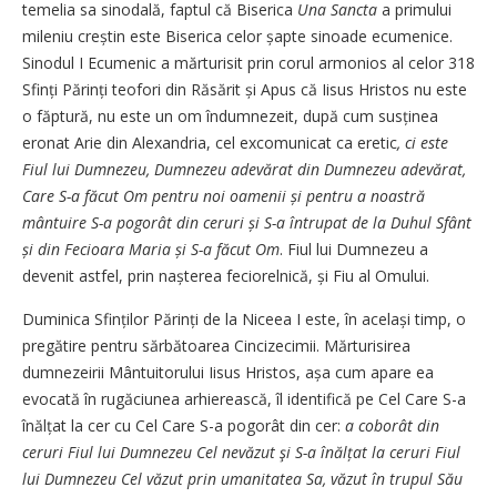
temelia sa sinodală, faptul că Biserica
Una Sancta
a primului
mileniu creștin este Biserica celor șapte sinoade ecumenice.
Sinodul I Ecumenic a mărturisit prin corul armonios al celor 318
Sfinți Părinți teofori din Răsărit și Apus că Iisus Hristos nu este
o făptură, nu este un om îndumnezeit, după cum susținea
eronat Arie din Alexandria, cel excomunicat ca eretic
, ci este
Fiul lui Dumnezeu, Dumnezeu adevărat din Dumnezeu adevărat,
Care S-a făcut Om
pentru noi oamenii și pentru a noastră
mântuire S-a pogorât din ceruri și S-a întrupat de la Duhul Sfânt
și din Fecioara Maria și S-a făcut Om
. Fiul lui Dumnezeu a
devenit astfel, prin nașterea feciorelnică, și Fiu al Omului.
Duminica Sfinților Părinți de la Niceea I este, în același timp, o
pregătire pentru sărbătoarea Cincizecimii. Mărturisirea
dumnezeirii Mântuitorului Iisus Hristos, așa cum apare ea
evocată în rugăciunea arhierească, îl identifică pe Cel Care S-a
înălțat la cer cu Cel Care S-a pogorât din cer:
a coborât din
ceruri Fiul lui Dumnezeu Cel nevăzut şi S-a înălțat la ceruri Fiul
lui Dumnezeu Cel văzut prin umanitatea Sa, văzut în trupul Său