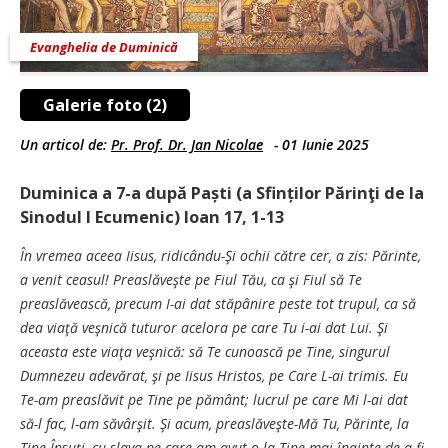
Evanghelia de Duminică
Galerie foto (2)
Un articol de:
Pr. Prof. Dr. Jan Nicolae
-
01 Iunie 2025
Duminica a 7-a după Paști (a Sfinților Părinţi de la
Sinodul I Ecumenic) Ioan 17, 1-13
În vremea aceea Iisus, ridicându-Şi ochii către cer, a zis: Părinte,
a venit ceasul! Preaslăveşte pe Fiul Tău, ca şi Fiul să Te
preaslăvească, precum I-ai dat stăpânire peste tot trupul, ca să
dea viaţă veşnică tuturor acelora pe care Tu i-ai dat Lui. Şi
aceasta este viaţa veşnică: să Te cunoască pe Tine, singurul
Dumnezeu adevărat, şi pe Iisus Hristos, pe Care L-ai trimis. Eu
Te-am preaslăvit pe Tine pe pământ; lucrul pe care Mi l-ai dat
să-l fac, l-am săvârşit. Şi acum, preaslăveşte-Mă Tu, Părinte, la
Tine Însuţi, cu slava pe care am avut-o la Tine mai înainte de a fi