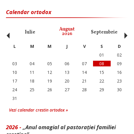
Calendar ortodox
‹
›
August
Iulie
Septembrie
O
2026
L
M
M
J
V
S
D
01
02
03
04
05
06
07
08
09
10
11
12
13
14
15
16
17
18
19
20
21
22
23
24
25
26
27
28
29
30
31
Vezi calendar crestin ortodox »
2026 -
„Anul omagial al pastorației familiei