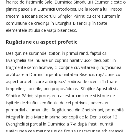
înainte de Pătimirile Sale. Duminica Sinodului I Ecumenic este o
plinire pascală a Duminicii Ortodoxiei. De la icoana lui Hristos
trecem la icoana soborului Sfinților Părinți cu care suntem în
comuniune de credință în Liturghia Bisericii și în toate
elementele stilului de viață bisericesc.
Rugăciune cu aspect profetic
Desigur, ne surprinde izbitor, în primul rând, faptul că
Evanghelia zilei nu are un cuprins narativ ușor decupabil în
fragmente semnificative, ci conține cuvântarea și rugăciunea
arzătoare a Domnului pentru unitatea Bisericii, rugăciune cu
aspect profetic care anticipează rodirea de ucenici în toate
timpurile și locurile, prin propovăduirea Sfinților Apostoli și a
Sfinților Părinți și protejarea acestora în lume și istorie de
ispitele dezbinării semănate de cel potrivnic, adversarul
primordial al umanității. Rugăciunea din Ghetsimani, pomenită
integral în Joia Mare în prima pericopă de la Denia celor 12
Evanghelii și parțial în Duminica a 7-a după Paști, numită
rugăciunea cea mai presus de fire sau rugăciunea arhierească,