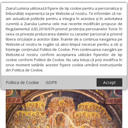
Ziarul Lumina utilizează fişiere de tip cookie pentru a personaliza și
îmbunătăți experiența ta pe Website-ul nostru. Te informăm că ne-
am actualizat politicile pentru a integra în acestea și în activitatea
curentă a Ziarului Lumina cele mai recente modificări propuse de
Regulamentul (UE) 2016/679 privind protecția persoanelor fizice în
ceea ce privește prelucrarea datelor cu caracter personal și privind
libera circulație a acestor date. Înainte de a continua navigarea pe
Website-ul nostru te rugăm să aloci timpul necesar pentru a citi și
Ziarul Lumina
›
Teologie și spiritualitate
›
Evanghelia de
înțelege conținutul Politicii de Cookie. Prin continuarea navigării pe
Duminică
›
Rugăciunea arhierească și mai presus de fire oglindită
Website-ul nostru confirmi acceptarea utilizării fişierelor de tip
în Crezul Bisericii
cookie conform Politicii de Cookie. Nu uita totuși că poți modifica în
orice moment setările acestor fişiere cookie urmând instrucțiunile
Rugăciunea arhierească și mai presus de
din Politica de Cookie.
fire oglindită în Crezul Bisericii
Politica de Cookie
GDPR
Accept