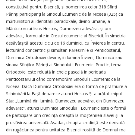
constitutivă pentru Biserică, și pomenirea celor 318 Sfinți
Părinți participanți la ­Sinodul Ecumenic de la Niceea (325) ca
mărturisitori ai iden­tității paradoxale, divi­no-umane, a
Mântuitorului Iisus Hristos, Dumnezeu adevărat și om
adevărat, formulate în Crezul ecumenic al Bisericii. În simetria
desăvârșită acestui ciclu de 16 duminici, cu Învierea în centru,
lecturând concentric și simultan Păresimile și Penticostarul,
Duminica Ortodoxiei devine, în lumina Învierii, Duminica sau
sinaxa Sfinților Părinți ai Sinodului I Ecumenic. Practic, tema
Ortodoxiei este reluată în cheie pascală în perioada
Penticostarului când comemorăm Sinodul I Ecumenic de la
Niceea. Dacă Duminica Ortodoxiei era o formă de prăznuire a
Schimbării la Față deoarece atunci Hristos Și-a arătat chipul
Său: „Lumină din lumină, Dumnezeu adevărat din Dumnezeu
adevărat”, atunci Duminica Sinodului I Ecumenic este o formă
de participare prin credință dreaptă la moștenirea slavei și la
proslăvirea universală. Așadar, dreapta credință este derivată
din rugăciunea pentru unitatea Bisericii rostită de Domnul mai