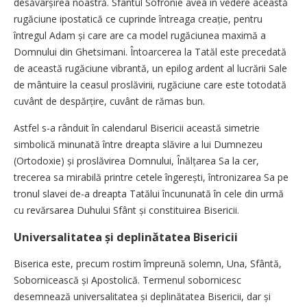
desă­vârșirea noastră. Sfântul Sofronie avea în vedere această
rugăciune ipostatică ce cuprinde întreaga creație, pentru
întregul Adam și care are ca model rugăciunea maximă a
Domnului din Ghetsimani. Întoarcerea la Tatăl este precedată
de această rugăciune vibrantă, un epilog ardent al lucrării Sale
de mântuire la ceasul proslăvirii
,
rugăciune care este totodată
cuvânt de despărțire, cuvânt de rămas bun.
Astfel s-a rânduit în calendarul Bisericii această simetrie
simbolică minunată între dreapta slăvire a lui Dumnezeu
(Ortodoxie) și proslăvirea Domnului, Înălța­rea Sa la cer,
trecerea sa mirabilă printre cetele îngerești, întronizarea Sa pe
tronul slavei de-a dreapta Tatălui încununată în cele din urmă
cu revărsarea Duhului Sfânt și constituirea Bisericii.
Universalitatea și deplinătatea Bisericii
Biserica este, precum rostim împreună solemn, Una, Sfântă,
Sobornicească și Apostolică. Termenul sobornicesc
desemnează universalitatea și deplinătatea Bisericii, dar și