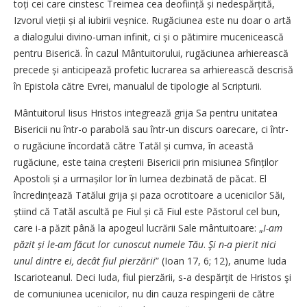
toți cei care cinstesc Treimea cea deoființă și nedespărțită,
Izvorul vieții și al iubirii veșnice. Rugăciunea este nu doar o artă
a dialogului divino-uman infinit, ci și o pătimire mucenicească
pentru Biserică. În cazul Mântuitorului, rugăciunea arhierească
precede și anticipează profetic lucrarea sa arhierească descrisă
în Epistola către Evrei, manualul de ­tipologie al Scripturii.
Mântuitorul Iisus Hristos integrează grija Sa pentru unitatea
Bisericii nu într-o parabolă sau într-un discurs oarecare, ci într-
o rugăciune încordată către Tatăl și cumva, în această
rugăciune, este taina creșterii Bisericii prin misiunea Sfinților
Apostoli și a urmașilor lor în lumea dezbinată de păcat. El
încredințează Tatălui grija și paza ocrotitoare a ucenicilor Săi,
știind că Tatăl ascultă pe Fiul și că Fiul este Păstorul cel bun,
care i-a păzit până la apogeul lucrării Sale mântuitoare: „
I-am
păzit și le-am făcut lor cunoscut numele Tău
.
Şi n-a pierit nici
unul dintre ei, decât fiul pierzării
” (Ioan 17, 6; 12), anume Iuda
Iscarioteanul. Deci Iuda, fiul pierzării, s-a despărțit de Hristos şi
de comuniunea ucenicilor, nu din cauza respingerii de către