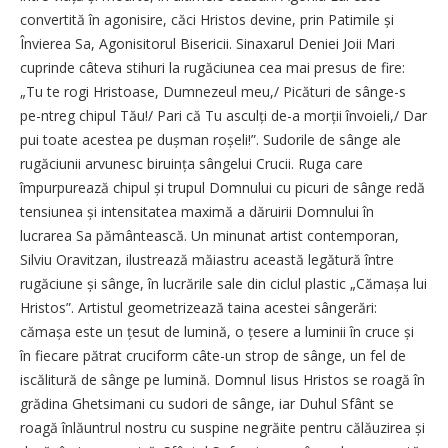
convertită în agonisire, căci Hristos devine, prin Patimile și
Învierea Sa, Agonisitorul Bisericii. Sinaxarul Deniei Joii Mari
cuprinde câteva stihuri la rugăciunea cea mai presus de fire:
„Tu te rogi Hristoase, Dumnezeul meu,/ Picături de sânge-s
pe-ntreg chipul Tău!/ Pari că Tu asculți de-a morții învoieli,/ Dar
pui toate acestea pe dușman roșeli!”. Sudorile de sânge ale
rugăciunii arvunesc biruința sângelui Crucii. Ruga care
împurpurează chipul și trupul Domnului cu picuri de sânge redă
tensiunea și intensitatea maximă a dăruirii Domnului în
lucrarea Sa pământească. Un minunat artist contemporan,
Silviu Oravitzan, ilustrează măiastru această legătură între
rugăciune și sânge, în lucrările sale din ciclul plastic „Cămașa lui
Hristos”. Artistul geometrizează taina acestei sângerări:
cămașa este un țesut de lumină, o țesere a luminii în cruce și
în fiecare pătrat cruciform ­câte-un strop de sânge, un fel de
iscălitură de sânge pe lumină. Domnul Iisus Hristos se roagă în
grădina Ghetsimani cu sudori de sânge, iar Duhul Sfânt se
roagă înlăuntrul nostru cu suspine negrăite pentru călăuzirea și