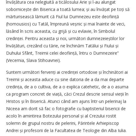
învățătura cea nelegiuită a ticălosului Arie și l-au alungat
sobornicește din Biserica a toată lumea; și au învățat pe toți să
mărturisească lămurit că Fiul lui Dumnezeu este deoființă
(homousios) cu Tatăl, împreună veșnic și mai înainte de veci,
lăsând în scris aceasta, cu grijă și cu evlavie, în Simbolul
credinței. Pentru aceasta și noi, următori dumnezeieștilor lor
învățături, crezând cu tărie, ne închinăm Tatălui și Fiului și
Duhului Sfânt, Treimii celei deoființă, întru o Dumnezeire”
(Vecernia, Slava Stihoavnei).
Suntem următori fervenți ai credinței ortodoxe și închinători ai
Treimii și aceasta aduce cu sine datoria de a da mai departe
credința, de a o cultiva, de a o explica catehetic, de a o asuma
ca program concret de viață, căci Crezul descrie sensul vieții în
Hristos și în Biserică. Atunci când am ajuns într-un pelerinaj la
Niceea am dorit să fac o fotografie cu baptisteriul bisericii de
acolo în amintirea Botezului personal și al Crezului rostit
solemn de grupul nostru de pelerini, Părintele Arhiepiscop
Andrei și profesorii de la Facultatea de Teologie din Alba Iulia.