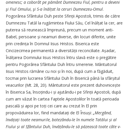
omenesc; a coborât pe pământ Dumnezeu Fiul, pentru a deveni
şi Fiul Omului, şi S-a înălțat la ceruri Dumnezeu-Omul
.
Pogorârea Sfântului Duh peste Sfinții Apostoli, trimis de către
Dumnezeu Tatăl la rugămintea Fiului Său, Cel înălțat la cer, are
puterea să reunească împreună, precum un moment anti-
Babel, persoane și neamuri diverse, din locuri diferite, unite
prin credința în Domnul Iisus Hristos. Biserica este
Cincizecimea permanentă a diversității reconciliate. Așadar,
Înălțarea Domnului Iisus Hristos întru slavă este o pregătire
pentru Pogorârea Sfântului Duh întru smerenie. Mântuitorul
Iisus Hristos rămâne cu noi și în noi, după cum a făgăduit,
tocmai prin lucrarea Sfântului Duh în Biserică până la sfârșitul
veacurilor (Mt. 28, 20). Mântuitorul este prezent duhov­nicește
în Biserica Sa, însoțindu-i și ajutându-i pe Sfinții Apostoli, după
cum am văzut în cartea Faptele Apostolilor în toată perioada
pascală și apoi pe toți cei care au crezut în El prin
propovăduirea lor, fiind mandatați de El Însuși:
„Mergând,
învățați toate neamurile, botezându-le în numele Tatălui și al
Fiului și al Sfântului Duh, învățându-le să păzească toate câte v-