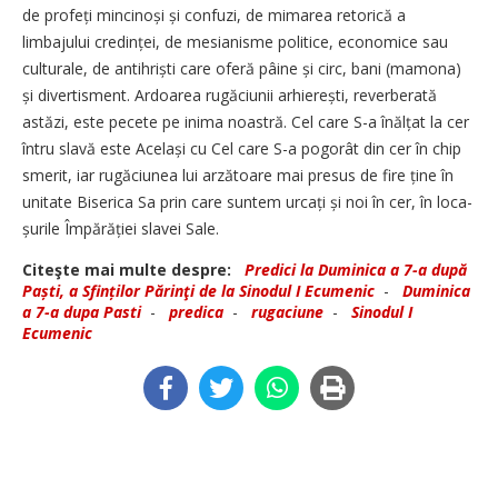
de profeți mincinoși și confuzi, de mimarea retorică a
limbajului cre­dinței, de mesianisme politice, eco­nomice sau
culturale, de anti­hriști care oferă pâine și circ, bani (mamona)
și divertisment. Ardoarea rugăciunii arhierești, reverberată
astăzi, este pecete pe inima noastră. Cel care S-a înălțat la cer
întru slavă este Același cu Cel care S-a pogorât din cer în chip
smerit, iar rugăciunea lui arzătoare mai presus de fire ține în
unitate Biserica Sa prin care suntem urcați și noi în cer, în loca­
șurile Împărăției slavei Sale.
Citeşte mai multe despre:
Predici la Duminica a 7-a după
Paști, a Sfinților Părinţi de la Sinodul I Ecumenic
-
Duminica
a 7-a dupa Pasti
-
predica
-
rugaciune
-
Sinodul I
Ecumenic