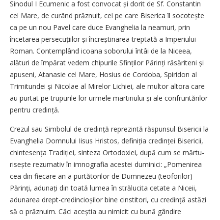
Sinodul I Ecumenic a fost convocat și dorit de Sf. Constantin
cel Mare, de curând prăznuit, cel pe care Biserica îl socotește
ca pe un nou Pavel care duce Evanghelia la neamuri, prin
încetarea persecuțiilor și încreștinarea treptată a Imperiului
Roman. Contemplând icoana soborului întâi de la Niceea,
alături de împărat vedem chipurile Sfinților Părinți răsăriteni și
apuseni, Atanasie cel Mare, Hosius de Cordoba, Spiridon al
Trimitundei și Nicolae al Mirelor Lichiei, ale multor altora care
au purtat pe trupurile lor urmele martiriului și ale confruntărilor
pentru credință.
Crezul sau Simbolul de cre­dință reprezintă răspunsul Bisericii la
Evanghelia Domnului ­Iisus Hristos, definiția credinței Bisericii,
chintesența Tradiției, sinteza Ortodoxiei, după cum se mărtu­
risește rezumativ în imnografia acestei duminici: „Pomenirea
cea din fiecare an a purtătorilor de Dumnezeu (teoforilor)
Părinți, adunați din toată lumea în strălucita cetate a Niceii,
adunarea drept-credincioșilor bine cinstitori, cu credință astăzi
să o prăznuim. Căci aceștia au nimicit cu bună gândire