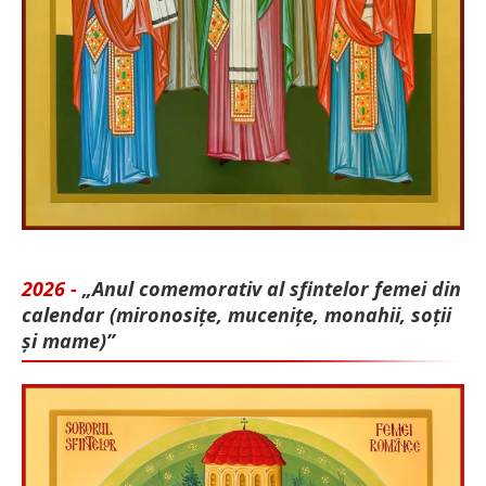
2026 -
„Anul comemorativ al sfintelor femei din
calendar (mironosițe, mu­cenițe, monahii, soții
și mame)”