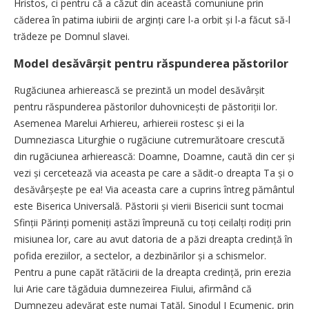
Hristos, ci pentru că a căzut din această comuniune prin
căderea în patima iubirii de arginți care l-a orbit și l-a făcut să-l
trădeze pe Domnul slavei.
Model desăvârșit pentru răspunderea păstorilor
Rugăciunea arhierească se prezintă un model desăvârșit
pentru răspunderea păstorilor duhov­nicești de păstoriții lor.
Asemenea Marelui Arhiereu, arhiereii rostesc și ei la
Dumneziasca Liturghie o rugăciune cutremurătoare crescută
din rugăciunea arhierească: Doamne, Doamne, caută din cer și
vezi și cercetează via aceasta pe care a sădit-o dreapta Ta și o
desăvârșește pe ea! Via aceasta care a cuprins întreg pământul
este Biserica Universală. Păstorii și vierii Bisericii sunt tocmai
Sfinții Părinți po­meniți astăzi împreună cu toți ceilalți rodiți prin
misiunea lor, care au avut datoria de a păzi dreapta credință în
pofida ereziilor, a sectelor, a dezbinărilor și a schismelor.
Pentru a pune capăt rătăcirii de la dreapta credință, prin erezia
lui Arie care tăgăduia dumnezeirea Fiului, afirmând că
Dumnezeu adevărat este numai Tatăl, Sinodul I Ecumenic, prin