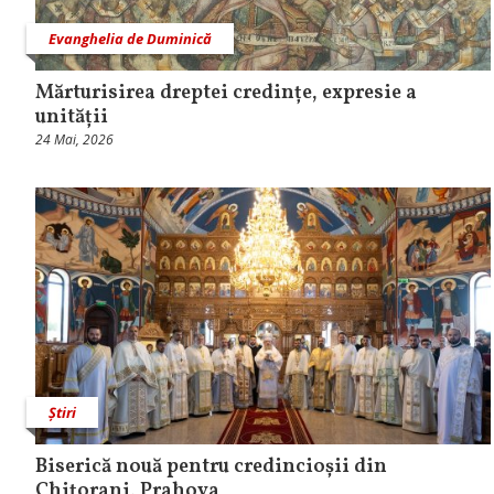
Evanghelia de Duminică
Mărturisirea dreptei credințe, expresie a
unității
24 Mai, 2026
Știri
Biserică nouă pentru credincioșii din
Chițorani, Prahova