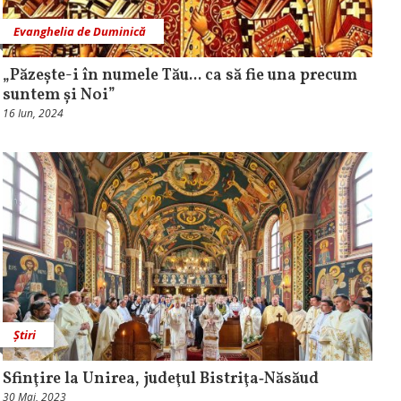
Evanghelia de Duminică
„Păzește-i în numele Tău... ca să fie una precum
suntem și Noi”
16 Iun, 2024
Știri
Sfinţire la Unirea, judeţul Bistriţa‑Năsăud
30 Mai, 2023