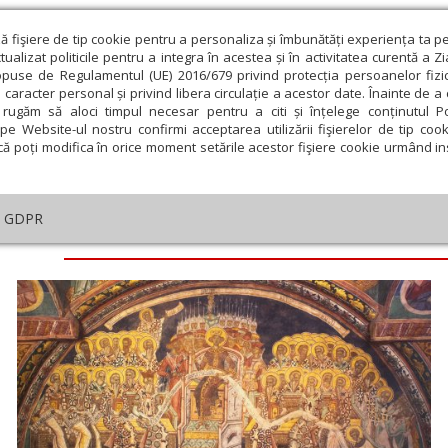
ză fişiere de tip cookie pentru a personaliza și îmbunătăți experiența ta p
alizat politicile pentru a integra în acestea și în activitatea curentă a Z
opuse de Regulamentul (UE) 2016/679 privind protecția persoanelor fizi
 caracter personal și privind libera circulație a acestor date. Înainte de 
eologie și spiritualitate
Educaţie și Cultură
Societate
rugăm să aloci timpul necesar pentru a citi și înțelege conținutul Pol
pe Website-ul nostru confirmi acceptarea utilizării fişierelor de tip cook
că poți modifica în orice moment setările acestor fişiere cookie urmând ins
GDPR