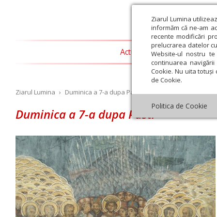
Ziarul Lumina utilizea
informăm că ne-am actu
recente modificări pr
prelucrarea datelor cu
Actualitate religioasă
T
Website-ul nostru te 
continuarea navigării 
Cookie. Nu uita totuși 
de Cookie.
Ziarul Lumina
›
Duminica a 7-a dupa Pasti
Politica de Cookie
Duminica a 7-a dupa Pasti