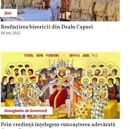
Știri
Resfințirea bisericii din Dealu Capsei
06 Iun, 2022
Evanghelia de Duminică
Prin credință înțelegem cunoașterea adevărată