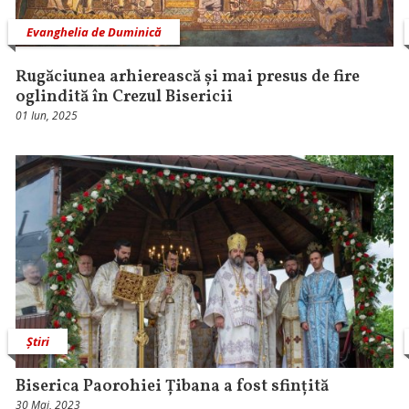
Evanghelia de Duminică
Rugăciunea arhierească și mai presus de fire
oglindită în Crezul Bisericii
01 Iun, 2025
Știri
Biserica Paorohiei Țibana a fost sfințită
30 Mai, 2023