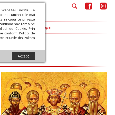
e Website-ul nostru. Te
iarului Lumina cele mai
ce în ceea ce privește
a continua navigarea pe
Opinii
Filantropie
iticii de Cookie. Prin
ie conform Politicii de
trucțiunile din Politica
Accept