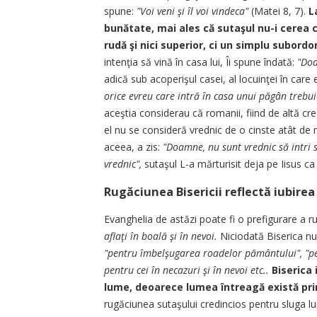
spune:
"Voi veni şi îl voi vindeca"
(Matei 8, 7).
L
bunătate, mai ales că sutaşul nu-i cerea ce
rudă şi nici superior, ci un simplu subordo
intenţia să vină în casa lui, Îi spune îndată:
"Doa
adică sub acoperişul casei, al locuinţei în care 
orice evreu care intră în casa unui păgân trebuie
aceştia considerau că romanii, fiind de altă cred
el nu se consideră vrednic de o cinste atât de 
aceea, a zis:
"Doamne, nu sunt vrednic să intri 
vrednic",
sutaşul L-a mărturisit deja pe Iisus ca
Rugăciunea Bisericii reflectă iubire
Evanghelia de astăzi poate fi o prefigurare a r
aflaţi în boală şi în nevoi.
Niciodată Biserica nu
"pentru îmbelşugarea roadelor pământului", "pen
pentru cei în necazuri şi în nevoi etc..
Biserica
lume, deoarece lumea întreagă există pri
rugăciunea sutaşului credincios pentru sluga lu