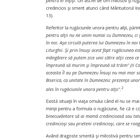
pentru ei înşişi.
Un astfel de om milostiv şi rugă
credincios şi smerit atunci când Mântuitorul Iis
13).
Referitor la rugăciunile unora pentru alţii, păr
pentru alţii nu ne unim numai cu Dumnezeu, ci ş
în noi. Aşa circulă puterea lui Dumnezeu în noi 
Liturghii. Şi prin însuşi acest fapt rugăciunea es
mângâiere să putem zice unii către alţii ceea ce 
împreună să murim şi împreună să trăim" (II Corin
aceasta Îl au pe Dumnezeu Însuşi nu mai mor sau, 
Biserica, ca unitate în Dumnezeu: prezenţa unora 
2
ales în rugăciunile unora pentru alţii".
Există situaţii în viaţa omului când el nu se mai
minţii pentru a formula o rugăciune, fie că e cop
binecuvântare să ai mamă credincioasă sau tată 
credincioşi sau prieteni credincioşi, care se roa
Având dragoste smerită şi milostivă pentru sem