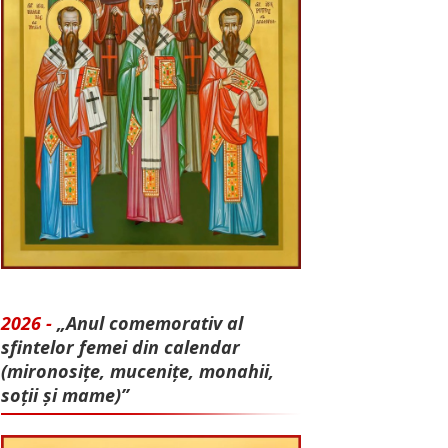
2026 -
„Anul comemorativ al
sfintelor femei din calendar
(mironosițe, mu­cenițe, monahii,
soții și mame)”