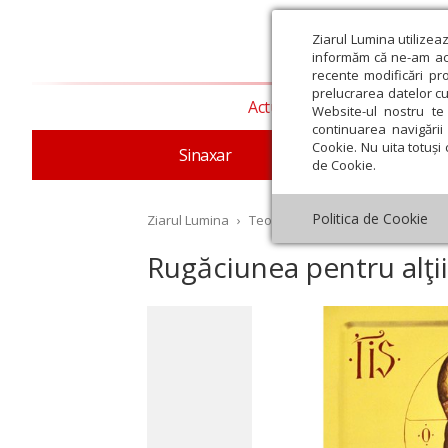
Ziarul Lumina utilizea
informăm că ne-am actu
recente modificări pr
prelucrarea datelor cu
Actualitate religioasă
T
Website-ul nostru te 
continuarea navigării 
Cookie. Nu uita totuși 
Sinaxar
Apostolul zilei
Evang
de Cookie.
Politica de Cookie
Ziarul Lumina
›
Teologie și spiritualitate
›
Evang
Rugăciunea pentru alţii
st
Septembrie
Octombrie
Noiembrie
Decembrie
Ianuar