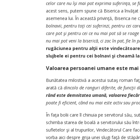
celor care nu îşi mai pot exprima suferinţa, se 
acest sens, putem spune că Biserica a învăţat mu
asemenea lui. În această privinţă, Biserica ne 
bolnavii, pentru toţi cei suferinzi, pentru cei car
care pot şi pentru cei ce nu mai pot să se roage e
nu mai pot veni la biserică, ci zac în pat, fie în p
rugăciunea pentru alţii este vindecătoare 
slujbele ei pentru cei bolnavi şi cheamă la
Valoarea persoanei umane este mai pr
Bunătatea milostivă a acestui sutaş roman faţă d
arată că
dincolo de ranguri diferite, de funcţii dif
rând este demnitatea umană, valoarea fiecăr
poate fi eficient, când nu mai este activ sau prod
În faţa bolii care îl chinuia pe servitorul său, 
schimba starea de boală a servitorului său înt
sufletelor şi al trupurilor, Vindecătorul Care f
vorba aici despre grija unei slugi faţă de stăpâ