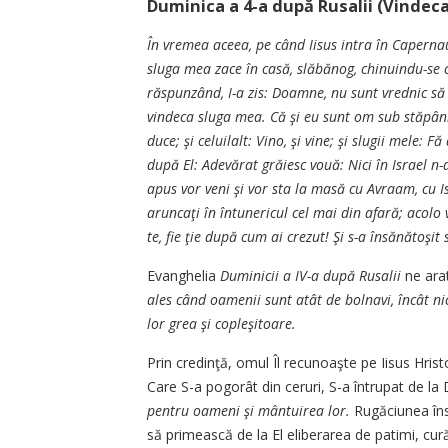
Duminica a 4-a după Rusalii (Vindecar
În vremea aceea, pe când Iisus intra în Caperna
sluga mea zace în casă, slăbănog, chinuindu-se cum
răspunzând, I-a zis: Doamne, nu sunt vrednic să
vindeca sluga mea. Că şi eu sunt om sub stăpânir
duce; şi celuilalt: Vino, şi vine; şi slugii mele: F
după El: Adevărat grăiesc vouă: Nici în Israel n-a
apus vor veni şi vor sta la masă cu Avraam, cu Isa
aruncaţi în întunericul cel mai din afară; acolo v
te, fie ţie după cum ai crezut! Şi s-a însănătoşit 
Evanghelia
Duminicii a IV-a după Rusalii
ne ara
ales când oamenii sunt atât de bolnavi, încât ni
lor grea şi copleşitoare.
Prin credinţă, omul Îl recunoaşte pe Iisus Hris
Care S-a pogorât din ceruri, S-a întrupat de la
pentru oameni şi mântuirea lor.
Rugăciunea îns
să primească de la El eliberarea de patimi, cură