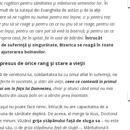
fac rugători pentru sănătatea şi mântuirea semenilor lor.
În
lt de la sutaşul din Evanghelia de astăzi şi de la alţii
cere
să ne rugăm nu numai pentru noi înşine, ci şi pentru toţi
e ştiu să se roage şi pentru cei ce nu ştiu să se roage, pentru cei
i înşişi, pentru cei care pot să vină la biserică, şi pentru cei ce
ropria casă, fie în spital, fie în case de bătrâni.
Întrucât
de suferinţă şi singurătate, Biserica se roagă în toate
 ajutorarea bolnavilor.
esus de orice rang şi stare a vieţii
e servitorul lui, solidaritatea lui cu omul aflat în suferinţă, ne
erite în societate, şi stări ale vieţii,
ceea ce contează în primul
ui om în faţa lui Dumnezeu,
chiar şi atunci când omul nu mai
uctiv din cauza bolii ori a vârstei prea înaintate.
sutaşul nu poate face nimic, întrucât nu are capacitatea de a
r-una de sănătate deplină. De aceea, el merge la Iisus, Doctorul
ace minuni. Văzând
grija stăpânului faţă de sluga sa
– nu este
nul său, ci de
grija stăpânului faţă de slugă
–, Mântuitorul îi