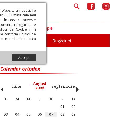
e Website-ul nostru. Te
iarului Lumina cele mai
ce în ceea ce privește
a continua navigarea pe
Opinii
Filantropie
iticii de Cookie. Prin
ie conform Politicii de
trucțiunile din Politica
iturgica
Patristica
Rugăciuni
Accept
Calendar ortodox
‹
›
August
Iulie
Septembrie
Octombrie
Noiembri
2026
L
M
M
J
V
S
D
01
02
03
04
05
06
07
08
09