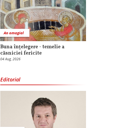
An omagial
Buna înțelegere - temelie a
căsniciei fericite
04 Aug, 2026
Editorial