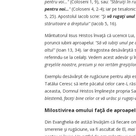
pentru voi…"
(Coloseni 1, 9), sau:
"Stăruiţi în 
pentru noi…
"
(Coloseni 4, 2-4); iar pe tesaloni
5, 25). Apostolul Iacob scrie:
"Şi
vă rugaţi unul 
stăruitoare a dreptului"
(Iacob 5, 16).
Mântuitorul Iisus Hristos învaţă că ucenicii Lui
poruncii iubirii aproapelui:
"Să vă iubiţi unul pe 
altul"
(Ioan 13, 34). Iar dragostea desăvârşită s
referindu-se la ceilalţi. Vedem acest adevăr ş
greşelile noastre, precum şi noi iertăm greşiţilor
Exemplu desăvârşit de rugăciune pentru alţii e
Tatălui Ceresc să ierte păcatul celor care-L ră
aceasta, Domnul Hristos împlineşte propria S
blestemă, faceţi bine celor ce vă urăsc şi rugaţi
Milostivirea omului faţă de aproap
Din Evanghelia de astăzi învăţăm că fiecare om 
smerenie şi rugăciune, va fi ascultat de El,
mai 