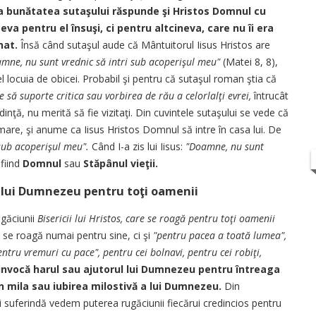
a bunătatea sutaşului răspunde şi Hristos Domnul cu
va pentru el însuşi, ci pentru altcineva, care nu îi era
nat.
Însă când sutaşul aude că Mântuitorul Iisus Hristos are
mne, nu sunt vrednic să intri sub acoperişul meu"
(Matei 8, 8),
el locuia de obicei. Probabil şi pentru că sutaşul roman ştia că
 să suporte critica sau vorbirea de rău a celorlalţi evrei,
întrucât
inţă, nu merită să fie vizitaţi. Din cuvintele sutaşului se vede că
mare, şi anume ca Iisus Hristos Domnul să intre în casa lui. De
sub acoperişul meu".
Când I-a zis lui Iisus:
"Doamne, nu sunt
 fiind
Domnul
sau
Stăpânul vieţii.
a lui Dumnezeu pentru toţi oamenii
ugăciunii
Bisericii lui Hristos, care se roagă pentru toţi oamenii
 se roagă numai pentru sine, ci şi
"pentru pacea a toată lumea",
tru vremuri cu pace", pentru cei bolnavi, pentru cei robiţi,
 invocă harul sau ajutorul lui Dumnezeu pentru întreaga
n mila sau iubirea milostivă a lui Dumnezeu.
Din
i suferindă vedem puterea rugăciunii fiecărui credincios pentru