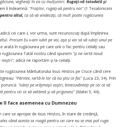
rugăciune, vegheaţi în ea cu mulţumiri.
Rugaţi-vă totodată şi
ceni îi îndeamnă:
"Fraţilor, rugaţi-vă pentru noi"
(1 Tesaloniceni
pentru altul,
ca să vă vindecaţi, că mult poate rugăciunea
, adică cei care-L vor urma, sunt recunoscuţi după împlinirea
altul. Precum Eu v-am iubit pe voi, aşa şi voi să vă iubiţi unul pe
e arată în rugăciunea pe care unii o fac pentru ceilalţi sau
i în rugăciunea Tatăl nostru când spunem
"şi ne iartă nouă
 noştri",
adică ne raportăm şi la ceilalţi.
ste rugăciunea Mântuitorului Iisus Hristos pe Cruce când cere
stigneau:
"Părinte, iartă-le lor că nu ştiu ce fac"
(Luca 23, 34). Prin
a poruncă:
"Iubiţi pe vrăjmaşii voştri, binecuvântaţi pe cei ce vă
-vă pentru cei ce vă vatămă şi vă prigonesc"
(Matei 5, 44).
ele îl face asemenea cu Dumnezeu
care se apropie de Iisus Hristos, în stare de credinţă,
ales când acesta se roagă pentru cei care nu se mai pot ruga