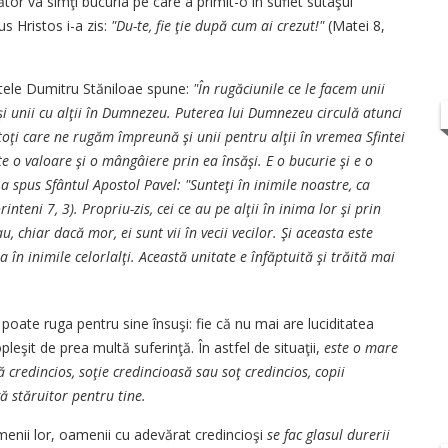
tor va simţi bucuria pe care a primit-o în suflet sutaşul
us Hristos i-a zis:
"Du-te, fie ţie după cum ai crezut!"
(Matei 8,
intele Dumitru Stăniloae spune:
"În rugăciunile ce le facem unii
i unii cu alţii în Dumnezeu. Puterea lui Dumnezeu circulă atunci
toţi care ne rugăm împreună şi unii pentru alţii în vremea Sfintei
te o valoare şi o mângâiere prin ea însăşi. E o bucurie şi e o
a spus Sfântul Apostol Pavel: "Sunteţi în inimile noastre, ca
teni 7, 3). Propriu-zis, cei ce au pe alţii în inima lor şi prin
chiar dacă mor, ei sunt vii în vecii vecilor. Şi aceasta este
în inimile celorlalţi. Această unitate e înfăptuită şi trăită mai
 poate ruga pentru sine însuşi: fie că nu mai are luciditatea
leşit de prea multă suferinţă. În astfel de situaţii,
este o mare
credincios, soţie credincioasă sau soţ credincios, copii
gă stăruitor pentru tine.
enii lor, oamenii cu adevărat credincioşi
se fac glasul durerii