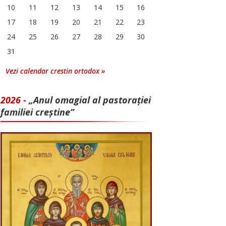
10
11
12
13
14
15
16
17
18
19
20
21
22
23
24
25
26
27
28
29
30
31
Vezi calendar crestin ortodox »
2026 -
„Anul omagial al pastorației
familiei creștine”