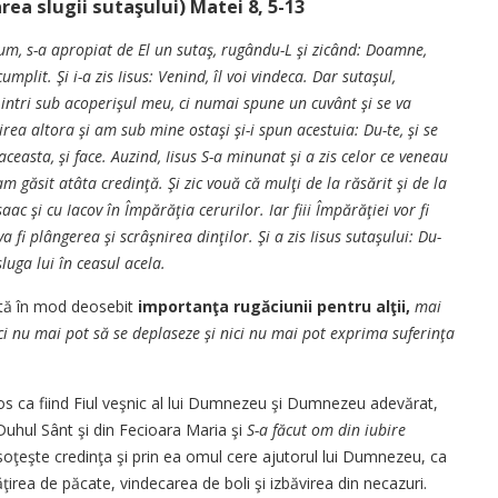
ea slugii sutaşului) Matei 8, 5-13
um, s-a apropiat de El un sutaş, rugându-L şi zicând: Doamne,
plit. Şi i-a zis Iisus: Venind, îl voi vindeca. Dar sutaşul,
 intri sub acoperişul meu, ci numai spune un cuvânt şi se va
ea altora şi am sub mine ostaşi şi-i spun acestuia: Du-te, şi se
ă aceasta, şi face. Auzind, Iisus S-a minunat şi a zis celor ce veneau
m găsit atâta credinţă. Şi zic vouă că mulţi de la răsărit şi de la
ac şi cu Iacov în Împărăţia cerurilor. Iar fiii Împărăţiei vor fi
a fi plângerea şi scrâşnirea dinţilor. Şi a zis Iisus sutaşului: Du-
sluga lui în ceasul acela.
tă în mod deosebit
importanţa rugăciunii pentru alţii,
mai
ci nu mai pot să se deplaseze şi nici nu mai pot exprima suferinţa
tos ca fiind Fiul veşnic al lui Dumnezeu şi Dumnezeu adevărat,
 Duhul Sânt şi din Fecioara Maria şi
S-a făcut om din iubire
oţeşte credinţa şi prin ea omul cere ajutorul lui Dumnezeu, ca
ţirea de păcate, vindecarea de boli şi izbăvirea din necazuri.