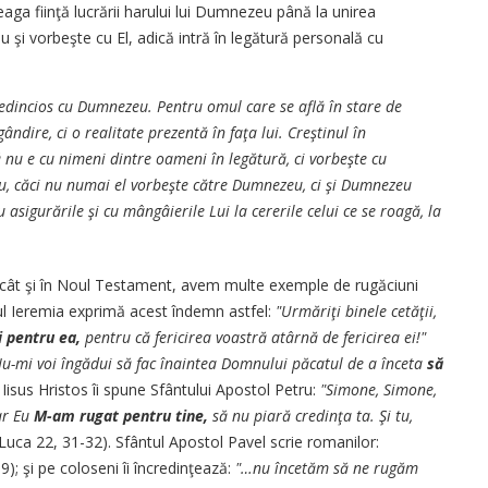
reaga fiinţă lucrării harului lui Dumnezeu până la unirea
u şi vorbeşte cu El, adică intră în legătură personală cu
redincios cu Dumnezeu. Pentru omul care se află în stare de
ire, ci o realitate prezentă în faţa lui. Creştinul în
nu e cu nimeni dintre oameni în legătură, ci vorbeşte cu
u, căci nu numai el vorbeşte către Dumnezeu, ci şi Dumnezeu
 asigurările şi cu mângâierile Lui la cererile celui ce se roagă, la
, cât şi în Noul Testament, avem multe exemple de rugăciuni
cul Ieremia exprimă acest îndemn astfel:
"Urmăriţi binele cetăţii,
 pentru ea,
pentru că fericirea voastră atârnă de fericirea ei!"
u-mi voi îngădui să fac înaintea Domnului păcatul de a înceta
să
 Iisus Hristos îi spune Sfântului Apostol Petru:
"Simone, Simone,
ar Eu
M-am rugat pentru tine,
să nu piară credinţa ta. Şi tu,
Luca 22, 31-32). Sfântul Apostol Pavel scrie romanilor:
); şi pe coloseni îi încredinţează:
"…nu încetăm să ne rugăm