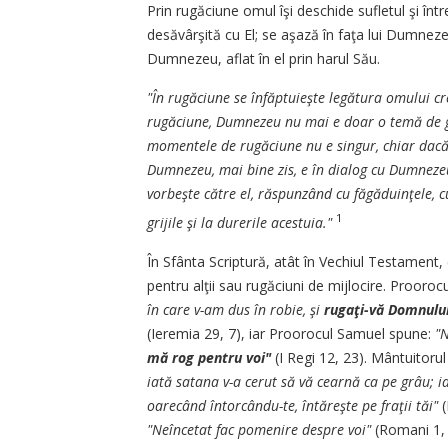
Prin rugăciune omul îşi deschide sufletul şi înt
desăvârşită cu El; se aşază în faţa lui Dumneze
Dumnezeu, aflat în el prin harul Său.
"În rugăciune se înfăptuieşte legătura omului c
rugăciune, Dumnezeu nu mai e doar o temă de gând
momentele de rugăciune nu e singur, chiar dacă 
Dumnezeu, mai bine zis, e în dialog cu Dumneze
vorbeşte către el, răspunzând cu făgăduinţele, cu
1
grijile şi la durerile acestuia."
În Sfânta Scriptură, atât în Vechiul Testament
pentru alţii sau rugăciuni de mijlocire. Prooro
în care v-am dus în robie, şi
rugaţi-vă Domnului
(Ieremia 29, 7), iar Proorocul Samuel spune:
"N
mă rog pentru voi"
(I Regi 12, 23). Mântuitorul
iată satana v-a cerut să vă cearnă ca pe grâu; i
oarecând întorcându-te, întăreşte pe fraţii tăi"
(
"Neîncetat fac pomenire despre voi"
(Romani 1, 9