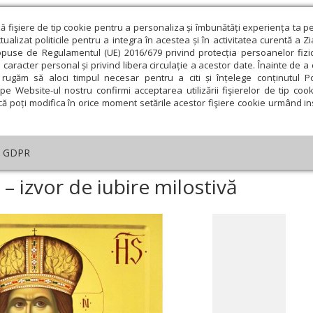
ză fişiere de tip cookie pentru a personaliza și îmbunătăți experiența ta p
alizat politicile pentru a integra în acestea și în activitatea curentă a Z
opuse de Regulamentul (UE) 2016/679 privind protecția persoanelor fizi
 caracter personal și privind libera circulație a acestor date. Înainte de 
eologie și spiritualitate
Educaţie și Cultură
Societate
rugăm să aloci timpul necesar pentru a citi și înțelege conținutul Pol
pe Website-ul nostru confirmi acceptarea utilizării fişierelor de tip cook
că poți modifica în orice moment setările acestor fişiere cookie urmând ins
helia zilei
Evanghelia de Duminică
Theologica
L
GDPR
helia de Duminică
›
Rugăciunea pentru alţii – izvor de iubire milostivă
 – izvor de iubire milostivă
ie
Februarie
Martie
Aprilie
Mai
Iunie