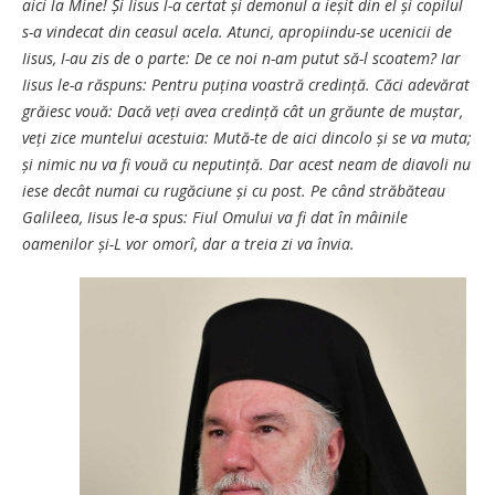
aici la Mine! Și Iisus l-a certat și demonul a ieșit din el și copilul
s-a vindecat din ceasul acela. Atunci, apropiindu-se ucenicii de
Iisus, I-au zis de o parte: De ce noi n-am putut să-l scoatem? Iar
Iisus le-a răspuns: Pentru puțina voastră credință. Căci adevărat
grăiesc vouă: Dacă veți avea credință cât un grăunte de muștar,
veți zice muntelui acestuia: Mută-te de aici dincolo și se va muta;
și nimic nu va fi vouă cu neputință. Dar acest neam de diavoli nu
iese decât numai cu rugăciune și cu post. Pe când străbăteau
Galileea, Iisus le-a spus: Fiul Omului va fi dat în mâinile
oamenilor și-L vor omorî, dar a treia zi va învia.