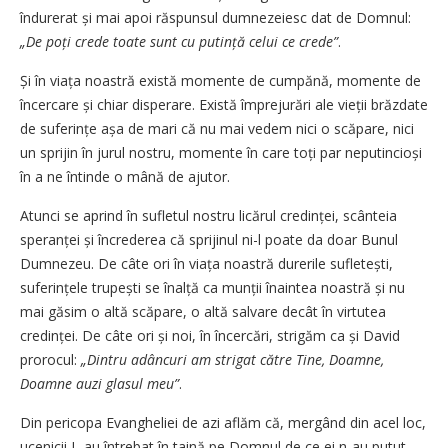
îndurerat și mai apoi răspunsul dumnezeiesc dat de Domnul:
„De poți crede toate sunt cu putință celui ce crede”
.
Și în viața noastră există momente de cumpănă, momente de
încercare și chiar disperare. Există împrejurări ale vieții brăzdate
de suferințe așa de mari că nu mai vedem nici o scăpare, nici
un sprijin în jurul nostru, momente în care toți par neputincioși
în a ne întinde o mână de ajutor.
Atunci se aprind în sufletul nostru licărul credinței, scânteia
speranței și încrederea că sprijinul ni-l poate da doar Bunul
Dumnezeu. De câte ori în viața noastră durerile sufletești,
suferințele tru­pești se înalță ca munții înaintea noastră și nu
mai găsim o altă scăpare, o altă salvare decât în virtutea
credinței. De câte ori și noi, în încercări, strigăm ca și David
prorocul:
„Dintru adâncuri am strigat către Tine, Doamne,
Doamne auzi glasul meu”
.
Din pericopa Evangheliei de azi aflăm că, mergând din acel loc,
ucenicii L-au întrebat în taină pe Domnul de ce ei n-au putut