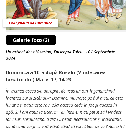
Evanghelia de Duminică
Galerie foto (2)
Un articol de:
† Visarion, Episcopul Tulcii
-
01 Septembrie
2024
Duminica a 10-a după Rusalii (Vindecarea
lunaticului) Matei 17, 14-23
În vremea aceea s-a apropiat de Iisus un om, îngenunchind
înaintea Lui și zicându-I: Doamne, miluiește pe fiul meu, că este
lunatic și pătimește rău, căci adesea cade în foc și adesea în
apă. Și l-am adus la ucenicii Tăi, însă ei n-au putut să-l vindece.
Iar Iisus, răspunzând, a zis: O, neam necredincios și îndărătnic,
până când voi fi cu voi? Până când vă voi răbda pe voi? Aduceți-l