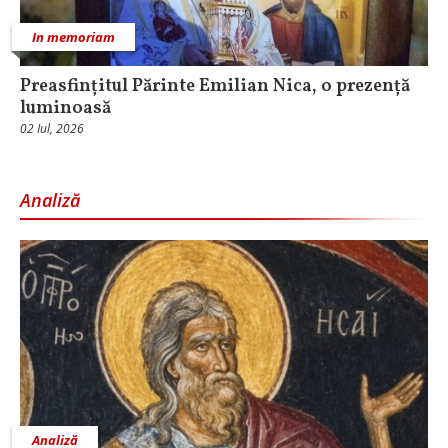
In memoriam
Preasfințitul Părinte Emilian Nica, o prezență
luminoasă
02 Iul, 2026
Analiză
Analiză