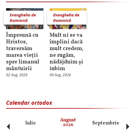
Evanghelia de
Evanghelia de
Duminică
Duminică
Împreună cu
Mult ni se va
Hristos,
împlini dacă
traversăm
mult credem,
marea vieții
ne rugăm,
spre limanul
nădăjduim și
mântuirii
iubim
02 Aug, 2026
09 Aug, 2026
Calendar ortodox
‹
›
August
Iulie
Septembrie
O
2026