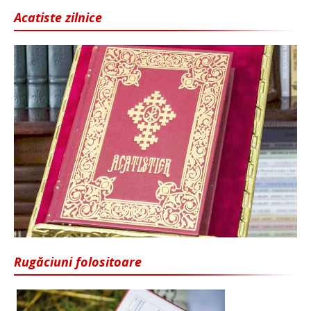
Acatiste zilnice
Rugăciuni folositoare