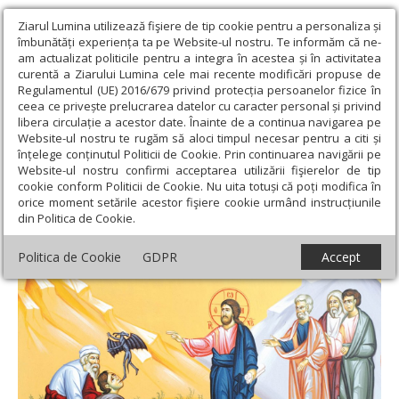
Ziarul Lumina utilizează fişiere de tip cookie pentru a personaliza și
îmbunătăți experiența ta pe Website-ul nostru. Te informăm că ne-
am actualizat politicile pentru a integra în acestea și în activitatea
curentă a Ziarului Lumina cele mai recente modificări propuse de
Regulamentul (UE) 2016/679 privind protecția persoanelor fizice în
ceea ce privește prelucrarea datelor cu caracter personal și privind
libera circulație a acestor date. Înainte de a continua navigarea pe
Website-ul nostru te rugăm să aloci timpul necesar pentru a citi și
Ziarul Lumina
›
Teologie și spiritualitate
›
Evanghelia de
înțelege conținutul Politicii de Cookie. Prin continuarea navigării pe
Duminică
›
Strigătul credinței
Website-ul nostru confirmi acceptarea utilizării fişierelor de tip
cookie conform Politicii de Cookie. Nu uita totuși că poți modifica în
Strigătul credinței
orice moment setările acestor fişiere cookie urmând instrucțiunile
din Politica de Cookie.
Politica de Cookie
GDPR
Accept