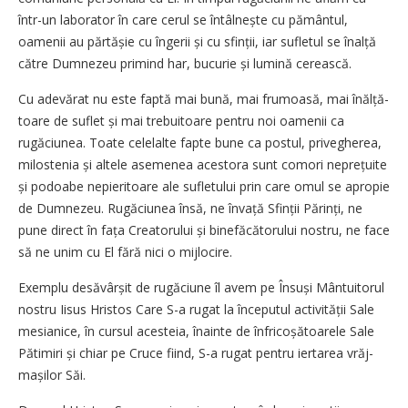
într-un laborator în care cerul se întâlnește cu pământul,
oamenii au părtășie cu îngerii și cu sfinții, iar sufletul se înalță
către Dumnezeu primind har, bucurie și lumină cerească.
Cu adevărat nu este faptă mai bună, mai frumoasă, mai înălță­
toare de suflet și mai trebuitoare pentru noi oamenii ca
rugăciunea. Toate celelalte fapte bune ca postul, privegherea,
milostenia și altele asemenea acestora sunt comori neprețuite
și podoabe nepieritoare ale sufletului prin care omul se apropie
de Dumnezeu. Rugăciunea însă, ne învață Sfinții Părinți, ne
pune direct în fața Creatorului și binefăcătorului nostru, ne face
să ne unim cu El fără nici o mijlocire.
Exemplu desăvârșit de rugăciune îl avem pe Însuși Mântuitorul
nostru Iisus Hristos Care S-a rugat la începutul activității Sale
mesianice, în cursul acesteia, înainte de înfricoșătoarele Sale
Pătimiri și chiar pe Cruce fiind, S-a rugat pentru iertarea vrăj­
mașilor Săi.