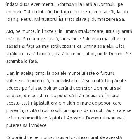
îndată după evenimentul Schimbării la Față a Domnului pe
muntele Taborului, când în fața celor trei ucenici ai săi, Iacob,
Ioan și Petru, Mântuitorul Își arată slava și dumnezeirea Sa.
Aici, pe munte, în liniște și în lumină strălucitoare, Iisus Își arată
măreția Sa dumnezeiască, iar hainele Sale erau mai albe ca
zăpada și fața Sa mai strălucitoare ca lumina soarelui. Câtă
strălucire, câtă lumină și câtă pace pe Tabor, unde Domnul Se
schimbă la față.
Dar, în același timp, la poalele muntelui este o furtună
sufletească puternică, o priveliște tristă și cruntă. Un părinte
aducea pe fiul său bolnav cerând ucenicilor Domnului să-l
vindece, dar aceștia n-au putut să-l tămăduiască. În jurul
acestui tată năpăstuit era o mulțime mare de popor, care
privea îngrozită chipul copilului cuprins de un duh rău și care se
arăta nedumerită de faptul că Apostolii Domnului n-au avut
puterea să-l vindece.
Coborând de pe munte, Iisus a fost înconjurat de această