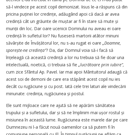
să-l vindece pe acest copil demonizat. Iisus le-a răspuns că din
pricina puținei lor credințe, adăugând apoi că dacă ar avea
credință cât un grăunte de muștar ar fi în stare să mute și
munții din loc. Dar oare ucenicii Domnului nu aveau ei oare
credință în sufletul lor? Nu fuseseră martorii atâtor minuni
săvârșite de Învățătorul lor, nu s-au rugat ei oare
„Doamne,
spo­rește-ne credința”
? Da, dar Domnul voia să-i facă să
înțeleagă că această credință a lor nu trebuia să fie doar una
intelectuală, noetică, ci trebuia să fie
„lucrătoare prin iubire”,
cum zice Sfântul Ap. Pavel. Iar mai apoi Mântuitorul adaugă că
acest soi de demoni de care era stăpânit acest copil nu ies
decât cu rugăciune și cu post. Iată cele trei laturi ale vindecării
minunate: credința, rugăciunea și postul.
Ele sunt mijloace care ne ajută să ne apărăm sănătatea
trupului și a sufletului, dar și să ne împlinim mai ușor rostul și
misiunea în această lume. Rugăciunea este marele dar pe care
Dumnezeu ni l-a făcut nouă oamenilor ca să putem fi în
comuniune personală cu El. În timpul rugăciunii ne aflăm ca