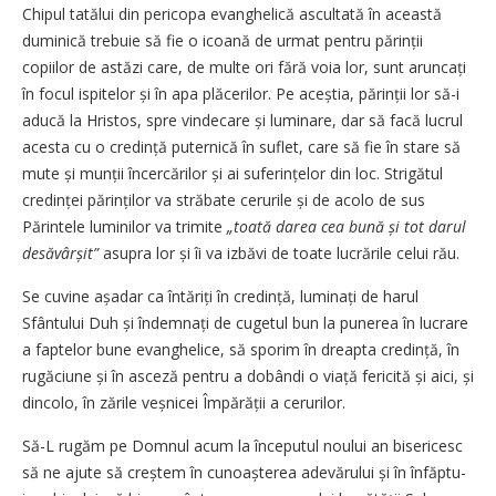
Chipul tatălui din pericopa evanghelică ascultată în această
duminică trebuie să fie o icoană de urmat pentru părinții
copiilor de astăzi care, de multe ori fără voia lor, sunt aruncați
în focul ispitelor și în apa plăcerilor. Pe aceștia, părinții lor să-i
aducă la Hristos, spre vindecare și luminare, dar să facă lucrul
acesta cu o credință puternică în suflet, care să fie în stare să
mute și munții încercărilor și ai sufe­rințelor din loc. Strigătul
cre­din­ței părinților va străbate cerurile și de acolo de sus
Părintele luminilor va trimite
„toată darea cea bună și tot darul
desăvârșit”
asupra lor și îi va izbăvi de toate lucrările celui rău.
Se cuvine așadar ca întăriți în credință, luminați de harul
Sfântului Duh și îndemnați de cugetul bun la punerea în lucrare
a faptelor bune evanghelice, să sporim în dreapta credință, în
rugăciune și în asceză pentru a dobândi o viață fericită și aici, și
dincolo, în zările veșnicei Împărății a cerurilor.
Să-L rugăm pe Domnul acum la începutul noului an bisericesc
să ne ajute să creștem în cunoaș­terea adevărului și în înfăptu­