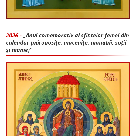
2026 -
„Anul comemorativ al sfintelor femei din
calendar (mironosițe, mu­cenițe, monahii, soții
și mame)”