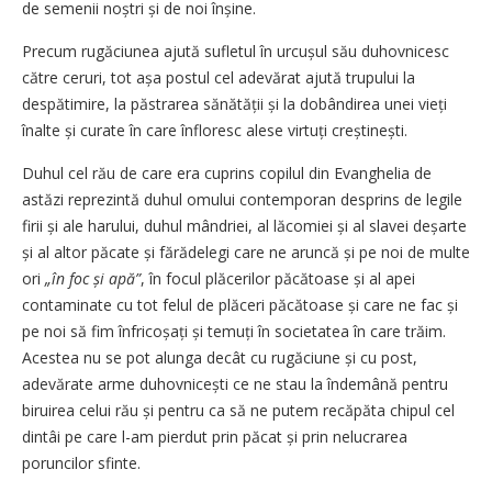
de semenii noștri și de noi înșine.
Precum rugăciunea ajută sufletul în urcușul său duhovnicesc
către ceruri, tot așa postul cel adevărat ajută trupului la
despătimire, la păstrarea sănătății și la dobândirea unei vieți
înalte și curate în care înfloresc alese virtuți creștinești.
Duhul cel rău de care era cuprins copilul din Evanghelia de
astăzi reprezintă duhul omului contemporan desprins de legile
firii și ale harului, duhul mândriei, al lăcomiei și al slavei deșarte
și al altor păcate și fărădelegi care ne aruncă și pe noi de multe
ori
„în foc și apă”
, în focul plăcerilor păcătoase și al apei
contaminate cu tot felul de plăceri păcătoase și care ne fac și
pe noi să fim înfri­coșați și temuți în societatea în care trăim.
Acestea nu se pot alunga decât cu rugăciune și cu post,
adevărate arme duhovnicești ce ne stau la îndemână pentru
biruirea celui rău și pentru ca să ne putem recăpăta chipul cel
dintâi pe care l-am pierdut prin păcat și prin nelucrarea
poruncilor sfinte.