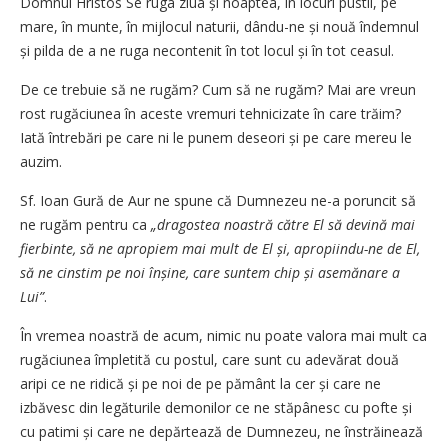
Domnul Hristos Se ruga ziua și noaptea, în locuri pustii, pe
mare, în munte, în mijlocul naturii, dându-ne și nouă îndemnul
și pilda de a ne ruga necontenit în tot locul și în tot ceasul.
De ce trebuie să ne rugăm? Cum să ne rugăm? Mai are vreun
rost rugăciunea în aceste vremuri tehnicizate în care trăim?
Iată întrebări pe care ni le punem deseori și pe care mereu le
auzim.
Sf. Ioan Gură de Aur ne spune că Dumnezeu ne-a poruncit să
ne rugăm pentru ca
„dragostea noastră către El să devină mai
fierbinte, să ne apropiem mai mult de El și, apropiindu-ne de El,
să ne cinstim pe noi înșine, care suntem chip și asemănare a
Lui”
.
În vremea noastră de acum, nimic nu poate valora mai mult ca
rugăciunea împletită cu postul, care sunt cu adevărat două
aripi ce ne ridică și pe noi de pe pământ la cer și care ne
izbăvesc din legăturile demonilor ce ne stăpânesc cu pofte și
cu patimi și care ne depărtează de Dumnezeu, ne înstrăinează