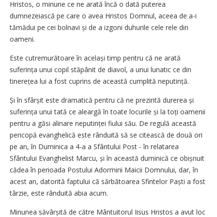
Hristos, o minune ce ne arată încă o dată puterea
dumnezeiască pe care o avea Hristos Domnul, aceea de a-i
tămădui pe cei bolnavi și de a izgoni duhurile cele rele din
oameni.
Este cutremurătoare în același timp pentru că ne arată
suferința unui copil stăpânit de diavol, a unui lunatic ce din
tinerețea lui a fost cuprins de această cumplită neputință.
Și în sfârșit este dramatică pentru că ne prezintă durerea și
suferința unui tată ce aleargă în toate locurile și la toți oamenii
pentru a găsi alinare neputinței fiului său. De regulă această
pericopă evanghelică este rânduită să se citească de două ori
pe an, în Duminica a 4-a a Sfântului Post - în relatarea
Sfântului Evanghelist Marcu, și în această duminică ce obișnuit
cădea în perioada Postului Adormirii Maicii Domnului, dar, în
acest an, datorită faptului că sărbătoarea Sfintelor Paști a fost
târzie, este rânduită abia acum.
Minunea săvârșită de către Mântuitorul Iisus Hristos a avut loc