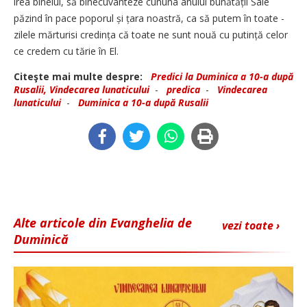
irea binelui, să binecuvânteze cununa anului bunătății Sale
păzind în pace poporul și țara noastră, ca să putem în toate ­
zilele mărturisi credința că toate ne sunt nouă cu putință celor
ce credem cu tărie în El.
Citeşte mai multe despre:
Predici la Duminica a 10-a după
Rusalii, Vindecarea lunaticului
-
predica
-
Vindecarea
lunaticului
-
Duminica a 10-a după Rusalii
Alte articole din Evanghelia de
vezi toate ›
Duminică