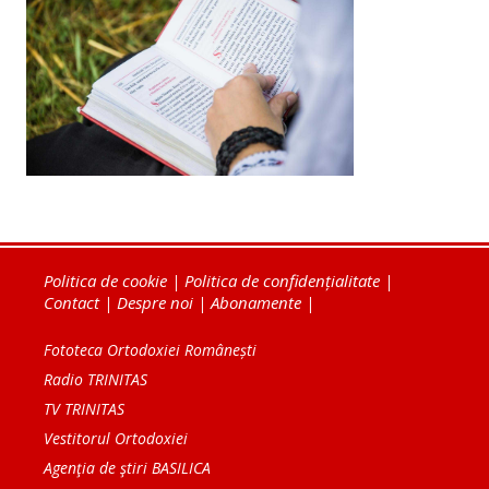
Politica de cookie
|
Politica de confidențialitate
|
Contact
|
Despre noi
|
Abonamente
|
Fototeca Ortodoxiei Românești
Radio TRINITAS
TV TRINITAS
Vestitorul Ortodoxiei
Agenţia de ştiri BASILICA