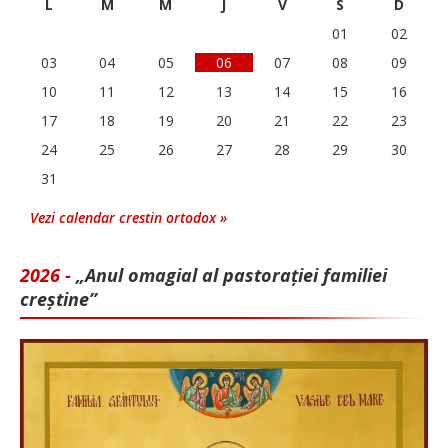
L
M
M
J
V
S
D
01
02
03
04
05
06
07
08
09
10
11
12
13
14
15
16
17
18
19
20
21
22
23
24
25
26
27
28
29
30
31
Vezi calendar crestin ortodox »
2026 -
„Anul omagial al pastorației familiei
creștine”