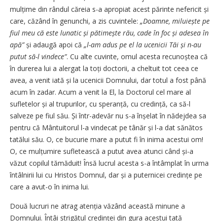
mulțime din rândul căreia s-a apropiat acest părinte nefericit și
care, căzând în genunchi, a zis cuvintele:
„Doamne, miluiește pe
fiul meu că este lunatic și pă­ti­mește rău, cade în foc și adesea în
apă”
și adaugă apoi că
„l-am adus pe el la ucenicii Tăi și n-au
putut să-l vindece”
. Cu alte cuvinte, omul acesta recunoștea că
în durerea lui a alergat la toți doctorii, a cheltuit tot ceea ce
avea, a venit iată și la ucenicii Domnului, dar totul a fost până
acum în zadar. Acum a venit la El, la Doctorul cel mare al
sufletelor și al trupurilor, cu speranță, cu credință, ca să-l
salveze pe fiul său. Și într-adevăr nu s-a înșelat în nădejdea sa
pentru că Mântuitorul l-a vindecat pe tânăr și l-a dat sănătos
tatălui său. O, ce bucurie mare a putut fi în inima acestui om!
O, ce mul­țumire sufletească a putut avea atunci când și-a
văzut copilul tămăduit! Însă lucrul acesta s-a întâmplat în urma
întâlnirii lui cu Hristos Domnul, dar și a puternicei credințe pe
care a avut-o în inima lui.
Două lucruri ne atrag atenția văzând această minune a
Domnului. Întâi strigătul credinței din gura acestui tată