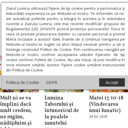
Ziarul Lumina utilizează fişiere de tip cookie pentru a personaliza și
îmbunătăți experiența ta pe Website-ul nostru. Te informăm că ne-
am actualizat politicile pentru a integra în acestea și în activitatea
curentă a Ziarului Lumina cele mai recente modificări propuse de
Regulamentul (UE) 2016/679 privind protecția persoanelor fizice în
ceea ce privește prelucrarea datelor cu caracter personal și privind
libera circulație a acestor date. Înainte de a continua navigarea pe
Website-ul nostru te rugăm să aloci timpul necesar pentru a citi și
Ziarul Lumina
›
Vindecarea lunaticului
înțelege conținutul Politicii de Cookie. Prin continuarea navigării pe
Website-ul nostru confirmi acceptarea utilizării fişierelor de tip
Vindecarea lunaticului
cookie conform Politicii de Cookie. Nu uita totuși că poți modifica în
orice moment setările acestor fişiere cookie urmând instrucțiunile
din Politica de Cookie.
Evanghelia de
Politica de Cookie
GDPR
Accept
Duminică
Repere și idei
Evanghelia zilei
Mult ni se va
Lumina
Matei 17, 10-18
împlini dacă
Taborului și
(Vindecarea
mult credem,
întunericul de
unui lunatic)
ne rugăm,
la poalele
24 Iul, 2026
nădăjduim și
muntelui