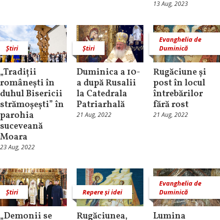
13 Aug, 2023
Evanghelia de
Știri
Știri
Duminică
„Tradiții
Duminica a 10-
Rugăciune și
românești în
a după Rusalii
post în locul
duhul Bisericii
la Catedrala
întrebărilor
strămoșești” în
Patriarhală
fără rost
parohia
21 Aug, 2022
21 Aug, 2022
suceveană
Moara
23 Aug, 2022
Evanghelia de
Știri
Repere și idei
Duminică
„Demonii se
Rugăciunea,
Lumina