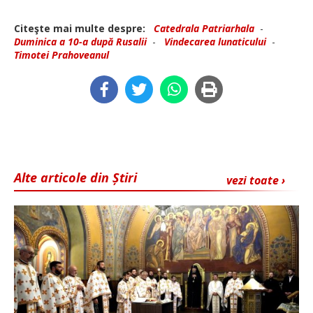
Citeşte mai multe despre:
Catedrala Patriarhala
-
Duminica a 10-a după Rusalii
-
Vindecarea lunaticului
-
Timotei Prahoveanul
Alte articole din Știri
vezi toate ›