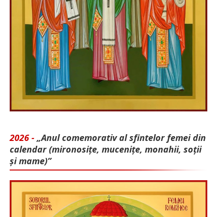
2026 -
„Anul comemorativ al sfintelor femei din
calendar (mironosițe, mu­cenițe, monahii, soții
și mame)”