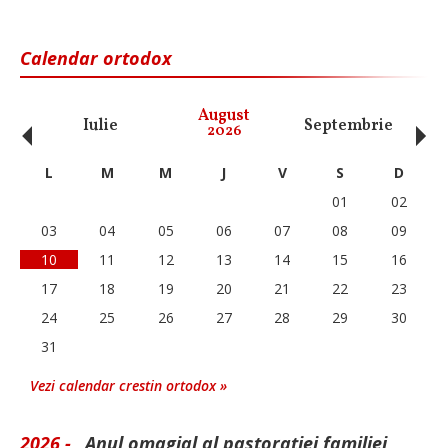
Calendar ortodox
‹
›
August
Iulie
Septembrie
O
2026
L
M
M
J
V
S
D
01
02
03
04
05
06
07
08
09
10
11
12
13
14
15
16
17
18
19
20
21
22
23
24
25
26
27
28
29
30
31
Vezi calendar crestin ortodox »
2026 -
„Anul omagial al pastorației familiei