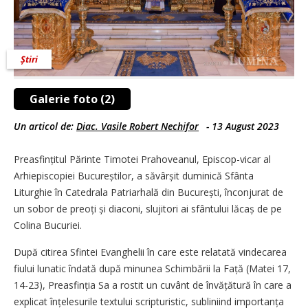
Știri
Galerie foto (2)
Un articol de:
Diac. Vasile Robert Nechifor
-
13 August 2023
Preasfințitul Părinte Timotei Prahoveanul, Episcop-vicar al
Arhiepiscopiei Bucureștilor, a săvârșit duminică Sfânta
Liturghie în Catedrala Patriarhală din București, înconjurat de
un sobor de preoți și diaconi, slujitori ai sfântului lăcaș de pe
Colina Bucuriei.
După citirea Sfintei Evanghelii în care este relatată vindecarea
fiului lunatic îndată după minunea Schimbării la Față (Matei 17,
14-23), Preasfinția Sa a rostit un cuvânt de învățătură în care a
explicat înțelesurile textului scripturistic, subliniind importanța