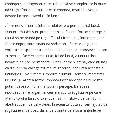
credinței și a dragostei, care trebuie să se completeze în orice
năzuință sfântă a omului. De asemenea, ierarhul a vorbit
despre lucrarea diavolului în lume.
„Între noi și puterea întunericului este o permanentă luptă.
Duhurile răutății sunt pretutindeni, în felurite forme și mreje, și
caută să ne prindă pe toți. Sfântul Efrem Sirul, într-o perioadă
foarte importantă dinaintea sărbătorii Sfintelor Paști, ne
vorbește despre aceste duhuri care caută să-l robească pe om.
Nimeni nu face excepție. O astfel de luptă, a unui război
nevăzut, se ține permanent. Sunt și oameni atenți, care nu lasă
ca diavolul să câștige tot mai mult teren, dar lupta aceasta a
întunericului va fi mereu împotriva luminii. Demonii reprezintă
răul însuși. Atâtea forme îmbracă încât aproape că nu le mai
putem deosebi, nu le mai putem percepe. De aceea
întotdeauna ne rugăm, în cea mai scurtă rugăciune pe care
Mântuitorul a lăsat-o ca model, să fim izbăviți de cel rău, în
alte traduceri, de cel viclean. În această luptă suntem ajutați de
rugăciune și de post, dar și de dorința de a lăsa lanțurile pe