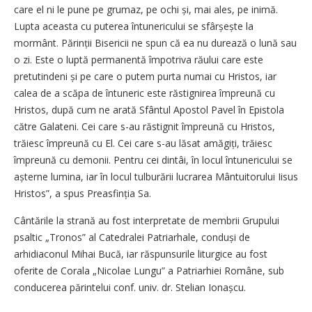
care el ni le pune pe grumaz, pe ochi și, mai ales, pe inimă.
Lupta aceasta cu puterea întunericului se sfârșește la
mormânt. Părinții Bisericii ne spun că ea nu durează o lună sau
o zi. Este o luptă permanentă împotriva răului care este
pretutindeni și pe care o putem purta numai cu Hristos, iar
calea de a scăpa de întuneric este răstignirea împreună cu
Hristos, după cum ne arată Sfântul Apostol Pavel în Epistola
către Galateni. Cei care s-au răstignit împreună cu Hristos,
trăiesc împreună cu El. Cei care s-au lăsat amăgiți, trăiesc
împreună cu demonii. Pentru cei dintâi, în locul întunericului se
așterne lumina, iar în locul tulburării lucrarea Mântuitorului Iisus
Hristos”, a spus Preasfinția Sa.
Cântările la strană au fost interpretate de membrii Grupului
psaltic „Tronos” al Catedralei Patriarhale, conduși de
arhidiaconul Mihai Bucă, iar răspunsurile liturgice au fost
oferite de Corala „Nicolae Lungu” a Patriarhiei Române, sub
conducerea părintelui conf. univ. dr. Stelian Ionașcu.