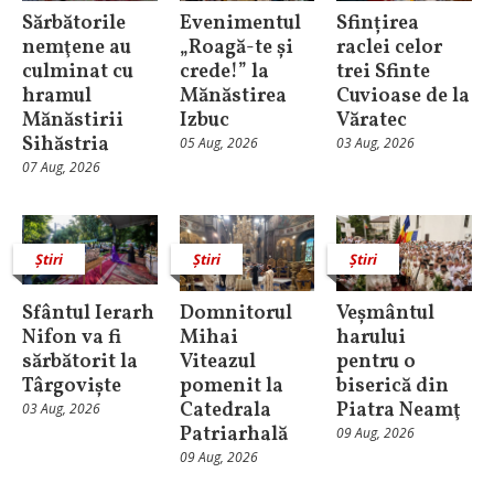
Sărbătorile
Evenimentul
Sfințirea
nemţene au
„Roagă-te și
raclei celor
culminat cu
crede!” la
trei Sfinte
hramul
Mănăstirea
Cuvioase de la
Mănăstirii
Izbuc
Văratec
Sihăstria
05 Aug, 2026
03 Aug, 2026
07 Aug, 2026
Știri
Știri
Știri
Sfântul Ierarh
Domnitorul
Veșmântul
Nifon va fi
Mihai
harului
sărbătorit la
Viteazul
pentru o
Târgoviște
pomenit la
biserică din
Catedrala
Piatra Neamţ
03 Aug, 2026
Patriarhală
09 Aug, 2026
09 Aug, 2026