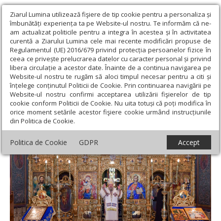
Ziarul Lumina utilizează fişiere de tip cookie pentru a personaliza și
îmbunătăți experiența ta pe Website-ul nostru. Te informăm că ne-
am actualizat politicile pentru a integra în acestea și în activitatea
curentă a Ziarului Lumina cele mai recente modificări propuse de
Regulamentul (UE) 2016/679 privind protecția persoanelor fizice în
ceea ce privește prelucrarea datelor cu caracter personal și privind
libera circulație a acestor date. Înainte de a continua navigarea pe
Website-ul nostru te rugăm să aloci timpul necesar pentru a citi și
Ziarul Lumina
›
Actualitate religioasă
›
Știri
›
Duminica a 10-a
înțelege conținutul Politicii de Cookie. Prin continuarea navigării pe
după Rusalii la Catedrala Patriarhală
Website-ul nostru confirmi acceptarea utilizării fişierelor de tip
cookie conform Politicii de Cookie. Nu uita totuși că poți modifica în
Duminica a 10-a după Rusalii la Catedrala
orice moment setările acestor fişiere cookie urmând instrucțiunile
din Politica de Cookie.
Patriarhală
Politica de Cookie
GDPR
Accept