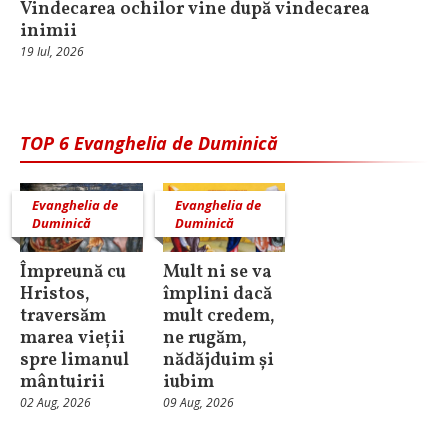
Vindecarea ochilor vine după vindecarea
inimii
19 Iul, 2026
TOP 6 Evanghelia de Duminică
Evanghelia de
Evanghelia de
Duminică
Duminică
Împreună cu
Mult ni se va
Hristos,
împlini dacă
traversăm
mult credem,
marea vieții
ne rugăm,
spre limanul
nădăjduim și
mântuirii
iubim
02 Aug, 2026
09 Aug, 2026