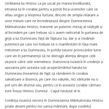
Umblarea lui Hristos ca pe uscat pe marea învolburată,
intrarea lui în corabie pentru a potoli frica ucenicilor care se
aflau singuri și liniștirea furtunii, dincolo de simpla relatare a
unor minuni care ne încredințează despre Dumnezeirea
Mântuitorului Hristos, transmit un puternic mesaj al nădejdii și
al încrederii pe care trebuie să o avem neîncetat în purtarea de
grijă a lui Dumnezeu față de făptura Sa, dar și a credinței
puternice pe care noi trebuie să o manifestăm în fața marii
milostiviri a lui Dumnezeu, în pofida tuturor provocărilor lumii
care vin în permanență să ne distragă aten­ția dinspre cele
veșnice către cele vremelnice. Statornicia noastră în credință și
așezarea prin a­ceasta sub acoperământul harului lui
Dumnezeu înseamnă de fapt să rămânem în corabia
salvatoare a Bisericii, pe care nici valurile, nici vânturile nu o
pot urni din drumul său, pentru că în această corabie cârmaci
este Însuși Hristos Domnul - Capul nevăzut al ei.
Credința noastră sinceră în Dumnezeirea Mântuitorului Hristos
poate deveni pentru noi șansa mântuirii, după cuvântul