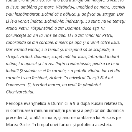
ei Iisus, umblând pe mare. Văzându-L umblând pe mare, ucenicii
s-au înspăimântat, zicând că e nălucă, şi de frică au strigat. Dar
El le-a vorbit îndată, zicându-le: Îndrăzniţi, Eu sunt; nu vă temeţi!
Atunci Petru, răspunzând, a zis: Doamne, dacă eşti Tu,
porunceşte să vin la Tine pe apă. El i-a zis: Vino! Iar Petru,
coborându-se din corabie, a mers pe apă şi a venit către Iisus.
Dar văzând vântul, s-a temut şi, începând să se scufunde, a
strigat, zicând: Doamne, scapă-mă! Iar Iisus, întinzând îndată
mâna, l-a apucat şi i-a zis: Puţin credinciosule, pentru ce te-ai
îndoit? Şi suindu-se ei în corabie, s-a potolit vântul. Iar cei din
corabie I s-au închinat, zicând: Cu adevărat Tu eşti Fiul lui
Dumnezeu. Şi, trecând marea, au venit în pământul
Ghenizaretului.
Pericopa evanghelică a Duminicii a 9-a după Rusalii relatează,
în continuarea minunii înmulțirii pâinii și a peștilor din duminica
precedentă, o altă minu­ne, și anume umblarea lui Hristos pe
Marea Galileii în timpul unei furtuni și potolirea acesteia.