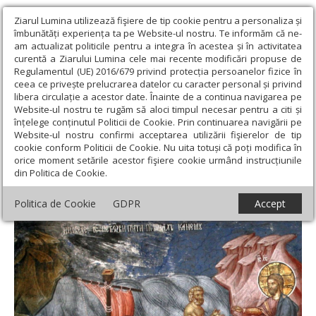
Ziarul Lumina utilizează fişiere de tip cookie pentru a personaliza și
îmbunătăți experiența ta pe Website-ul nostru. Te informăm că ne-
am actualizat politicile pentru a integra în acestea și în activitatea
curentă a Ziarului Lumina cele mai recente modificări propuse de
Regulamentul (UE) 2016/679 privind protecția persoanelor fizice în
ceea ce privește prelucrarea datelor cu caracter personal și privind
libera circulație a acestor date. Înainte de a continua navigarea pe
Website-ul nostru te rugăm să aloci timpul necesar pentru a citi și
Ziarul Lumina
›
Teologie și spiritualitate
›
Evanghelia de
înțelege conținutul Politicii de Cookie. Prin continuarea navigării pe
Duminică
›
Ține sufletul tău în Dumnezeu, împotriva talazurilor
Website-ul nostru confirmi acceptarea utilizării fişierelor de tip
lumii
cookie conform Politicii de Cookie. Nu uita totuși că poți modifica în
orice moment setările acestor fişiere cookie urmând instrucțiunile
Ține sufletul tău în Dumnezeu, împotriva
din Politica de Cookie.
talazurilor lumii
Politica de Cookie
GDPR
Accept