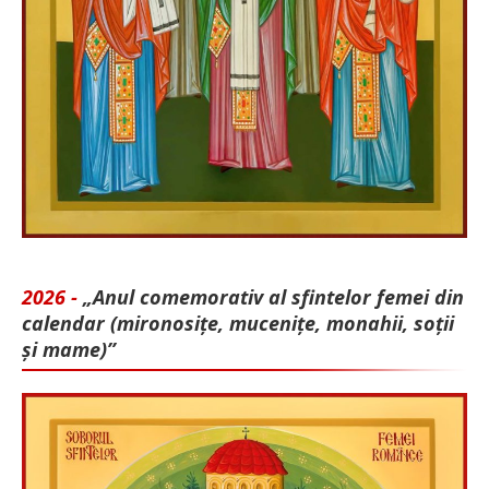
2026 -
„Anul comemorativ al sfintelor femei din
calendar (mironosițe, mu­cenițe, monahii, soții
și mame)”