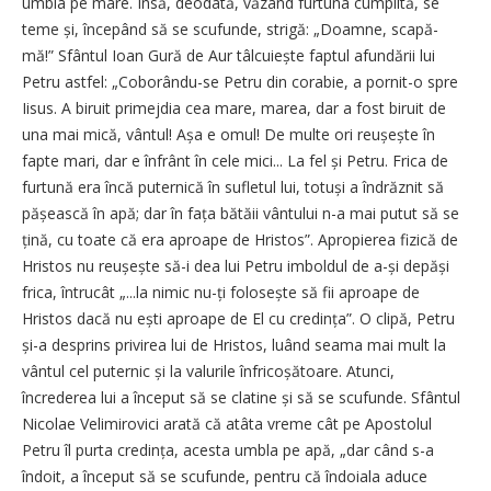
umbla pe mare. Însă, deodată, văzând furtuna cumplită, se
teme și, începând să se scufunde, strigă: „Doamne, sca­pă-
mă!” Sfântul Ioan Gură de Aur tâlcuiește faptul afundării lui
Petru astfel: „Coborându-se Petru din corabie, a pornit-o spre
Iisus. A biruit primejdia cea mare, marea, dar a fost biruit de
una mai mică, vântul! Așa e omul! De multe ori reușește în
fapte mari, dar e înfrânt în cele mici... La fel și Petru. Frica de
furtună era încă puternică în sufletul lui, totuși a îndrăznit să
pășească în apă; dar în fața bătăii vântului n-a mai putut să se
țină, cu toate că era aproape de Hristos”. Apropierea fizică de
Hristos nu reușește să-i dea lui Petru imboldul de a-și depăși
frica, întrucât „...la nimic nu-ți folosește să fii aproape de
Hristos dacă nu ești aproape de El cu credința”. O clipă, Petru
și-a desprins privirea lui de Hristos, luând seama mai mult la
vântul cel puternic și la valurile înfri­coșătoare. Atunci,
încrederea lui a început să se clatine și să se scufunde. Sfântul
Nicolae Velimirovici arată că atâta vreme cât pe Apostolul
Petru îl purta credința, acesta umbla pe apă, „dar când s-a
îndoit, a început să se scufunde, pentru că îndoiala aduce