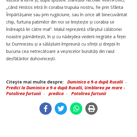
„când Hristos intră în corabia trupului nostru, fie prin Sfânta
Împărtășanie sau prin rugăciune, sau în orice alt binecuvântat
chip, furtuna patimilor din noi se liniștește și corabia se
îndreaptă lin către mal”. Malul reprezintă sfârșitul călătoriei
noastre pământești, în și cu nădejdea vederii negrăite a feței
lui Dumnezeu și a sălășluirii împreună cu sfinții și drepții în
bucuria cea netrecătoare a veș­nicelor bunătăți din raiul
desfătărilor duhovnicești.
Citeşte mai multe despre:
Duminica a 9-a după Rusalii
-
Predici la Duminica a 9-a după Rusalii, Umblarea pe mare -
Potolirea furtunii
-
predica
-
Potolirea furtunii