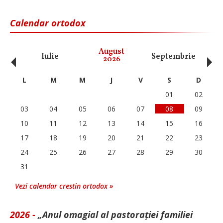
Calendar ortodox
‹
›
August
Iulie
Septembrie
O
2026
L
M
M
J
V
S
D
01
02
03
04
05
06
07
08
09
10
11
12
13
14
15
16
17
18
19
20
21
22
23
24
25
26
27
28
29
30
31
Vezi calendar crestin ortodox »
2026 -
„Anul omagial al pastorației familiei