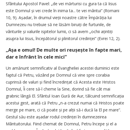
Sfântului Apostol Pavel: „de vei mărturisi cu gura ta că Iisus
este Domnul și vei crede în inima ta... te vei mântui” (Romani
10, 9). Așadar, în drumul vieții noastre către Împărăția lui
Dumnezeu nu trebuie să ne lăsăm biruiți de furtunile, de
vânturile și valurile ispitelor lumii, ci să avem „ochii ațintiți
asupra lui Iisus, începătorul și plinitorul credin­ței” (Evrei 12, 2).
„Așa e omul! De multe ori reușește în fapte mari,
dar e înfrânt în cele mici”
Un amănunt semnificativ al Evangheliei acestei duminici este
faptul că Petru, văzând pe Domnul că vine spre corabia
cuprinsă de valuri și fiind încredințat că Acesta este Hristos
Domnul, Îi cere să-l cheme la Sine, dorind să fie cât mai
grabnic lângă El. Sfântul Ioan Gură de Aur, tâlcuind semnificația
acestui gest, arată că Petru „n-a crezut numai că Hristos poate
merge pe mare, ci că poate și pe alții să-i ducă la El pe mare”.
Gestul său este așadar rodul credinței în dumnezeirea
Mântuitorului. Fiind chemat de Domnul, Petru începe și el a