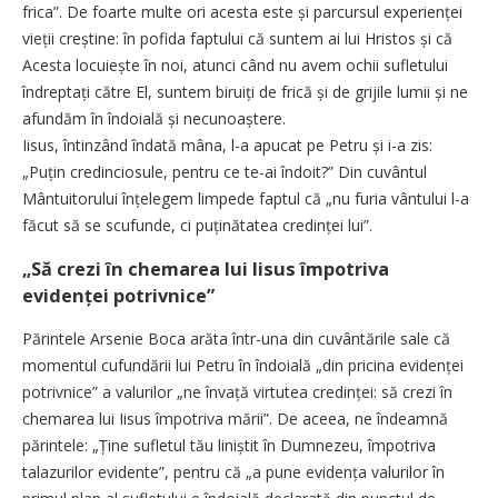
frica”. De foarte multe ori acesta este și parcursul ex­perienței
vieții creștine: în pofida faptului că suntem ai lui Hristos și că
Acesta locuiește în noi, atunci când nu avem ochii sufletului
îndreptați către El, suntem biruiți de frică și de grijile lumii și ne
afundăm în îndoială și necunoaștere.
Iisus, întinzând îndată mâna, l-a apucat pe Petru și i-a zis:
„Puțin credinciosule, pentru ce te-ai îndoit?” Din cuvântul
Mântuitorului înțelegem limpede faptul că „nu furia vântului l-a
făcut să se scufunde, ci puținătatea credinței lui”.
„Să crezi în chemarea lui Iisus împotriva
evidenței potrivnice”
Părintele Arsenie Boca arăta într-una din cuvântările sale că
momentul cufundării lui Petru în îndoială „din pricina evidenței
potrivnice” a valurilor „ne învață virtutea credinței: să crezi în
chemarea lui Iisus împotriva mării”. De aceea, ne îndeamnă
părintele: „Ține sufletul tău liniștit în Dumnezeu, împotriva
talazurilor evidente”, pentru că „a pune eviden­ța valurilor în