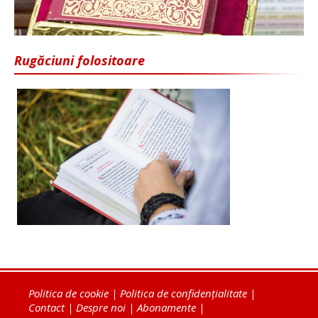
Rugăciuni folositoare
Politica de cookie
|
Politica de confidențialitate
|
Contact
|
Despre noi
|
Abonamente
|