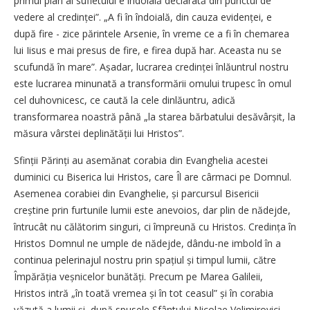
primul plan al sufletului e îndoială declarată din punctul de
vedere al credinței”. „A fi în îndoială, din cauza evi­denței, e
după fire - zice părintele Arsenie, în vreme ce a fi în chemarea
lui Iisus e mai presus de fire, e firea după har. Aceasta nu se
scufundă în mare”. Așadar, lucrarea cre­dinței înlăuntrul nostru
este lucrarea minunată a transformării omului trupesc în omul
cel duhovnicesc, ce caută la cele dinlăuntru, adică
transformarea noastră până „la starea bărbatului desăvârșit, la
măsura vârstei deplinătății lui Hristos”.
Sfinții Părinți au asemănat corabia din Evanghelia acestei
duminici cu Biserica lui Hristos, care Îl are cârmaci pe Domnul.
Asemenea corabiei din Evanghelie, și parcursul Bisericii
creștine prin furtunile lumii este anevoios, dar plin de nădejde,
întrucât nu călătorim singuri, ci împreună cu Hristos. Credin­ța în
Hristos Domnul ne umple de nădejde, dându-ne imbold în a
continua pelerinajul nostru prin spațiul și timpul lumii, către
Împărăția veșnicelor bună­tăți. Precum pe Marea Galileii,
Hristos intră „în toată vremea și în tot ceasul” și în corabia
văzută a lumii și, după spusele Sfântului Nicolae Velimirovici,