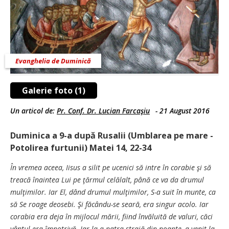
Evanghelia de Duminică
Galerie foto (1)
Un articol de:
Pr. Conf. Dr. Lucian Farcaşiu
-
21 August 2016
Duminica a 9-a după Rusalii (Umblarea pe mare -
Potolirea furtunii) Matei 14, 22-34
În vremea aceea, Iisus a silit pe ucenici să intre în corabie şi să
treacă înaintea Lui pe ţărmul celălalt, până ce va da drumul
mulţimilor. Iar El, dând drumul mulţimilor, S-a suit în munte, ca
să Se roage deosebi. Şi făcându-se seară, era singur acolo. Iar
corabia era deja în mijlocul mării, fiind învăluită de valuri, căci
vântul era împotrivă. Iar la a patra strajă din noapte, a venit la