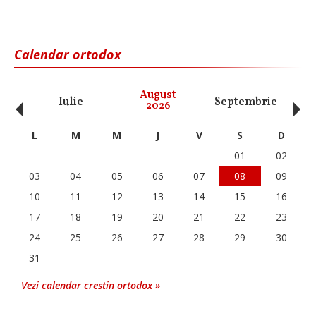
Calendar ortodox
‹
›
August
Iulie
Septembrie
O
2026
L
M
M
J
V
S
D
01
02
03
04
05
06
07
08
09
10
11
12
13
14
15
16
17
18
19
20
21
22
23
24
25
26
27
28
29
30
31
Vezi calendar crestin ortodox »