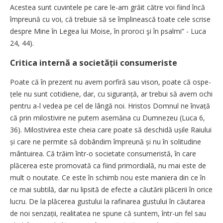
Acestea sunt cuvintele pe care le-am grăit către voi fiind încă
împreună cu voi, că trebuie să se împlinească toate cele scrise
despre Mine în Legea lui Moise, în proroci şi în psalmi” - Luca
24, 44).
Critica internă a societății consumeriste
Poate că în prezent nu avem por­firă sau vison, poate că ospe­
țele nu sunt cotidiene, dar, cu siguranță, ar trebui să avem ochi
pentru a-l vedea pe cel de lângă noi. Hristos Domnul ne învață
că prin milostivire ne putem asemăna cu Dumnezeu (Luca 6,
36). Milostivirea este cheia care poate să deschidă ușile Raiului
și care ne permite să dobândim împreună și nu în solitudine
mântuirea. Că trăim într-o societate consumeristă, în care
plăcerea este promovată ca fiind primordială, nu mai este de
mult o noutate. Ce este în schimb nou este maniera din ce în
ce mai subtilă, dar nu lipsită de efecte a căutării plăcerii în orice
lucru. De la plăcerea gustului la rafinarea gustului în căutarea
de noi senzații, realitatea ne spune că suntem, într-un fel sau