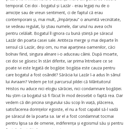
temporal. Cei doi - bogatul și Lazăr - erau legați nu de o
amiciție sau de vreun sentiment, ci de faptul că erau
contemporani și, mai mult, „împărțeau” o anumită vecinătate,
se vedeau regulat, își știau numele, dar unul nu avea ochi
pentru celălalt. Bogatul îl ignora cu bună știință pe săracul
Lazăr din poarta casei sale. Antiteza merge și mai departe în
sensul că Lazăr, deși om, nu mai aparținea oamenilor, căci
bolnav fiind, singura alinare i-o aduceau câinii. După moarte,
cei doi se găsesc în stări diferite, iar prima întrebare ce se
poate ivi este legată de bogăție: bogăția este cauza pentru
care bogatul a fost osândit? Sărăcia lui Lazăr l-a adus în sânul
lui Avraam? Vedem pe tot parcursul pildei că Mântuitorul
Hristos nu aduce nici elogiu sărăciei, nici condamnare bogăției.
Nu știm ca bogatul să fi făcut în mod deosebit o faptă rea. Dar
vedem că din pricina singurului său scop în viață, plăcerea,
satisfacerea do­rințelor egoiste, el nu a fost capabil să-l vadă
pe săracul de la poarta sa. Iar el a fost condamnat tocmai
pentru lipsa sa de omenie, indi­fe­rența și egoismul său și pentru