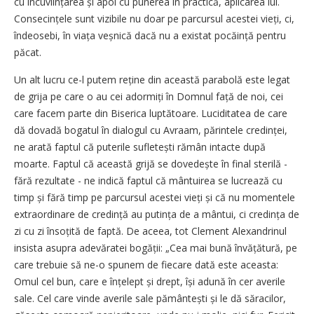
cu încuviințarea și apoi cu punerea în practică, aplicarea lui.
Consecințele sunt vizibile nu doar pe parcursul acestei vieți, ci,
îndeosebi, în viața veșnică dacă nu a existat pocăință pentru
păcat.
Un alt lucru ce-l putem reține din această parabolă este legat
de grija pe care o au cei adormiți în Domnul față de noi, cei
care facem parte din Biserica luptătoare. Luciditatea de care
dă dovadă bogatul în dialogul cu Avraam, părintele credinței,
ne arată faptul că puterile sufletești rămân intacte după
moarte. Faptul că această grijă se dovedește în final sterilă -
fără rezultate - ne indică faptul că mântuirea se lucrează cu
timp și fără timp pe parcursul acestei vieți și că nu momentele
extraordinare de cre­dință au putința de a mântui, ci credința de
zi cu zi însoțită de faptă. De aceea, tot Clement Alexandrinul
insista asupra adevăratei bogății: „Cea mai bună învă­ță­tură, pe
care trebuie să ne-o spunem de fiecare dată este aceasta:
Omul cel bun, care e înțelept și drept, își adună în cer averile
sale. Cel care vinde averile sale pă­mântești și le dă săracilor,