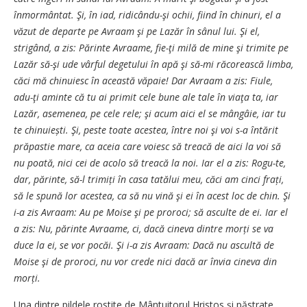
înmormântat. Şi, în iad, ridicându-şi ochii, fiind în chinuri, el a
văzut de departe pe Avraam şi pe Lazăr în sânul lui. Şi el,
strigând, a zis: Părinte Avraame, fie-ţi milă de mine şi trimite pe
Lazăr să-şi ude vârful degetului în apă şi să-mi răcorească limba,
căci mă chinuiesc în această văpaie! Dar Avraam a zis: Fiule,
adu-ţi aminte că tu ai primit cele bune ale tale în viaţa ta, iar
Lazăr, asemenea, pe cele rele; şi acum aici el se mângâie, iar tu
te chinuiești. Şi, peste toate acestea, între noi şi voi s-a întărit
prăpastie mare, ca aceia care voiesc să treacă de aici la voi să
nu poată, nici cei de acolo să treacă la noi. Iar el a zis: Rogu-te,
dar, părinte, să-l trimiți în casa tatălui meu, căci am cinci frați,
să le spună lor acestea, ca să nu vină şi ei în acest loc de chin. Şi
i-a zis Avraam: Au pe Moise şi pe proroci; să asculte de ei. Iar el
a zis: Nu, părinte Avraame, ci, dacă cineva dintre morți se va
duce la ei, se vor pocăi. Şi i-a zis Avraam: Dacă nu ascultă de
Moise şi de proroci, nu vor crede nici dacă ar învia cineva din
morți.
Una dintre pildele rostite de Mântuitorul Hristos și păstrate