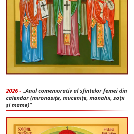
2026 -
„Anul comemorativ al sfintelor femei din
calendar (mironosițe, mu­cenițe, monahii, soții
și mame)”