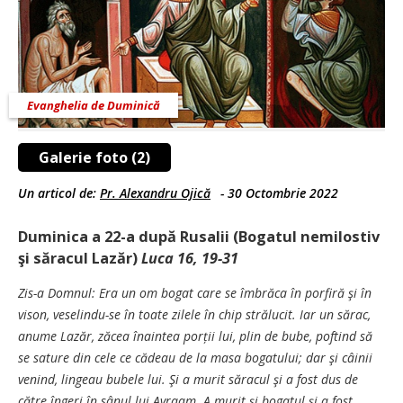
Evanghelia de Duminică
Galerie foto (2)
Un articol de:
Pr. Alexandru Ojică
-
30 Octombrie 2022
Duminica a 22-a după Rusalii (Bogatul nemilostiv
şi săracul Lazăr)
Luca 16, 19-31
Zis-a Domnul: Era un om bogat care se îmbrăca în porfiră şi în
vison, veselindu-se în toate zilele în chip strălucit. Iar un sărac,
anume Lazăr, zăcea înaintea porții lui, plin de bube, poftind să
se sature din cele ce cădeau de la masa bogatului; dar şi câinii
venind, lingeau bubele lui. Şi a murit săracul şi a fost dus de
către îngeri în sânul lui Avraam. A murit şi bogatul şi a fost