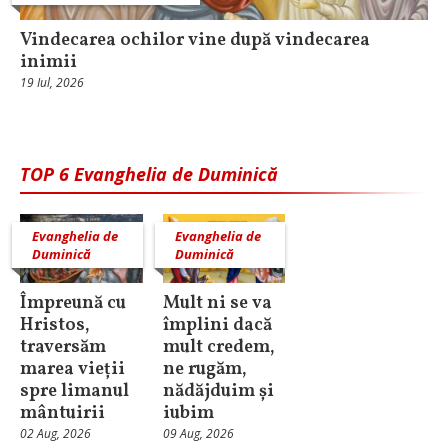
Vindecarea ochilor vine după vindecarea
inimii
19 Iul, 2026
TOP 6 Evanghelia de Duminică
Evanghelia de
Evanghelia de
Duminică
Duminică
Împreună cu
Mult ni se va
Hristos,
împlini dacă
traversăm
mult credem,
marea vieții
ne rugăm,
spre limanul
nădăjduim și
mântuirii
iubim
02 Aug, 2026
09 Aug, 2026