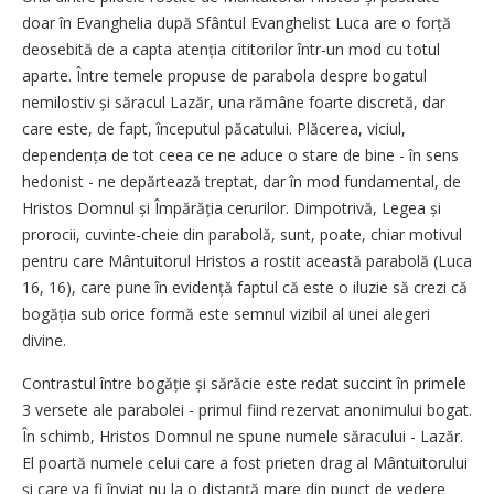
doar în Evanghelia după Sfântul Evanghelist Luca are o forță
deosebită de a capta atenția cititorilor într-un mod cu totul
aparte. Între temele propuse de parabola despre bogatul
nemilostiv și săracul Lazăr, una rămâne foarte discretă, dar
care este, de fapt, începutul păcatului. Plăcerea, viciul,
dependența de tot ceea ce ne aduce o stare de bine - în sens
hedonist - ne depărtează treptat, dar în mod fundamental, de
Hristos Domnul și Împărăția cerurilor. Dimpotrivă, Legea și
prorocii, cuvinte-cheie din parabolă, sunt, poate, chiar motivul
pentru care Mântuitorul Hristos a rostit această parabolă (Luca
16, 16), care pune în evidență faptul că este o iluzie să crezi că
bogăția sub orice formă este semnul vizibil al unei alegeri
divine.
Contrastul între bogăție și sărăcie este redat succint în primele
3 versete ale parabolei - primul fiind rezervat anonimului bogat.
În schimb, Hristos Domnul ne spune numele săracului - Lazăr.
El poartă numele celui care a fost prieten drag al Mântuitorului
și care va fi înviat nu la o distanță mare din punct de vedere