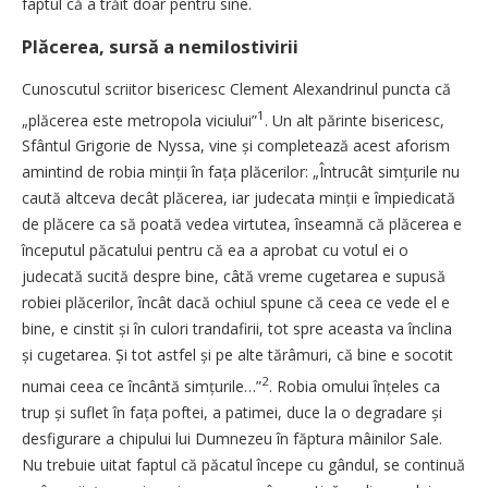
faptul că a trăit doar pentru sine.
Plăcerea, sursă a nemilostivirii
Cunoscutul scriitor bisericesc Clement Alexandrinul puncta că
1
„plăcerea este metropola viciului”
. Un alt părinte bisericesc,
Sfântul Grigorie de Nyssa, vine și completează acest aforism
amintind de robia minții în fața plăcerilor: „Întrucât simțurile nu
caută altceva decât plăcerea, iar judecata minții e împiedicată
de plăcere ca să poată vedea virtutea, înseamnă că plăcerea e
începutul păcatului pentru că ea a aprobat cu votul ei o
judecată sucită despre bine, câtă vreme cugetarea e supusă
robiei plăcerilor, încât dacă ochiul spune că ceea ce vede el e
bine, e cinstit și în culori trandafirii, tot spre aceasta va înclina
și cugetarea. Și tot astfel și pe alte tărâmuri, că bine e socotit
2
numai ceea ce încântă simțurile…”
. Robia omului înțeles ca
trup și suflet în fața poftei, a patimei, duce la o degradare și
desfigurare a chipului lui Dumnezeu în făptura mâinilor Sale.
Nu trebuie uitat faptul că păcatul începe cu gândul, se continuă