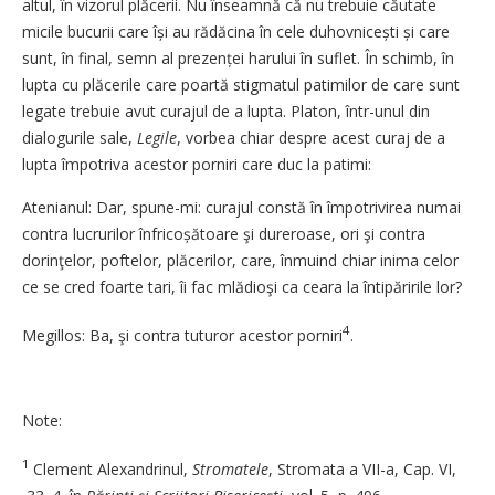
altul, în vizorul plăcerii. Nu înseamnă că nu trebuie căutate
micile bucurii care își au rădăcina în cele duhov­nicești și care
sunt, în final, semn al prezenței harului în suflet. În schimb, în
lupta cu plăcerile care poartă stigmatul patimilor de care sunt
legate trebuie avut curajul de a lupta. Platon, într-unul din
dialogurile sale,
Legile
, vorbea chiar despre acest curaj de a
lupta împotriva acestor porniri care duc la patimi:
Atenianul: Dar, spune-mi: curajul constă în împotrivirea numai
contra lucrurilor înfrico­șătoare şi dureroase, ori şi contra
dorinţelor, poftelor, plăcerilor, care, înmuind chiar inima celor
ce se cred foarte tari, îi fac mlădioşi ca ceara la întipăririle lor?
4
Megillos: Ba, şi contra tuturor acestor porniri
.
Note:
1
Clement Alexandrinul,
Stromatele
, Stromata a VII-a, Cap. VI,