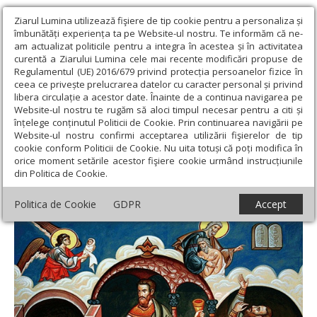
Ziarul Lumina utilizează fişiere de tip cookie pentru a personaliza și
îmbunătăți experiența ta pe Website-ul nostru. Te informăm că ne-
am actualizat politicile pentru a integra în acestea și în activitatea
curentă a Ziarului Lumina cele mai recente modificări propuse de
Regulamentul (UE) 2016/679 privind protecția persoanelor fizice în
ceea ce privește prelucrarea datelor cu caracter personal și privind
libera circulație a acestor date. Înainte de a continua navigarea pe
Website-ul nostru te rugăm să aloci timpul necesar pentru a citi și
Ziarul Lumina
›
Teologie și spiritualitate
›
Evanghelia de
înțelege conținutul Politicii de Cookie. Prin continuarea navigării pe
Duminică
›
Tirania plăcerii întunecă vederea aproapelui și
Website-ul nostru confirmi acceptarea utilizării fişierelor de tip
împietrește inima
cookie conform Politicii de Cookie. Nu uita totuși că poți modifica în
orice moment setările acestor fişiere cookie urmând instrucțiunile
Tirania plăcerii întunecă vederea
din Politica de Cookie.
aproapelui și împietrește inima
Politica de Cookie
GDPR
Accept