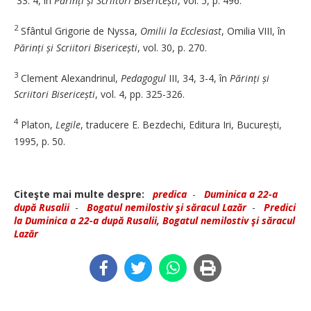
33. 4, în
Părinți și Scriitori Bisericești
, vol. 5, p. 496.
2
Sfântul Grigorie de Nyssa,
Omilii la Ecclesiast
, Omilia VIII, în
Părinți și Scriitori Bisericești
, vol. 30, p. 270.
3
Clement Alexandrinul,
Pedagogul
III, 34, 3-4, în
Părinți și
Scriitori Bisericești
, vol. 4, pp. 325-326.
4
Platon,
Legile
, traducere E. Bezdechi, Editura Iri, București,
1995, p. 50.
Citeşte mai multe despre:
predica
-
Duminica a 22-a
după Rusalii
-
Bogatul nemilostiv şi săracul Lazăr
-
Predici
la Duminica a 22-a după Rusalii, Bogatul nemilostiv şi săracul
Lazăr