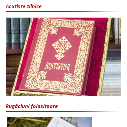
Acatiste zilnice
Rugăciuni folositoare