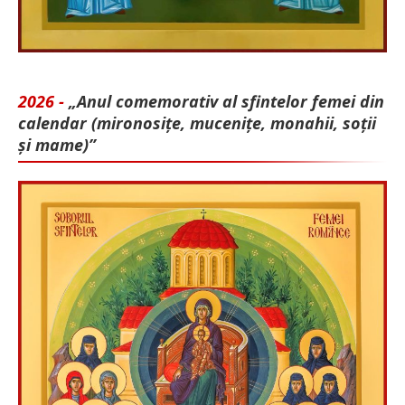
2026 -
„Anul comemorativ al sfintelor femei din
calendar (mironosițe, mu­cenițe, monahii, soții
și mame)”