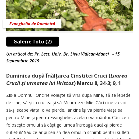
Evanghelia de Duminică
Galerie foto (2)
Un articol de:
Pr. Lect. Univ. Dr. Liviu Vidican-Manci
-
15
Septembrie 2019
Duminica după Înălțarea Cinstitei Cruci (
Luarea
Crucii și urmarea lui Hristos
) Marcu 8, 34-3; 9, 1
Zis-a Domnul: Oricine voieşte să vină după Mine, să se lepede
de sine, să-şi ia crucea şi să-Mi urmeze Mie. Căci cine va voi
să-şi scape viața, o va pierde, iar cine îşi va pierde viața sa
pentru Mine şi pentru Evanghelie, acela o va mântui. Căci ce-i
foloseşte omului să câştige lumea întreagă dacă-şi pierde
sufletul? Sau ce ar putea să dea omul în schimb pentru sufletul