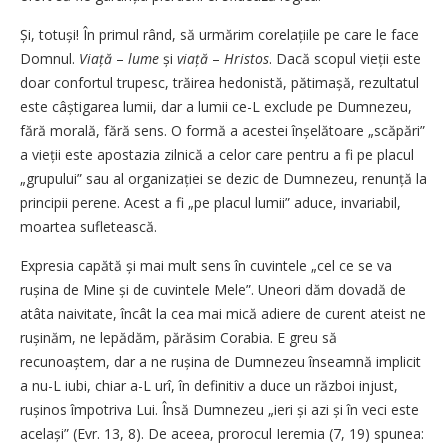
Și, totuși! În primul rând, să urmărim corelațiile pe care le face
Domnul.
Viață
–
lume
și
viață
–
Hristos
. Dacă scopul vieții este
doar confortul trupesc, trăirea hedonistă, pătimașă, rezultatul
este câștigarea lumii, dar a lumii ce-L exclude pe Dumnezeu,
fără morală, fără sens. O formă a acestei înșelătoare „scăpări”
a vieții este apostazia zilnică a celor care pentru a fi pe placul
„grupului” sau al organizației se dezic de Dumnezeu, renunță la
principii perene. Acest a fi „pe placul lumii” aduce, invariabil,
moartea sufletească.
Expresia capătă și mai mult sens în cuvintele „cel ce se va
rușina de Mine și de cuvintele Mele”. Uneori dăm dovadă de
atâta naivitate, încât la cea mai mică adiere de curent ateist ne
rușinăm, ne lepădăm, părăsim Corabia. E greu să
recunoaștem, dar a ne rușina de Dumnezeu înseamnă implicit
a nu-L iubi, chiar a-L urî, în definitiv a duce un război injust,
rușinos împotriva Lui. Însă Dumnezeu „ieri și azi și în veci este
același” (Evr. 13, 8). De aceea, prorocul Ieremia (7, 19) spunea: