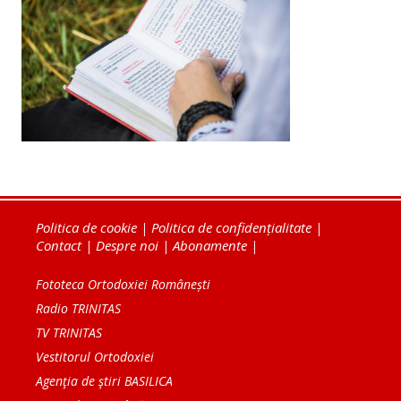
Politica de cookie
|
Politica de confidențialitate
|
Contact
|
Despre noi
|
Abonamente
|
Fototeca Ortodoxiei Românești
Radio TRINITAS
TV TRINITAS
Vestitorul Ortodoxiei
Agenţia de ştiri BASILICA