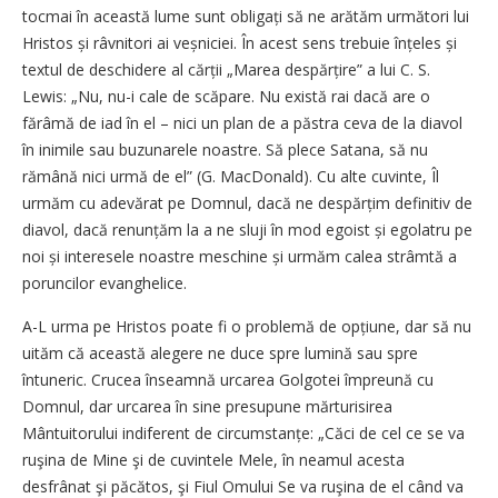
tocmai în această lume sunt obligați să ne arătăm următori lui
Hristos și râvnitori ai veșniciei. În acest sens trebuie înțeles și
textul de deschidere al cărții „Marea despărțire” a lui C. S.
Lewis: „Nu, nu-i cale de scăpare. Nu există rai dacă are o
fărâmă de iad în el – nici un plan de a păstra ceva de la diavol
în inimile sau buzunarele noastre. Să plece Satana, să nu
rămână nici urmă de el” (G. MacDonald). Cu alte cuvinte, Îl
urmăm cu adevărat pe Domnul, dacă ne despărțim definitiv de
diavol, dacă renunțăm la a ne sluji în mod egoist și egolatru pe
noi și interesele noastre meschine și urmăm calea strâmtă a
poruncilor evanghelice.
A-L urma pe Hristos poate fi o problemă de opțiune, dar să nu
uităm că această alegere ne duce spre lumină sau spre
întuneric. Crucea înseamnă urcarea Golgotei împreună cu
Domnul, dar urcarea în sine presupune mărturisirea
Mântuitorului indiferent de circumstanțe: „Căci de cel ce se va
ruşina de Mine şi de cuvintele Mele, în neamul acesta
desfrânat şi păcătos, şi Fiul Omului Se va ruşina de el când va