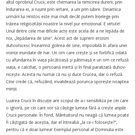
altul oprobriul Crucii, este chemarea la nimicirea durerii, prin
îndurarea ei, a rușinii prin iertare, a urii prin iubire. Dinamica
urmării lui Hristos este mai mult decât putem înțelege prin
trăirea religiozității noastre la nivel pur emoțional. E virtute!
Unul dintre cele mai dificile acte este acela de a ne lepăda de
noi, „lepădarea de sine”. Acest act de suprem eroism
duhovnicesc înseamnă golirea de sine, imposibilă în afara unei
voințe inundate de har. Un om care crește și se fortifică odată
cu afundarea în viața păcătoasă și pătimașă e un om ce refuză
viața, e calcifiat, o persoană inertă și în final paralizată duhov­
nicește. Acesta nu numai că nu-și duce Crucea, dar o refuză.
Cine crede că, refuzând, invalidează porunca sporește noaptea
minții.
Luarea Crucii în discuție are scopul de a-i sensibiliza pe cei care
o ignoră, pe cei care vor să câștige lumea fără a crește aripile
Crucii personale. În fond, Mântuitorul nu neagă că lumea poate
fi câș­tigată de aceștia, dar el întreabă „la ce-i folosește?”,
pentru că e doar lumea! Exemplul personal al Domnului este