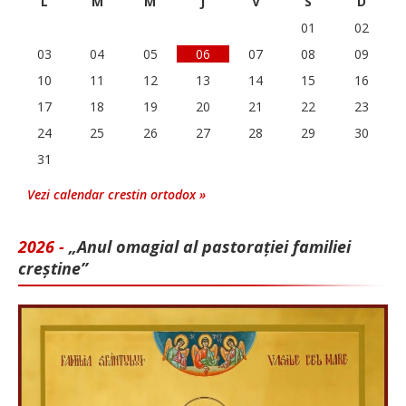
L
M
M
J
V
S
D
01
02
03
04
05
06
07
08
09
10
11
12
13
14
15
16
17
18
19
20
21
22
23
24
25
26
27
28
29
30
31
Vezi calendar crestin ortodox »
2026 -
„Anul omagial al pastorației familiei
creștine”