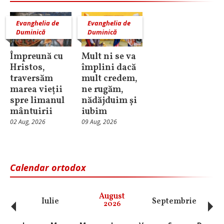
Evanghelia de
Evanghelia de
Duminică
Duminică
Împreună cu
Mult ni se va
Hristos,
împlini dacă
traversăm
mult credem,
marea vieții
ne rugăm,
spre limanul
nădăjduim și
mântuirii
iubim
02 Aug, 2026
09 Aug, 2026
Calendar ortodox
‹
›
August
Iulie
Septembrie
O
2026