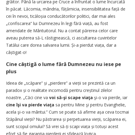
grăitor. Până la urcarea pe Cruce a înfruntat o lume încurcată
în păcat. Lăcomia, mândria, fățărnicia, insensibilitatea față de
cei în nevoi, ticăloșia conducătorilor politici, dar mai ales
„confiscarea” lui Dumnezeu în legi fără viață, au fost
amendate de Mântuitorul. Nu a contat părerea celor care
aveau puterea să-L răstignească, ci ascultarea cuvintelor
Tatălui care dorea salvarea lumii. Și-a pierdut viața, dar a
câștigat-o!
Cine câștigă o lume fără Dumnezeu nu iese pe
plus
Ideea de „scăpare” și „pierdere” a vieții se prezintă ca un
paradox și o realitate incomodă pentru creștinul zilelor
noastre. „Căci cine va
voi să-şi scape viaţa
şi-o va pierde, iar
cine îşi va pierde
viaţa
sa pentru Mine şi pentru Evanghelie,
acela şi-o va mântui.” Cum se poate să afirme așa ceva tocmai
Stăpânul vieții? Nu păstrarea și perpetuarea vieții, scăparea ei,
sunt scopul omului? Să vrei să-ți scapi viața și totuși acest
efort să fie garanția pierderii ei sfidează logica.