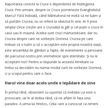
Raportarea corectă la Cruce e dependentă de înțelegerea
Crucii. Prin urmare, despre ce Cruce pomenește Evanghelistul
Marcu? Fără îndoială, când Mântuitorul ne invită să ne luăm și
să purtăm Crucea, nu se referă la obiectul în sine. Ar fi prea
simplu! Orice creștin are o cruciuliță la gât și cel puțin o cruce în
casă sau în mașină. Acelea sunt cruci mărturisitoare, dar nu
Crucea despre care ne vorbește Domnul. Crucea pe care
trebuie să o luăm și să o acceptăm este propria noastră viață,
este ansamblul de gânduri și fapte, de evenimente și persoane
din parcursul nostru prin vremelnicie spre eternitate. Și nu le
acceptăm noi? Pentru a răspunde la această întrebare va
trebui să decodăm nu numai modul cum ne vorbește Domnul,
ci și scopul pentru care o face.
Harul vine doar acolo unde e lepădare de sine
În primul rând, observăm cu ușurință că invitația Lui este o
provocare, iar în al doilea rând, că ne aflăm în fața unui
paradox. A urma lui Hristos, Celui care a cunoscut ca nimeni