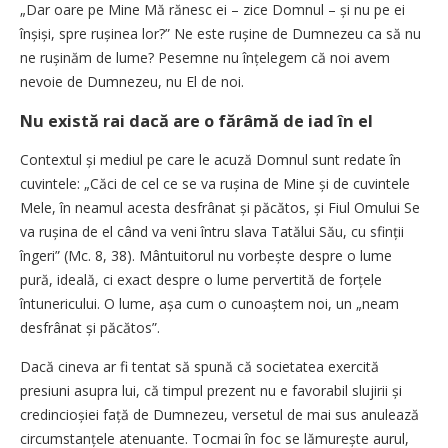
„Dar oare pe Mine Mă rănesc ei – zice Domnul – și nu pe ei
înșiși, spre rușinea lor?” Ne este rușine de Dumnezeu ca să nu
ne rușinăm de lume? Pesemne nu înțelegem că noi avem
nevoie de Dumnezeu, nu El de noi.
Nu există rai dacă are o fărâmă de iad în el
Contextul și mediul pe care le acuză Domnul sunt redate în
cuvintele: „Căci de cel ce se va rușina de Mine și de cuvintele
Mele, în neamul acesta desfrânat și păcătos, și Fiul Omului Se
va rușina de el când va veni întru slava Tatălui Său, cu sfinții
îngeri” (Mc. 8, 38). Mântuitorul nu vorbește despre o lume
pură, ideală, ci exact despre o lume pervertită de forțele
întunericului. O lume, așa cum o cunoaștem noi, un „neam
desfrânat și păcătos”.
Dacă cineva ar fi tentat să spună că societatea exercită
presiuni asupra lui, că timpul prezent nu e favorabil slujirii și
credincioșiei față de Dumnezeu, versetul de mai sus anulează
circumstanțele atenuante. Tocmai în foc se lămu­rește aurul,