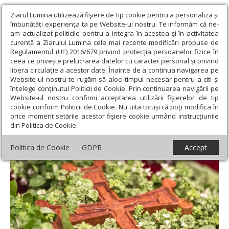
Ziarul Lumina utilizează fişiere de tip cookie pentru a personaliza și
îmbunătăți experiența ta pe Website-ul nostru. Te informăm că ne-
am actualizat politicile pentru a integra în acestea și în activitatea
curentă a Ziarului Lumina cele mai recente modificări propuse de
Regulamentul (UE) 2016/679 privind protecția persoanelor fizice în
ceea ce privește prelucrarea datelor cu caracter personal și privind
libera circulație a acestor date. Înainte de a continua navigarea pe
Website-ul nostru te rugăm să aloci timpul necesar pentru a citi și
Ziarul Lumina
›
Teologie și spiritualitate
›
Evanghelia de
înțelege conținutul Politicii de Cookie. Prin continuarea navigării pe
Duminică
›
Viața în Hristos e garanția dobândirii veșniciei
Website-ul nostru confirmi acceptarea utilizării fişierelor de tip
cookie conform Politicii de Cookie. Nu uita totuși că poți modifica în
Viața în Hristos e garanția dobândirii
orice moment setările acestor fişiere cookie urmând instrucțiunile
din Politica de Cookie.
veșniciei
Politica de Cookie
GDPR
Accept