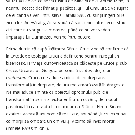
său? Căci de cel ce se va ruşina de Mine şi de cuvintele Mele, în
neamul acesta desfrânat şi păcătos, şi Fiul Omului Se va ruşina
de el când va veni întru slava Tatălui Său, cu sfinţii îngeri. Și le
zicea lor: Adevărat grăiesc vouă că sunt unii dintre cei ce stau
aici care nu vor gusta moartea, până ce nu vor vedea
Împărăţia lui Dumnezeu venind întru putere.
Prima duminică după Înălțarea Sfintei Cruci vine să confirme că
în Ortodoxie teologia Crucii e definitorie pentru întregul an
bisericesc, iar viața duhovnicească se clădește pe Cruce și sub
Cruce. Urcarea pe Golgota personală se dove­dește un
continuum
. Crucea ne aduce aminte de nedreptatea
transformată în dreptate, de ura metamorfozată în dragoste.
Ne mai aduce aminte că obiectul oprobriului public e
transformat în semn al victoriei. Într-un cuvânt, de modul
paradoxal în care viața biruie moartea. Sfântul Efrem Sirianul
exprima această antinomică realitate, spunând „lucru minunat
ca morții să omoare un om viu și victima să învie morții”
(Imnele Păresimilor...).