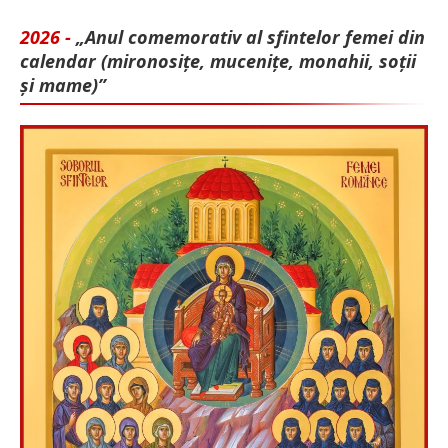
2026 -
„Anul comemorativ al sfintelor femei din
calendar (mironosițe, mu­cenițe, monahii, soții
și mame)”