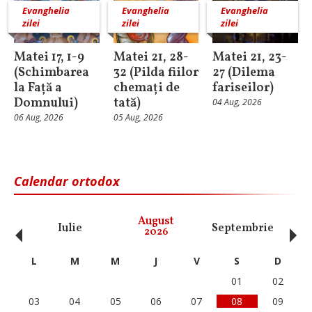
Evanghelia
Evanghelia
Evanghelia
zilei
zilei
zilei
Matei 17, 1-9
Matei 21, 28-
Matei 21, 23-
(Schimbarea
32 (Pilda fiilor
27 (Dilema
la Față a
chemați de
fariseilor)
Domnului)
tată)
04 Aug, 2026
06 Aug, 2026
05 Aug, 2026
Calendar ortodox
‹
›
August
Iulie
Septembrie
O
2026
L
M
M
J
V
S
D
01
02
03
04
05
06
07
08
09