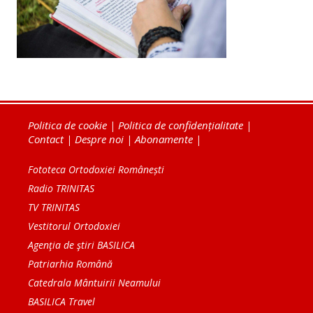
Politica de cookie
|
Politica de confidențialitate
|
Contact
|
Despre noi
|
Abonamente
|
Fototeca Ortodoxiei Românești
Radio TRINITAS
TV TRINITAS
Vestitorul Ortodoxiei
Agenţia de ştiri BASILICA
Patriarhia Română
Catedrala Mântuirii Neamului
BASILICA Travel