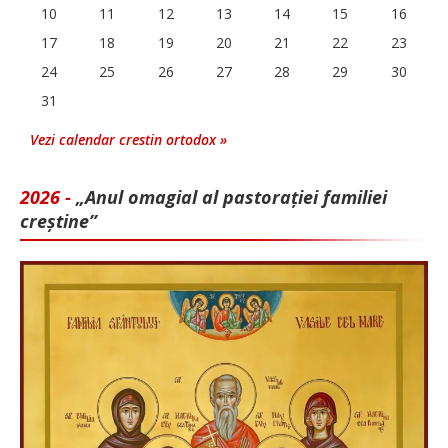
10
11
12
13
14
15
16
17
18
19
20
21
22
23
24
25
26
27
28
29
30
31
Vezi calendar crestin ortodox »
2026 -
„Anul omagial al pastorației familiei
creștine”