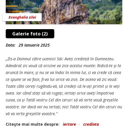
Evanghelia zilei
Galerie foto (2)
Data:
29 Ianuarie 2025
„Zis-a Domnul către ucenicii Săi: Aveți credință în Dumnezeu.
Adevărat zic vouă că oricine va zice acestui munte: Ridică-te și te
aruncă în mare, și nu se va îndoi în inima lui, ci va crede că ceea
ce spune se va face, fi-va lui orice va zice. De aceea vă zic vouă:
Toate câte cereți rugându-vă, să credeți că le-ați primit și le veți
avea. Iar când stați să vă rugați, iertați orice aveți împotriva
cuiva, ca și Tatăl vostru Cel din ceruri să vă ierte vouă greșelile
voastre. Iar dacă voi nu iertați, nici Tatăl vostru Cel din ceruri nu
vă va ierta greșelile voastre.”
Citeşte mai multe despre:
iertare
-
credinta