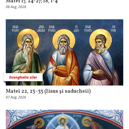
Matei 17, 24-27; 18, 1-4
08 Aug, 2026
Evanghelia zilei
Matei 22, 23–33 (Iisus și saducheii)
07 Aug, 2026