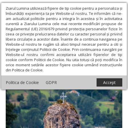
Ziarul Lumina utilizează fişiere de tip cookie pentru a personaliza și
îmbunătăți experiența ta pe Website-ul nostru. Te informăm că ne-
am actualizat politicile pentru a integra în acestea și în activitatea
curentă a Ziarului Lumina cele mai recente modificări propuse de
Regulamentul (UE) 2016/679 privind protecția persoanelor fizice în
ceea ce privește prelucrarea datelor cu caracter personal și privind
libera circulație a acestor date. Înainte de a continua navigarea pe
Website-ul nostru te rugăm să aloci timpul necesar pentru a citi și
Ziarul Lumina
›
Teologie și spiritualitate
›
Evanghelia zilei
›
înțelege conținutul Politicii de Cookie. Prin continuarea navigării pe
Marcu 11, 22-26 (Forța credinței)
Website-ul nostru confirmi acceptarea utilizării fişierelor de tip
cookie conform Politicii de Cookie. Nu uita totuși că poți modifica în
Marcu 11, 22-26 (Forța credinței)
orice moment setările acestor fişiere cookie urmând instrucțiunile
din Politica de Cookie.
Politica de Cookie
GDPR
Accept