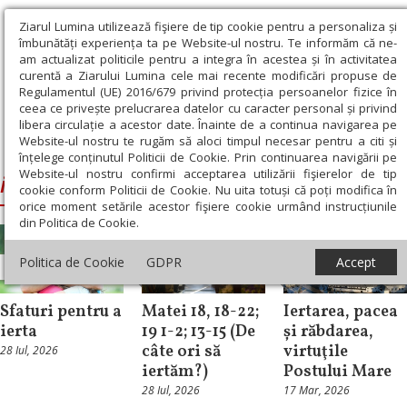
Ziarul Lumina utilizează fişiere de tip cookie pentru a personaliza și
îmbunătăți experiența ta pe Website-ul nostru. Te informăm că ne-
am actualizat politicile pentru a integra în acestea și în activitatea
curentă a Ziarului Lumina cele mai recente modificări propuse de
Regulamentul (UE) 2016/679 privind protecția persoanelor fizice în
ceea ce privește prelucrarea datelor cu caracter personal și privind
libera circulație a acestor date. Înainte de a continua navigarea pe
Website-ul nostru te rugăm să aloci timpul necesar pentru a citi și
Ziarul Lumina
›
iertare
înțelege conținutul Politicii de Cookie. Prin continuarea navigării pe
Website-ul nostru confirmi acceptarea utilizării fişierelor de tip
iertare
cookie conform Politicii de Cookie. Nu uita totuși că poți modifica în
orice moment setările acestor fişiere cookie urmând instrucțiunile
din Politica de Cookie.
Politica de Cookie
GDPR
Accept
Patristica
Evanghelia zilei
Interviu
Sfaturi pentru a
Matei 18, 18-22;
Iertarea, pacea
ierta
19 1-2; 13-15 (De
și răbdarea,
câte ori să
virtuţile
28 Iul, 2026
iertăm?)
Postului Mare
28 Iul, 2026
17 Mar, 2026