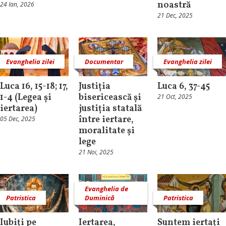
noastră
24 Ian, 2026
21 Dec, 2025
Evanghelia zilei
Documentar
Evanghelia zilei
Luca 16, 15-18; 17,
Justiția
Luca 6, 37-45
1-4 (Legea și
bisericească și
21 Oct, 2025
iertarea)
justiția statală
între iertare,
05 Dec, 2025
moralitate și
lege
21 Noi, 2025
Evanghelia de
Patristica
Duminică
Patristica
Iubiți pe
Iertarea,
Suntem iertați