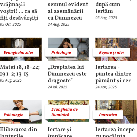
vrăjmașii
semnul evident
după cum
voștri! ... ca să
al asemănării
iertăm
fiți desăvârșiți
cu Dumnezeu
05 Aug, 2025
05 Oct, 2025
24 Aug, 2025
Evanghelia zilei
Psihologie
Repere și idei
Matei 18, 18-22;
„Dreptatea lui
Iertarea -
19 1-2; 13-15
Dumnezeu este
puntea dintre
dragoste”
pământ și cer
05 Aug, 2025
24 Iul, 2025
24 Apr, 2025
Evanghelia de
Psihologie
Duminică
Patristica
Eliberarea din
Iertare și
Iertarea începe
lanțurile
împăcare
cu pocăința