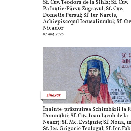
Sf. Cuv. Teodora de la Sihla; Sf. Cuv.
Pafnutie-Pârvu Zugravul; Sf. Cuv.
Dometie Persul; Sf. Ier. Narcis,
Arhiepiscopul Ierusalimului; Sf. Cuv
Nicanor
07 Aug, 2026
Sinaxar
Înainte-prăznuirea Schimbării la F
Domnului; Sf. Cuv. Ioan Iacob de la
Neamţ; Sf. Mc. Evsignie; Sf. Nona,
Sf. Ier. Grigorie Teologul; Sf. Ier. Fa