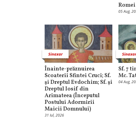
Romei
05 Aug, 2
Sinaxar
Sinaxa
Înainte-prăznuirea
Sf. 7 t
Scoaterii Sfintei Cruci; Sf.
Mc. Ta
şi Dreptul Evdochim; Sf. şi
04 Aug, 2
Dreptul Iosif din
Arimateea (Începutul
Postului Adormirii
Maicii Domnului)
31 Iul, 2026