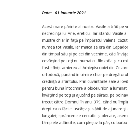
Data:
01 Ianuarie 2021
Acest mare părinte al nostru Vasile a trăit pe 
necredinţa lui Arie, ereticul. Iar Sfântul Vasile
mustre chiar în faţă pe împăratul Valens, căzut şi
numea tot Vasile, iar maica sa era din Capadocia
din timpul său şi pe cei din vechime, căci învăţ
covârşind pe toţi nu numai cu filozofia şi cu mi
fost sfinţit arhiereu al Arhiepiscopiei din Ceza
ortodoxă, punând în uimire chiar pe dregătorul lo
credinţă a sfântului. Prin cuvântările sale a lovit
pentru buna întocmire a obiceiurilor; a luminat t
învăţând pe toţi şi ajutând pe săraci, pe bolnav
trecut către Domnul în anul 379, când nu împlini
drept ca o făclie; uscăţiv şi slăbit de ajunare ş
lunguieţ; sprâncenele cercuite şi plecate, aseme
tâmplele adâncite; cam pleşuv la păr; cu barba