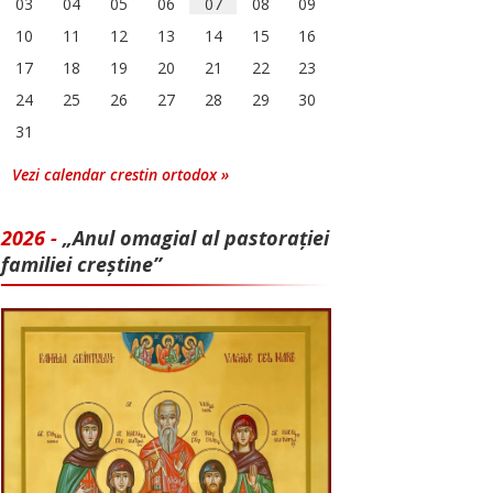
03
04
05
06
07
08
09
10
11
12
13
14
15
16
17
18
19
20
21
22
23
24
25
26
27
28
29
30
31
Vezi calendar crestin ortodox »
2026 -
„Anul omagial al pastorației
familiei creștine”