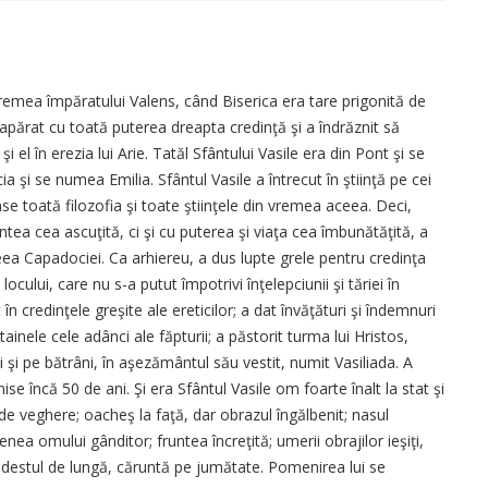
vremea împăratului Valens, când Biserica era tare prigonită de
 a apărat cu toată puterea dreapta credinţă şi a îndrăznit să
 el în erezia lui Arie. Tatăl Sfântului Vasile era din Pont şi se
 şi se numea Emilia. Sfântul Vasile a întrecut în ştiinţă pe cei
ase toată filozofia şi toate ştiinţele din vremea aceea. Deci,
ntea cea ascuţită, ci şi cu puterea şi viaţa cea îmbunătăţită, a
reea Capadociei. Ca arhiereu, a dus lupte grele pentru credinţa
cului, care nu s-a putut împotrivi înţelepciunii şi tăriei în
 în credinţele greşite ale ereticilor; a dat învăţături şi îndemnuri
ainele cele adânci ale făpturii; a păstorit turma lui Hristos,
i şi pe bătrâni, în aşezământul său vestit, numit Vasiliada. A
se încă 50 de ani. Şi era Sfântul Vasile om foarte înalt la stat şi
i de veghere; oacheş la faţă, dar obrazul îngălbenit; nasul
nea omului gânditor; fruntea încreţită; umerii obrajilor ieşiţi,
 destul de lungă, căruntă pe jumătate. Pomenirea lui se