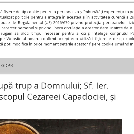
ză fişiere de tip cookie pentru a personaliza și îmbunătăți experiența ta p
alizat politicile pentru a integra în acestea și în activitatea curentă a Z
opuse de Regulamentul (UE) 2016/679 privind protecția persoanelor fizi
 caracter personal și privind libera circulație a acestor date. Înainte de 
eologie și spiritualitate
Educaţie și Cultură
Societate
rugăm să aloci timpul necesar pentru a citi și înțelege conținutul Pol
pe Website-ul nostru confirmi acceptarea utilizării fişierelor de tip cook
că poți modifica în orice moment setările acestor fişiere cookie urmând ins
helia zilei
Evanghelia de Duminică
Theologica
L
GDPR
ar
›
Tăierea împrejur cea după trup a Domnului; Sf. Ier. Vasile cel Mare, 
pă trup a Domnului; Sf. Ier.
iscopul Cezareei Capadociei, și
ie
Februarie
Martie
Aprilie
Mai
Iunie