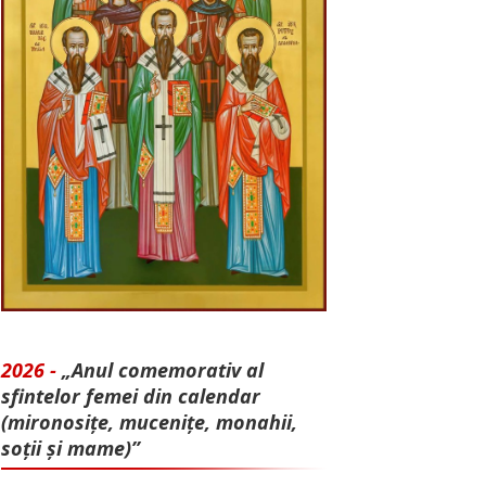
2026 -
„Anul comemorativ al
sfintelor femei din calendar
(mironosițe, mu­cenițe, monahii,
soții și mame)”