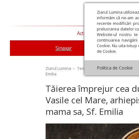
Ziarul Lumina utilizea
informăm că ne-am actu
recente modificări pr
prelucrarea datelor cu
Actualitate religioasă
T
Website-ul nostru te 
continuarea navigării 
Cookie. Nu uita totuși 
Sinaxar
Apostolul zilei
Evang
de Cookie.
Politica de Cookie
Ziarul Lumina
›
Teologie și spiritualitate
›
Sinax
Emilia
Tăierea împrejur cea du
Vasile cel Mare, arhiep
st
Septembrie
Octombrie
Noiembrie
Decembrie
Ianuar
mama sa, Sf. Emilia