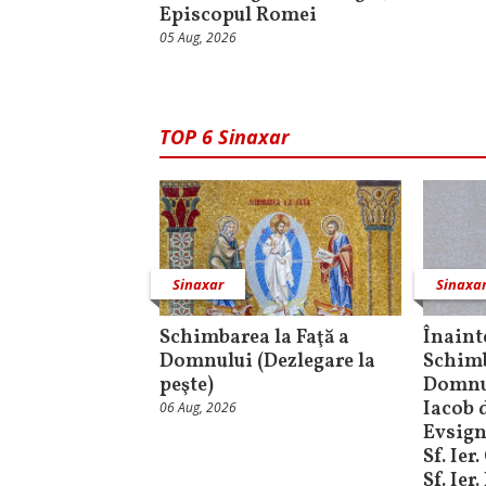
Episcopul Romei
05 Aug, 2026
TOP 6 Sinaxar
Sinaxar
Sinaxa
Schimbarea la Faţă a
Înaint
Domnului (Dezlegare la
Schimb
peşte)
Domnul
Iacob d
06 Aug, 2026
Evsign
Sf. Ier
Sf. Ier