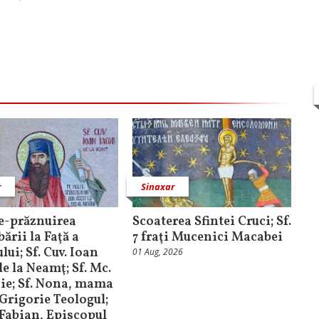
r
Sinaxar
e-prăznuirea
Scoaterea Sfintei Cruci; Sf.
ării la Faţă a
7 fraţi Mucenici Macabei
ui; Sf. Cuv. Ioan
01 Aug, 2026
e la Neamţ; Sf. Mc.
ie; Sf. Nona, mama
. Grigorie Teologul;
. Fabian, Episcopul