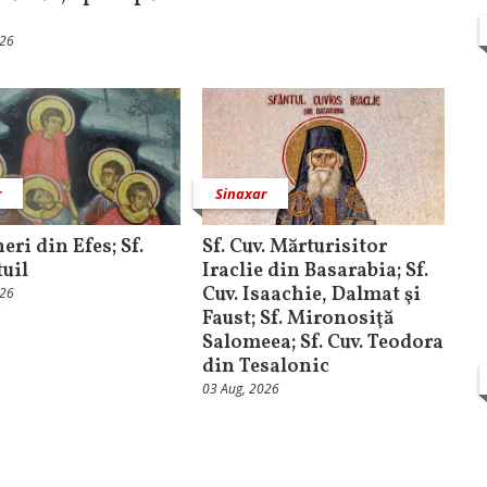
026
r
Sinaxar
ineri din Efes; Sf.
Sf. Cuv. Mărturisitor
tuil
Iraclie din Basarabia; Sf.
Cuv. Isaachie, Dalmat şi
026
Faust; Sf. Mironosiţă
Salomeea; Sf. Cuv. Teodora
din Tesalonic
03 Aug, 2026