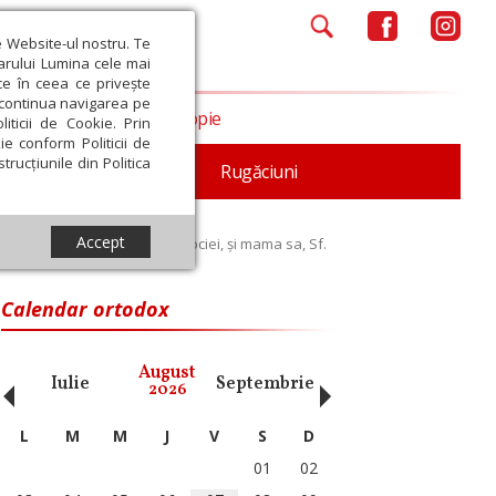
e Website-ul nostru. Te
iarului Lumina cele mai
ce în ceea ce privește
a continua navigarea pe
Opinii
Filantropie
iticii de Cookie. Prin
ie conform Politicii de
trucțiunile din Politica
iturgica
Patristica
Rugăciuni
Accept
arhiepiscopul Cezareei Capadociei, și mama sa, Sf.
Calendar ortodox
‹
›
August
Iulie
Septembrie
Octombrie
Noiembri
2026
L
M
M
J
V
S
D
01
02