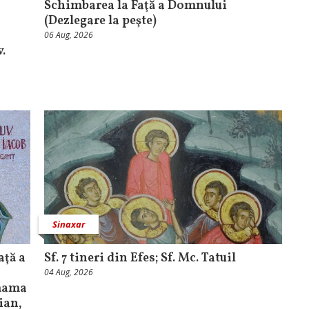
Schimbarea la Faţă a Domnului
(Dezlegare la peşte)
06 Aug, 2026
.
Sinaxar
aţă a
Sf. 7 tineri din Efes; Sf. Mc. Tatuil
04 Aug, 2026
 mama
bian,