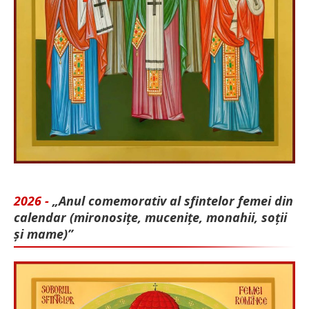
2026 -
„Anul comemorativ al sfintelor femei din
calendar (mironosițe, mu­cenițe, monahii, soții
și mame)”