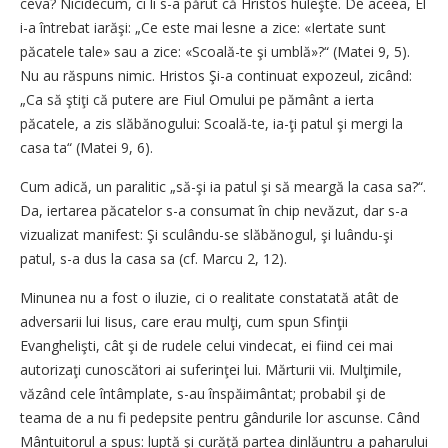
ceva? Nicidecum, ci li s-a părut că Hristos huleşte. De aceea, El
i-a întrebat iarăşi: „Ce este mai lesne a zice: «Iertate sunt
păcatele tale» sau a zice: «Scoală-te şi umblă»?“ (Matei 9, 5).
Nu au răspuns nimic. Hristos Şi-a continuat expozeul, zicând:
„Ca să ştiţi că putere are Fiul Omului pe pământ a ierta
păcatele, a zis slăbănogului: Scoală-te, ia-ţi patul şi mergi la
casa ta“ (Matei 9, 6).
Cum adică, un paralitic „să-şi ia patul şi să meargă la casa sa?“.
Da, iertarea păcatelor s-a consumat în chip nevăzut, dar s-a
vizualizat manifest: Şi sculându-se slăbănogul, şi luându-şi
patul, s-a dus la casa sa (cf. Marcu 2, 12).
Minunea nu a fost o iluzie, ci o realitate constatată atât de
adversarii lui Iisus, care erau mulţi, cum spun Sfinţii
Evanghelişti, cât şi de rudele celui vindecat, ei fiind cei mai
autorizaţi cunoscători ai suferinţei lui. Mărturii vii. Mulţimile,
văzând cele întâmplate, s-au înspăimântat; probabil şi de
teama de a nu fi pedepsite pentru gândurile lor ascunse. Când
Mântuitorul a spus: luptă şi curăţă partea dinlăuntru a paharului