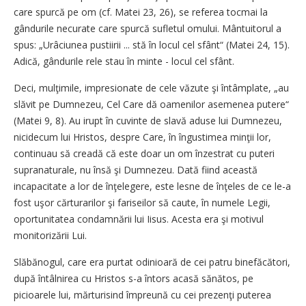
care spurcă pe om (cf. Matei 23, 26), se referea tocmai la
gândurile necurate care spurcă sufletul omului. Mântuitorul a
spus: „Urâciunea pustiirii ... stă în locul cel sfânt“ (Matei 24, 15).
Adică, gândurile rele stau în minte - locul cel sfânt.
Deci, mulţimile, impresionate de cele văzute şi întâmplate, „au
slăvit pe Dumnezeu, Cel Care dă oamenilor asemenea putere“
(Matei 9, 8). Au irupt în cuvinte de slavă aduse lui Dumnezeu,
nicidecum lui Hristos, despre Care, în îngustimea minţii lor,
continuau să creadă că este doar un om înzestrat cu puteri
supranaturale, nu însă şi Dumnezeu. Dată fiind această
incapacitate a lor de înţelegere, este lesne de înţeles de ce le-a
fost uşor cărturarilor şi fariseilor să caute, în numele Legii,
oportunitatea condamnării lui Iisus. Acesta era şi motivul
monitorizării Lui.
Slăbănogul, care era purtat odinioară de cei patru binefăcători,
după întâlnirea cu Hristos s-a întors acasă sănătos, pe
picioarele lui, mărturisind împreună cu cei prezenţi puterea