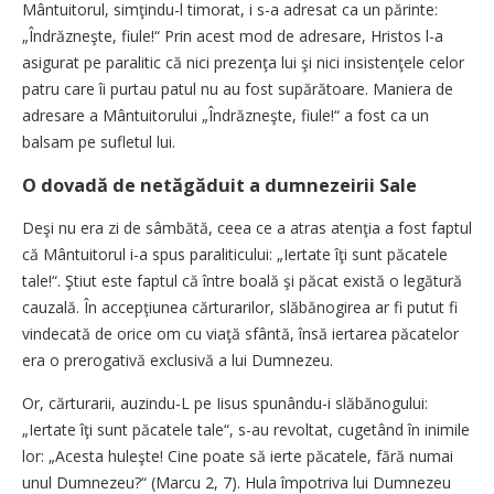
Mântuitorul, simţindu-l timorat, i s-a adresat ca un părinte:
„Îndrăzneşte, fiule!“ Prin acest mod de adresare, Hristos l-a
asigurat pe paralitic că nici prezenţa lui şi nici insistenţele celor
patru care îi purtau patul nu au fost supărătoare. Maniera de
adresare a Mântuitorului „Îndrăzneşte, fiule!“ a fost ca un
balsam pe sufletul lui.
O dovadă de netăgăduit a dumnezeirii Sale
Deşi nu era zi de sâmbătă, ceea ce a atras atenţia a fost faptul
că Mântuitorul i-a spus paraliticului: „Iertate îţi sunt păcatele
tale!“. Ştiut este faptul că între boală şi păcat există o legătură
cauzală. În accepţiunea cărturarilor, slăbănogirea ar fi putut fi
vindecată de orice om cu viaţă sfântă, însă iertarea păcatelor
era o prerogativă exclusivă a lui Dumnezeu.
Or, cărturarii, auzindu-L pe Iisus spunându-i slăbănogului:
„Iertate îţi sunt păcatele tale“, s-au revoltat, cugetând în inimile
lor: „Acesta huleşte! Cine poate să ierte păcatele, fără numai
unul Dumnezeu?“ (Marcu 2, 7). Hula împotriva lui Dumnezeu