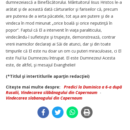
dumnezeiască a Binefăcătorului. Mântuitorul Iisus Hristos le-a
arătat şi de această dată cărturarilor şi fariseilor că, precum
are puterea de a ierta păcatele, tot aşa are putere şi de a
vindeca în mod minunat „orice boală şi orice neputinţă în
popor“. Faptul că El a intervenit în viaţa paraliticului,
vindecându-l sufleteşte şi trupeşte, demonstrează, contrar
vrerii inamicilor declaraţi ai Săi de atunci, dar şi din toate
timpurile că El este nu doar un om cu puteri miraculoase, ci El
este Fiul lui Dumnezeu întrupat. El este Dumnezeu! Acesta
este, de altfel, şi mesajul Evangheliei!
(*Titlul şi intertitlurile aparţin redacţiei)
Citeşte mai multe despre:
Predici la Duminica a 6-a după
Rusalii, Vindecarea slăbănogului din Capernaum
-
Vindecarea slabanogului din Capernaum