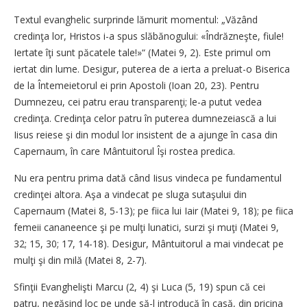
Textul evanghelic surprinde lămurit momentul: „Văzând
credinţa lor, Hristos i-a spus slăbănogului: «Îndrăzneşte, fiule!
Iertate îţi sunt păcatele tale!»“ (Matei 9, 2). Este primul om
iertat din lume. Desigur, puterea de a ierta a preluat-o Biserica
de la Întemeietorul ei prin Apostoli (Ioan 20, 23). Pentru
Dumnezeu, cei patru erau transparenţi; le-a putut vedea
credinţa. Credinţa celor patru în puterea dumnezeiască a lui
Iisus reiese şi din modul lor insistent de a ajunge în casa din
Capernaum, în care Mântuitorul Îşi rostea predica.
Nu era pentru prima dată când Iisus vindeca pe fundamentul
credinţei altora. Aşa a vindecat pe sluga sutaşului din
Capernaum (Matei 8, 5-13); pe fiica lui Iair (Matei 9, 18); pe fiica
femeii cananeence şi pe mulţi lunatici, surzi şi muţi (Matei 9,
32; 15, 30; 17, 14-18). Desigur, Mântuitorul a mai vindecat pe
mulţi şi din milă (Matei 8, 2-7).
Sfinţii Evanghelişti Marcu (2, 4) şi Luca (5, 19) spun că cei
patru, negăsind loc pe unde să-l introducă în casă, din pricina