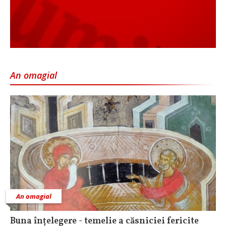
An omagial
An omagial
Buna înțelegere - temelie a căsniciei fericite