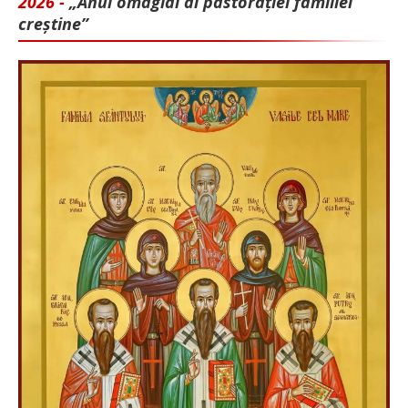
2026 -
„Anul omagial al pastorației familiei
creștine”