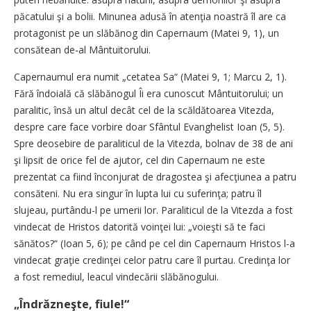
păcatului şi a bolii. Minunea adusă în atenţia noastră îl are ca
protagonist pe un slăbănog din Capernaum (Matei 9, 1), un
consătean de-al Mântuitorului.
Capernaumul era numit „cetatea Sa“ (Matei 9, 1; Marcu 2, 1).
Fără îndoială că slăbănogul Îi era cunoscut Mântuitorului; un
paralitic, însă un altul decât cel de la scăldătoarea Vitezda,
despre care face vorbire doar Sfântul Evanghelist Ioan (5, 5).
Spre deosebire de paraliticul de la Vitezda, bolnav de 38 de ani
şi lipsit de orice fel de ajutor, cel din Capernaum ne este
prezentat ca fiind înconjurat de dragostea şi afecţiunea a patru
consăteni. Nu era singur în lupta lui cu suferinţa; patru îl
slujeau, purtându-l pe umerii lor. Paraliticul de la Vitezda a fost
vindecat de Hristos datorită voinţei lui: „voieşti să te faci
sănătos?“ (Ioan 5, 6); pe când pe cel din Capernaum Hristos l-a
vindecat graţie credinţei celor patru care îl purtau. Credinţa lor
a fost remediul, leacul vindecării slăbănogului.
„Îndrăzneşte, fiule!“