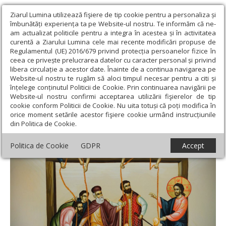
Ziarul Lumina utilizează fişiere de tip cookie pentru a personaliza și
îmbunătăți experiența ta pe Website-ul nostru. Te informăm că ne-
am actualizat politicile pentru a integra în acestea și în activitatea
curentă a Ziarului Lumina cele mai recente modificări propuse de
Regulamentul (UE) 2016/679 privind protecția persoanelor fizice în
ceea ce privește prelucrarea datelor cu caracter personal și privind
libera circulație a acestor date. Înainte de a continua navigarea pe
Website-ul nostru te rugăm să aloci timpul necesar pentru a citi și
Ziarul Lumina
›
Teologie și spiritualitate
›
Theologica
›
înțelege conținutul Politicii de Cookie. Prin continuarea navigării pe
Vindecarea slăbănogului din Capernaum
Website-ul nostru confirmi acceptarea utilizării fişierelor de tip
cookie conform Politicii de Cookie. Nu uita totuși că poți modifica în
Vindecarea slăbănogului din Capernaum
orice moment setările acestor fişiere cookie urmând instrucțiunile
din Politica de Cookie.
Politica de Cookie
GDPR
Accept