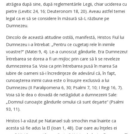
atrăgea după sine, după reglementările Legii, chiar uciderea cu
pietre (Levitic 24, 16; Deuteronom 18, 20). Aveau astfel temei
legal ca ei să se considere în măsură să-L răzbune pe
Dumnezeu.
Dincolo de această atitudine ostilă, manifestă, Hristos Fiul lui
Dumnezeu i-a întrebat: „Pentru ce cugetaţi rele în inimile
voastre?“ (Matei 9, 4). Le-a cunoscut gândurile. Era Dumnezeu!
Întrebarea se dorea a fi un mijloc prin care să li se reveleze
dumnezeirea Sa. Voia ca prin întrebarea pusă în marea Sa
iubire de oameni să-i încredinţeze de adevărul că, în fapt,
cunoaşterea inimii cuiva este o însuşire exclusivă a lui
Dumnezeu (II Paralipomena 6, 30; Psalmi 7, 10; I Regi 16, 7).
Voia să le dea o dovadă de netăgăduit a dumnezeirii Sale:
„Domnul cunoaşte gândurile omului că sunt deşarte“ (Psalmi
93, 11).
Hristos l-a văzut pe Natanael sub smochin mai înainte ca
acesta să fie adus la El (Ioan 1, 48). Dar oare au înţeles ei