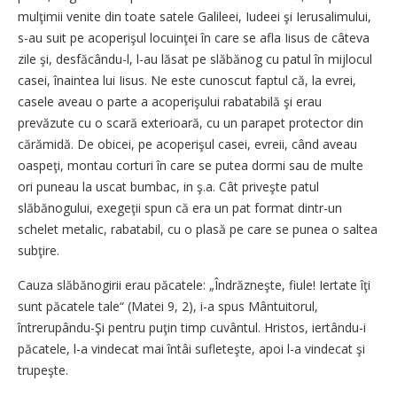
mulţimii venite din toate satele Galileei, Iudeei şi Ierusalimului,
s-au suit pe acoperişul locuinţei în care se afla Iisus de câteva
zile şi, desfăcându-l, l-au lăsat pe slăbănog cu patul în mijlocul
casei, înaintea lui Iisus. Ne este cunoscut faptul că, la evrei,
casele aveau o parte a acoperişului rabatabilă şi erau
prevăzute cu o scară exterioară, cu un parapet protector din
cărămidă. De obicei, pe acoperişul casei, evreii, când aveau
oaspeţi, montau corturi în care se putea dormi sau de multe
ori puneau la uscat bumbac, in ş.a. Cât priveşte patul
slăbănogului, exegeţii spun că era un pat format dintr-un
schelet metalic, rabatabil, cu o plasă pe care se punea o saltea
subţire.
Cauza slăbănogirii erau păcatele: „Îndrăzneşte, fiule! Iertate îţi
sunt păcatele tale“ (Matei 9, 2), i-a spus Mântuitorul,
întrerupându-Şi pentru puţin timp cuvântul. Hristos, iertându-i
păcatele, l-a vindecat mai întâi sufleteşte, apoi l-a vindecat şi
trupeşte.