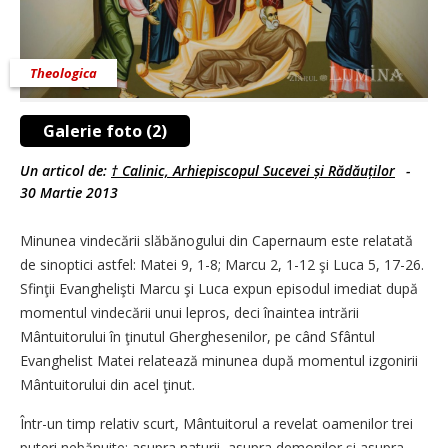
Theologica
Galerie foto (2)
Un articol de:
† Calinic, Arhiepiscopul Sucevei și Rădăuților
-
30 Martie 2013
Minunea vindecării slăbănogului din Capernaum este relatată
de sinoptici astfel: Matei 9, 1-8; Marcu 2, 1-12 şi Luca 5, 17-26.
Sfinţii Evanghelişti Marcu şi Luca expun episodul imediat după
momentul vindecării unui lepros, deci înaintea intrării
Mântuitorului în ţinutul Gherghesenilor, pe când Sfântul
Evanghelist Matei relatează minunea după momentul izgonirii
Mântuitorului din acel ţinut.
Într-un timp relativ scurt, Mântuitorul a revelat oamenilor trei
puteri nebănuite: asupra naturii, asupra demonilor şi asupra