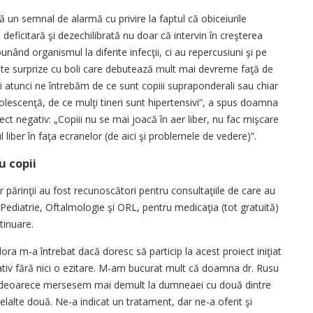
 un semnal de alarmă cu privire la faptul că obiceiurile
a deficitară şi dezechilibrată nu doar că intervin în creşterea
nând organismul la diferite infecţii, ci au repercusiuni şi pe
multe surprize cu boli care debutează mult mai devreme faţă de
Şi atunci ne întrebăm de ce sunt copiii supraponderali sau chiar
dolescenţă, de ce mulţi tineri sunt hipertensivi”, a spus doamna
ct negativ: „Copiii nu se mai joacă în aer liber, nu fac mişcare
 liber în faţa ecranelor (de aici şi problemele de vedere)”.
u copii
ar părinţii au fost recunoscători pentru consultaţiile de care au
lor Pediatrie, Oftalmologie şi ORL, pentru medicaţia (tot gratuită)
tinuare.
ora m-a întrebat dacă doresc să particip la acest proiect iniţiat
tiv fără nici o ezitare. M-am bucurat mult că doamna dr. Rusu
iam deoarece mersesem mai demult la dumneaei cu două dintre
lelalte două. Ne-a indicat un tratament, dar ne-a oferit şi