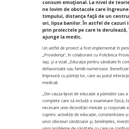
consum emoţional. La nivel de teorie,
ne lovim de obstacole care îngreunea
timpului, distanţa faţă de un centru
ori, lipsa banilor. În astfel de cazur
prin proiectele pe care le derulează,
ajunge la medic.
Un astfel de proiect a fost implementat în pe
„Providenţa”, în colaborare cu Policlinica Provide
Iaşi, şi a vizat „Educaţia pentru sănătate în com
defavorizate sau familii numeroase. Beneficiari 
împreună cu părinţii lor, care au putut interacţi
medicali.
„Din cauza lipsei de educație a părinților sau a
complete care să includă o examinare fizică, te
necesare unei dezvoltări mintale și corporale e
cuprins: activități de educație, conștientizare ș
unor obiceiuri sănătoase şi, bineînţeles, invest
unor probleme de sănătate cu care se confruntă