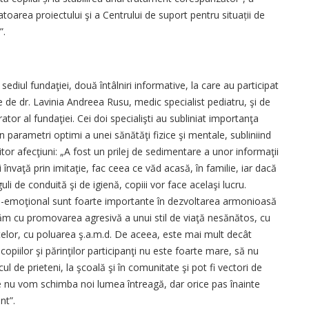
area proiectului şi a Centrului de suport pentru situații de
”.
 sediul fundaţiei, două întâlniri informative, la care au participat
nute de dr. Lavinia Andreea Rusu, medic specialist pediatru, şi de
ator al fundaţiei. Cei doi specialişti au subliniat importanţa
în parametri optimi a unei sănătăţi fizice şi mentale, subliniind
or afecţiuni: „A fost un prilej de sedimentare a unor informaţii
i învaţă prin imitaţie, fac ceea ce văd acasă, în familie, iar dacă
 de conduită şi de igienă, copiii vor face acelaşi lucru.
siho-emoţional sunt foarte importante în dezvoltarea armonioasă
ntăm cu promovarea agresivă a unui stil de viaţă nesănătos, cu
telor, cu poluarea ş.a.m.d. De aceea, este mai mult decât
piilor şi părinţilor participanţi nu este foarte mare, să nu
ul de prieteni, la şcoală şi în comunitate şi pot fi vectori de
 nu vom schimba noi lumea întreagă, dar orice pas înainte
nt”.