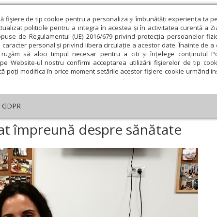
ză fişiere de tip cookie pentru a personaliza și îmbunătăți experiența ta p
alizat politicile pentru a integra în acestea și în activitatea curentă a Z
opuse de Regulamentul (UE) 2016/679 privind protecția persoanelor fizi
 caracter personal și privind libera circulație a acestor date. Înainte de 
eologie și spiritualitate
Educaţie și Cultură
Societate
rugăm să aloci timpul necesar pentru a citi și înțelege conținutul Pol
pe Website-ul nostru confirmi acceptarea utilizării fişierelor de tip cook
că poți modifica în orice moment setările acestor fişiere cookie urmând ins
An omagial
Comunicate de presă
Documentar
GDPR
ial
›
Copii și părinți au învățat împreună despre sănătate
ățat împreună despre sănătate
ie
Februarie
Martie
Aprilie
Mai
Iunie