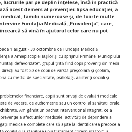
 lucrurile par pe deplin înţelese, însă în practică
ză acest demers al prevenţiei: lipsa educaţiei, a
 medical, familii numeroase şi, de foarte multe
i intervine Fundaţia Medicală „Providenţa”, care,
 încearcă să vină în ajutorul celor care nu pot
rioada 1 august - 30 octombrie de Fundaţia Medicală
nţa a Arhi­episcopiei Iaşilor şi cu sprijinul Primăriei Municipiului
unităţi defavorizate”, grupul-ţintă fiind copii proveniţi din medii
direcţi au fost 20 de copii de vârstă preşcolară şi şcolară,
ona cu medici de specialitate, psihologi, asistenţi sociali şi
 problemelor financiare, copiii sunt privați de evaluări medicale
ste de vedere, de audiometrie sau un control al sănătații orale,
chilibrate. Am gândit un pachet intervențional integrat, ce a
i prevenție a afecțiunilor medicale, activități de deprindere a
igații medicale complete care să ajute la identificarea precoce a
 copilul și la stabilirea unui tratament corespunzător”, a