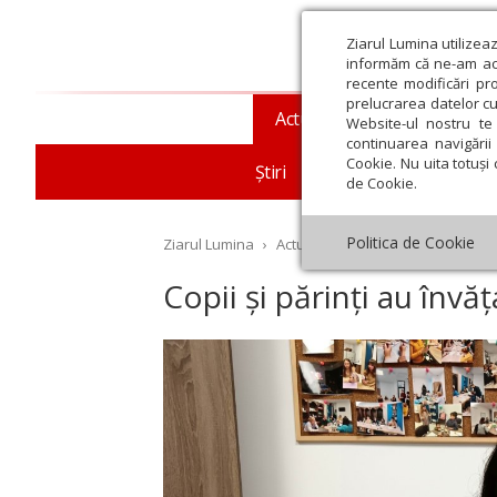
Ziarul Lumina utilizea
informăm că ne-am actu
recente modificări pr
prelucrarea datelor cu
Actualitate religioasă
T
Website-ul nostru te 
continuarea navigării 
Cookie. Nu uita totuși 
Știri
Mesaje și cuvântări
de Cookie.
Politica de Cookie
Ziarul Lumina
›
Actualitate religioasă
›
An omag
Copii și părinți au înv
st
Septembrie
Octombrie
Noiembrie
Decembrie
Ianuar