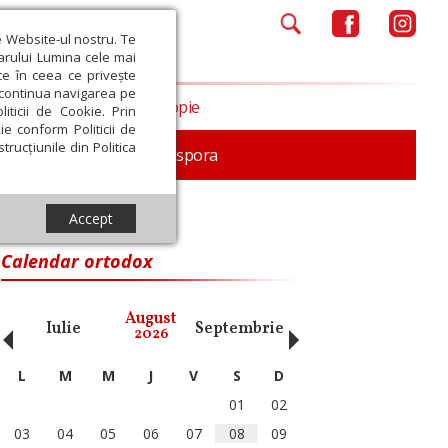
e Website-ul nostru. Te
iarului Lumina cele mai
ce în ceea ce privește
a continua navigarea pe
Opinii
Filantropie
iticii de Cookie. Prin
ie conform Politicii de
trucțiunile din Politica
In memoriam
Diaspora
Accept
Calendar ortodox
‹
›
August
Iulie
Septembrie
Octombrie
Noiembri
2026
L
M
M
J
V
S
D
01
02
03
04
05
06
07
08
09