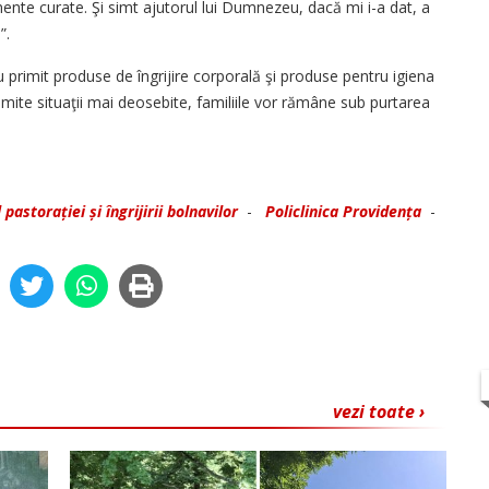
mente curate. Şi simt ajutorul lui Dumnezeu, dacă mi i-a dat, a
”.
i au primit produse de îngrijire corporală şi produse pentru igiena
mite situaţii mai deosebite, familiile vor rămâne sub purtarea
pastorației și îngrijirii bolnavilor
-
Policlinica Providența
-
vezi toate ›