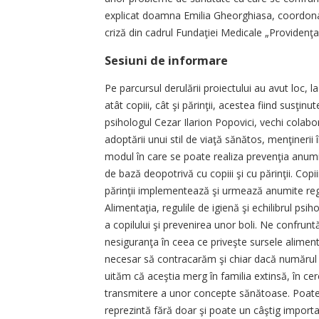
explicat doamna Emilia Gheorghiasa, coordonato
criză din cadrul Fundaţiei Medicale „Providenţa
Sesiuni de informare
Pe parcursul derulării proiectului au avut loc, la
atât copiii, cât şi părinţii, acestea fiind susţi
psihologul Cezar Ilarion Popovici, vechi colabor
adoptării unui stil de viaţă sănătos, menţinerii 
modul în care se poate realiza prevenţia anumit
de bază deopotrivă cu copiii şi cu părinţii. Copii
părinţii implementează şi urmează anumite reguli
Alimentaţia, regulile de igienă şi echilibrul p
a copilului şi prevenirea unor boli. Ne confru
nesiguranţa în ceea ce priveşte sursele alimen
necesar să contracarăm şi chiar dacă numărul co
uităm că aceştia merg în familia extinsă, în cerc
transmitere a unor concepte sănătoase. Poate
reprezintă fără doar şi poate un câştig importa