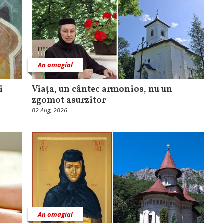
An omagial
i
Viaţa, un cântec armonios, nu un
zgomot asurzitor
02 Aug, 2026
An omagial