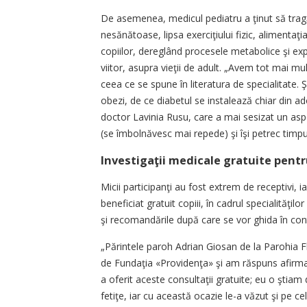
De asemenea, medicul pediatru a ţinut să tragă
nesănătoase, lipsa exerciţiului fizic, alimentaţi
copiilor, dereglând procesele metabolice şi expu
viitor, asupra vieţii de adult. „Avem tot mai 
ceea ce se spune în literatura de specialitate. 
obezi, de ce diabetul se instalează chiar din a
doctor Lavinia Rusu, care a mai sesizat un aspe
(se îmbolnăvesc mai repede) şi îşi petrec timpul
Investigaţii medicale gratuite pentr
Micii participanţi au fost extrem de receptivi, i
beneficiat gratuit copiii, în cadrul specialităţi
şi recomandările după care se vor ghida în con
„Părintele paroh Adrian Giosan de la Parohia Fl
de Fundaţia «Providenţa» şi am răspuns afirma
a oferit aceste consultaţii gratuite; eu o şt
fetiţe, iar cu această ocazie le-a văzut şi pe ce