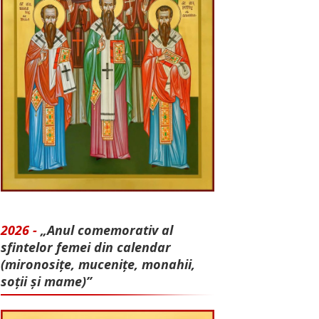
2026 -
„Anul comemorativ al
sfintelor femei din calendar
(mironosițe, mu­cenițe, monahii,
soții și mame)”