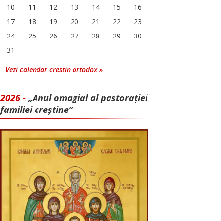
10
11
12
13
14
15
16
17
18
19
20
21
22
23
24
25
26
27
28
29
30
31
Vezi calendar crestin ortodox »
2026 -
„Anul omagial al pastorației
familiei creștine”