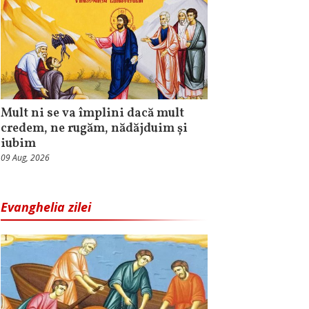
Mult ni se va împlini dacă mult
credem, ne rugăm, nădăjduim și
iubim
09 Aug, 2026
Evanghelia zilei