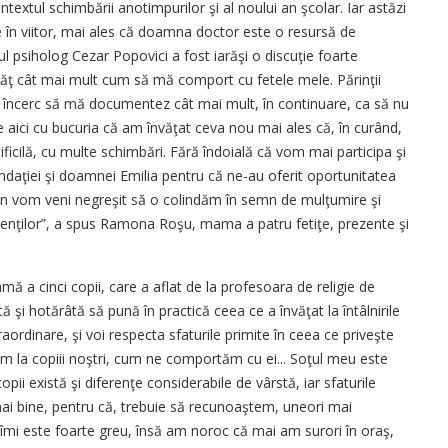
ontextul schimbării anotimpurilor şi al noului an şcolar. Iar astăzi
ne în viitor, mai ales că doamna doctor este o resursă de
 psiholog Cezar Popovici a fost iarăşi o discuţie foarte
învăţ cât mai mult cum să mă comport cu fetele mele. Părinţii
 eu încerc să mă documentez cât mai mult, în continuare, ca să nu
 aici cu bucuria că am învăţat ceva nou mai ales că, în curând,
ficilă, cu multe schimbări. Fără îndoială că vom mai participa şi
fundaţiei şi doamnei Emilia pentru că ne-au oferit oportunitatea
ciun vom veni negreşit să o colindăm în semn de mulţumire şi
ienţilor”, a spus Ramona Roşu, mama a patru fetiţe, prezente şi
 a cinci copii, care a aflat de la profesoara de religie de
ă şi hotărâtă să pună în practică ceea ce a învăţat la întâlnirile
xtraordinare, şi voi respecta sfaturile primite în ceea ce priveşte
ăm la copiii noştri, cum ne comportăm cu ei... Soţul meu este
copii există şi diferenţe considerabile de vârstă, iar sfaturile
i bine, pentru că, trebuie să recunoaştem, uneori mai
i este foarte greu, însă am noroc că mai am surori în oraş,