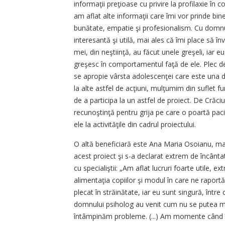
informaţii preţioase cu privire la profilaxie în c
am aflat alte informaţii care îmi vor prinde bi
bunătate, empatie şi profesionalism. Cu domnul
interesantă şi utilă, mai ales că îmi place să 
mei, din neştiinţă, au făcut unele greşeli, iar
greşesc în comportamentul faţă de ele. Plec de
se apropie vârsta adolescenţei care este una di
la alte astfel de acţiuni, mulţumim din suflet 
de a participa la un astfel de proiect. De Cră
recunoştinţă pentru grija pe care o poartă pac
ele la activităţile din cadrul proiectului.
O altă beneficiară este Ana Maria Osoianu, mamă
acest proiect şi s-a declarat extrem de încântat
cu specialiştii: „Am aflat lucruri foarte utile, e
alimentaţia copiilor şi modul în care ne raport
plecat în străinătate, iar eu sunt singură, între 
domnului psiholog au venit cum nu se putea ma
întâmpinăm probleme. (...) Am momente când îm