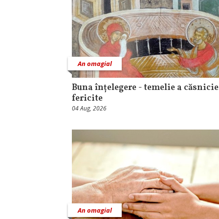
An omagial
Buna înțelegere - temelie a căsnicie
fericite
04 Aug, 2026
An omagial