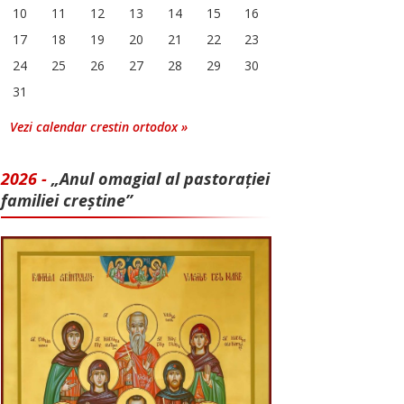
10
11
12
13
14
15
16
17
18
19
20
21
22
23
24
25
26
27
28
29
30
31
Vezi calendar crestin ortodox »
2026 -
„Anul omagial al pastorației
familiei creștine”