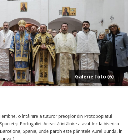
Galerie foto (6)
oiembrie, o întâlnire a tuturor preoților din Protopopiatul
niei și Portugaliei. Această întâlnire a avut loc la biserica
arcelona, Spania, unde paroh este părintele Aurel Bundă, în
alunya 1.