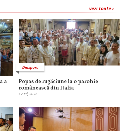
vezi toate ›
Diaspora
a a
Popas de rugăciune la o parohie
românească din Italia
17 Iul, 2026