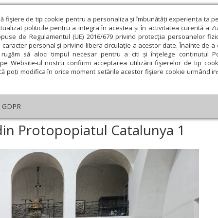
ză fişiere de tip cookie pentru a personaliza și îmbunătăți experiența ta p
alizat politicile pentru a integra în acestea și în activitatea curentă a Z
opuse de Regulamentul (UE) 2016/679 privind protecția persoanelor fizi
 caracter personal și privind libera circulație a acestor date. Înainte de 
eologie și spiritualitate
Educaţie și Cultură
Societate
rugăm să aloci timpul necesar pentru a citi și înțelege conținutul Pol
pe Website-ul nostru confirmi acceptarea utilizării fişierelor de tip cook
că poți modifica în orice moment setările acestor fişiere cookie urmând ins
An omagial
Comunicate de presă
Documentar
GDPR
a
›
Conferință a clericilor din Protopopiatul Catalunya 1
 din Protopopiatul Catalunya 1
ie
Februarie
Martie
Aprilie
Mai
Iunie