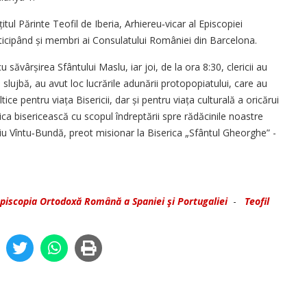
țitul Părinte Teofil de Iberia, Arhiereu‑vicar al Episcopiei
ticipând și membri ai Consulatului României din Barcelona.
 săvârșirea Sfântului Maslu, iar joi, de la ora 8:30, clericii au
 slujbă, au avut loc lucrările adunării protopopiatului, care au
ce pentru viața Bisericii, dar și pentru viața culturală a oricărui
ica bisericească cu scopul îndreptării spre rădăcinile noastre
iu Vîntu‑Bundă, preot misionar la Biserica „Sfântul Gheorghe” -
piscopia Ortodoxă Română a Spaniei şi Portugaliei
-
Teofil