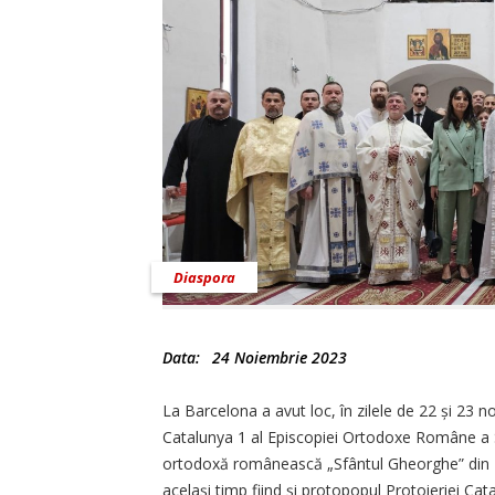
Diaspora
Data:
24 Noiembrie 2023
La Barcelona a avut loc, în zilele de 22 și 23 n
Catalunya 1 al Episcopiei Ortodoxe Române a Spa
ortodoxă românească „Sfântul Gheorghe” din B
același timp fiind și protopopul Protoieriei Cat