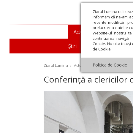
Ziarul Lumina utilizea
informăm că ne-am actu
recente modificări pr
prelucrarea datelor cu
Actualitate religioasă
T
Website-ul nostru te 
continuarea navigării 
Cookie. Nu uita totuși 
Știri
Mesaje și cuvântări
de Cookie.
Politica de Cookie
Ziarul Lumina
›
Actualitate religioasă
›
Diaspor
Conferință a clericilor
st
Septembrie
Octombrie
Noiembrie
Decembrie
Ianuar