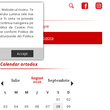
e Website-ul nostru. Te
iarului Lumina cele mai
ce în ceea ce privește
a continua navigarea pe
Opinii
Filantropie
iticii de Cookie. Prin
ie conform Politicii de
trucțiunile din Politica
In memoriam
Diaspora
Accept
Calendar ortodox
‹
›
August
Iulie
Septembrie
Octombrie
Noiembri
2026
L
M
M
J
V
S
D
01
02
03
04
05
06
07
08
09