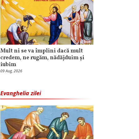
Mult ni se va împlini dacă mult
credem, ne rugăm, nădăjduim și
iubim
09 Aug, 2026
Evanghelia zilei