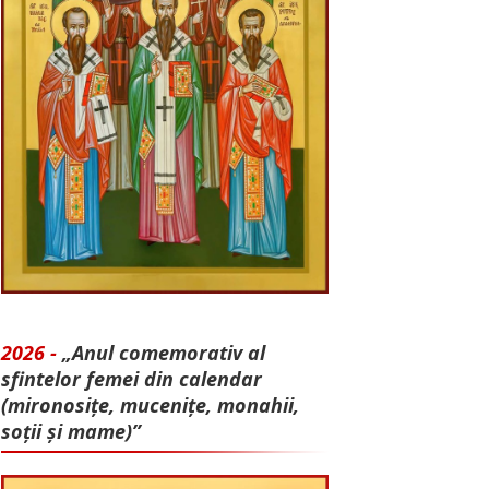
2026 -
„Anul comemorativ al
sfintelor femei din calendar
(mironosițe, mu­cenițe, monahii,
soții și mame)”