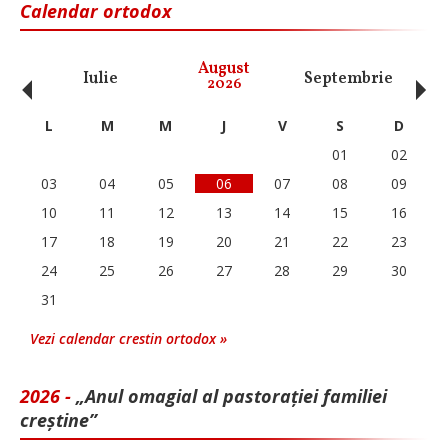
Calendar ortodox
‹
›
August
Iulie
Septembrie
O
2026
L
M
M
J
V
S
D
01
02
03
04
05
06
07
08
09
10
11
12
13
14
15
16
17
18
19
20
21
22
23
24
25
26
27
28
29
30
31
Vezi calendar crestin ortodox »
2026 -
„Anul omagial al pastorației familiei
creștine”