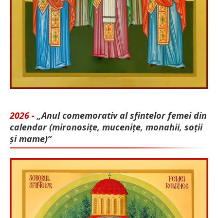
2026 -
„Anul comemorativ al sfintelor femei din
calendar (mironosițe, mu­cenițe, monahii, soții
și mame)”