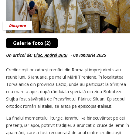
Diaspora
Galerie foto (2)
Un articol de:
Diac. Andrei Butu
-
08 Ianuarie 2025
Credincioșii ortodocși români din Roma și împrejurimi s-au
reunit luni, 6 ianuarie, pe malul Mării Tireniene, în localitatea
Torvaianica din provincia Lazio, unde au participat la Sfințirea
cea mare a apei, după rânduiala specială din ziua Bobotezei.
Slujba fost săvâr­șită de Preasfințitul Părinte Siluan, Episcopul
ortodox român al Italiei, se arată pe episcopia-italiei.it.
La finalul momentului liturgic, ierarhul i-a binecuvântat pe cei
prezenți, iar apoi, potrivit tradiției, a aruncat o cruce de lemn în
apa mării, care a fost recuperată de unul dintre credincioșii