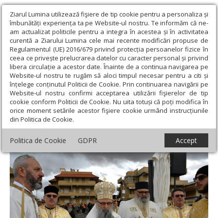
Ziarul Lumina utilizează fişiere de tip cookie pentru a personaliza și
îmbunătăți experiența ta pe Website-ul nostru. Te informăm că ne-
am actualizat politicile pentru a integra în acestea și în activitatea
curentă a Ziarului Lumina cele mai recente modificări propuse de
Regulamentul (UE) 2016/679 privind protecția persoanelor fizice în
ceea ce privește prelucrarea datelor cu caracter personal și privind
libera circulație a acestor date. Înainte de a continua navigarea pe
Website-ul nostru te rugăm să aloci timpul necesar pentru a citi și
Ziarul Lumina
›
Actualitate religioasă
›
Diaspora
›
Sfințirea apei
înțelege conținutul Politicii de Cookie. Prin continuarea navigării pe
de Bobotează la malul Mării Tireniene
Website-ul nostru confirmi acceptarea utilizării fişierelor de tip
cookie conform Politicii de Cookie. Nu uita totuși că poți modifica în
Sfințirea apei de Bobotează la malul Mării
orice moment setările acestor fişiere cookie urmând instrucțiunile
din Politica de Cookie.
Tireniene
Politica de Cookie
GDPR
Accept