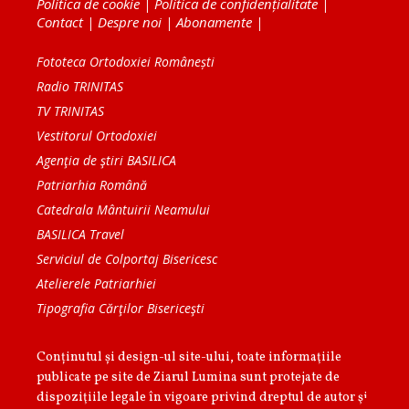
Politica de cookie
|
Politica de confidențialitate
|
Contact
|
Despre noi
|
Abonamente
|
Fototeca Ortodoxiei Românești
Radio TRINITAS
TV TRINITAS
Vestitorul Ortodoxiei
Agenţia de ştiri BASILICA
Patriarhia Română
Catedrala Mântuirii Neamului
BASILICA Travel
Serviciul de Colportaj Bisericesc
Atelierele Patriarhiei
Tipografia Cărţilor Bisericeşti
Conținutul și design-ul site-ului, toate informaţiile
publicate pe site de Ziarul Lumina sunt protejate de
dispoziţiile legale în vigoare privind dreptul de autor şi