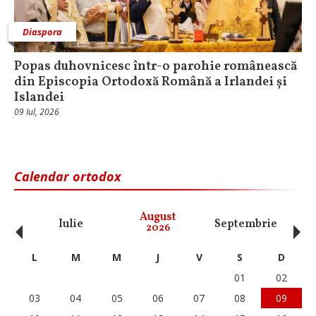
Diaspora
Popas duhovnicesc într-o parohie românească
din Episcopia Ortodoxă Română a Irlandei și
Islandei
09 Iul, 2026
Calendar ortodox
‹
›
August
Iulie
Septembrie
O
2026
L
M
M
J
V
S
D
01
02
03
04
05
06
07
08
09