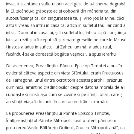
înviat instantaneu sufletul prin acel gest de a-l chema degrabă
la El, zicându-i: grăbește-te și coboară din mândria ta, din
autosuficiența ta, din singurătatea ta, și vino jos la Mine, căci
astăzi vreau să intru în casa ta, adică în sufletul tău. Iar când a
intrat Domnul în casa lui, și în sufletul lui, într-o clipă conștiința
lui s-a trezit și a început să-și repare greșelile pe care le făcuse.
Hristos a adus în sufletul lui Zaheu lumină, a adus raiul,
făcându-l să-și dorească bogăția veșnică”, a spus ierarhul.
De asemenea, Preasfințitul Părinte Episcop Timotei a pus în
evidență câteva aspecte din viața Sfântului Ierarh Fructuosus
de Tarragona, unul dintre ocrotitorii acestei parohii, prăznuit
duminică, amintind credincioșilor despre datoria morală de a-i
cunoaște și cinsti așa cum se cuvine și pe sfinții locali, care și-
au sfințit viața în locurile în care acum trăiesc români.
La propunerea Preasfințitului Părinte Episcop Timotei,
Înaltprea­sfințitul Părinte Mitropolit Iosif a oferit părintelui
protoiereu Vasile Băltărețu Ordinul „Crucea Mitropolitană”, ca