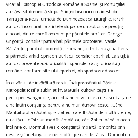
vicar al Episcopiei Ortodoxe Române a Spaniei și Portugaliei,
au săvârșit duminică slujba Sfințirii bisericii românești din
Tarragona-Reus, urmată de Dumnezeiasca Liturghie. Ierarhii
au fost înconjurați la sfintele slujbe de un sobor de preoți și
diaconi, dintre care îi amintim pe părintele prof. dr. George
Grigoriță, consilier patriarhal; părintele protoiereu Vasile
Băltărețu, parohul comunității ro­mânești din Tarragona-Reus,
și părintele arhid. Spiridon Burlacu, consilier eparhial. La slujbă
au fost prezente atât oficialități spaniole, cât și oficialități
române, conform site-ului eparhiei, obispadoortodoxo.es.
În cuvântul de învățătură rostit, Înaltpreasfințitul Părinte
Mitropolit Iosif a subliniat învățăturile duhov­nicești ale
pericopei evanghelice, accentuând nevoia de a ne asculta și de
a ne întări conștiința pentru a nu muri duhovnicește. „Când
Mântuitorul a căutat spre Zaheu, care Îl căuta de multă vreme,
nu a făcut-o într-un mod întâmplător, căci Zaheu până la acea
întâlnire cu Domnul avea o con­știință moartă, omorâtă prin
desele și îndelungatele nedrep­tăți pe care le făcea. Domnul i-a