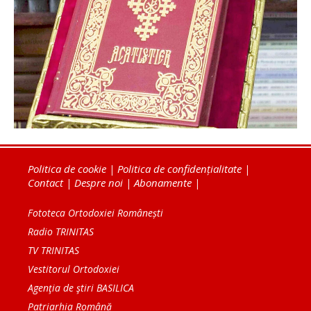
Politica de cookie
|
Politica de confidențialitate
|
Contact
|
Despre noi
|
Abonamente
|
Fototeca Ortodoxiei Românești
Radio TRINITAS
TV TRINITAS
Vestitorul Ortodoxiei
Agenţia de ştiri BASILICA
Patriarhia Română