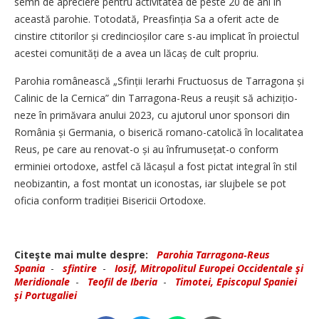
semn de apreciere pentru activitatea de peste 20 de ani în
această parohie. Totodată, Prea­sfinția Sa a oferit acte de
cinstire ctitorilor și credincioșilor care s-au implicat în proiectul
acestei comu­nități de a avea un lăcaș de cult propriu.
Parohia românească „Sfinții Ierarhi Fructuosus de Tarragona și
Calinic de la Cernica” din Tarragona-Reus a reușit să achizițio­
neze în primăvara anului 2023, cu ajutorul unor sponsori din
România și Germania, o biserică romano-catolică în localitatea
Reus, pe care au renovat-o și au înfru­musețat-o conform
erminiei ortodoxe, astfel că lăcașul a fost pictat integral în stil
neobizantin, a fost montat un iconostas, iar slujbele se pot
oficia conform tradiției Bisericii Ortodoxe.
Citeşte mai multe despre:
Parohia Tarragona‑Reus
Spania
-
sfintire
-
Iosif, Mitropolitul Europei Occidentale şi
Meridionale
-
Teofil de Iberia
-
Timotei, Episcopul Spaniei
şi Portugaliei