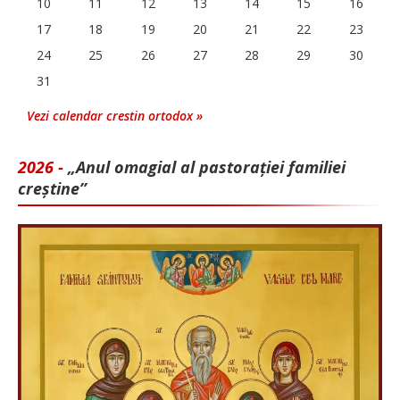
10
11
12
13
14
15
16
17
18
19
20
21
22
23
24
25
26
27
28
29
30
31
Vezi calendar crestin ortodox »
2026 -
„Anul omagial al pastorației familiei
creștine”