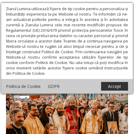
Ziarul Lumina utilizează fişiere de tip cookie pentru a personaliza și
îmbunătăți experiența ta pe Website-ul nostru. Te informăm că ne-
am actualizat politicile pentru a integra în acestea și în activitatea
curentă a Ziarului Lumina cele mai recente modificări propuse de
Regulamentul (UE) 2016/679 privind protecția persoanelor fizice în
ceea ce privește prelucrarea datelor cu caracter personal și privind
libera circulație a acestor date. Înainte de a continua navigarea pe
Website-ul nostru te rugăm să aloci timpul necesar pentru a citi și
Ziarul Lumina
›
Actualitate religioasă
›
Diaspora
›
Sfințirea unei
înțelege conținutul Politicii de Cookie. Prin continuarea navigării pe
noi biserici românești din Spania
Website-ul nostru confirmi acceptarea utilizării fişierelor de tip
cookie conform Politicii de Cookie. Nu uita totuși că poți modifica în
Sfințirea unei noi biserici românești din
orice moment setările acestor fişiere cookie urmând instrucțiunile
din Politica de Cookie.
Spania
Politica de Cookie
GDPR
Accept