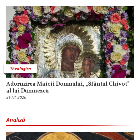
Theologica
Adormirea Maicii Domnului, „Sfântul Chivot”
al lui Dumnezeu
31 Iul, 2026
Analiză