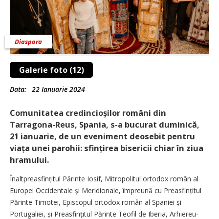
Diaspora
Galerie foto (12)
Data:
22 Ianuarie 2024
Comunitatea credincioșilor români din
Tarragona-Reus, Spania, s-a bucurat duminică,
21 ianuarie, de un eveniment deosebit pentru
viața unei parohii: sfințirea bisericii chiar în ziua
hramului.
Înaltpreasfințitul Părinte Iosif, Mitropolitul ortodox român al
Europei Occidentale și Meridionale, împreună cu Prea­sfin­țitul
Părinte Timotei, Episcopul ortodox român al Spaniei și
Portugaliei, și Preasfințitul Părinte Teofil de Iberia, Arhiereu-