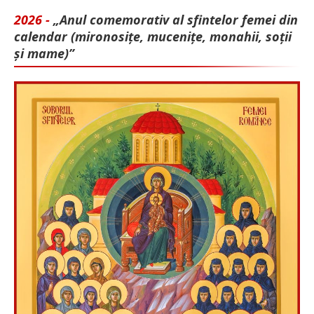
2026 -
„Anul comemorativ al sfintelor femei din
calendar (mironosițe, mu­cenițe, monahii, soții
și mame)”