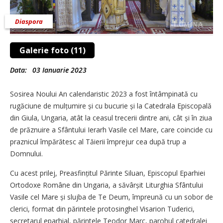
Diaspora
Galerie foto (11)
Data:
03 Ianuarie 2023
Sosirea Noului An calendaristic 2023 a fost întâmpinată cu
rugăciune de mulțumire și cu bucurie și la Catedrala Episcopală
din Giula, Ungaria, atât la ceasul trecerii dintre ani, cât și în ziua
de prăznuire a Sfântului Ierarh Vasile cel Mare, care coincide cu
praznicul împărătesc al Tăierii împrejur cea după trup a
Domnului.
Cu acest prilej, Preasfințitul Părinte Siluan, Episcopul Eparhiei
Ortodoxe Române din Ungaria, a săvârșit Liturghia Sfântului
Vasile cel Mare și slujba de Te Deum, împreună cu un sobor de
clerici, format din părintele protosinghel Visarion Tuderici,
secretarul eparhial, părintele Teodor Marc, parohul catedralei