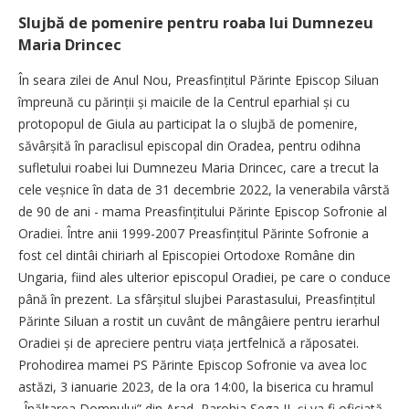
Slujbă de pomenire pentru roaba lui Dumnezeu
Maria Drincec
În seara zilei de Anul Nou, Preasfințitul Părinte Episcop Siluan
împreună cu părinții și maicile de la Centrul eparhial și cu
protopopul de Giula au participat la o slujbă de pomenire,
săvârșită în paraclisul episcopal din Oradea, pentru odihna
sufletului roabei lui Dumnezeu Maria Drincec, care a trecut la
cele veșnice în data de 31 decembrie 2022, la venerabila vârstă
de 90 de ani - mama Preasfințitului Părinte Episcop Sofronie al
Oradiei. Între anii 1999-2007 Preasfințitul Părinte Sofronie a
fost cel dintâi chiriarh al Episcopiei Ortodoxe Române din
Ungaria, fiind ales ulterior episcopul Oradiei, pe care o conduce
până în prezent. La sfârșitul slujbei Parastasului, Preasfințitul
Părinte Siluan a rostit un cuvânt de mângâiere pentru ierarhul
Oradiei și de apreciere pentru viața jertfelnică a răposatei.
Prohodirea mamei PS Părinte Episcop Sofronie va avea loc
astăzi, 3 ianuarie 2023, de la ora 14:00, la biserica cu hramul
„Înălțarea Domnului” din Arad, Parohia Șega II, și va fi oficiată