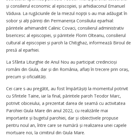
și consilierul economic al episcopiei, și arhidiaconul Emanuel
Văduva. La rugăciunile de la miezul nopții s-au mai adăugat în
sobor și alți părinți din Permanența Consiliului eparhial:
părintele arhimandrit Calinic Covaci, consilierul administrativ
bisericesc al episcopiei, și părintele Florin Olteanu, consilierul
cultural al episcopiei și paroh la Chitighaz, informează Biroul de
presă al eparhiei.
La Sfânta Liturghie de Anul Nou au participat credincioși
români din Giula, dar și din România, aflați în trecere prin oraș,
precum și oficialități.
Cei care s-au pregătit, au fost împărtășiți la momentul potrivit
cu Sfintele Taine, iar la final, părintele paroh Teodor Marc,
potrivit obiceiului, a prezentat darea de seamă cu activitatea
Parohiei Giula Mare din anul 2022, cu realizările mai
importante și bugetul parohiei, dar și obiectivele propuse
pentru noul an, între care se numără și realizarea unei capele
mortuare noi, la cimitirul din Giula Mare.