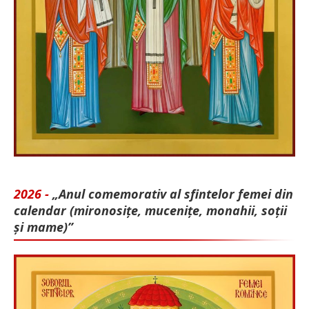
2026 -
„Anul comemorativ al sfintelor femei din
calendar (mironosițe, mu­cenițe, monahii, soții
și mame)”