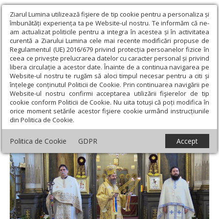
Ziarul Lumina utilizează fişiere de tip cookie pentru a personaliza și
îmbunătăți experiența ta pe Website-ul nostru. Te informăm că ne-
am actualizat politicile pentru a integra în acestea și în activitatea
curentă a Ziarului Lumina cele mai recente modificări propuse de
Regulamentul (UE) 2016/679 privind protecția persoanelor fizice în
ceea ce privește prelucrarea datelor cu caracter personal și privind
libera circulație a acestor date. Înainte de a continua navigarea pe
Website-ul nostru te rugăm să aloci timpul necesar pentru a citi și
Ziarul Lumina
›
Actualitate religioasă
›
Diaspora
›
Slujire
înțelege conținutul Politicii de Cookie. Prin continuarea navigării pe
arhierească de Anul Nou la Catedrala Episcopală din Giula, Ungaria
Website-ul nostru confirmi acceptarea utilizării fişierelor de tip
cookie conform Politicii de Cookie. Nu uita totuși că poți modifica în
Slujire arhierească de Anul Nou la
orice moment setările acestor fişiere cookie urmând instrucțiunile
din Politica de Cookie.
Catedrala Episcopală din Giula, Ungaria
Politica de Cookie
GDPR
Accept