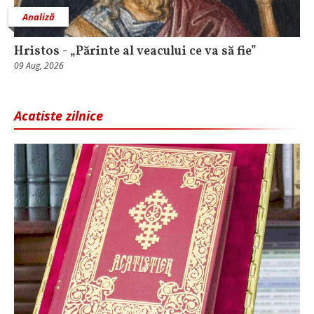
Analiză
Hristos - „Părinte al veacului ce va să fie”
09 Aug, 2026
Acatiste zilnice